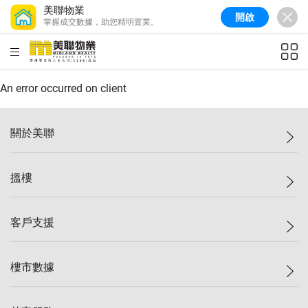
美聯物業
開啟
掌握成交數據，助您精明置業。
美聯信心指數
77.1
較上週
0.7%
較上月
-0.4%
(
03/08/2026
)
HKD
ft²
全港樓價指數
149.1
較上週
0%
較上月
0.4%
(
03/08/2026
)
An error occurred on client
港島樓價指數
157.4
較上週
-0.3%
較上月
-0.8%
(
03/08/2026
)
關於美聯
九龍樓價指數
156.4
較上週
-0.1%
較上月
0.3%
(
03/08/2026
)
美聯集團
搵樓
新界樓價指數
134.8
較上週
0.1%
較上月
0.9%
(
03/08/2026
)
投資者關係
美聯信心指數
77.1
較上週
0.7%
較上月
-0.4%
(
03/08/2026
)
集團動態
一手新盤
客戶支援
人才招募
二手盤
網站地圖
上車
自助放盤
樓市數據
減價
專業代理
低水
分行網絡
樓價指數