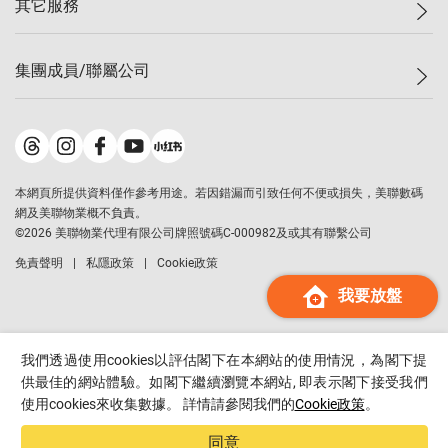
其它服務
美聯豪宅
查詢熱線
信心指數
獨家樓盤
聯絡我們
最新成交
屋苑專頁
租盤
集團成員/聯屬公司
按揭計算機
歷史成交
大灣區專頁
居屋專頁
負擔能力計算機
成交數據
樓市資訊
買賣流程
美聯物業
轉按計算機
屋苑成交排行榜
美聯精英會
鋑聯控股
*
繳款方式
地區百科
美聯慈善基金
美聯工商舖
*
本網頁所提供資料僅作參考用途。若因錯漏而引致任何不便或損失，美聯數碼
美善會
美聯中國
網及美聯物業概不負責。
地產代理管理協會
©
2026
美聯物業代理有限公司牌照號碼C-000982及或其有聯繫公司
美聯澳門
申報已遞交的購樓意向登記
免責聲明
私隱政策
Cookie政策
美聯金融集團
我要放盤
美聯移民顧問
美聯升學顧問
美聯測量師行
我們透過使用cookies以評估閣下在本網站的使用情況，為閣下提
香港置業
供最佳的網站體驗。如閣下繼續瀏覽本網站, 即表示閣下接受我們
使用cookies來收集數據。 詳情請參閱我們的
Cookie政策
。
經絡按揭
美聯會
同意