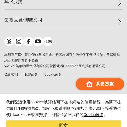
其它服務
美聯豪宅
查詢熱線
信心指數
獨家樓盤
聯絡我們
最新成交
屋苑專頁
租盤
集團成員/聯屬公司
按揭計算機
歷史成交
大灣區專頁
居屋專頁
負擔能力計算機
成交數據
樓市資訊
買賣流程
美聯物業
轉按計算機
屋苑成交排行榜
美聯精英會
鋑聯控股
*
繳款方式
地區百科
美聯慈善基金
美聯工商舖
*
本網頁所提供資料僅作參考用途。若因錯漏而引致任何不便或損失，美聯數碼
美善會
美聯中國
網及美聯物業概不負責。
地產代理管理協會
©
2026
美聯物業代理有限公司牌照號碼C-000982及或其有聯繫公司
美聯澳門
申報已遞交的購樓意向登記
免責聲明
私隱政策
Cookie政策
美聯金融集團
我要放盤
美聯移民顧問
美聯升學顧問
美聯測量師行
我們透過使用cookies以評估閣下在本網站的使用情況，為閣下提
香港置業
供最佳的網站體驗。如閣下繼續瀏覽本網站, 即表示閣下接受我們
使用cookies來收集數據。 詳情請參閱我們的
Cookie政策
。
經絡按揭
美聯會
同意