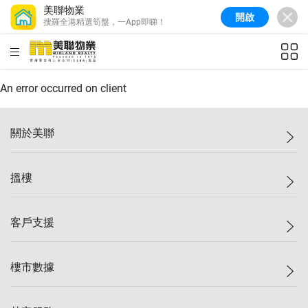
美聯物業
開啟
搜羅全港精選筍盤，一App即睇！
美聯信心指數
77.1
較上週
0.7%
較上月
-0.4%
(
03/08/2026
)
HKD
ft²
全港樓價指數
149.1
較上週
0%
較上月
0.4%
(
03/08/2026
)
An error occurred on client
港島樓價指數
157.4
較上週
-0.3%
較上月
-0.8%
(
03/08/2026
)
關於美聯
九龍樓價指數
156.4
較上週
-0.1%
較上月
0.3%
(
03/08/2026
)
美聯集團
搵樓
新界樓價指數
134.8
較上週
0.1%
較上月
0.9%
(
03/08/2026
)
投資者關係
美聯信心指數
77.1
較上週
0.7%
較上月
-0.4%
(
03/08/2026
)
集團動態
一手新盤
客戶支援
人才招募
二手盤
網站地圖
上車
自助放盤
樓市數據
減價
專業代理
低水
分行網絡
樓價指數