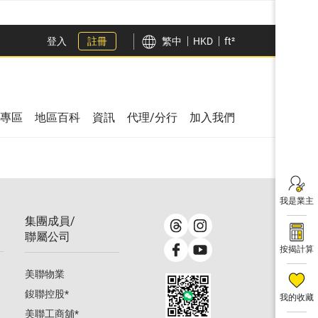
登入
註冊
繁中
HKD
ft²
專區
地區百科
資訊
代理/分行
加入我們
我是業主
集團成員/
聯屬公司
按揭計算
美聯物業
鋑聯控股
*
我的收藏
美聯工商舖
*