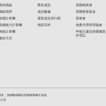
查詢熱線
歷史成交
美聯精英會
聯絡我們
成交數據
美聯慈善基金
按揭計算機
屋苑成交排行榜
美善會
負擔能力計算機
地區百科
地產代理管理協會
轉按計算機
申報已遞交的購樓意
向登記
繳款方式
損失，美聯數碼網及美聯物業概不負責。
繫公司