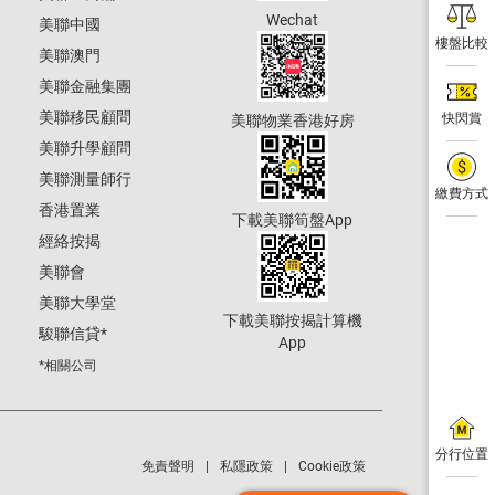
Wechat
美聯中國
樓盤比較
美聯澳門
美聯金融集團
美聯移民顧問
快閃賞
美聯物業香港好房
美聯升學顧問
美聯測量師行
繳費方式
香港置業
下載美聯筍盤App
經絡按揭
美聯會
美聯大學堂
下載美聯按揭計算機
駿聯信貸
*
App
*相關公司
分行位置
免責聲明
私隱政策
Cookie政策