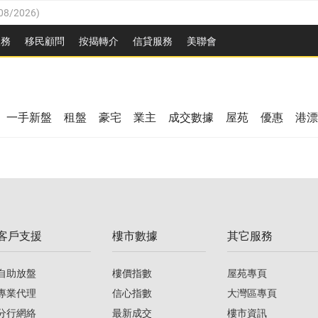
08/2026
)
8/2026
)
服務
移民顧問
按揭轉介
信貸服務
美聯會
/08/2026
)
08/2026
)
/08/2026
)
8/2026
)
3/08/2026
)
一手新盤
租盤
豪宅
業主
成交數據
屋苑
優惠
港漂
08/2026
)
/08/2026
)
/08/2026
)
3/08/2026
)
客戶支援
樓市數據
其它服務
08/2026
)
自助放盤
樓價指數
屋苑專頁
專業代理
信心指數
大灣區專頁
分行網絡
最新成交
樓市資訊