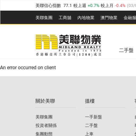
美聯信心指數
77.1
較上週
0.7%
較上月
-0.4%
(
03/
全港樓價指數
149.1
較上週
0%
較上月
0.4%
(
03/0
美聯集團
工商舖
內地物業
澳門物業
金融
港島樓價指數
157.4
較上週
-0.3%
較上月
-0.8%
(
03
美聯信心指數
77.1
較上週
0.7%
較上月
-0.4%
(
03/
九龍樓價指數
156.4
較上週
-0.1%
較上月
0.3%
(
03
全港樓價指數
149.1
較上週
0%
較上月
0.4%
(
03/0
新界樓價指數
134.8
較上週
0.1%
較上月
0.9%
(
0
二手盤
美聯信心指數
77.1
較上週
0.7%
較上月
-0.4%
(
03/
港島樓價指數
157.4
較上週
-0.3%
較上月
-0.8%
(
03
An error occurred on client
九龍樓價指數
156.4
較上週
-0.1%
較上月
0.3%
(
03
新界樓價指數
134.8
較上週
0.1%
較上月
0.9%
(
0
關於美聯
搵樓
美聯信心指數
77.1
較上週
0.7%
較上月
-0.4%
(
03/
美聯集團
一手新盤
投資者關係
二手盤
集團動態
上車