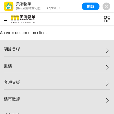
美聯物業
開啟
搜羅全港精選筍盤，一App即睇！
美聯信心指數
76.6
較上週
-0.6%
較上月
-1.4%
(
10/08/2026
)
HKD
ft²
全港樓價指數
148.9
較上週
-0.1%
較上月
0.1%
(
10/08/2026
)
An error occurred on client
港島樓價指數
157.0
較上週
-0.2%
較上月
0.2%
(
10/08/2026
)
關於美聯
九龍樓價指數
155.7
較上週
-0.4%
較上月
-0.8%
(
10/08/2026
)
美聯集團
搵樓
新界樓價指數
135.1
較上週
0.3%
較上月
0.9%
(
10/08/2026
)
投資者關係
美聯信心指數
76.6
較上週
-0.6%
較上月
-1.4%
(
10/08/2026
)
集團動態
一手新盤
客戶支援
人才招募
二手盤
網站地圖
上車
自助放盤
樓市數據
減價
專業代理
低水
分行網絡
樓價指數