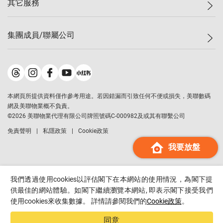
其它服務
美聯豪宅
查詢熱線
信心指數
獨家樓盤
聯絡我們
最新成交
屋苑專頁
租盤
集團成員/聯屬公司
按揭計算機
歷史成交
大灣區專頁
居屋專頁
負擔能力計算機
成交數據
樓市資訊
買賣流程
美聯物業
轉按計算機
屋苑成交排行榜
美聯精英會
鋑聯控股
*
繳款方式
地區百科
美聯慈善基金
美聯工商舖
*
本網頁所提供資料僅作參考用途。若因錯漏而引致任何不便或損失，美聯數碼
美善會
美聯中國
網及美聯物業概不負責。
地產代理管理協會
©
2026
美聯物業代理有限公司牌照號碼C-000982及或其有聯繫公司
美聯澳門
申報已遞交的購樓意向登記
免責聲明
私隱政策
Cookie政策
美聯金融集團
我要放盤
美聯移民顧問
美聯升學顧問
美聯測量師行
我們透過使用cookies以評估閣下在本網站的使用情況，為閣下提
香港置業
供最佳的網站體驗。如閣下繼續瀏覽本網站, 即表示閣下接受我們
使用cookies來收集數據。 詳情請參閱我們的
Cookie政策
。
經絡按揭
美聯會
同意