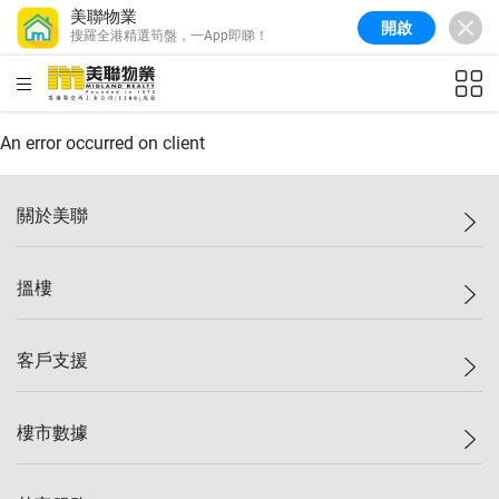
美聯物業
開啟
搜羅全港精選筍盤，一App即睇！
美聯信心指數
77.1
較上週
0.7%
較上月
-0.4%
(
03/08/2026
)
HKD
ft²
全港樓價指數
149.1
較上週
0%
較上月
0.4%
(
03/08/2026
)
An error occurred on client
港島樓價指數
157.4
較上週
-0.3%
較上月
-0.8%
(
03/08/2026
)
關於美聯
九龍樓價指數
156.4
較上週
-0.1%
較上月
0.3%
(
03/08/2026
)
美聯集團
搵樓
新界樓價指數
134.8
較上週
0.1%
較上月
0.9%
(
03/08/2026
)
投資者關係
美聯信心指數
77.1
較上週
0.7%
較上月
-0.4%
(
03/08/2026
)
集團動態
一手新盤
客戶支援
人才招募
二手盤
網站地圖
上車
自助放盤
樓市數據
減價
專業代理
低水
分行網絡
樓價指數