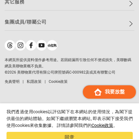
其它服務
美聯豪宅
查詢熱線
信心指數
獨家樓盤
聯絡我們
最新成交
屋苑專頁
租盤
集團成員/聯屬公司
按揭計算機
歷史成交
大灣區專頁
居屋專頁
負擔能力計算機
成交數據
樓市資訊
買賣流程
美聯物業
轉按計算機
屋苑成交排行榜
美聯精英會
鋑聯控股
*
繳款方式
地區百科
美聯慈善基金
美聯工商舖
*
本網頁所提供資料僅作參考用途。若因錯漏而引致任何不便或損失，美聯數碼
美善會
美聯中國
網及美聯物業概不負責。
地產代理管理協會
©
2026
美聯物業代理有限公司牌照號碼C-000982及或其有聯繫公司
美聯澳門
申報已遞交的購樓意向登記
免責聲明
私隱政策
Cookie政策
美聯金融集團
我要放盤
美聯移民顧問
美聯升學顧問
美聯測量師行
我們透過使用cookies以評估閣下在本網站的使用情況，為閣下提
香港置業
供最佳的網站體驗。如閣下繼續瀏覽本網站, 即表示閣下接受我們
使用cookies來收集數據。 詳情請參閱我們的
Cookie政策
。
經絡按揭
美聯會
同意