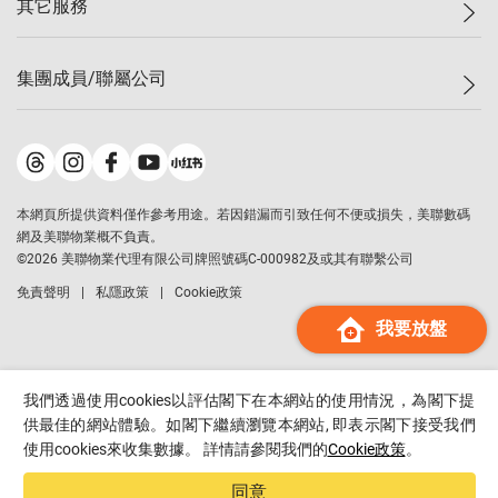
其它服務
美聯豪宅
查詢熱線
信心指數
獨家樓盤
聯絡我們
最新成交
屋苑專頁
租盤
集團成員/聯屬公司
按揭計算機
歷史成交
大灣區專頁
居屋專頁
負擔能力計算機
成交數據
樓市資訊
買賣流程
美聯物業
轉按計算機
屋苑成交排行榜
美聯精英會
鋑聯控股
*
繳款方式
地區百科
美聯慈善基金
美聯工商舖
*
本網頁所提供資料僅作參考用途。若因錯漏而引致任何不便或損失，美聯數碼
美善會
美聯中國
網及美聯物業概不負責。
地產代理管理協會
©
2026
美聯物業代理有限公司牌照號碼C-000982及或其有聯繫公司
美聯澳門
申報已遞交的購樓意向登記
免責聲明
私隱政策
Cookie政策
美聯金融集團
我要放盤
美聯移民顧問
美聯升學顧問
美聯測量師行
我們透過使用cookies以評估閣下在本網站的使用情況，為閣下提
香港置業
供最佳的網站體驗。如閣下繼續瀏覽本網站, 即表示閣下接受我們
使用cookies來收集數據。 詳情請參閱我們的
Cookie政策
。
經絡按揭
美聯會
同意