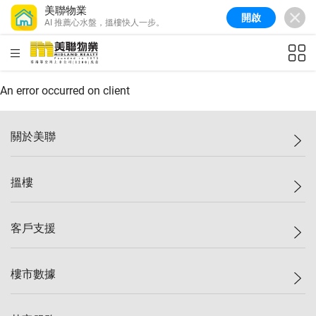
美聯物業
開啟
AI 推薦心水盤，搵樓快人一步。
美聯信心指數
77.1
較上週
0.7%
較上月
-0.4%
(
03/08/2026
)
HKD
ft²
全港樓價指數
149.1
較上週
0%
較上月
0.4%
(
03/08/2026
)
An error occurred on client
港島樓價指數
157.4
較上週
-0.3%
較上月
-0.8%
(
03/08/2026
)
關於美聯
九龍樓價指數
156.4
較上週
-0.1%
較上月
0.3%
(
03/08/2026
)
美聯集團
搵樓
新界樓價指數
134.8
較上週
0.1%
較上月
0.9%
(
03/08/2026
)
投資者關係
美聯信心指數
77.1
較上週
0.7%
較上月
-0.4%
(
03/08/2026
)
集團動態
一手新盤
客戶支援
人才招募
二手盤
網站地圖
上車
自助放盤
樓市數據
減價
專業代理
低水
分行網絡
樓價指數