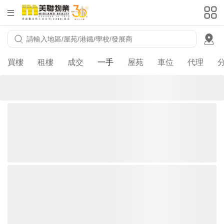
HKD
ft²
買樓
租樓
成交
一手
屋苑
車位
代理