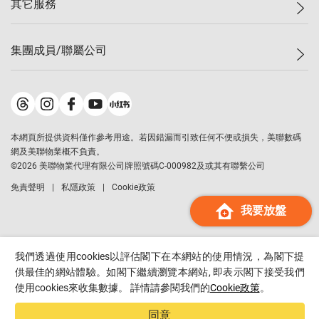
其它服務
美聯豪宅
查詢熱線
信心指數
獨家樓盤
聯絡我們
最新成交
屋苑專頁
租盤
集團成員/聯屬公司
按揭計算機
歷史成交
大灣區專頁
居屋專頁
負擔能力計算機
成交數據
樓市資訊
買賣流程
美聯物業
轉按計算機
屋苑成交排行榜
美聯精英會
鋑聯控股
*
繳款方式
地區百科
美聯慈善基金
美聯工商舖
*
本網頁所提供資料僅作參考用途。若因錯漏而引致任何不便或損失，美聯數碼
美善會
美聯中國
網及美聯物業概不負責。
地產代理管理協會
©
2026
美聯物業代理有限公司牌照號碼C-000982及或其有聯繫公司
美聯澳門
申報已遞交的購樓意向登記
免責聲明
私隱政策
Cookie政策
美聯金融集團
我要放盤
美聯移民顧問
美聯升學顧問
美聯測量師行
我們透過使用cookies以評估閣下在本網站的使用情況，為閣下提
香港置業
供最佳的網站體驗。如閣下繼續瀏覽本網站, 即表示閣下接受我們
使用cookies來收集數據。 詳情請參閱我們的
Cookie政策
。
經絡按揭
美聯會
同意