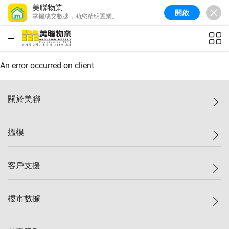
美聯物業
開啟
掌握成交數據，助您精明置業。
美聯信心指數
77.1
較上週
0.7%
較上月
-0.4%
(
03/08/2026
)
HKD
ft²
全港樓價指數
149.1
較上週
0%
較上月
0.4%
(
03/08/2026
)
An error occurred on client
港島樓價指數
157.4
較上週
-0.3%
較上月
-0.8%
(
03/08/2026
)
關於美聯
九龍樓價指數
156.4
較上週
-0.1%
較上月
0.3%
(
03/08/2026
)
美聯集團
搵樓
新界樓價指數
134.8
較上週
0.1%
較上月
0.9%
(
03/08/2026
)
投資者關係
美聯信心指數
77.1
較上週
0.7%
較上月
-0.4%
(
03/08/2026
)
集團動態
一手新盤
客戶支援
人才招募
二手盤
網站地圖
上車
自助放盤
樓市數據
減價
專業代理
低水
分行網絡
樓價指數