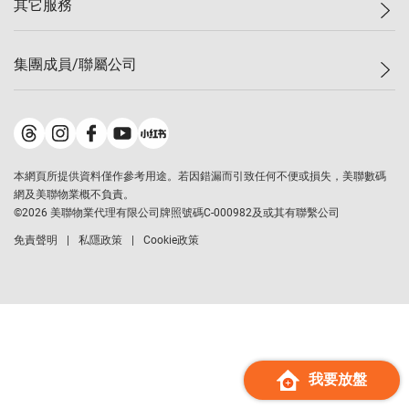
其它服務
美聯豪宅
查詢熱線
信心指數
獨家樓盤
聯絡我們
最新成交
屋苑專頁
租盤
集團成員/聯屬公司
按揭計算機
歷史成交
大灣區專頁
居屋專頁
負擔能力計算機
成交數據
樓市資訊
買賣流程
美聯物業
轉按計算機
屋苑成交排行榜
美聯精英會
鋑聯控股
*
繳款方式
地區百科
美聯慈善基金
美聯工商舖
*
本網頁所提供資料僅作參考用途。若因錯漏而引致任何不便或損失，美聯數碼
美善會
美聯中國
網及美聯物業概不負責。
地產代理管理協會
©
2026
美聯物業代理有限公司牌照號碼C-000982及或其有聯繫公司
美聯澳門
申報已遞交的購樓意向登記
免責聲明
私隱政策
Cookie政策
美聯金融集團
美聯移民顧問
美聯升學顧問
美聯測量師行
香港置業
經絡按揭
我要放盤
美聯會