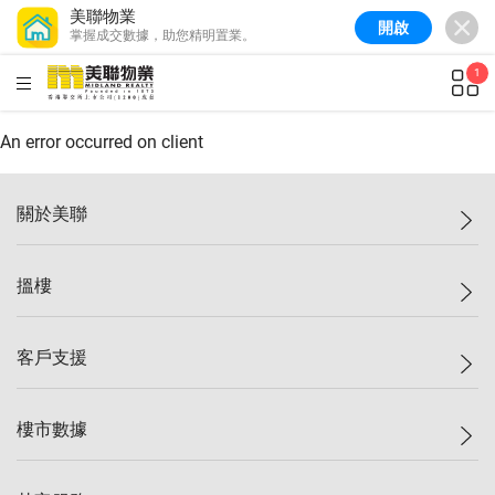
美聯物業
開啟
掌握成交數據，助您精明置業。
HKD
ft²
An error occurred on client
關於美聯
美聯集團
搵樓
投資者關係
集團動態
一手新盤
客戶支援
人才招募
二手盤
網站地圖
上車
自助放盤
樓市數據
減價
專業代理
低水
分行網絡
樓價指數