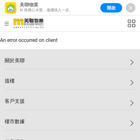
美聯物業
開啟
AI 推薦心水盤，搵樓快人一步。
美聯信心指數
77.1
較上週
0.7%
較上月
-0.4%
(
03/08/2026
)
HKD
ft²
全港樓價指數
149.1
較上週
0%
較上月
0.4%
(
03/08/2026
)
An error occurred on client
港島樓價指數
157.4
較上週
-0.3%
較上月
-0.8%
(
03/08/2026
)
關於美聯
九龍樓價指數
156.4
較上週
-0.1%
較上月
0.3%
(
03/08/2026
)
美聯集團
搵樓
新界樓價指數
134.8
較上週
0.1%
較上月
0.9%
(
03/08/2026
)
投資者關係
美聯信心指數
77.1
較上週
0.7%
較上月
-0.4%
(
03/08/2026
)
集團動態
一手新盤
客戶支援
人才招募
二手盤
網站地圖
上車
自助放盤
樓市數據
減價
專業代理
低水
分行網絡
樓價指數