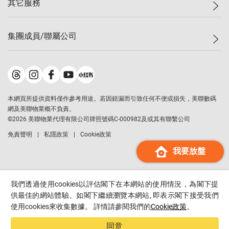
其它服務
美聯豪宅
查詢熱線
信心指數
獨家樓盤
聯絡我們
最新成交
屋苑專頁
租盤
集團成員/聯屬公司
按揭計算機
歷史成交
大灣區專頁
居屋專頁
負擔能力計算機
成交數據
樓市資訊
買賣流程
美聯物業
轉按計算機
屋苑成交排行榜
美聯精英會
鋑聯控股
*
繳款方式
地區百科
美聯慈善基金
美聯工商舖
*
本網頁所提供資料僅作參考用途。若因錯漏而引致任何不便或損失，美聯數碼
美善會
美聯中國
網及美聯物業概不負責。
地產代理管理協會
©
2026
美聯物業代理有限公司牌照號碼C-000982及或其有聯繫公司
美聯澳門
申報已遞交的購樓意向登記
免責聲明
私隱政策
Cookie政策
美聯金融集團
我要放盤
美聯移民顧問
美聯升學顧問
美聯測量師行
我們透過使用cookies以評估閣下在本網站的使用情況，為閣下提
香港置業
供最佳的網站體驗。如閣下繼續瀏覽本網站, 即表示閣下接受我們
使用cookies來收集數據。 詳情請參閱我們的
Cookie政策
。
經絡按揭
美聯會
同意