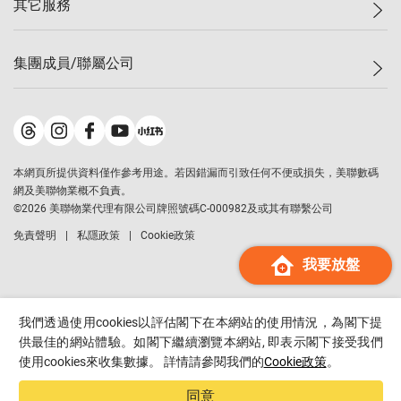
其它服務
美聯豪宅
查詢熱線
信心指數
獨家樓盤
聯絡我們
最新成交
屋苑專頁
租盤
集團成員/聯屬公司
按揭計算機
歷史成交
大灣區專頁
居屋專頁
負擔能力計算機
成交數據
樓市資訊
買賣流程
美聯物業
轉按計算機
屋苑成交排行榜
美聯精英會
鋑聯控股
*
繳款方式
地區百科
美聯慈善基金
美聯工商舖
*
本網頁所提供資料僅作參考用途。若因錯漏而引致任何不便或損失，美聯數碼
美善會
美聯中國
網及美聯物業概不負責。
地產代理管理協會
©
2026
美聯物業代理有限公司牌照號碼C-000982及或其有聯繫公司
美聯澳門
申報已遞交的購樓意向登記
免責聲明
私隱政策
Cookie政策
美聯金融集團
我要放盤
美聯移民顧問
美聯升學顧問
美聯測量師行
我們透過使用cookies以評估閣下在本網站的使用情況，為閣下提
香港置業
供最佳的網站體驗。如閣下繼續瀏覽本網站, 即表示閣下接受我們
使用cookies來收集數據。 詳情請參閱我們的
Cookie政策
。
經絡按揭
美聯會
同意