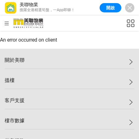
美聯物業
開啟
搜羅全港精選筍盤，一App即睇！
美聯信心指數
77.1
較上週
0.7%
較上月
-0.4%
(
03/08/2026
)
HKD
ft²
全港樓價指數
149.1
較上週
0%
較上月
0.4%
(
03/08/2026
)
An error occurred on client
港島樓價指數
157.4
較上週
-0.3%
較上月
-0.8%
(
03/08/2026
)
關於美聯
九龍樓價指數
156.4
較上週
-0.1%
較上月
0.3%
(
03/08/2026
)
美聯集團
搵樓
新界樓價指數
134.8
較上週
0.1%
較上月
0.9%
(
03/08/2026
)
投資者關係
美聯信心指數
77.1
較上週
0.7%
較上月
-0.4%
(
03/08/2026
)
集團動態
一手新盤
客戶支援
人才招募
二手盤
網站地圖
上車
自助放盤
樓市數據
減價
專業代理
低水
分行網絡
樓價指數