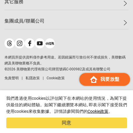
其它服務
美聯豪宅
查詢熱線
信心指數
獨家樓盤
聯絡我們
最新成交
屋苑專頁
租盤
集團成員/聯屬公司
按揭計算機
歷史成交
大灣區專頁
居屋專頁
負擔能力計算機
成交數據
樓市資訊
買賣流程
美聯物業
轉按計算機
屋苑成交排行榜
美聯精英會
鋑聯控股
*
繳款方式
地區百科
美聯慈善基金
美聯工商舖
*
本網頁所提供資料僅作參考用途。若因錯漏而引致任何不便或損失，美聯數碼
美善會
美聯中國
網及美聯物業概不負責。
地產代理管理協會
©
2026
美聯物業代理有限公司牌照號碼C-000982及或其有聯繫公司
美聯澳門
申報已遞交的購樓意向登記
免責聲明
私隱政策
Cookie政策
我要放盤
美聯金融集團
美聯移民顧問
美聯升學顧問
我們透過使用cookies以評估閣下在本網站的使用情況，為閣下提
美聯測量師行
供最佳的網站體驗。如閣下繼續瀏覽本網站, 即表示閣下接受我們
使用cookies來收集數據。 詳情請參閱我們的
Cookie政策
。
香港置業
經絡按揭
同意
美聯會