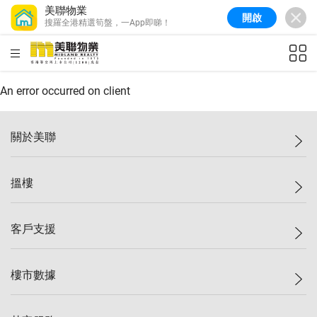
美聯物業
開啟
搜羅全港精選筍盤，一App即睇！
美聯信心指數
77.1
較上週
0.7%
較上月
-0.4%
(
03/08/2026
)
HKD
ft²
全港樓價指數
149.1
較上週
0%
較上月
0.4%
(
03/08/2026
)
An error occurred on client
港島樓價指數
157.4
較上週
-0.3%
較上月
-0.8%
(
03/08/2026
)
關於美聯
九龍樓價指數
156.4
較上週
-0.1%
較上月
0.3%
(
03/08/2026
)
美聯集團
搵樓
新界樓價指數
134.8
較上週
0.1%
較上月
0.9%
(
03/08/2026
)
投資者關係
美聯信心指數
77.1
較上週
0.7%
較上月
-0.4%
(
03/08/2026
)
集團動態
一手新盤
客戶支援
人才招募
二手盤
網站地圖
上車
自助放盤
樓市數據
減價
專業代理
低水
分行網絡
樓價指數