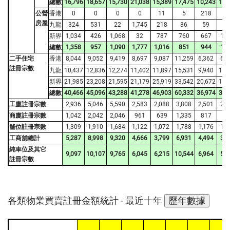
總數
16,796
18,657
15,730
21,038
15,389
17,475
10,243
10,
公營
香港
0
0
0
0
11
5
218
1
房屋
九龍
324
531
22
1,745
218
86
59
54
新界
1,034
426
1,068
32
787
760
667
1,2
總數
1,358
957
1,090
1,777
1,016
851
944
1,8
二手住宅
香港
8,044
9,052
9,419
8,697
9,087
11,259
6,362
6,4
註冊宗數
九龍
10,437
12,836
12,274
11,402
11,897
15,531
9,940
10,
新界
21,985
23,208
21,595
21,179
25,919
33,542
20,672
19,
總數
40,466
45,096
43,288
41,278
46,903
60,332
36,974
36,
工廈註冊宗數
2,936
5,046
5,590
2,583
2,088
3,808
2,501
2,0
商廈註冊宗數
1,042
2,042
2,046
961
639
1,335
817
81
舖位註冊宗數
1,309
1,910
1,684
1,122
1,072
1,788
1,176
1,0
工商舖總計
5,287
8,998
9,320
4,666
3,799
6,931
4,494
3,9
純車位及其它
9,097
10,107
9,765
6,045
6,215
10,544
6,964
5,3
註冊宗數
各類物業買賣註冊金額統計 -
最近十年
歷年數據