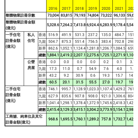
2016
2017
2018
2019
2020
2021
2022
整體物業註冊宗數
73,004
83,815
79,193
74,804
73,322
96,133
59,61
整體物業註冊金額
5,328.6
7,264.2
7,413.8
6,924.4
6,283.9
9,178.4
5,544.
(億元)
一手住宅
私人
香港
516.9
491.9
531.3
237.2
135.0
484.7
151.6
註冊金額
住宅
九龍
504.7
875.3
551.4
756.5
383.4
702.8
298.3
(億元)
新界
862.6
1,052.1
1,124.4
1,281.8
1,206.7
1,084.5
659.0
總數
1,884.1
2,419.2
2,207.1
2,275.6
1,725.1
2,271.9
1,108.
公營
香港
0.0
0.0
0.0
0.0
0.2
0.1
3.7
房屋
九龍
17.3
11.0
0.7
54.9
7.6
4.0
1.1
新界
43.2
9.2
30.9
0.6
19.3
15.7
14.8
總數
60.5
20.1
31.5
55.5
27.0
19.7
19.7
二手住宅
香港
746.1
995.7
1,128.9
1,023.3
1,107.4
1,429.2
761.9
註冊金額
九龍
627.9
835.6
907.8
908.0
921.0
1,306.6
804.3
(億元)
新界
1,041.4
1,298.1
1,378.4
1,372.9
1,745.6
2,418.3
1,420.
總數
2,415.4
3,129.3
3,415.1
3,304.2
3,773.9
5,154.1
2,986.
工商舖、純車位及其它
968.6
1,695.5
1,760.1
1,289.2
757.8
1,732.7
1,429.
註冊金額(億元)