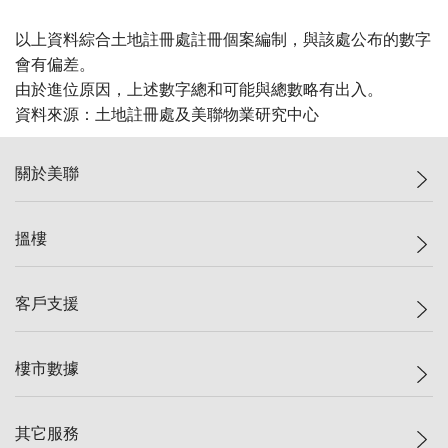
以上資料綜合土地註冊處註冊個案編制，與該處公布的數字
會有偏差。
由於進位原因，上述數字總和可能與總數略有出入。
資料來源：土地註冊處及美聯物業研究中心
關於美聯
美聯集團
搵樓
投資者關係
集團動態
一手新盤
客戶支援
人才招募
二手盤
網站地圖
上車
自助放盤
樓市數據
減價
專業代理
低水
分行網絡
樓價指數
其它服務
美聯豪宅
查詢熱線