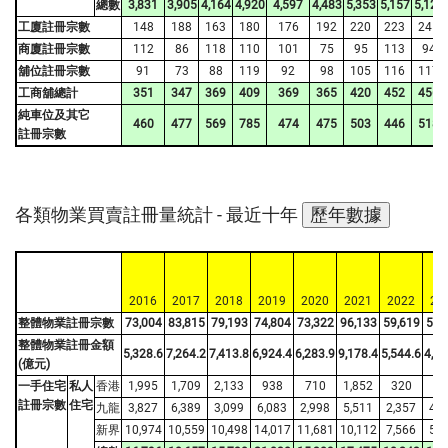
總數
3,831
3,905
4,164
4,920
4,597
4,483
5,353
5,157
5,129
工廈註冊宗數
148
188
163
180
176
192
220
223
245
商廈註冊宗數
112
86
118
110
101
75
95
113
94
舖位註冊宗數
91
73
88
119
92
98
105
116
117
工商舖總計
351
347
369
409
369
365
420
452
456
純車位及其它
460
477
569
785
474
475
503
446
518
註冊宗數
各類物業買賣註冊量統計 -
最近十年
歷年數據
2016
2017
2018
2019
2020
2021
2022
20
整體物業註冊宗數
73,004
83,815
79,193
74,804
73,322
96,133
59,619
58,
整體物業註冊金額
5,328.6
7,264.2
7,413.8
6,924.4
6,283.9
9,178.4
5,544.6
4,77
(億元)
一手住宅
私人
香港
1,995
1,709
2,133
938
710
1,852
320
54
註冊宗數
住宅
九龍
3,827
6,389
3,099
6,083
2,998
5,511
2,357
4,2
新界
10,974
10,559
10,498
14,017
11,681
10,112
7,566
5,8