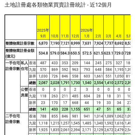
土地註冊處各類物業買賣註冊統計 - 近12個月
2025
年
2026
年
9月
10月
11月
12月
1月
2月
3月
4月
5月
整體物業註冊宗數
6,870
7,190
7,121
8,999
7,631
7,924
7,737
8,692
8,537
整體物業註冊金額
534.8
579.0
584.3
650.5
572.5
621.5
623.1
729.0
728.4
(億元)
一手住宅
私人
香港
487
433
353
209
144
245
275
327
183
註冊宗數
住宅
九龍
570
869
592
963
793
648
584
1,195
1,395
新界
1,030
726
846
558
603
1,661
551
1,050
819
總數
2,087
2,028
1,791
1,730
1,540
2,554
1,410
2,572
2,397
公營
香港
0
0
0
2
3
0
0
0
0
房屋
九龍
118
263
211
485
604
28
18
31
10
新界
23
170
17
668
44
19
33
34
27
總數
141
433
228
1,155
651
47
51
65
37
二手住宅
香港
788
855
846
981
941
1,014
1,089
1,062
1,092
註冊宗數
九龍
1,118
1,215
1,257
1,545
1,485
1,340
1,592
1,616
1,491
新界
1,925
1,835
2,061
2,394
2,171
2,129
2,672
2,479
2,546