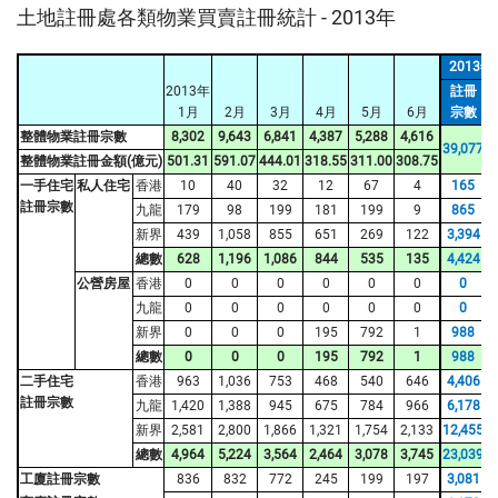
土地註冊處各類物業買賣註冊統計 - 2013年
2013
2013年
註冊
1月
2月
3月
4月
5月
6月
宗數
整體物業註冊宗數
8,302
9,643
6,841
4,387
5,288
4,616
39,077
2
整體物業註冊金額(億元)
501.31
591.07
444.01
318.55
311.00
308.75
一手住宅
私人住宅
香港
10
40
32
12
67
4
165
註冊宗數
九龍
179
98
199
181
199
9
865
新界
439
1,058
855
651
269
122
3,394
總數
628
1,196
1,086
844
535
135
4,424
公營房屋
香港
0
0
0
0
0
0
0
九龍
0
0
0
0
0
0
0
新界
0
0
0
195
792
1
988
總數
0
0
0
195
792
1
988
二手住宅
香港
963
1,036
753
468
540
646
4,406
註冊宗數
九龍
1,420
1,388
945
675
784
966
6,178
新界
2,581
2,800
1,866
1,321
1,754
2,133
12,455
總數
4,964
5,224
3,564
2,464
3,078
3,745
23,039
1
工廈註冊宗數
836
832
772
245
199
197
3,081