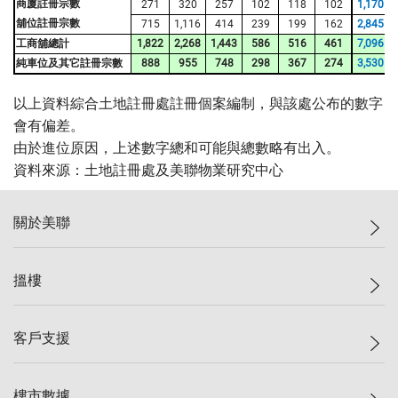
商廈註冊宗數
271
320
257
102
118
102
1,170
舖位註冊宗數
715
1,116
414
239
199
162
2,845
工商舖總計
1,822
2,268
1,443
586
516
461
7,096
純車位及其它註冊宗數
888
955
748
298
367
274
3,530
以上資料綜合土地註冊處註冊個案編制，與該處公布的數字
會有偏差。
由於進位原因，上述數字總和可能與總數略有出入。
資料來源：土地註冊處及美聯物業研究中心
關於美聯
美聯集團
搵樓
投資者關係
集團動態
一手新盤
客戶支援
人才招募
二手盤
網站地圖
上車
自助放盤
樓市數據