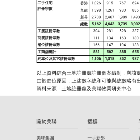
二手住宅
香港
1,026
915
767
624
註冊宗數
九龍
1,398
1,261
983
885
新界
2,738
2,467
1,989
1,493
總數
5,162
4,643
3,739
3,002
工廈註冊宗數
304
281
528
337
商廈註冊宗數
111
134
163
180
舖位註冊宗數
166
147
194
138
工商舖總計
581
562
885
655
純車位及其它註冊宗數
1,106
1,318
852
937
以上資料綜合土地註冊處註冊個案編制，與該
由於進位原因，上述數字總和可能與總數略有
資料來源：土地註冊處及美聯物業研究中心
關於美聯
搵樓
美聯集團
一手新盤