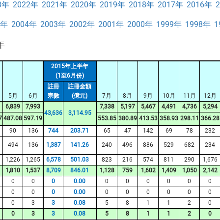
3年
2022年
2021年
2020年
2019年
2018年
2017年
2016年
5年
2004年
2003年
2002年
2001年
2000年
1999年
1998年
1
年
2015年上半年
(1至6月份)
註冊
註冊金額
5月
6月
宗數
(億元)
7月
8月
9月
10月
11月
12月
6,839
7,993
7,338
5,197
5,467
4,491
4,736
5,294
43,636
3,114.95
7
487.08
597.19
553.85
380.89
413.53
358.93
298.11
366.28
90
136
744
203.71
65
47
142
69
78
232
494
136
1,387
141.26
240
496
886
529
682
234
1,226
1,265
6,578
501.03
823
216
574
811
290
1,676
1,810
1,537
8,709
846.01
1,128
759
1,602
1,409
1,050
2,142
0
0
0
0.00
0
0
0
0
0
0
0
0
0
0.00
0
0
0
0
0
0
0
3
3
0.08
5
8
1
1
2
0
0
3
3
0.08
5
8
1
1
2
0