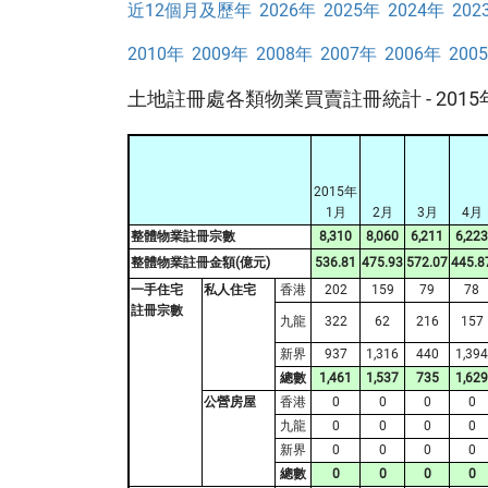
近12個月及歷年
2026年
2025年
2024年
202
2010年
2009年
2008年
2007年
2006年
200
土地註冊處各類物業買賣註冊統計 - 2015
2015年
1月
2月
3月
4月
整體物業註冊宗數
8,310
8,060
6,211
6,223
整體物業註冊金額(億元)
536.81
475.93
572.07
445.8
一手住宅
私人住宅
香港
202
159
79
78
註冊宗數
九龍
322
62
216
157
新界
937
1,316
440
1,394
總數
1,461
1,537
735
1,629
公營房屋
香港
0
0
0
0
九龍
0
0
0
0
新界
0
0
0
0
總數
0
0
0
0