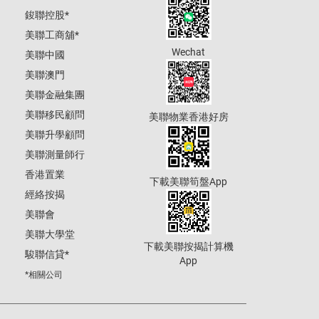
鋑聯控股
*
美聯工商舖
*
Wechat
美聯中國
美聯澳門
美聯金融集團
美聯移民顧問
美聯物業香港好房
美聯升學顧問
美聯測量師行
香港置業
下載美聯筍盤App
經絡按揭
美聯會
美聯大學堂
下載美聯按揭計算機
駿聯信貸
*
App
*相關公司