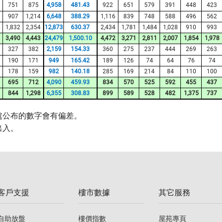
751
875
4,958
481.43
922
651
579
391
448
423
907
1,214
6,648
388.29
1,116
839
748
588
496
562
1,832
2,354
12,873
630.37
2,434
1,781
1,484
1,028
910
993
3,490
4,443
24,479
1,500.10
4,472
3,271
2,811
2,007
1,854
1,978
327
382
2,159
154.33
360
275
237
444
269
263
190
171
949
165.42
189
126
74
64
76
74
178
159
982
140.18
285
169
214
84
110
100
695
712
4,090
459.93
834
570
525
592
455
437
844
1,298
6,355
308.83
899
589
528
482
1,375
737
處公布的數字會有偏差。
出入。
客戶支援
樓市數據
其它服務
自助放盤
樓價指數
屋苑專頁