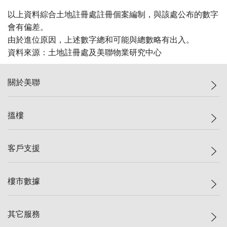
以上資料綜合土地註冊處註冊個案編制，與該處公布的數字
會有偏差。
由於進位原因，上述數字總和可能與總數略有出入。
資料來源：土地註冊處及美聯物業研究中心
關於美聯
美聯集團
搵樓
投資者關係
集團動態
一手新盤
客戶支援
人才招募
二手盤
網站地圖
上車
自助放盤
樓市數據
減價
專業代理
低水
分行網絡
樓價指數
其它服務
美聯豪宅
查詢熱線
信心指數