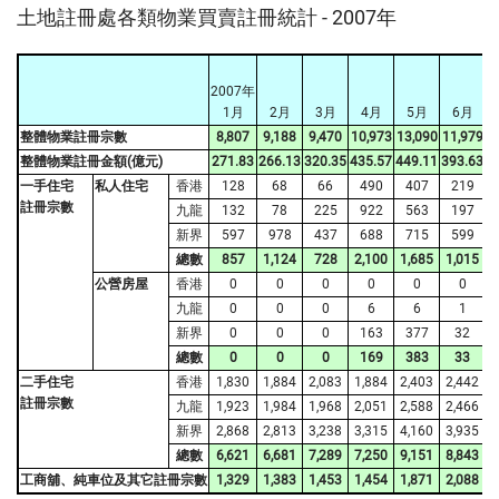
土地註冊處各類物業買賣註冊統計 - 2007年
2007年
1月
2月
3月
4月
5月
6月
整體物業註冊宗數
8,807
9,188
9,470
10,973
13,090
11,979
6
整體物業註冊金額(億元)
271.83
266.13
320.35
435.57
449.11
393.63
一手住宅
私人住宅
香港
128
68
66
490
407
219
1
註冊宗數
九龍
132
78
225
922
563
197
2
新界
597
978
437
688
715
599
4
總數
857
1,124
728
2,100
1,685
1,015
7
公營房屋
香港
0
0
0
0
0
0
九龍
0
0
0
6
6
1
新界
0
0
0
163
377
32
總數
0
0
0
169
383
33
二手住宅
香港
1,830
1,884
2,083
1,884
2,403
2,442
1
註冊宗數
九龍
1,923
1,984
1,968
2,051
2,588
2,466
1
新界
2,868
2,813
3,238
3,315
4,160
3,935
2
總數
6,621
6,681
7,289
7,250
9,151
8,843
4
工商舖、純車位及其它註冊宗數
1,329
1,383
1,453
1,454
1,871
2,088
9