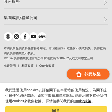
其它服務
美聯豪宅
查詢熱線
信心指數
獨家樓盤
聯絡我們
最新成交
屋苑專頁
租盤
集團成員/聯屬公司
按揭計算機
歷史成交
大灣區專頁
居屋專頁
負擔能力計算機
成交數據
樓市資訊
買賣流程
美聯物業
轉按計算機
屋苑成交排行榜
美聯精英會
鋑聯控股
*
繳款方式
地區百科
美聯慈善基金
美聯工商舖
*
本網頁所提供資料僅作參考用途。若因錯漏而引致任何不便或損失，美聯數碼
美善會
美聯中國
網及美聯物業概不負責。
地產代理管理協會
©
2026
美聯物業代理有限公司牌照號碼C-000982及或其有聯繫公司
美聯澳門
申報已遞交的購樓意向登記
免責聲明
私隱政策
Cookie政策
美聯金融集團
我要放盤
美聯移民顧問
美聯升學顧問
美聯測量師行
我們透過使用cookies以評估閣下在本網站的使用情況，為閣下提
香港置業
供最佳的網站體驗。如閣下繼續瀏覽本網站, 即表示閣下接受我們
使用cookies來收集數據。 詳情請參閱我們的
Cookie政策
。
經絡按揭
美聯會
同意