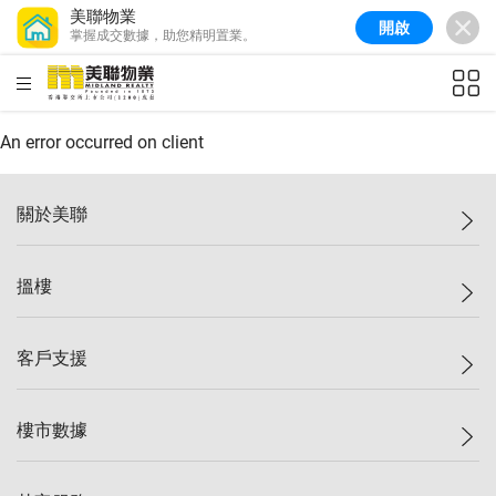
美聯物業
開啟
掌握成交數據，助您精明置業。
美聯信心指數
77.1
較上週
0.7%
較上月
-0.4%
(
03/08/2026
)
HKD
ft²
全港樓價指數
149.1
較上週
0%
較上月
0.4%
(
03/08/2026
)
An error occurred on client
港島樓價指數
157.4
較上週
-0.3%
較上月
-0.8%
(
03/08/2026
)
關於美聯
九龍樓價指數
156.4
較上週
-0.1%
較上月
0.3%
(
03/08/2026
)
美聯集團
搵樓
新界樓價指數
134.8
較上週
0.1%
較上月
0.9%
(
03/08/2026
)
投資者關係
美聯信心指數
77.1
較上週
0.7%
較上月
-0.4%
(
03/08/2026
)
集團動態
一手新盤
客戶支援
人才招募
二手盤
網站地圖
上車
自助放盤
樓市數據
減價
專業代理
低水
分行網絡
樓價指數