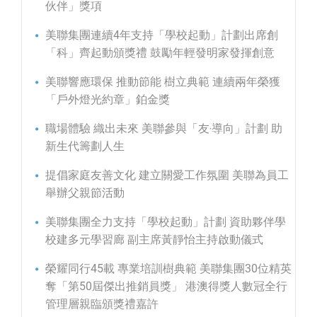
伙伴」獎項
美聯集團連續4年支持「學校起動」計劃出席創
「科」齊起動頒獎禮 鼓勵年輕發明家發揮創意
美聯響應環保 推動節能 樹立典範 連續兩年榮獲
「戶外燈光約章」鉑金獎
職場體驗 織出未來 美聯參與「友‧導向」計劃 助
新生代籌劃人生
提倡家庭友善文化 建立關愛工作氛圍 美聯為員工
舉辦父親節活動
美聯集團全力支持「學校起動」計劃 資助夥伴學
校建多元學習廊 副主席黃靜怡主持啟動儀式
榮耀同行45載 專業培訓樹典範 美聯集團30位精英
奪「第50屆傑出推銷員獎」 港澳得獎人數冠全行
管理層親臨頒獎禮嘉許