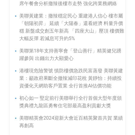
席午餐會分析撤辣後樓市走勢 強化跨業務網絡
美聯黃建業：撤辣穩定民心 重建港人信心 樓市屬
「朝陽初昇」 延續「大陽春」還看經濟 料量升價
穩 新盤成交創五年新高 「四座大山」壓頂 樓價難
大幅反彈 若減息可升約5%
美聯第18年支持善寧會「登山善行」精英健兒踴
躍參與 出錢出力大顯愛心
港樓現危險警號 慎防樓價急跌民富蒸發 美聯黃建
業：籲政府果斷全撤辣減印花稅 黃靜怡：持續投
資優化天網助客戶置業 全行首推AI估價功能
初心如一 堅定前行美聯舉行全行首個大型年度頒
獎典禮九龍區勇奪住宅部最高盈利貢獻大獎
美聯精英會2024迎新大會近百精英聚首共賀 業績
再創高