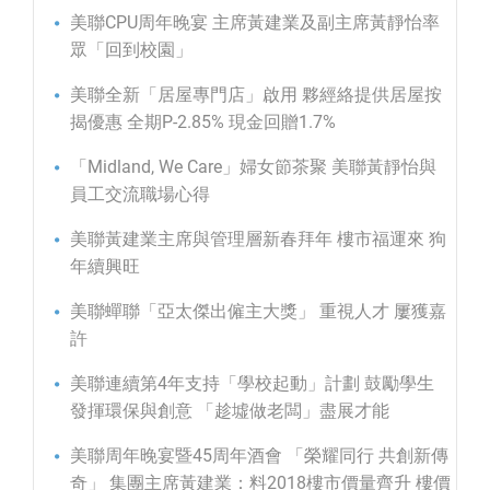
美聯CPU周年晚宴 主席黃建業及副主席黃靜怡率
眾「回到校園」
美聯全新「居屋專門店」啟用 夥經絡提供居屋按
揭優惠 全期P-2.85% 現金回贈1.7%
「Midland, We Care」婦女節茶聚 美聯黃靜怡與
員工交流職場心得
美聯黃建業主席與管理層新春拜年 樓市福運來 狗
年續興旺
美聯蟬聯「亞太傑出僱主大獎」 重視人才 屢獲嘉
許
美聯連續第4年支持「學校起動」計劃 鼓勵學生
發揮環保與創意 「趁墟做老闆」盡展才能
美聯周年晚宴暨45周年酒會 「榮耀同行 共創新傳
奇」 集團主席黃建業：料2018樓市價量齊升 樓價