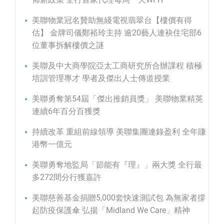
美聯物業冠名贊助無綫電視翡翠台【樓價有得
估】 金牌司儀鄭裕玲主持 逾20藝人連袂住宅部6
位董事拆解樓價之謎
美聯及中大商學院亞太工商研究所合辦課程 積極
培訓管理專才 學者及傑出人士傳道授業
美聯勇奪第54屆「傑出推銷員獎」 美聯物業精英
連續6年百分百獲獎
持續改革 重組前線領導 美聯集團連錄盈利 全年賺
港幣一億元
美聯勇奪地監局「節能有『理』」兩大獎 全行最
多272間分行獲嘉許
美聯慈善基金捐贈5,000套快速測試包 為無家者撐
起防疫保護傘 弘揚「Midland We Care」精神