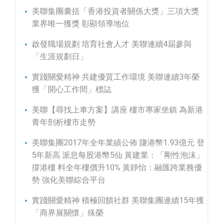
美聯集團囊括「香港投資者關係大獎」三項大獎
業界唯一獲獎 彰顯領導地位
啟發職場規劃 培育社會人才 美聯連續4屆參與
「生涯規劃日」
實踐關愛精神 共建優質工作環境 美聯連續3年榮
獲「開心工作間」標誌
美聯【尋找上車方案】講座 樓市專家坐鎮 為新港
青年剖析樓市走勢
美聯集團2017年全年業績公佈 賺港幣1.93億元 登
5年新高 派息每股港幣5仙 黃建業：「剛性泡沫」
撐港樓 料全年樓價升10% 黃靜怡：融匯跨業務優
勢 強化美聯綜合平台
實踐關愛精神 積極回饋社群 美聯集團連續15年獲
「商界展關懷」殊榮