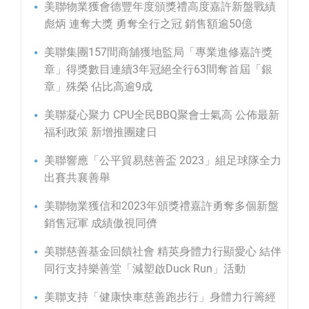
美聯物業獲會德豐年度頒獎禮高度嘉許新盤戰績
彪炳 連奪大獎 勇奪全行之冠 銷售額逾50億
美聯集團157間商舖獲地監局「專業進修嘉許獎
章」得獎數目連續3年冠絕全行63間奪首屆「銀
章」殊榮 佔比高逾9成
美聯凝心聚力 CPU全民BBQ聚會士氣高 公佈最新
福利政策 新增推團建日
美聯響應「公平貿易慈善盃 2023」組足球隊全力
出賽共襄善舉
美聯物業獲信和2023年頒獎禮嘉許勇奪多個新盤
銷售冠軍 成績傲視同儕
美聯慈善基金回饋社會 精英身體力行顯愛心 結伴
同行支持樂善堂「減塑啟Duck Run」活動
美聯支持「健康快車慈善跑步行」身體力行籌經