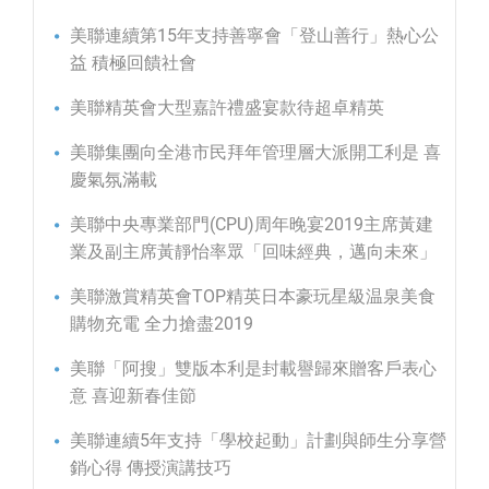
美聯連續第15年支持善寧會「登山善行」熱心公
益 積極回饋社會
美聯精英會大型嘉許禮盛宴款待超卓精英
美聯集團向全港市民拜年管理層大派開工利是 喜
慶氣氛滿載
美聯中央專業部門(CPU)周年晚宴2019主席黃建
業及副主席黃靜怡率眾「回味經典，邁向未來」
美聯激賞精英會TOP精英日本豪玩星級温泉美食
購物充電 全力搶盡2019
美聯「阿搜」雙版本利是封載譽歸來贈客戶表心
意 喜迎新春佳節
美聯連續5年支持「學校起動」計劃與師生分享營
銷心得 傳授演講技巧