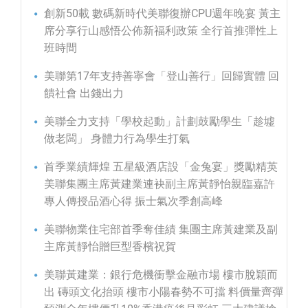
創新50載 數碼新時代美聯復辦CPU週年晚宴 黃主
席分享行山感悟公佈新福利政策 全行首推彈性上
班時間
美聯第17年支持善寧會「登山善行」回歸實體 回
饋社會 出錢出力
美聯全力支持「學校起動」計劃鼓勵學生「趁墟
做老闆」 身體力行為學生打氣
首季業績輝煌 五星級酒店設「金兔宴」獎勵精英
美聯集團主席黃建業連袂副主席黃靜怡親臨嘉許
專人傳授品酒心得 振士氣次季創高峰
美聯物業住宅部首季奪佳績 集團主席黃建業及副
主席黃靜怡贈巨型香檳祝賀
美聯黃建業：銀行危機衝擊金融市場 樓市脫穎而
出 磚頭文化抬頭 樓市小陽春勢不可擋 料價量齊彈