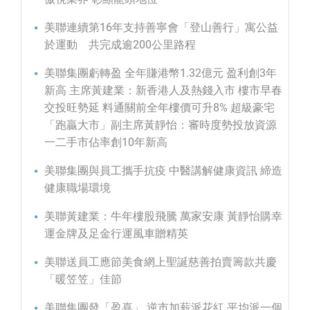
美聯連續第16年支持善寧會「登山善行」寓公益
於運動 共完成逾200公里路程
美聯集團虧轉盈 全年賺港幣1.32億元 盈利創3年
新高 主席黃建業：新香港人及熱錢入市 樓市早春
交投旺勢延 料通關前全年樓價可升8% 超級豪宅
「跑贏大市」副主席黃靜怡：審時度勢投放資源
一二手市佔率創10年新高
美聯集團與員工攜手抗疫 中醫講解健康資訊 締造
健康職場環境
美聯黃建業：牛年樓股飛騰 萬家安康 黃靜怡購幸
運金牌及足金行運風車贈精英
美聯送員工應節美食網上聖誕慈善拍賣籌款共慶
「暖笠笠」佳節
美聯集團發「盈喜」 逆市加薪派花紅 平均派一個