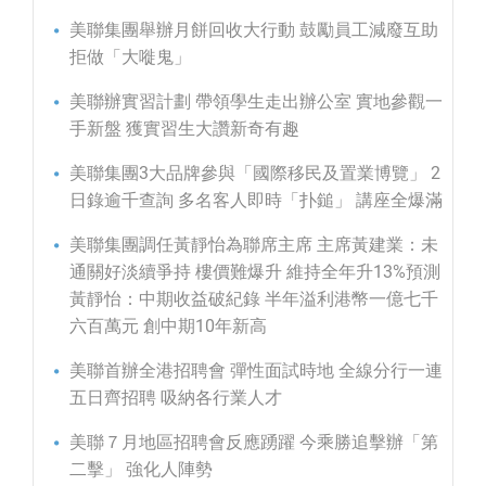
美聯集團舉辦月餅回收大行動 鼓勵員工減廢互助
拒做「大嘥鬼」
美聯辦實習計劃 帶領學生走出辦公室 實地參觀一
手新盤 獲實習生大讚新奇有趣
美聯集團3大品牌參與「國際移民及置業博覽」 2
日錄逾千查詢 多名客人即時「扑鎚」 講座全爆滿
美聯集團調任黃靜怡為聯席主席 主席黃建業：未
通關好淡續爭持 樓價難爆升 維持全年升13%預測
黃靜怡：中期收益破紀錄 半年溢利港幣一億七千
六百萬元 創中期10年新高
美聯首辦全港招聘會 彈性面試時地 全線分行一連
五日齊招聘 吸納各行業人才
美聯７月地區招聘會反應踴躍 今乘勝追擊辦「第
二擊」 強化人陣勢