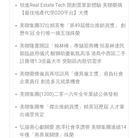
領進Real Estate Tech 開創置業新體驗 美聯榮摘
【最佳地產代理O2O平台】大獎
美聯集團32位精英奪「第49屆傑出推銷員獎」 創
歷年冠 全行唯一摘五強殊榮
美聯隆重開設「翰林峰」專舖迎商機 恒基林達民
親臨啟用儀式 醒獅助慶氣氛高漲 港島中西區二手
註冊增1.3倍贏大市 突顯區內殷切需求
美聯榮獲僱員再培訓局「優異僱主獎」肩負社會
企業責任 創造多元就業機會
美聯集團(1200)二零一六年全年業績公佈發相
美聯集團奪「傑出推銷員獎」精英冠歷屆 人才輩
出備受肯定
弘揚善心獻關愛 惠澤社會享讚譽 美聯集團連續14
年獲「商界展關懷」殊榮