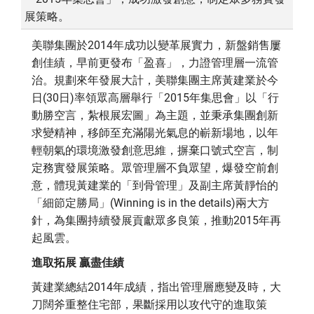
展策略。
美聯集團於2014年成功以變革展實力，新盤銷售屢
創佳績，早前更發布「盈喜」，力證管理層一流管
治。規劃來年發展大計，美聯集團主席黃建業於今
日(30日)率領眾高層舉行「2015年集思會」以「行
動勝空言，紮根展宏圖」為主題，並秉承集團創新
求變精神，移師至充滿陽光氣息的嶄新場地，以年
輕朝氣的環境激發創意思維，摒棄口號式空言，制
定務實發展策略。眾管理層不負眾望，爆發空前創
意，體現黃建業的「到骨管理」及副主席黃靜怡的
「細節定勝局」(Winning is in the details)兩大方
針，為集團持續發展貢獻眾多良策，推動2015年再
起風雲。
進取拓展 贏盡佳績
黃建業總結2014年成績，指出管理層應變及時，大
刀闊斧重整住宅部，果斷採用以攻代守的進取策