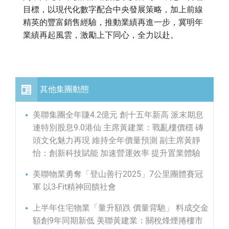
目標，以現代化數字配合中央發展策略，加上前線
精英的豐富銷售經驗，推動業績再進一步，冀明年
業績再起風雲，激勵上下同心，全力以赴。
其他集團動態
美聯集團全年賺4.2億元 創十五年新高 派末期息
連特別股息9.0港仙 主席黃建業：戰亂樓價穩 磚
頭文化魅力再現 維持全年價量預測 副主席黃靜
怡：創新科技賦能 加速營運效率 提升置業體驗
美聯物業勇奪「登山善行2025」7公里團體賽冠
軍 以3-Fit精神回饋社會
上半年住宅物業「量升額跌 價量背馳」 料成交金
額創9年同期新低 美聯黃建業：關稅烽煙捲樓市