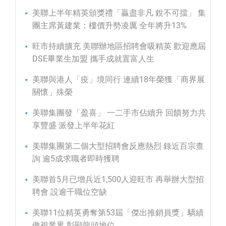
美聯上半年精英頒獎禮「贏盡非凡 銳不可擋」 集
團主席黃建業：樓價升勢凌厲 全年將升13%
旺市持續擴充 美聯辦地區招聘會吸精英 歡迎應屆
DSE畢業生加盟 攜手成就置富人生
美聯與港人「疫」境同行 連續18年榮獲「商界展
關懷」殊榮
美聯集團發「盈喜」 一二手市佔續升 回饋努力共
享豐盛 派發上半年花紅
美聯集團第二個大型招聘會反應熱烈 錄近百宗查
詢 逾5成求職者即時獲聘
美聯首5月已增兵近1,500人迎旺市 再舉辦大型招
聘會 設逾千職位空缺
美聯11位精英勇奪第53屆「傑出推銷員獎」驕績
傲視業界 彰顯龍頭地位