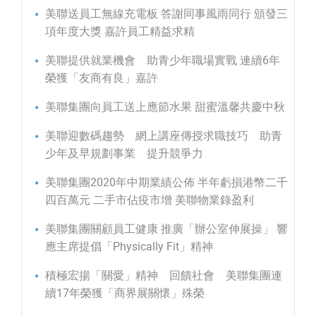
美聯送員工無線充電板 答謝同事風雨同行 頒發三
項年度大獎 嘉許員工精益求精
美聯提供就業機會 助青少年職場實戰 連續6年
榮獲「友商有良」嘉許
美聯集團向員工送上應節水果 甜蜜溫馨共慶中秋
美聯迎數碼趨勢 網上講座傳授求職技巧 助青
少年及早規劃事業 提升競爭力
美聯集團2020年中期業績公佈 半年虧損港幣二千
四百萬元 二手市佔疫市增 美聯物業錄盈利
美聯集團關顧員工健康 推廣「辦公室伸展操」 響
應主席提倡「Physically Fit」精神
積極宏揚「關愛」精神 回饋社會 美聯集團連
續17年榮獲「商界展關懷」殊榮