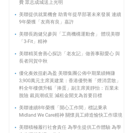
費 眾志成城送上光明
美聯提供就業機會 助青年提早部署未來發展 連續
9年榮獲「友商有良」嘉許
美聯長跑健兒參與「工商機構運動會」 體現美聯
「3-Fit」精神
美聯精英會善心探訪「老友記」做善事顯愛心 與
長者同賀中秋
優化奏效扭虧為盈 美聯集團公佈中期業績轉賺
3,900萬元主席黃建業：香港優勢漸「煙消雲散」
料全年樓價升幅「捧蛋」副主席黃靜怡：百業未
脫險 裁員潮或至 減租金開支為首要目標
美聯連續8年榮獲「開心工作間」標誌秉承
Midland We Care精神 關懷員工締造愉快工作環境
美聯積極履行社會責任 為學生提供工作體驗 為學