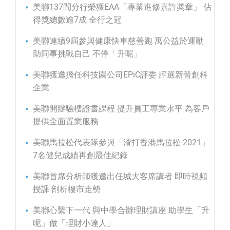
美聯137間分行榮獲EAA「專業進修嘉許奬章」 佔
得獎總數逾7成 全行之冠
美聯連續9屆參與健康快車慈善跑 寓公益於運動
助同事挑戰自己 不停「升呢」
美聯獲邀擔任科技園公司EPiC評委 評選新晉創科
企業
美聯開辦驗樓證書課程 提升員工專業水平 為客戶
提供全面置業服務
美聯馬拉松代表隊參與「渣打香港馬拉松 2021」
7名健兒成績再創最佳紀錄
美聯首席分析師獲邀出任城大客席講者 即時視頻
授課 剖析樓市走勢
美聯心繫下一代 與中學合辦理財講座 助學生「升
呢」做「理財小達人」