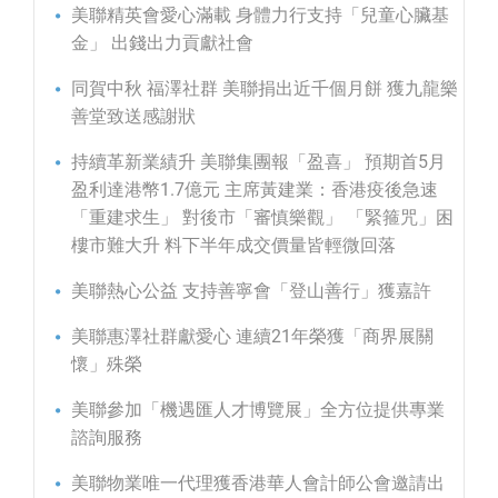
美聯精英會愛心滿載 身體力行支持「兒童心臟基
金」 出錢出力貢獻社會
同賀中秋 福澤社群 美聯捐出近千個月餅 獲九龍樂
善堂致送感謝狀
持續革新業績升 美聯集團報「盈喜」 預期首5月
盈利達港幣1.7億元 主席黃建業：香港疫後急速
「重建求生」 對後市「審慎樂觀」 「緊箍咒」困
樓市難大升 料下半年成交價量皆輕微回落
美聯熱心公益 支持善寧會「登山善行」獲嘉許
美聯惠澤社群獻愛心 連續21年榮獲「商界展關
懷」殊榮
美聯參加「機遇匯人才博覽展」全方位提供專業
諮詢服務
美聯物業唯一代理獲香港華人會計師公會邀請出