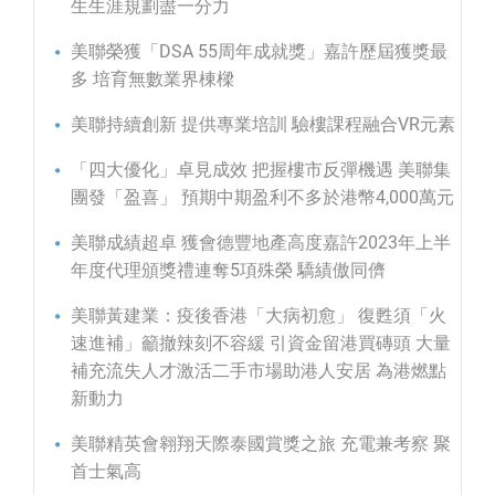
生生涯規劃盡一分力
美聯榮獲「DSA 55周年成就獎」嘉許歷屆獲獎最
多 培育無數業界棟樑
美聯持續創新 提供專業培訓 驗樓課程融合VR元素
「四大優化」卓見成效 把握樓市反彈機遇 美聯集
團發「盈喜」 預期中期盈利不多於港幣4,000萬元
美聯成績超卓 獲會德豐地產高度嘉許2023年上半
年度代理頒獎禮連奪5項殊榮 驕績傲同儕
美聯黃建業：疫後香港「大病初愈」 復甦須「火
速進補」籲撤辣刻不容緩 引資金留港買磚頭 大量
補充流失人才激活二手市場助港人安居 為港燃點
新動力
美聯精英會翱翔天際泰國賞獎之旅 充電兼考察 聚
首士氣高