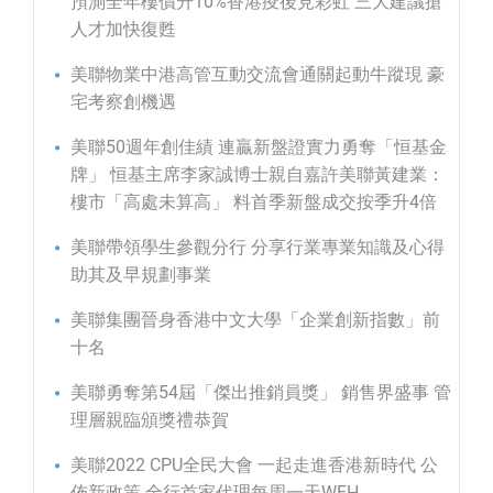
預測全年樓價升10%香港疫後見彩虹 三大建議搶
人才加快復甦
美聯物業中港高管互動交流會通關起動牛蹤現 豪
宅考察創機遇
美聯50週年創佳績 連贏新盤證實力勇奪「恒基金
牌」 恒基主席李家誠博士親自嘉許美聯黃建業：
樓市「高處未算高」 料首季新盤成交按季升4倍
美聯帶領學生參觀分行 分享行業專業知識及心得
助其及早規劃事業
美聯集團晉身香港中文大學「企業創新指數」前
十名
美聯勇奪第54屆「傑出推銷員獎」 銷售界盛事 管
理層親臨頒獎禮恭賀
美聯2022 CPU全民大會 一起走進香港新時代 公
佈新政策 全行首家代理每周一天WFH