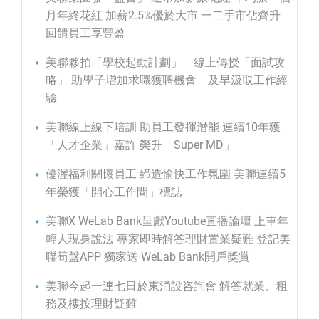
月年終花紅 加薪2.5%優於大市 一二手市佔齊升
回饋員工享豐盈
美聯夥拍「學校起動計劃」 線上傳授「面試攻
略」 助學子增加求職獲聘機會 及早汲取工作經
驗
美聯線上線下培訓 助員工發揮潛能 連續10年獲
「人才企業」嘉許 榮升「Super MD」
優渥福利關懷員工 締造愉快工作氛圍 美聯連續5
年榮獲「開心工作間」標誌
美聯X WeLab Bank呈獻Youtube直播論壇 上車年
輕人現身說法 專家即時解答理財置業疑難 登記美
聯筍盤APP 獨家送 WeLab Bank開戶獎賞
美聯今起一連七日於東涌設咨詢會 解答就業、租
務及樓按理財疑難