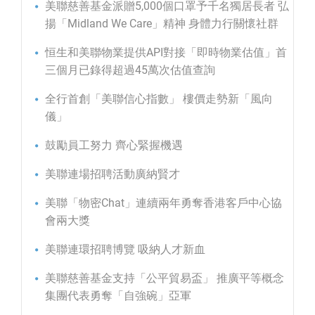
美聯慈善基金派贈5,000個口罩予千名獨居長者 弘
揚「Midland We Care」精神 身體力行關懷社群
恒生和美聯物業提供API對接「即時物業估值」首
三個月已錄得超過45萬次估值查詢
全行首創「美聯信心指數」 樓價走勢新「風向
儀」
鼓勵員工努力 齊心緊握機遇
美聯連場招聘活動廣納賢才
美聯「物密Chat」連續兩年勇奪香港客戶中心協
會兩大獎
美聯連環招聘博覽 吸納人才新血
美聯慈善基金支持「公平貿易盃」 推廣平等概念
集團代表勇奪「自強碗」亞軍