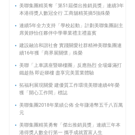
美聯集團精英奪「第51屆傑出推銷員獎」連續3年
本港得獎人數冠全行 工商舖精英摘5強殊榮
連續5年全力支持「學校起動」計劃美聯集團副主
席黃靜怡任夥伴中學畢業禮主禮嘉賓
建設融洽和諧社會 實踐關愛社群精神美聯集團連
續16年獲「商界展關懷」殊榮
美聯「上車講座暨睇樓團」反應熱烈 全場爆滿打
鐵趁熱 即赴睇樓 盡享完美置業體驗
拓福利展現關愛 建優質工作環境美聯連續4年榮
獲「開心工作間」標誌
美聯集團2018年業績公佈 全年賺港幣五千八百萬
元
美聯集團精英勇奪「傑出推銷員獎」連續三年本
港得獎人數全行第一 攜手成就置富人生