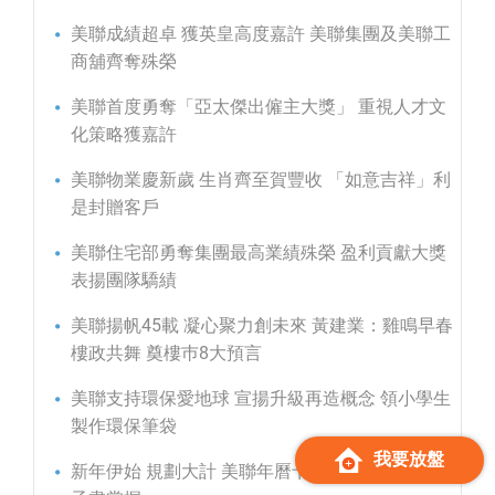
美聯成績超卓 獲英皇高度嘉許 美聯集團及美聯工
商舖齊奪殊榮
美聯首度勇奪「亞太傑出僱主大獎」 重視人才文
化策略獲嘉許
美聯物業慶新歲 生肖齊至賀豐收 「如意吉祥」利
是封贈客戶
美聯住宅部勇奪集團最高業績殊榮 盈利貢獻大獎
表揚團隊驕績
美聯揚帆45載 凝心聚力創未來 黃建業：雞鳴早春
樓政共舞 奠樓巿8大預言
美聯支持環保愛地球 宣揚升級再造概念 領小學生
製作環保筆袋
我要放盤
新年伊始 規劃大計 美聯年曆卡贈客戶 2017好日