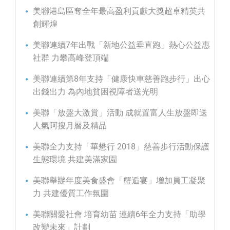
美聯港島區奪全年最高盈利貢獻大獎超卓精英共
創輝煌
美聯連續7年出戰「新地公益垂直跑」熱心公益惠
社群 力攀高峰登頂端
美聯連續第8年支持「健康快車慈善跑步行」出心
出錢出力 為內地貧困視障者送光明
美聯「放盤大激賞」活動 成就置富人生放盤即送
人氣阿搜月曆及精品
美聯全力支持「華懋行 2018」慈善步行活動保護
生態環境 共建美滿家園
美聯舉辦年度美食盛會「蟹逅宴」增加員工凝聚
力 共建優質工作氛圍
美聯關愛社會 培育幼苗 連續6年全力支持「助學
改變未來」計劃