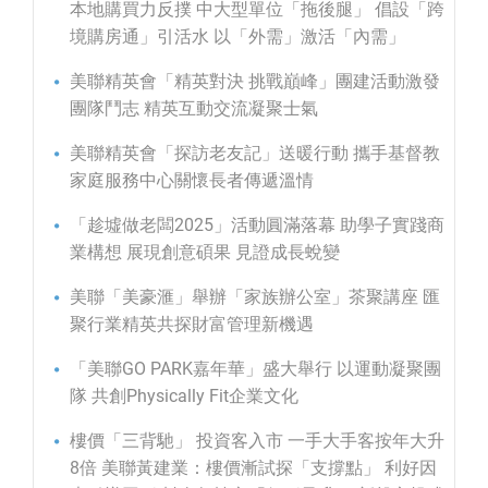
本地購買力反撲 中大型單位「拖後腿」 倡設「跨
境購房通」引活水 以「外需」激活「內需」
美聯精英會「精英對決 挑戰巔峰」團建活動激發
團隊鬥志 精英互動交流凝聚士氣
美聯精英會「探訪老友記」送暖行動 攜手基督教
家庭服務中心關懷長者傳遞溫情
「趁墟做老闆2025」活動圓滿落幕 助學子實踐商
業構想 展現創意碩果 見證成長蛻變
美聯「美豪滙」舉辦「家族辦公室」茶聚講座 匯
聚行業精英共探財富管理新機遇
「美聯GO PARK嘉年華」盛大舉行 以運動凝聚團
隊 共創Physically Fit企業文化
樓價「三背馳」 投資客入市 一手大手客按年大升
8倍 美聯黃建業：樓價漸試探「支撐點」 利好因