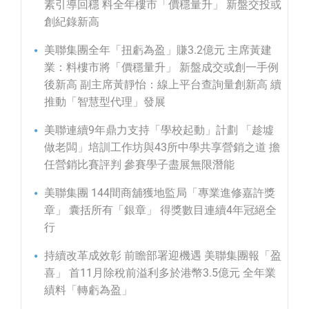
素引導回穩 料全年樓市「價穩量升」 新盤交投或
創紀錄新高
美聯集團全年「扭虧為盈」賺3.2億元 主席黃建
業：料樓市將「價穩量升」 新盤成交或創一手例
後新高 副主席黃靜怡：線上平台查詢量創新高 續
推動「智慧型代理」發展
美聯連續9年鼎力支持「學校起動」計劃 「趁墟
做老闆」培訓工作坊與43所中學共享營銷之道 擔
任營銷比賽評判 參賽學子盡展無限潛能
美聯集團 144間商舖獲地監局「專業進修嘉許獎
章」 囊括所有「銀章」 得獎數目連續4年冠絕全
行
持續改革成效彰 前瞻部署迎機遇 美聯集團報「盈
喜」 首11月除稅前溢利多於港幣3.5億元 全年業
績料「轉虧為盈」