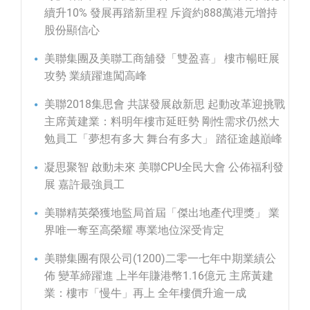
續升10% 發展再踏新里程 斥資約888萬港元增持
股份顯信心
美聯集團及美聯工商舖發「雙盈喜」 樓市暢旺展
攻勢 業績躍進闖高峰
美聯2018集思會 共謀發展啟新思 起動改革迎挑戰
主席黃建業：料明年樓市延旺勢 剛性需求仍然大
勉員工「夢想有多大 舞台有多大」 踏征途越巔峰
凝思聚智 啟動未來 美聯CPU全民大會 公佈福利發
展 嘉許最強員工
美聯精英榮獲地監局首屆「傑出地產代理獎」 業
界唯一奪至高榮耀 專業地位深受肯定
美聯集團有限公司(1200)二零一七年中期業績公
佈 變革締躍進 上半年賺港幣1.16億元 主席黃建
業：樓巿「慢牛」再上 全年樓價升逾一成