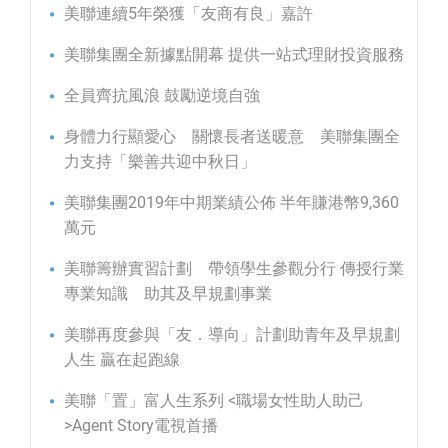
美聯連續5年榮獲「友商有良」嘉許
美聯集團全新據點開幕 提供一站式理財投資服務
全員齊抗風浪 鼓勵逆境自強
身體力行顯愛心 關懷長者送暖意 美聯集團全
力支持「樂善共迎中秋日」
美聯集團2019年中期業績公佈 半年賺港幣9,360
萬元
美聯籌辦實習計劃 帶領學生參觀分行 傳授行業
專業知識 助其及早規劃事業
美聯再度參與「友．導向」計劃助青年及早規劃
人生 贏在起跑線
美聯「置」富人生系列 <職場女性助人助己
>Agent Story電視首播