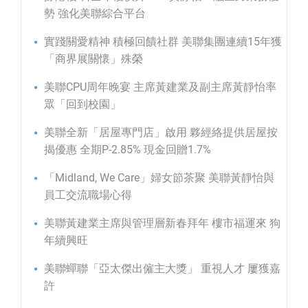
勢 強化美聯綜合平台
實踐關愛精神 積極回饋社群 美聯集團連續15年獲
「商界展關懷」殊榮
美聯CPU周年晚宴 主席黃建業及副主席黃靜怡率
眾「回到校園」
美聯全新「居屋專門店」啟用 夥經絡提供居屋按
揭優惠 全期P-2.85% 現金回贈1.7%
「Midland, We Care」婦女節茶聚 美聯黃靜怡與
員工交流職場心得
美聯黃建業主席與管理層新春拜年 樓市福運來 狗
年續興旺
美聯蟬聯「亞太傑出僱主大獎」 重視人才 屢獲嘉
許