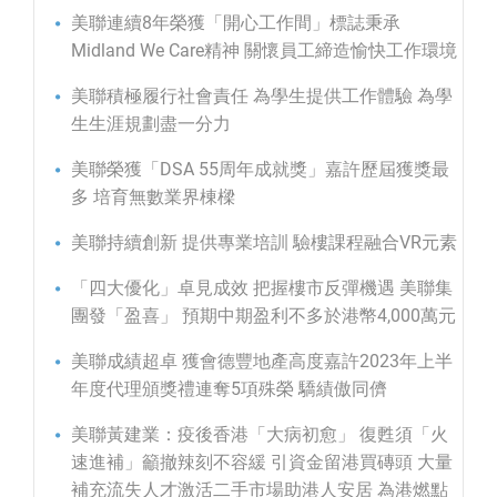
美聯連續8年榮獲「開心工作間」標誌秉承
Midland We Care精神 關懷員工締造愉快工作環境
美聯積極履行社會責任 為學生提供工作體驗 為學
生生涯規劃盡一分力
美聯榮獲「DSA 55周年成就獎」嘉許歷屆獲獎最
多 培育無數業界棟樑
美聯持續創新 提供專業培訓 驗樓課程融合VR元素
「四大優化」卓見成效 把握樓市反彈機遇 美聯集
團發「盈喜」 預期中期盈利不多於港幣4,000萬元
美聯成績超卓 獲會德豐地產高度嘉許2023年上半
年度代理頒獎禮連奪5項殊榮 驕績傲同儕
美聯黃建業：疫後香港「大病初愈」 復甦須「火
速進補」籲撤辣刻不容緩 引資金留港買磚頭 大量
補充流失人才激活二手市場助港人安居 為港燃點