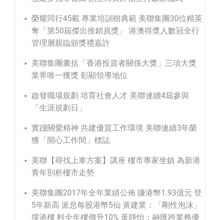
榮耀同行45載 專業培訓樹典範 美聯集團30位精英
奪「第50屆傑出推銷員獎」 港澳得獎人數冠全行
管理層親臨頒獎禮嘉許
美聯集團囊括「香港投資者關係大獎」三項大獎
業界唯一獲獎 彰顯領導地位
啟發職場規劃 培育社會人才 美聯連續4屆參與
「生涯規劃日」
實踐關愛精神 共建優質工作環境 美聯連續3年榮
獲「開心工作間」標誌
美聯【尋找上車方案】講座 樓市專家坐鎮 為新港
青年剖析樓市走勢
美聯集團2017年全年業績公佈 賺港幣1.93億元 登
5年新高 派息每股港幣5仙 黃建業：「剛性泡沫」
撐港樓 料全年樓價升10% 黃靜怡：融匯跨業務優