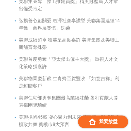
美聯集團奪「傑出推銷員獎」精英冠歷屆 人才輩
出備受肯定
弘揚善心獻關愛 惠澤社會享讚譽 美聯集團連續14
年獲「商界展關懷」殊榮
美聯成績超卓 獲英皇高度嘉許 美聯集團及美聯工
商舖齊奪殊榮
美聯首度勇奪「亞太傑出僱主大獎」 重視人才文
化策略獲嘉許
美聯物業慶新歲 生肖齊至賀豐收 「如意吉祥」利
是封贈客戶
美聯住宅部勇奪集團最高業績殊榮 盈利貢獻大獎
表揚團隊驕績
美聯揚帆45載 凝心聚力創未來 黃建業：雞鳴早春
我要放盤
樓政共舞 奠樓巿8大預言