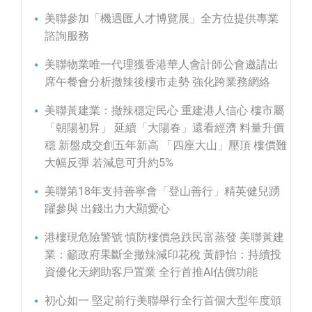
美聯參加「機遇匯人才博覽展」全方位提供專業
諮詢服務
美聯物業唯一代理獲香港華人會計師公會邀請出
席午餐會分析撤辣後樓市走勢 強化跨業務網絡
美聯黃建業：撤辣穩定民心 重建港人信心 樓市屬
「朝陽初昇」 延續「大陽春」還看經濟 料量升價
穩 新盤成交創五年新高 「四座大山」壓頂 樓價難
大幅反彈 若減息可升約5%
美聯第18年支持善寧會「登山善行」精英健兒踴
躍參與 出錢出力大顯愛心
港樓現危險警號 慎防樓價急跌民富蒸發 美聯黃建
業：籲政府果斷全撤辣減印花稅 黃靜怡：持續投
資優化天網助客戶置業 全行首推AI估價功能
初心如一 堅定前行美聯舉行全行首個大型年度頒