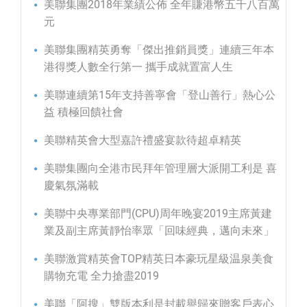
美聯集團2018年業績公佈 全年賺港幣五千八百萬
元
美聯集團精英勇奪「傑出推銷員獎」連續三年本
港得獎人數全行第一 攜手成就置富人生
美聯連續第15年支持善寧會「登山善行」熱心公
益 積極回饋社會
美聯精英會大型嘉許禮盛宴款待超卓精英
美聯集團向全港市民拜年管理層大派開工利是 喜
慶氣氛滿載
美聯中央專業部門(CPU)周年晚宴2019主席黃建
業及副主席黃靜怡率眾「回味經典，邁向未來」
美聯激賞精英會TOP精英日本豪玩星級温泉美食
購物充電 全力搶盡2019
美聯「阿搜」雙版本利是封載譽歸來贈客戶表心