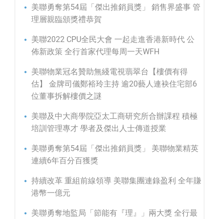
美聯勇奪第54屆「傑出推銷員獎」 銷售界盛事 管
理層親臨頒獎禮恭賀
美聯2022 CPU全民大會 一起走進香港新時代 公
佈新政策 全行首家代理每周一天WFH
美聯物業冠名贊助無綫電視翡翠台【樓價有得
估】 金牌司儀鄭裕玲主持 逾20藝人連袂住宅部6
位董事拆解樓價之謎
美聯及中大商學院亞太工商研究所合辦課程 積極
培訓管理專才 學者及傑出人士傳道授業
美聯勇奪第54屆「傑出推銷員獎」 美聯物業精英
連續6年百分百獲獎
持續改革 重組前線領導 美聯集團連錄盈利 全年賺
港幣一億元
美聯勇奪地監局「節能有『理』」兩大獎 全行最