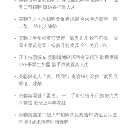
五日齊招聘 吸納各行業人才
美聯７月地區招聘會反應踴躍 今乘勝追擊辦「第
二擊」 強化人陣勢
美聯上半年精英頒獎禮「贏盡非凡 銳不可擋」 集
團主席黃建業：樓價升勢凌厲 全年將升13%
旺市持續擴充 美聯辦地區招聘會吸精英 歡迎應屆
DSE畢業生加盟 攜手成就置富人生
美聯與港人「疫」境同行 連續18年榮獲「商界展
關懷」殊榮
美聯集團發「盈喜」 一二手市佔續升 回饋努力共
享豐盛 派發上半年花紅
美聯集團第二個大型招聘會反應熱烈 錄近百宗查
詢 逾5成求職者即時獲聘