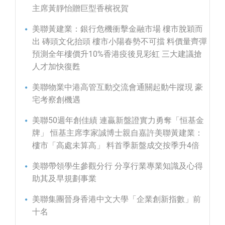
主席黃靜怡贈巨型香檳祝賀
美聯黃建業：銀行危機衝擊金融市場 樓市脫穎而
出 磚頭文化抬頭 樓市小陽春勢不可擋 料價量齊彈
預測全年樓價升10%香港疫後見彩虹 三大建議搶
人才加快復甦
美聯物業中港高管互動交流會通關起動牛蹤現 豪
宅考察創機遇
美聯50週年創佳績 連贏新盤證實力勇奪「恒基金
牌」 恒基主席李家誠博士親自嘉許美聯黃建業：
樓市「高處未算高」 料首季新盤成交按季升4倍
美聯帶領學生參觀分行 分享行業專業知識及心得
助其及早規劃事業
美聯集團晉身香港中文大學「企業創新指數」前
十名