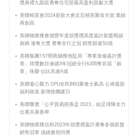
獎典禮九龍區勇奪住宅部最高盈利貢獻大獎
美聯精英會2024迎新大會近百精英聚首共賀 業績
再創高
美聯物業獲會德豐年度頒獎禮高度嘉許新盤戰績
彪炳 連奪大獎 勇奪全行之冠 銷售額逾50億
美聯集團157間商舖獲地監局「專業進修嘉許獎
章」得獎數目連續3年冠絕全行63間奪首屆「銀
章」殊榮 佔比高逾9成
美聯凝心聚力 CPU全民BBQ聚會士氣高 公佈最新
福利政策 新增推團建日
美聯響應「公平貿易慈善盃 2023」組足球隊全力
出賽共襄善舉
美聯物業獲信和2023年頒獎禮嘉許勇奪多個新盤
銷售冠軍 成績傲視同儕