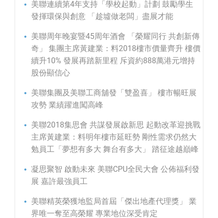
美聯連續第4年支持「學校起動」計劃 鼓勵學生
發揮環保與創意 「趁墟做老闆」盡展才能
美聯周年晚宴暨45周年酒會 「榮耀同行 共創新傳
奇」 集團主席黃建業：料2018樓市價量齊升 樓價
續升10% 發展再踏新里程 斥資約888萬港元增持
股份顯信心
美聯集團及美聯工商舖發「雙盈喜」 樓市暢旺展
攻勢 業績躍進闖高峰
美聯2018集思會 共謀發展啟新思 起動改革迎挑戰
主席黃建業：料明年樓市延旺勢 剛性需求仍然大
勉員工「夢想有多大 舞台有多大」 踏征途越巔峰
凝思聚智 啟動未來 美聯CPU全民大會 公佈福利發
展 嘉許最強員工
美聯精英榮獲地監局首屆「傑出地產代理獎」 業
界唯一奪至高榮耀 專業地位深受肯定