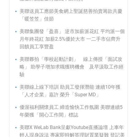
美聯送員工應節美食網上聖誕慈善拍賣籌款共慶
「暖笠笠」佳節
美聯集團發「盈喜」 逆市加薪派花紅 平均派一個
月年終花紅 加薪2.5%優於大市 一二手市佔齊升
回饋員工享豐盈
美聯夥拍「學校起動計劃」 線上傳授「面試攻
略」 助學子增加求職獲聘機會 及早汲取工作經
驗
美聯線上線下培訓 助員工發揮潛能 連續10年獲
「人才企業」嘉許 榮升「Super MD」
優渥福利關懷員工 締造愉快工作氛圍 美聯連續5
年榮獲「開心工作間」標誌
美聯X WeLab Bank呈獻Youtube直播論壇 上車年
輕人現身說法 專家即時解答理財置業疑難 登記美