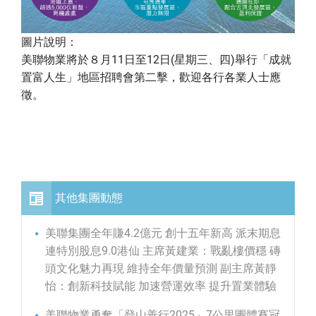
圖片說明：
美聯物業將於８月11日至12日(星期三、四)舉行「成就
置富人生」地區招聘會第二擊，歡迎各行各業人士應
徵。
其他集團動態
美聯集團全年賺4.2億元 創十五年新高 派末期息
連特別股息9.0港仙 主席黃建業：戰亂樓價穩 磚
頭文化魅力再現 維持全年價量預測 副主席黃靜
怡：創新科技賦能 加速營運效率 提升置業體驗
美聯物業勇奪「登山善行2025」7公里團體賽冠