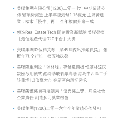
美聯集團有限公司(1200)二零一七年中期業績公
佈 變革締躍進 上半年賺港幣1.16億元 主席黃建
業：樓巿「慢牛」再上 全年樓價升逾一成
領進Real Estate Tech 開創置業新體驗 美聯榮摘
【最佳地產代理O2O平台】大獎
美聯集團32位精英奪「第49屆傑出推銷員獎」 創
歷年冠 全行唯一摘五強殊榮
美聯隆重開設「翰林峰」專舖迎商機 恒基林達民
親臨啟用儀式 醒獅助慶氣氛高漲 港島中西區二手
註冊增1.3倍贏大市 突顯區內殷切需求
美聯榮獲僱員再培訓局「優異僱主獎」肩負社會
企業責任 創造多元就業機會
美聯集團(1200)二零一六年全年業績公佈發相