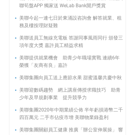
聯筍盤APP 獨家送 WeLab Bank開戶獎賞
美聯今起一連七日於東涌設咨詢會 解答就業、租
務及樓按理財疑難
美聯送員工無線充電板 答謝同事風雨同行 頒發三
項年度大獎 嘉許員工精益求精
美聯提供就業機會 助青少年職場實戰 連續6年
榮獲「友商有良」嘉許
美聯集團向員工送上應節水果 甜蜜溫馨共慶中秋
美聯迎數碼趨勢 網上講座傳授求職技巧 助青
少年及早規劃事業 提升競爭力
美聯集團2020年中期業績公佈 半年虧損港幣二千
四百萬元 二手市佔疫市增 美聯物業錄盈利
美聯集團關顧員工健康 推廣「辦公室伸展操」 響