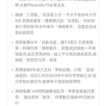
隊 共創Physically Fit企業文化
樓價「三背馳」 投資客入市 一手大手客按年大升
8倍 美聯黃建業：樓價漸試探「支撐點」 利好因
素引導回穩 料全年樓市「價穩量升」 新盤交投或
創紀錄新高
美聯集團全年「扭虧為盈」賺3.2億元 主席黃建
業：料樓市將「價穩量升」 新盤成交或創一手例
後新高 副主席黃靜怡：線上平台查詢量創新高 續
推動「智慧型代理」發展
美聯連續9年鼎力支持「學校起動」計劃 「趁墟
做老闆」培訓工作坊與43所中學共享營銷之道 擔
任營銷比賽評判 參賽學子盡展無限潛能
美聯集團 144間商舖獲地監局「專業進修嘉許獎
章」 囊括所有「銀章」 得獎數目連續4年冠絕全
行