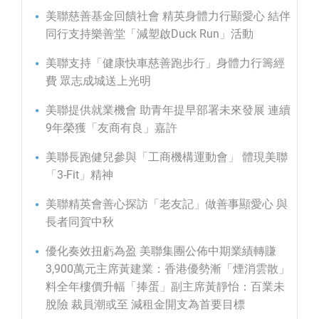
美聯慈善基金回饋社會 精英身體力行顯愛心 結伴
同行支持樂善堂「減塑啟Duck Run」活動
美聯支持「健康快車慈善跑步行」身體力行籌經
費 眾志成城送上光明
美聯提供就業機會 助青年提早部署未來發展 連續
9年榮獲「友商有良」嘉許
美聯長跑健兒參與「工商機構運動會」 體現美聯
「3-Fit」精神
美聯精英會善心探訪「老友記」做善事顯愛心 與
長者同賀中秋
優化奏效扭虧為盈 美聯集團公佈中期業績轉賺
3,900萬元主席黃建業：香港優勢漸「煙消雲散」
料全年樓價升幅「捧蛋」副主席黃靜怡：百業未
脫險 裁員潮或至 減租金開支為首要目標