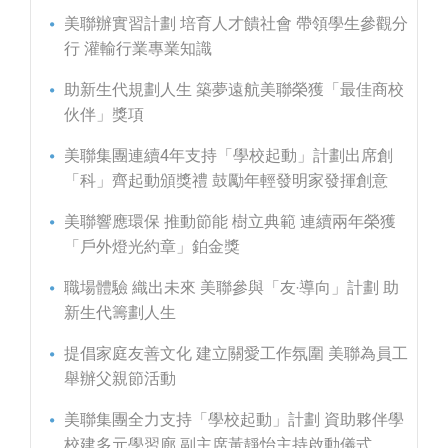
美聯辦實習計劃 培育人才饋社會 帶領學生參觀分
行 灌輸行業專業知識
助新生代規劃人生 築夢遠航美聯榮獲「最佳商校
伙伴」獎項
美聯集團連續4年支持「學校起動」計劃出席創
「科」齊起動頒獎禮 鼓勵年輕發明家發揮創意
美聯響應環保 推動節能 樹立典範 連續兩年榮獲
「戶外燈光約章」鉑金獎
職場體驗 織出未來 美聯參與「友‧導向」計劃 助
新生代籌劃人生
提倡家庭友善文化 建立關愛工作氛圍 美聯為員工
舉辦父親節活動
美聯集團全力支持「學校起動」計劃 資助夥伴學
校建多元學習廊 副主席黃靜怡主持啟動儀式