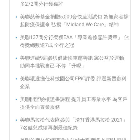
多272間分行獲嘉許
美聯慈善基金捐贈5,000套快速測試包 為無家者撐
起防疫保護傘 弘揚「Midland We Care」精神
美聯137間分行榮獲EAA「專業進修嘉許奬章」 佔
得獎總數逾7成 全行之冠
美聯連續9屆參與健康快車慈善跑 寓公益於運動
助同事挑戰自己 不停「升呢」
美聯獲邀擔任科技園公司EPiC評委 評選新晉創科
企業
美聯開辦驗樓證書課程 提升員工專業水平 為客戶
提供全面置業服務
美聯馬拉松代表隊參與「渣打香港馬拉松 2021」
7名健兒成績再創最佳紀錄