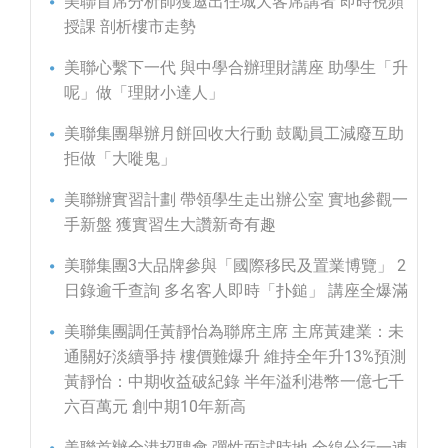
美聯首席分析師獲邀出任城大客席講者 即時視頻
授課 剖析樓市走勢
美聯心繫下一代 與中學合辦理財講座 助學生「升
呢」做「理財小達人」
美聯集團舉辦月餅回收大行動 鼓勵員工減廢互助
拒做「大嘥鬼」
美聯辦實習計劃 帶領學生走出辦公室 實地參觀一
手新盤 獲實習生大讚新奇有趣
美聯集團3大品牌參與「國際移民及置業博覽」 2
日錄逾千查詢 多名客人即時「扑鎚」 講座全爆滿
美聯集團調任黃靜怡為聯席主席 主席黃建業：未
通關好淡續爭持 樓價難爆升 維持全年升13%預測
黃靜怡：中期收益破紀錄 半年溢利港幣一億七千
六百萬元 創中期10年新高
美聯首辦全港招聘會 彈性面試時地 全線分行一連