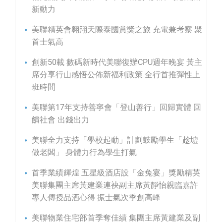
新動力
美聯精英會翱翔天際泰國賞獎之旅 充電兼考察 聚
首士氣高
創新50載 數碼新時代美聯復辦CPU週年晚宴 黃主
席分享行山感悟公佈新福利政策 全行首推彈性上
班時間
美聯第17年支持善寧會「登山善行」回歸實體 回
饋社會 出錢出力
美聯全力支持「學校起動」計劃鼓勵學生「趁墟
做老闆」 身體力行為學生打氣
首季業績輝煌 五星級酒店設「金兔宴」獎勵精英
美聯集團主席黃建業連袂副主席黃靜怡親臨嘉許
專人傳授品酒心得 振士氣次季創高峰
美聯物業住宅部首季奪佳績 集團主席黃建業及副