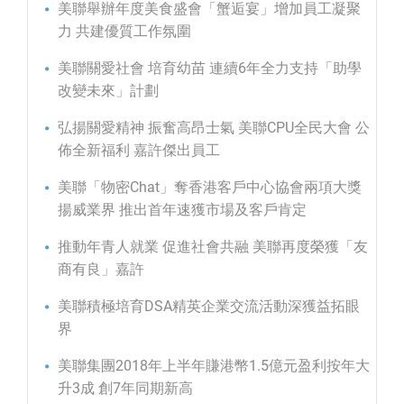
美聯舉辦年度美食盛會「蟹逅宴」增加員工凝聚
力 共建優質工作氛圍
美聯關愛社會 培育幼苗 連續6年全力支持「助學
改變未來」計劃
弘揚關愛精神 振奮高昂士氣 美聯CPU全民大會 公
佈全新福利 嘉許傑出員工
美聯「物密Chat」奪香港客戶中心協會兩項大獎
揚威業界 推出首年速獲市場及客戶肯定
推動年青人就業 促進社會共融 美聯再度榮獲「友
商有良」嘉許
美聯積極培育DSA精英企業交流活動深獲益拓眼
界
美聯集團2018年上半年賺港幣1.5億元盈利按年大
升3成 創7年同期新高