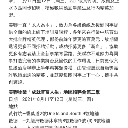
擊」，於11日至12日（周三、四）假黃竹坑、啟德及上
水３區同步招聘，積極吸納應屆畢業生及行內精英加
盟。
美聯一直「以人為本」，致力為各級前線及後勤同事提
供全面的線上線下培訓及課程，多年來在行業中培育出
大批金牌精英代理，部份前線年薪更逾百萬元，故期望
透過更多不同招聘活動，成功招募更多「新血」，協助
更多有志者踏上全新事業青雲路。美聯亦不遺餘力為同
事打造完善的事業舞台及愉快的工作環境，日前更假六
星級酒店舉辦上半年精英頒獎禮，由管理層親自頒獎嘉
許戰績彪炳的精英，並鼓勵集團同事上下一心，攜手共
創輝煌。
美聯物業「成就置富人生」地區招聘會第二擊
日期：2021年8月11至12日（星期三、四）
地點：
黃竹坑—香葉道2號One Island South 9號地舖
啟德 —九龍灣啟德沐寧街8號啟德1號 (II) 9號地舖
上水 —上水龍豐花園商場5A地舖