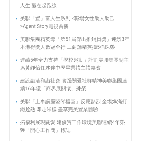
人生 贏在起跑線
美聯「置」富人生系列 <職場女性助人助己
>Agent Story電視首播
美聯集團精英奪「第51屆傑出推銷員獎」連續3年
本港得獎人數冠全行 工商舖精英摘5強殊榮
連續5年全力支持「學校起動」計劃美聯集團副主
席黃靜怡任夥伴中學畢業禮主禮嘉賓
建設融洽和諧社會 實踐關愛社群精神美聯集團連
續16年獲「商界展關懷」殊榮
美聯「上車講座暨睇樓團」反應熱烈 全場爆滿打
鐵趁熱 即赴睇樓 盡享完美置業體驗
拓福利展現關愛 建優質工作環境美聯連續4年榮
獲「開心工作間」標誌