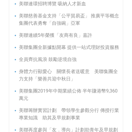
美聯連環招聘博覽 吸納人才新血
美聯慈善基金支持「公平貿易盃」 推廣平等概念
集團代表勇奪「自強碗」亞軍
美聯連續5年榮獲「友商有良」嘉許
美聯集團全新據點開幕 提供一站式理財投資服務
全員齊抗風浪 鼓勵逆境自強
身體力行顯愛心 關懷長者送暖意 美聯集團全
力支持「樂善共迎中秋日」
美聯集團2019年中期業績公佈 半年賺港幣9,360
萬元
美聯籌辦實習計劃 帶領學生參觀分行 傳授行業
專業知識 助其及早規劃事業
美聯再度參與「友．導向」計劃助青年及早規劃