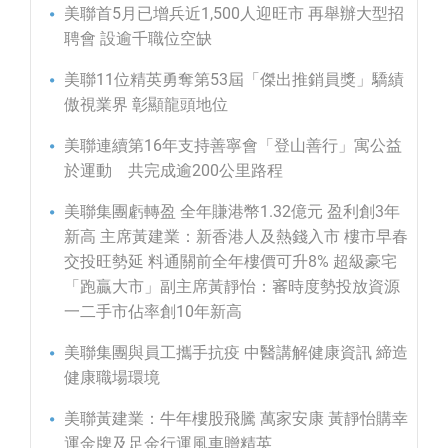
美聯首5月已增兵近1,500人迎旺市 再舉辦大型招
聘會 設逾千職位空缺
美聯11位精英勇奪第53屆「傑出推銷員獎」驕績
傲視業界 彰顯龍頭地位
美聯連續第16年支持善寧會「登山善行」寓公益
於運動 共完成逾200公里路程
美聯集團虧轉盈 全年賺港幣1.32億元 盈利創3年
新高 主席黃建業：新香港人及熱錢入市 樓市早春
交投旺勢延 料通關前全年樓價可升8% 超級豪宅
「跑贏大市」副主席黃靜怡：審時度勢投放資源
一二手市佔率創10年新高
美聯集團與員工攜手抗疫 中醫講解健康資訊 締造
健康職場環境
美聯黃建業：牛年樓股飛騰 萬家安康 黃靜怡購幸
運金牌及足金行運風車贈精英