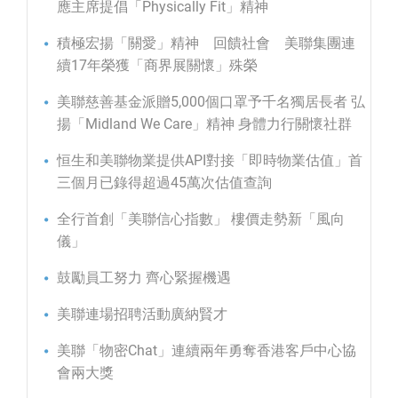
應主席提倡「Physically Fit」精神
積極宏揚「關愛」精神 回饋社會 美聯集團連
續17年榮獲「商界展關懷」殊榮
美聯慈善基金派贈5,000個口罩予千名獨居長者 弘
揚「Midland We Care」精神 身體力行關懷社群
恒生和美聯物業提供API對接「即時物業估值」首
三個月已錄得超過45萬次估值查詢
全行首創「美聯信心指數」 樓價走勢新「風向
儀」
鼓勵員工努力 齊心緊握機遇
美聯連場招聘活動廣納賢才
美聯「物密Chat」連續兩年勇奪香港客戶中心協
會兩大獎