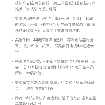
後新高 副主席黃靜怡：線上平台查詢量創新高 續
推動「智慧型代理」發展
美聯連續9年鼎力支持「學校起動」計劃 「趁墟
做老闆」培訓工作坊與43所中學共享營銷之道 擔
任營銷比賽評判 參賽學子盡展無限潛能
美聯集團 144間商舖獲地監局「專業進修嘉許獎
章」 囊括所有「銀章」 得獎數目連續4年冠絕全
行
持續改革成效彰 前瞻部署迎機遇 美聯集團報「盈
喜」 首11月除稅前溢利多於港幣3.5億元 全年業
績料「轉虧為盈」
美聯精英會愛心滿載 身體力行支持「兒童心臟基
金」 出錢出力貢獻社會
同賀中秋 福澤社群 美聯捐出近千個月餅 獲九龍樂
善堂致送感謝狀