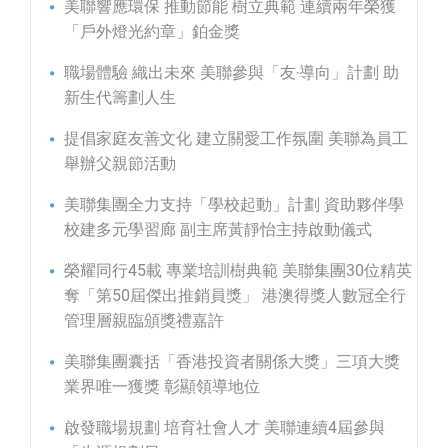
美聯響應環保 推動節能 樹立典範 連續兩年榮獲
「戶外燈光約章」鉑金獎
職場體驗 織出未來 美聯參與「友‧導向」計劃 助
新生代籌劃人生
提倡家庭友善文化 建立關愛工作氛圍 美聯為員工
舉辦父親節活動
美聯集團全力支持「學校起動」計劃 資助夥伴學
校建多元學習廊 副主席黃靜怡主持啟動儀式
榮耀同行45載 專業培訓樹典範 美聯集團30位精英
奪「第50屆傑出推銷員獎」 港澳得獎人數冠全行
管理層親臨頒獎禮嘉許
美聯集團囊括「香港投資者關係大獎」三項大獎
業界唯一獲獎 彰顯領導地位
啟發職場規劃 培育社會人才 美聯連續4屆參與