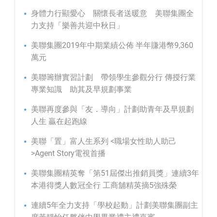
身體力行顯愛心 關懷長者送暖意 美聯集團全
力支持「樂善共迎中秋日」
美聯集團2019年中期業績公佈 半年賺港幣9,360
萬元
美聯籌辦實習計劃 帶領學生參觀分行 傳授行業
專業知識 助其及早規劃事業
美聯再度參與「友．導向」計劃助青年及早規劃
人生 贏在起跑線
美聯「置」富人生系列 <職場女性助人助己
>Agent Story電視首播
美聯集團精英奪「第51屆傑出推銷員獎」連續3年
本港得獎人數冠全行 工商舖精英摘5強殊榮
連續5年全力支持「學校起動」計劃美聯集團副主