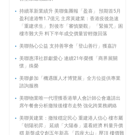
持續革新業績升 美聯集團報「盈喜」 預期首5月
盈利達港幣1.7億元 主席黃建業：香港疫後急速
「重建求生」 對後市「審慎樂觀」 「緊箍咒」困
樓市難大升 料下半年成交價量皆輕微回落
美聯熱心公益 支持善寧會「登山善行」獲嘉許
美聯惠澤社群獻愛心 連續21年榮獲「商界展關
懷」殊榮
美聯參加「機遇匯人才博覽展」全方位提供專業
諮詢服務
美聯物業唯一代理獲香港華人會計師公會邀請出
席午餐會分析撤辣後樓市走勢 強化跨業務網絡
美聯黃建業：撤辣穩定民心 重建港人信心 樓市屬
「朝陽初昇」 延續「大陽春」還看經濟 料量升價
穩 新盤成交創五年新高 「四座大山」壓頂 樓價難