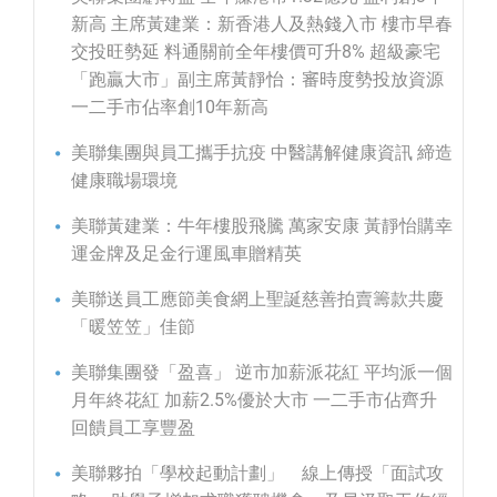
新高 主席黃建業：新香港人及熱錢入市 樓市早春
交投旺勢延 料通關前全年樓價可升8% 超級豪宅
「跑贏大市」副主席黃靜怡：審時度勢投放資源
一二手市佔率創10年新高
美聯集團與員工攜手抗疫 中醫講解健康資訊 締造
健康職場環境
美聯黃建業：牛年樓股飛騰 萬家安康 黃靜怡購幸
運金牌及足金行運風車贈精英
美聯送員工應節美食網上聖誕慈善拍賣籌款共慶
「暖笠笠」佳節
美聯集團發「盈喜」 逆市加薪派花紅 平均派一個
月年終花紅 加薪2.5%優於大市 一二手市佔齊升
回饋員工享豐盈
美聯夥拍「學校起動計劃」 線上傳授「面試攻