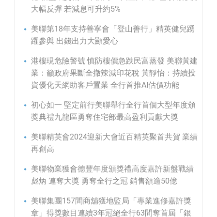
大幅反彈 若減息可升約5%
美聯第18年支持善寧會「登山善行」精英健兒踴
躍參與 出錢出力大顯愛心
港樓現危險警號 慎防樓價急跌民富蒸發 美聯黃建
業：籲政府果斷全撤辣減印花稅 黃靜怡：持續投
資優化天網助客戶置業 全行首推AI估價功能
初心如一 堅定前行美聯舉行全行首個大型年度頒
獎典禮九龍區勇奪住宅部最高盈利貢獻大獎
美聯精英會2024迎新大會近百精英聚首共賀 業績
再創高
美聯物業獲會德豐年度頒獎禮高度嘉許新盤戰績
彪炳 連奪大獎 勇奪全行之冠 銷售額逾50億
美聯集團157間商舖獲地監局「專業進修嘉許獎
章」得獎數目連續3年冠絕全行63間奪首屆「銀