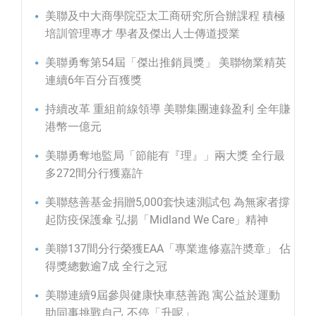
美聯及中大商學院亞太工商研究所合辦課程 積極
培訓管理專才 學者及傑出人士傳道授業
美聯勇奪第54屆「傑出推銷員獎」 美聯物業精英
連續6年百分百獲獎
持續改革 重組前線領導 美聯集團連錄盈利 全年賺
港幣一億元
美聯勇奪地監局「節能有『理』」兩大獎 全行最
多272間分行獲嘉許
美聯慈善基金捐贈5,000套快速測試包 為無家者撐
起防疫保護傘 弘揚「Midland We Care」精神
美聯137間分行榮獲EAA「專業進修嘉許奬章」 佔
得獎總數逾7成 全行之冠
美聯連續9屆參與健康快車慈善跑 寓公益於運動
助同事挑戰自己 不停「升呢」