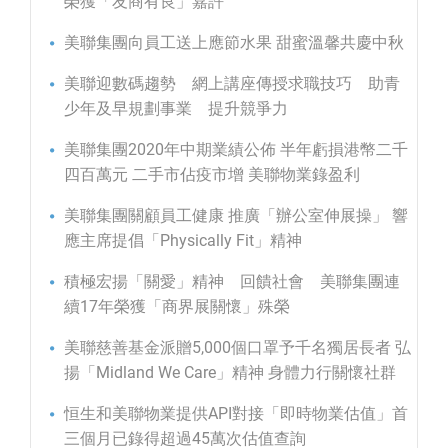
榮獲「友商有良」嘉許
美聯集團向員工送上應節水果 甜蜜溫馨共慶中秋
美聯迎數碼趨勢 網上講座傳授求職技巧 助青
少年及早規劃事業 提升競爭力
美聯集團2020年中期業績公佈 半年虧損港幣二千
四百萬元 二手市佔疫市增 美聯物業錄盈利
美聯集團關顧員工健康 推廣「辦公室伸展操」 響
應主席提倡「Physically Fit」精神
積極宏揚「關愛」精神 回饋社會 美聯集團連
續17年榮獲「商界展關懷」殊榮
美聯慈善基金派贈5,000個口罩予千名獨居長者 弘
揚「Midland We Care」精神 身體力行關懷社群
恒生和美聯物業提供API對接「即時物業估值」首
三個月已錄得超過45萬次估值查詢