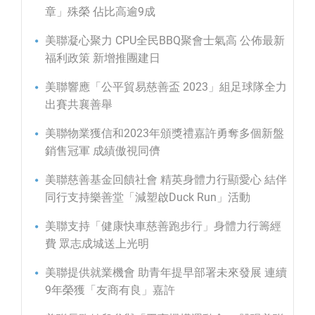
章」殊榮 佔比高逾9成
美聯凝心聚力 CPU全民BBQ聚會士氣高 公佈最新
福利政策 新增推團建日
美聯響應「公平貿易慈善盃 2023」組足球隊全力
出賽共襄善舉
美聯物業獲信和2023年頒獎禮嘉許勇奪多個新盤
銷售冠軍 成績傲視同儕
美聯慈善基金回饋社會 精英身體力行顯愛心 結伴
同行支持樂善堂「減塑啟Duck Run」活動
美聯支持「健康快車慈善跑步行」身體力行籌經
費 眾志成城送上光明
美聯提供就業機會 助青年提早部署未來發展 連續
9年榮獲「友商有良」嘉許