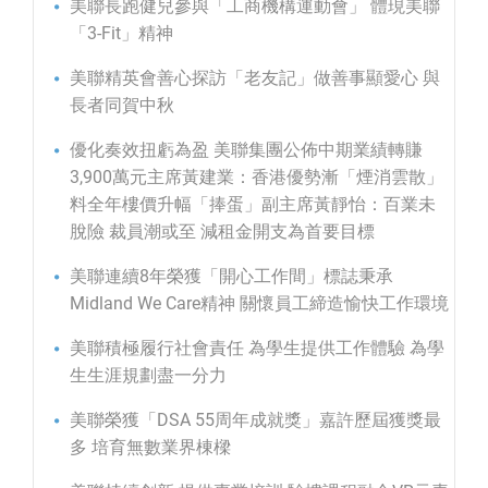
美聯長跑健兒參與「工商機構運動會」 體現美聯
「3-Fit」精神
美聯精英會善心探訪「老友記」做善事顯愛心 與
長者同賀中秋
優化奏效扭虧為盈 美聯集團公佈中期業績轉賺
3,900萬元主席黃建業：香港優勢漸「煙消雲散」
料全年樓價升幅「捧蛋」副主席黃靜怡：百業未
脫險 裁員潮或至 減租金開支為首要目標
美聯連續8年榮獲「開心工作間」標誌秉承
Midland We Care精神 關懷員工締造愉快工作環境
美聯積極履行社會責任 為學生提供工作體驗 為學
生生涯規劃盡一分力
美聯榮獲「DSA 55周年成就獎」嘉許歷屆獲獎最
多 培育無數業界棟樑