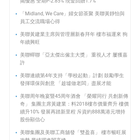
揭優惠 全期P-2.85% 現金回贈1.7%
「Midland, We Care」婦女節茶聚 美聯黃靜怡與
員工交流職場心得
美聯黃建業主席與管理層新春拜年 樓市福運來 狗
年續興旺
美聯蟬聯「亞太傑出僱主大獎」 重視人才 屢獲嘉
許
美聯連續第4年支持「學校起動」計劃 鼓勵學生
發揮環保與創意 「趁墟做老闆」盡展才能
美聯周年晚宴暨45周年酒會 「榮耀同行 共創新傳
奇」 集團主席黃建業：料2018樓市價量齊升 樓價
續升10% 發展再踏新里程 斥資約888萬港元增持
股份顯信心
美聯集團及美聯工商舖發「雙盈喜」 樓市暢旺展