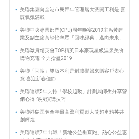
美聯集團向全港市民拜年管理層大派開工利是 喜
慶氣氛滿載
美聯中央專業部門(CPU)周年晚宴2019主席黃建
業及副主席黃靜怡率眾「回味經典，邁向未來」
美聯激賞精英會TOP精英日本豪玩星級温泉美食
購物充電 全力搶盡2019
美聯「阿搜」雙版本利是封載譽歸來贈客戶表心
意 喜迎新春佳節
美聯連續5年支持「學校起動」計劃與師生分享營
銷心得 傳授演講技巧
美聯港島區奪全年最高盈利貢獻大獎超卓精英共
創輝煌
美聯連續7年出戰「新地公益垂直跑」熱心公益惠