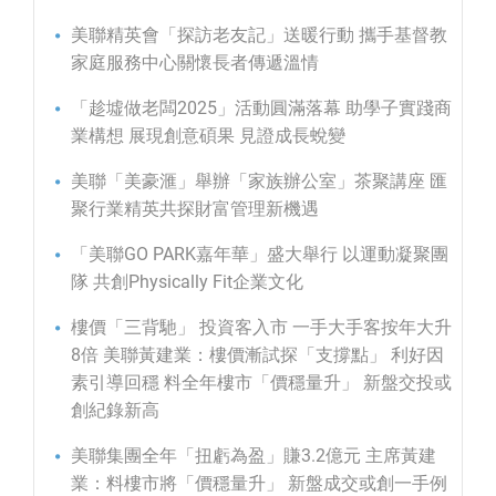
美聯精英會「探訪老友記」送暖行動 攜手基督教
家庭服務中心關懷長者傳遞溫情
「趁墟做老闆2025」活動圓滿落幕 助學子實踐商
業構想 展現創意碩果 見證成長蛻變
美聯「美豪滙」舉辦「家族辦公室」茶聚講座 匯
聚行業精英共探財富管理新機遇
「美聯GO PARK嘉年華」盛大舉行 以運動凝聚團
隊 共創Physically Fit企業文化
樓價「三背馳」 投資客入市 一手大手客按年大升
8倍 美聯黃建業：樓價漸試探「支撐點」 利好因
素引導回穩 料全年樓市「價穩量升」 新盤交投或
創紀錄新高
美聯集團全年「扭虧為盈」賺3.2億元 主席黃建
業：料樓市將「價穩量升」 新盤成交或創一手例