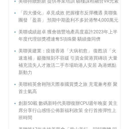
美聯持續創新 提供專業培訓 驗樓課程融合VR元素
「四大優化」卓見成效 把握樓市反彈機遇 美聯集
團發「盈喜」 預期中期盈利不多於港幣4,000萬元
美聯成績超卓 獲會德豐地產高度嘉許2023年上半
年度代理頒獎禮連奪5項殊榮 驕績傲同儕
美聯黃建業：疫後香港「大病初愈」 復甦須「火
速進補」籲撤辣刻不容緩 引資金留港買磚頭 大量
補充流失人才激活二手市場助港人安居 為港燃點
新動力
美聯精英會翱翔天際泰國賞獎之旅 充電兼考察 聚
首士氣高
創新50載 數碼新時代美聯復辦CPU週年晚宴 黃主
席分享行山感悟公佈新福利政策 全行首推彈性上
班時間