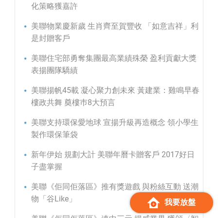
化策略獲嘉許
美聯物業慶新歲 生肖齊至賀豐收 「如意吉祥」利
是封贈客戶
美聯住宅部勇奪集團最高業績殊榮 盈利貢獻大獎
表揚團隊驕績
美聯揚帆45載 凝心聚力創未來 黃建業：雞鳴早春
樓政共舞 奠樓巿8大預言
美聯支持環保愛地球 宣揚升級再造概念 領小學生
製作環保筆袋
新年伊始 規劃大計 美聯年曆卡贈客戶 2017好日
子盡掌握
美聯《佢同佢落區》推有獎遊戲 與粉絲互動 送潮
物「谷Like」
我要放盤