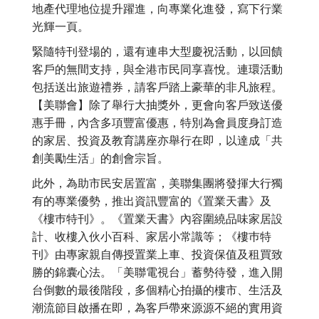
地產代理地位提升躍進，向專業化進發，寫下行業
光輝一頁。
緊隨特刊登場的，還有連串大型慶祝活動，以回饋
客戶的無間支持，與全港市民同享喜悅。連環活動
包括送出旅遊禮券，請客戶踏上豪華的非凡旅程。
【美聯會】除了舉行大抽獎外，更會向客戶致送優
惠手冊，內含多項豐富優惠，特別為會員度身訂造
的家居、投資及教育講座亦舉行在即，以達成「共
創美勵生活」的創會宗旨。
此外，為助市民安居置富，美聯集團將發揮大行獨
有的專業優勢，推出資訊豐富的《置業天書》及
《樓巿特刊》。《置業天書》內容圍繞品味家居設
計、收樓入伙小百科、家居小常識等；《樓巿特
刊》由專家親自傳授置業上車、投資保值及租買致
勝的錦囊心法。「美聯電視台」蓄勢待發，進入開
台倒數的最後階段，多個精心拍攝的樓市、生活及
潮流節目啟播在即，為客戶帶來源源不絕的實用資