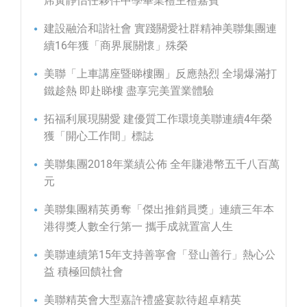
席黃靜怡任夥伴中學畢業禮主禮嘉賓
建設融洽和諧社會 實踐關愛社群精神美聯集團連
續16年獲「商界展關懷」殊榮
美聯「上車講座暨睇樓團」反應熱烈 全場爆滿打
鐵趁熱 即赴睇樓 盡享完美置業體驗
拓福利展現關愛 建優質工作環境美聯連續4年榮
獲「開心工作間」標誌
美聯集團2018年業績公佈 全年賺港幣五千八百萬
元
美聯集團精英勇奪「傑出推銷員獎」連續三年本
港得獎人數全行第一 攜手成就置富人生
美聯連續第15年支持善寧會「登山善行」熱心公
益 積極回饋社會
美聯精英會大型嘉許禮盛宴款待超卓精英