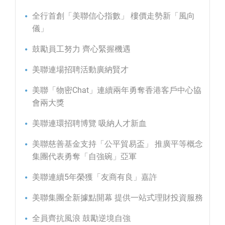
全行首創「美聯信心指數」 樓價走勢新「風向
儀」
鼓勵員工努力 齊心緊握機遇
美聯連場招聘活動廣納賢才
美聯「物密Chat」連續兩年勇奪香港客戶中心協
會兩大獎
美聯連環招聘博覽 吸納人才新血
美聯慈善基金支持「公平貿易盃」 推廣平等概念
集團代表勇奪「自強碗」亞軍
美聯連續5年榮獲「友商有良」嘉許
美聯集團全新據點開幕 提供一站式理財投資服務
全員齊抗風浪 鼓勵逆境自強