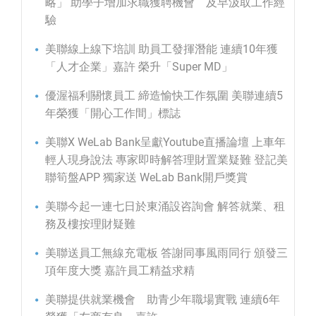
略」 助學子增加求職獲聘機會 及早汲取工作經
驗
美聯線上線下培訓 助員工發揮潛能 連續10年獲
「人才企業」嘉許 榮升「Super MD」
優渥福利關懷員工 締造愉快工作氛圍 美聯連續5
年榮獲「開心工作間」標誌
美聯X WeLab Bank呈獻Youtube直播論壇 上車年
輕人現身說法 專家即時解答理財置業疑難 登記美
聯筍盤APP 獨家送 WeLab Bank開戶獎賞
美聯今起一連七日於東涌設咨詢會 解答就業、租
務及樓按理財疑難
美聯送員工無線充電板 答謝同事風雨同行 頒發三
項年度大獎 嘉許員工精益求精
美聯提供就業機會 助青少年職場實戰 連續6年