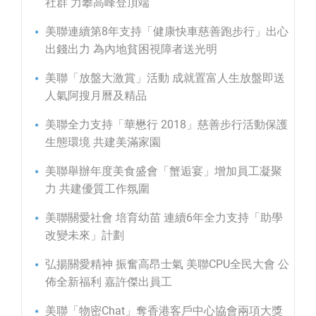
社群 力攀高峰登頂端
美聯連續第8年支持「健康快車慈善跑步行」出心
出錢出力 為內地貧困視障者送光明
美聯「放盤大激賞」活動 成就置富人生放盤即送
人氣阿搜月曆及精品
美聯全力支持「華懋行 2018」慈善步行活動保護
生態環境 共建美滿家園
美聯舉辦年度美食盛會「蟹逅宴」增加員工凝聚
力 共建優質工作氛圍
美聯關愛社會 培育幼苗 連續6年全力支持「助學
改變未來」計劃
弘揚關愛精神 振奮高昂士氣 美聯CPU全民大會 公
佈全新福利 嘉許傑出員工
美聯「物密Chat」奪香港客戶中心協會兩項大獎