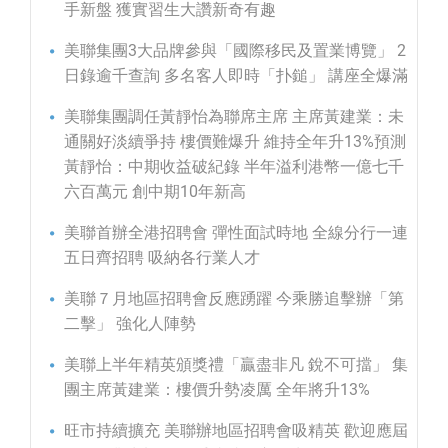
手新盤 獲實習生大讚新奇有趣
美聯集團3大品牌參與「國際移民及置業博覽」 2
日錄逾千查詢 多名客人即時「扑鎚」 講座全爆滿
美聯集團調任黃靜怡為聯席主席 主席黃建業：未
通關好淡續爭持 樓價難爆升 維持全年升13%預測
黃靜怡：中期收益破紀錄 半年溢利港幣一億七千
六百萬元 創中期10年新高
美聯首辦全港招聘會 彈性面試時地 全線分行一連
五日齊招聘 吸納各行業人才
美聯７月地區招聘會反應踴躍 今乘勝追擊辦「第
二擊」 強化人陣勢
美聯上半年精英頒獎禮「贏盡非凡 銳不可擋」 集
團主席黃建業：樓價升勢凌厲 全年將升13%
旺市持續擴充 美聯辦地區招聘會吸精英 歡迎應屆