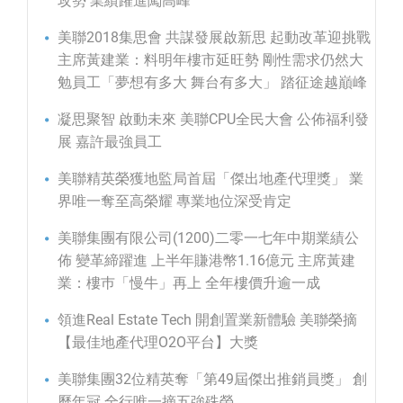
攻勢 業績躍進闖高峰
美聯2018集思會 共謀發展啟新思 起動改革迎挑戰
主席黃建業：料明年樓市延旺勢 剛性需求仍然大
勉員工「夢想有多大 舞台有多大」 踏征途越巔峰
凝思聚智 啟動未來 美聯CPU全民大會 公佈福利發
展 嘉許最強員工
美聯精英榮獲地監局首屆「傑出地產代理獎」 業
界唯一奪至高榮耀 專業地位深受肯定
美聯集團有限公司(1200)二零一七年中期業績公
佈 變革締躍進 上半年賺港幣1.16億元 主席黃建
業：樓巿「慢牛」再上 全年樓價升逾一成
領進Real Estate Tech 開創置業新體驗 美聯榮摘
【最佳地產代理O2O平台】大獎
美聯集團32位精英奪「第49屆傑出推銷員獎」 創
歷年冠 全行唯一摘五強殊榮