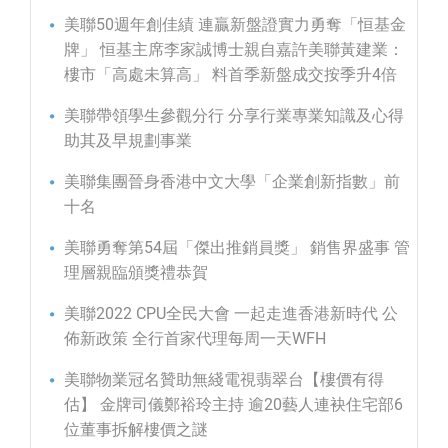
美聯50週年創佳績 連贏新盤證實力勇奪「恒基金
牌」 恒基主席李家誠博士親自嘉許美聯黃建業：
樓市「高處未算高」 料首季新盤成交按季升4倍
美聯帶領學生參觀分行 分享行業專業知識及心得
助其及早規劃事業
美聯集團晉身香港中文大學「企業創新指數」前
十名
美聯勇奪第54屆「傑出推銷員獎」 銷售界盛事 管
理層親臨頒獎禮恭賀
美聯2022 CPU全民大會 一起走進香港新時代 公
佈新政策 全行首家代理每周一天WFH
美聯物業冠名贊助無綫電視翡翠台【樓價有得
估】 金牌司儀鄭裕玲主持 逾20藝人連袂住宅部6
位董事拆解樓價之謎