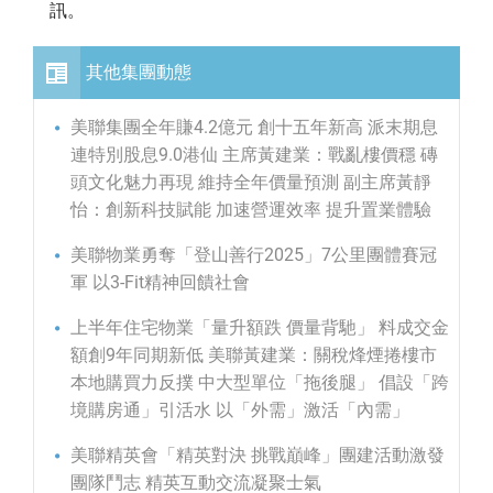
訊。
其他集團動態
美聯集團全年賺4.2億元 創十五年新高 派末期息
連特別股息9.0港仙 主席黃建業：戰亂樓價穩 磚
頭文化魅力再現 維持全年價量預測 副主席黃靜
怡：創新科技賦能 加速營運效率 提升置業體驗
美聯物業勇奪「登山善行2025」7公里團體賽冠
軍 以3-Fit精神回饋社會
上半年住宅物業「量升額跌 價量背馳」 料成交金
額創9年同期新低 美聯黃建業：關稅烽煙捲樓市
本地購買力反撲 中大型單位「拖後腿」 倡設「跨
境購房通」引活水 以「外需」激活「內需」
美聯精英會「精英對決 挑戰巔峰」團建活動激發
團隊鬥志 精英互動交流凝聚士氣