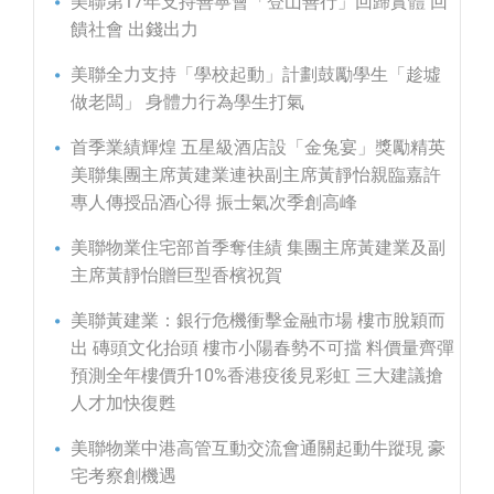
美聯第17年支持善寧會「登山善行」回歸實體 回
饋社會 出錢出力
美聯全力支持「學校起動」計劃鼓勵學生「趁墟
做老闆」 身體力行為學生打氣
首季業績輝煌 五星級酒店設「金兔宴」獎勵精英
美聯集團主席黃建業連袂副主席黃靜怡親臨嘉許
專人傳授品酒心得 振士氣次季創高峰
美聯物業住宅部首季奪佳績 集團主席黃建業及副
主席黃靜怡贈巨型香檳祝賀
美聯黃建業：銀行危機衝擊金融市場 樓市脫穎而
出 磚頭文化抬頭 樓市小陽春勢不可擋 料價量齊彈
預測全年樓價升10%香港疫後見彩虹 三大建議搶
人才加快復甦
美聯物業中港高管互動交流會通關起動牛蹤現 豪
宅考察創機遇