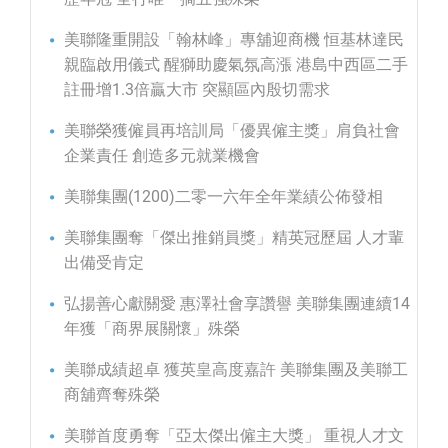
美聯隆重開設「翰林峰」專舖迎商機 恒基林達民
親臨啟用儀式 醒獅助慶氣氛高漲 港島中西區二手
註冊增1.3倍贏大市 突顯區內殷切需求
美聯榮獲僱員再培訓局「優異僱主獎」肩負社會
企業責任 創造多元就業機會
美聯集團(1200)二零一六年全年業績公佈發相
美聯集團奪「傑出推銷員獎」精英冠歷屆 人才輩
出備受肯定
弘揚善心獻關愛 惠澤社會享讚譽 美聯集團連續14
年獲「商界展關懷」殊榮
美聯成績超卓 獲英皇高度嘉許 美聯集團及美聯工
商舖齊奪殊榮
美聯首度勇奪「亞太傑出僱主大獎」 重視人才文