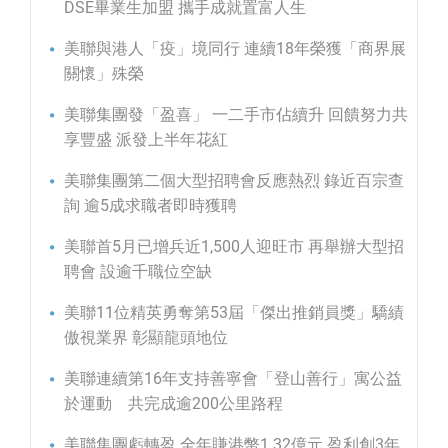
DSE畢業生加盟 攜手成就置富人生
美聯與港人「疫」境同行 連續18年榮獲「商界展
關懷」殊榮
美聯集團發「盈喜」 一二手市佔續升 回饋努力共
享豐盛 派發上半年花紅
美聯集團第二個大型招聘會反應熱烈 錄近百宗查
詢 逾5成求職者即時獲聘
美聯首5月已增兵近1,500人迎旺市 再舉辦大型招
聘會 設逾千職位空缺
美聯11位精英勇奪第53屆「傑出推銷員獎」驕績
傲視業界 彰顯龍頭地位
美聯連續第16年支持善寧會「登山善行」寓公益
於運動 共完成逾200公里路程
美聯集團虧轉盈 全年賺港幣1.32億元 盈利創3年