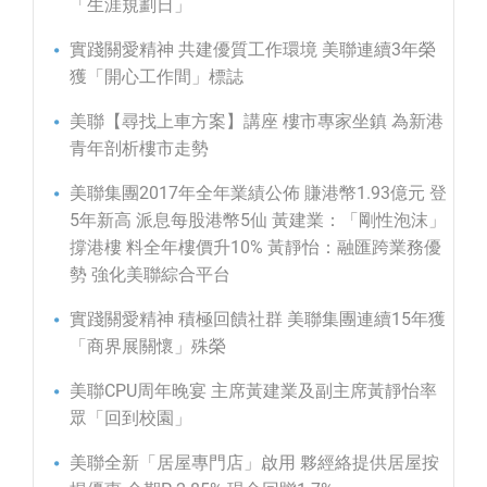
「生涯規劃日」
實踐關愛精神 共建優質工作環境 美聯連續3年榮
獲「開心工作間」標誌
美聯【尋找上車方案】講座 樓市專家坐鎮 為新港
青年剖析樓市走勢
美聯集團2017年全年業績公佈 賺港幣1.93億元 登
5年新高 派息每股港幣5仙 黃建業：「剛性泡沫」
撐港樓 料全年樓價升10% 黃靜怡：融匯跨業務優
勢 強化美聯綜合平台
實踐關愛精神 積極回饋社群 美聯集團連續15年獲
「商界展關懷」殊榮
美聯CPU周年晚宴 主席黃建業及副主席黃靜怡率
眾「回到校園」
美聯全新「居屋專門店」啟用 夥經絡提供居屋按