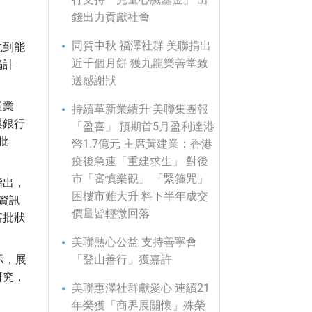
錢出力貢獻社會
同賀中秋 福澤社群 美聯捐出
先到能
近千個月餅 獲九龍樂善堂致
揭計
送感謝狀
置業
持續革新業績升 美聯集團報
與銀行
「盈喜」 預期首5月盈利達港
批
幣1.7億元 主席黃建業：香港
疫後急速「重建求生」 對後
市「審慎樂觀」 「緊箍咒」
指出，
困樓市難大升 料下半年成交
資訊
價量皆輕微回落
審批狀
美聯熱心公益 支持善寧會
示，展
「登山善行」獲嘉許
研究，
美聯惠澤社群獻愛心 連續21
年榮獲「商界展關懷」殊榮