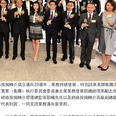
按揭轉介成立邁向20週年，業務持續發展，特別請來美聯集團
江實業（集團）執行委員會委員兼企業業務發展部總經理馬勵志
、經絡按揭轉介營運總監張顥曦先生以及經絡按揭轉介高級副總
行代表到賀，一同見證業務邁向新里程。