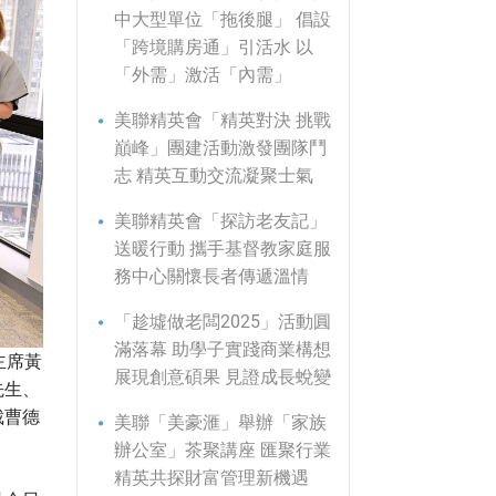
中大型單位「拖後腿」 倡設
「跨境購房通」引活水 以
「外需」激活「內需」
美聯精英會「精英對決 挑戰
巔峰」團建活動激發團隊鬥
志 精英互動交流凝聚士氣
美聯精英會「探訪老友記」
送暖行動 攜手基督教家庭服
務中心關懷長者傳遞溫情
「趁墟做老闆2025」活動圓
滿落幕 助學子實踐商業構想
主席黃
展現創意碩果 見證成長蛻變
先生、
裁曹德
美聯「美豪滙」舉辦「家族
辦公室」茶聚講座 匯聚行業
精英共探財富管理新機遇