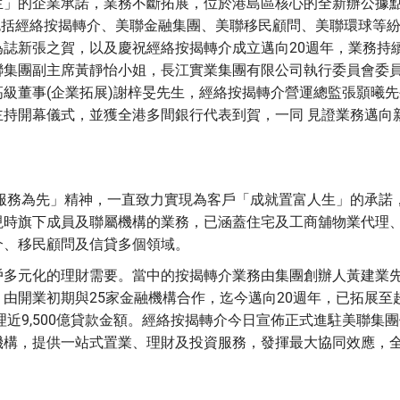
生」的企業承諾，業務不斷拓展，位於港島區核心的全新辦公據
，包括經絡按揭轉介、美聯金融集團、美聯移民顧問、美聯環球等
誌新張之賀，以及慶祝經絡按揭轉介成立邁向20週年，業務持
聯集團副主席黃靜怡小姐，長江實業集團有限公司執行委員會委
級董事(企業拓展)謝梓旻先生，經絡按揭轉介營運總監張顥曦先
持開幕儀式，並獲全港多間銀行代表到賀，一同 見證業務邁向
服務為先」精神，一直致力實現為客戶「成就置富人生」的承諾
現時旗下成員及聯屬機構的業務，已涵蓋住宅及工商舖物業代理
介、移民顧問及信貸多個領域。
戶多元化的理財需要。當中的按揭轉介業務由集團創辦人黃建業
由開業初期與25家金融機構合作，迄今邁向20週年，已拓展至
理近9,500億貸款金額。經絡按揭轉介今日宣佈正式進駐美聯集
機構，提供一站式置業、理財及投資服務，發揮最大協同效應，