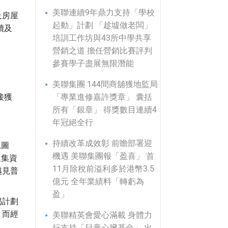
美聯連續9年鼎力支持「學校
及房屋
起動」計劃 「趁墟做老闆」
續及
培訓工作坊與43所中學共享
營銷之道 擔任營銷比賽評判
參賽學子盡展無限潛能
美聯集團 144間商舖獲地監局
接獲
「專業進修嘉許獎章」 囊括
所有「銀章」 得獎數目連續4
年冠絕全行
持續改革成效彰 前瞻部署迎
見圖
機遇 美聯集團報「盈喜」 首
搜集資
11月除稅前溢利多於港幣3.5
越見普
億元 全年業績料「轉虧為
盈」
揭計劃
，而經
美聯精英會愛心滿載 身體力
行支持「兒童心臟基金」 出