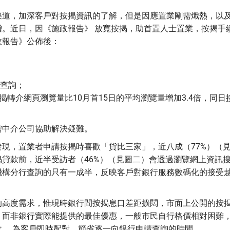
渠道，加深客戶對按揭資訊的了解，但是因應置業剛需熾熱，以
。近日，因《施政報告》 放寬按揭，助首置人士置業，按揭手
政報告》公佈後：
揭 查詢；
揭轉介網頁瀏覽量比10月首15日的平均瀏覽量增加3.4倍，同日
。
需中介公司協助解決疑難。
現，置業者申請按揭時喜歡「貨比三家」，近八成（77%）（
貸款前，近半受訪者（46%）（見圖二）會透過瀏覽網上資訊
機構分行查詢的只有一成半，反映客戶對銀行服務數碼化的接受
的高度需求，惟現時銀行間按揭息口差距擴闊，市面上公開的按
，而非銀行實際能提供的最佳優惠，一般市民自行格價相對困難
， 為客戶即時配對，節省逐一向銀行申請查詢的時間。