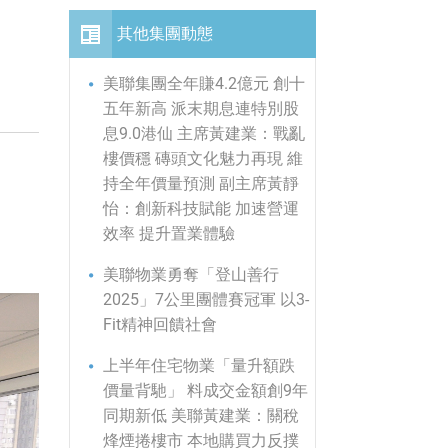
其他集團動態
美聯集團全年賺4.2億元 創十
五年新高 派末期息連特別股
息9.0港仙 主席黃建業：戰亂
樓價穩 磚頭文化魅力再現 維
持全年價量預測 副主席黃靜
怡：創新科技賦能 加速營運
效率 提升置業體驗
美聯物業勇奪「登山善行
2025」7公里團體賽冠軍 以3-
Fit精神回饋社會
上半年住宅物業「量升額跌
價量背馳」 料成交金額創9年
同期新低 美聯黃建業：關稅
烽煙捲樓市 本地購買力反撲