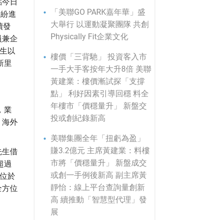
點今日
「美聯GO PARK嘉年華」盛
紛紛進
大舉行 以運動凝聚團隊 共創
續發
Physically Fit企業文化
員兼企
生以
樓價「三背馳」 投資客入市
新里
一手大手客按年大升8倍 美聯
黃建業：樓價漸試探「支撐
點」 利好因素引導回穩 料全
年樓市「價穩量升」 新盤交
，業
投或創紀錄新高
、海外
美聯集團全年「扭虧為盈」
賺3.2億元 主席黃建業：料樓
先生借
市將「價穩量升」 新盤成交
超過
或創一手例後新高 副主席黃
團位於
靜怡：線上平台查詢量創新
全方位
高 續推動「智慧型代理」發
展