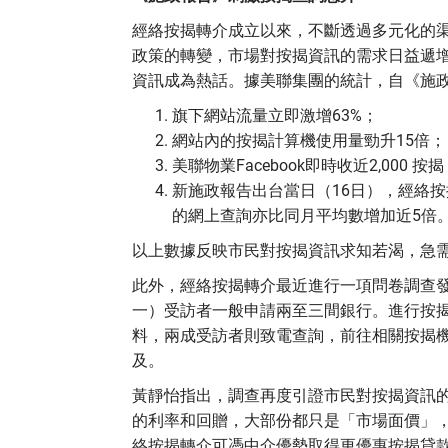
經絡按揭轉介成立以來，不斷透過多元化的
政策的轉變，市場對按揭資訊的需求日益遞增
資訊成為熱話。據美聯集團的統計，自《施
旗下網站流量立即激增63%；
網站內的按揭計算機使用量勁升15倍；
美聯物業Facebook即時收近2,000 按
新施政報告出台當日（16日），經絡按
的網上查詢亦比同月平均數增加近5倍
以上數據反映市民對按揭資訊求知若渴，急
此外，經絡按揭轉介最近進行一項問卷調查發
一）受訪者一般申請兩至三間銀行。進行按揭
料，兩成受訪者則致電查詢，前往相關按揭
及。
黃靜怡指出，調查再度引證市民對按揭資訊
的利率和回贈，大部份都只是「市場面價」
絡按揭轉介可憑中介優勢取得更優惠按揭貸款