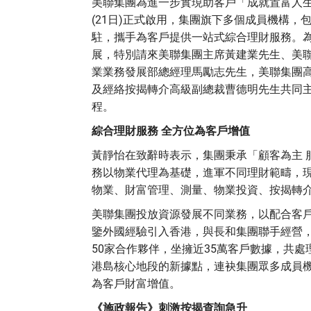
美聯集團為進一步實現助客戶「成就置富人
(21日)正式啟用，集團旗下多個成員機構
駐，攜手為客戶提供一站式綜合理財服務。為
展，特別請來美聯集團主席黃建業先生、美
業業務發展部總經理馬勵志先生，美聯集團高
及經絡按揭轉介高級副總裁曹德明先生共同主
程。
綜合理財服務 全方位為客戶增值
黃靜怡在致辭時表示，集團秉承「顧客為主 
務以物業代理為基礎，進軍不同理財範疇，
物業、財富管理、測量、物業投資、按揭轉
美聯集團投放資源發展不同業務，以配合客
鑒外國經驗引入香港，與長和集團聯手經營，
50家合作夥伴，坐擁近35萬客戶數據，共處
港島核心地段的新據點，連袂集團眾多成員
為客戶財富增值。
《施政報告》刺激按揭查詢急升