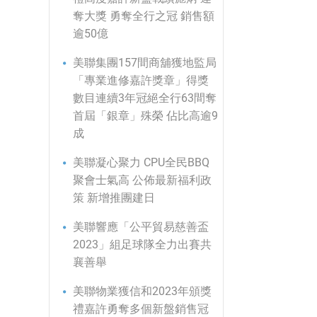
奪大獎 勇奪全行之冠 銷售額
逾50億
美聯集團157間商舖獲地監局
「專業進修嘉許獎章」得獎
數目連續3年冠絕全行63間奪
首屆「銀章」殊榮 佔比高逾9
成
美聯凝心聚力 CPU全民BBQ
聚會士氣高 公佈最新福利政
策 新增推團建日
美聯響應「公平貿易慈善盃
2023」組足球隊全力出賽共
襄善舉
美聯物業獲信和2023年頒獎
禮嘉許勇奪多個新盤銷售冠