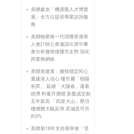
美聯參加「機遇匯人才博覽
展」全方位提供專業諮詢服
務
美聯物業唯一代理獲香港華
人會計師公會邀請出席午餐
會分析撤辣後樓市走勢 強化
跨業務網絡
美聯黃建業：撤辣穩定民心
重建港人信心 樓市屬「朝陽
初昇」 延續「大陽春」還看
經濟 料量升價穩 新盤成交創
五年新高 「四座大山」壓頂
樓價難大幅反彈 若減息可升
約5%
美聯第18年支持善寧會「登