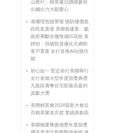
山善行」精英健兒踴躍參與
出錢出力大顯愛心
港樓現危險警號 慎防樓價急
跌民富蒸發 美聯黃建業：籲
政府果斷全撤辣減印花稅 黃
靜怡：持續投資優化天網助
客戶置業 全行首推AI估價功
能
初心如一 堅定前行美聯舉行
全行首個大型年度頒獎典禮
九龍區勇奪住宅部最高盈利
貢獻大獎
美聯精英會2024迎新大會近
百精英聚首共賀 業績再創高
美聯物業獲會德豐年度頒獎
禮高度嘉許新盤戰績彪炳 連