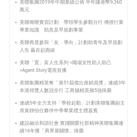
美聯集團2019年中期業績公佈 半年賺港幣9,360
萬元
美聯籌辦實習計劃 帶領學生參觀分行 傳授行業
專業知識 助其及早規劃事業
美聯再度參與「友．導向」計劃助青年及早規劃
人生 贏在起跑線
美聯「置」富人生系列 <職場女性助人助己
>Agent Story電視首播
美聯集團精英奪「第51屆傑出推銷員獎」連續3年
本港得獎人數冠全行 工商舖精英摘5強殊榮
連續5年全力支持「學校起動」計劃美聯集團副主
席黃靜怡任夥伴中學畢業禮主禮嘉賓
建設融洽和諧社會 實踐關愛社群精神美聯集團連
續16年獲「商界展關懷」殊榮