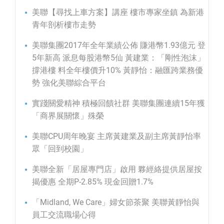
美聯【尋找上車方案】講座 樓市專家坐鎮 為新港
青年剖析樓市走勢
美聯集團2017年全年業績公佈 賺港幣1.93億元 登
5年新高 派息每股港幣5仙 黃建業：「剛性泡沫」
撐港樓 料全年樓價升10% 黃靜怡：融匯跨業務優
勢 強化美聯綜合平台
實踐關愛精神 積極回饋社群 美聯集團連續15年獲
「商界展關懷」殊榮
美聯CPU周年晚宴 主席黃建業及副主席黃靜怡率
眾「回到校園」
美聯全新「居屋專門店」啟用 夥經絡提供居屋按
揭優惠 全期P-2.85% 現金回贈1.7%
「Midland, We Care」婦女節茶聚 美聯黃靜怡與
員工交流職場心得