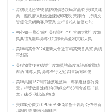
港樓現危險警號 慎防樓價急跌民富蒸發 美聯黃建
業：籲政府果斷全撤辣減印花稅 黃靜怡：持續投
資優化天網助客戶置業 全行首推AI估價功能
初心如一 堅定前行美聯舉行全行首個大型年度頒
獎典禮九龍區勇奪住宅部最高盈利貢獻大獎
美聯精英會2024迎新大會近百精英聚首共賀 業績
再創高
美聯物業獲會德豐年度頒獎禮高度嘉許新盤戰績
彪炳 連奪大獎 勇奪全行之冠 銷售額逾50億
美聯集團157間商舖獲地監局「專業進修嘉許獎
章」得獎數目連續3年冠絕全行63間奪首屆「銀
章」殊榮 佔比高逾9成
美聯凝心聚力 CPU全民BBQ聚會士氣高 公佈最新
福利政策 新增推團建日