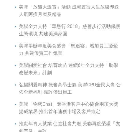
美聯「放盤大激賞」活動 成就置富人生放盤即送
人氣阿搜月曆及精品
美聯全力支持「華懋行 2018」慈善步行活動保護
生態環境 共建美滿家園
美聯舉辦年度美食盛會「蟹逅宴」增加員工凝聚
力 共建優質工作氛圍
美聯關愛社會 培育幼苗 連續6年全力支持「助學
改變未來」計劃
弘揚關愛精神 振奮高昂士氣 美聯CPU全民大會 公
佈全新福利 嘉許傑出員工
美聯「物密Chat」奪香港客戶中心協會兩項大獎
揚威業界 推出首年速獲市場及客戶肯定
推動年青人就業 促進社會共融 美聯再度榮獲「友
商有良」嘉許