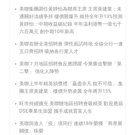
美聯集團調任黃靜怡為聯席主席 主席黃建業：未
通關好淡續爭持 樓價難爆升 維持全年升13%預測
黃靜怡：中期收益破紀錄 半年溢利港幣一億七千
六百萬元 創中期10年新高
美聯首辦全港招聘會 彈性面試時地 全線分行一連
五日齊招聘 吸納各行業人才
美聯７月地區招聘會反應踴躍 今乘勝追擊辦「第
二擊」 強化人陣勢
美聯上半年精英頒獎禮「贏盡非凡 銳不可擋」 集
團主席黃建業：樓價升勢凌厲 全年將升13%
旺市持續擴充 美聯辦地區招聘會吸精英 歡迎應屆
DSE畢業生加盟 攜手成就置富人生
美聯與港人「疫」境同行 連續18年榮獲「商界展
關懷」殊榮