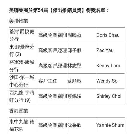
美聯集團於第54屆【傑出推銷員獎】得獎名單：
美聯物業
荃灣-爵悅庭
高級物業顧問
周曉盈
Doris Chau
分行
東-鯉景灣分
高級客戶經理
邱子麒
Zac Yau
行 (2)
將軍澳-康城
高級客戶經理
林志堅
Kenny Lam
分行
沙田-第一城
客戶主任
蘇順敏
Wendy So
中心分行
西九龍-宇晴
高級物業顧問
蔡鍝溱
Shirley Choi
軒分行 (9)
香港置業
東中九龍-德
高級物業顧問
沈采欣
Yannie Shum
福花園