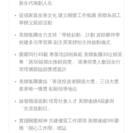
新生代籌劃人生
提倡家庭友善文化 建立關愛工作氛圍 美聯為員工
舉辦父親節活動
美聯集團全力支持「學校起動」計劃 資助夥伴學
校建多元學習廊 副主席黃靜怡主持啟動儀式
榮耀同行45載 專業培訓樹典範 美聯集團30位精英
奪「第50屆傑出推銷員獎」 港澳得獎人數冠全行
管理層親臨頒獎禮嘉許
美聯集團囊括「香港投資者關係大獎」三項大獎
業界唯一獲獎 彰顯領導地位
啟發職場規劃 培育社會人才 美聯連續4屆參與
「生涯規劃日」
實踐關愛精神 共建優質工作環境 美聯連續3年榮
獲「開心工作間」標誌