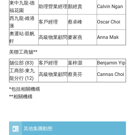
東中九龍-德
助理營業經理
顏經貴
Calvin Ngan
福花園
西九龍-維港
客戶經理
蔡卓峰
Oscar Choi
滙
奧運站-凱帆
高級物業顧問
麥家燕
Anna Mak
軒
美聯工商舖**
舖位部 (83)
客戶經理
葉梓灝
Benjamin Yip
工商部-東九
高級物業顧問
蔡美芬
Cannas Choi
龍分行 (12)
*包括相關機構
**相關機構
其他集團動態