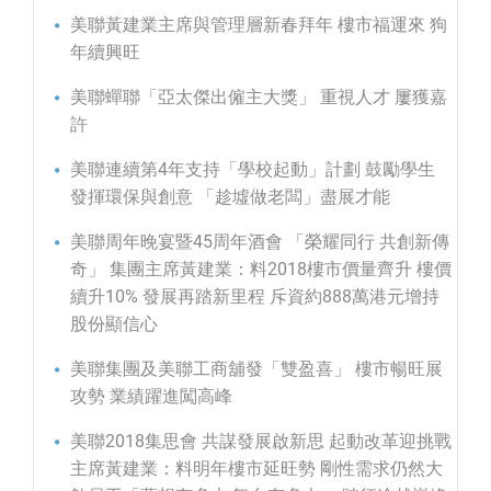
美聯黃建業主席與管理層新春拜年 樓市福運來 狗
年續興旺
美聯蟬聯「亞太傑出僱主大獎」 重視人才 屢獲嘉
許
美聯連續第4年支持「學校起動」計劃 鼓勵學生
發揮環保與創意 「趁墟做老闆」盡展才能
美聯周年晚宴暨45周年酒會 「榮耀同行 共創新傳
奇」 集團主席黃建業：料2018樓市價量齊升 樓價
續升10% 發展再踏新里程 斥資約888萬港元增持
股份顯信心
美聯集團及美聯工商舖發「雙盈喜」 樓市暢旺展
攻勢 業績躍進闖高峰
美聯2018集思會 共謀發展啟新思 起動改革迎挑戰
主席黃建業：料明年樓市延旺勢 剛性需求仍然大