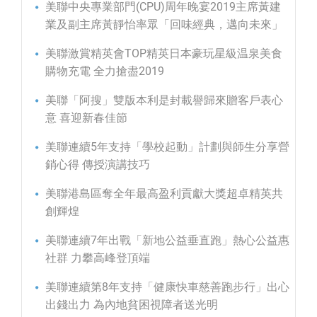
美聯中央專業部門(CPU)周年晚宴2019主席黃建
業及副主席黃靜怡率眾「回味經典，邁向未來」
美聯激賞精英會TOP精英日本豪玩星級温泉美食
購物充電 全力搶盡2019
美聯「阿搜」雙版本利是封載譽歸來贈客戶表心
意 喜迎新春佳節
美聯連續5年支持「學校起動」計劃與師生分享營
銷心得 傳授演講技巧
美聯港島區奪全年最高盈利貢獻大獎超卓精英共
創輝煌
美聯連續7年出戰「新地公益垂直跑」熱心公益惠
社群 力攀高峰登頂端
美聯連續第8年支持「健康快車慈善跑步行」出心
出錢出力 為內地貧困視障者送光明