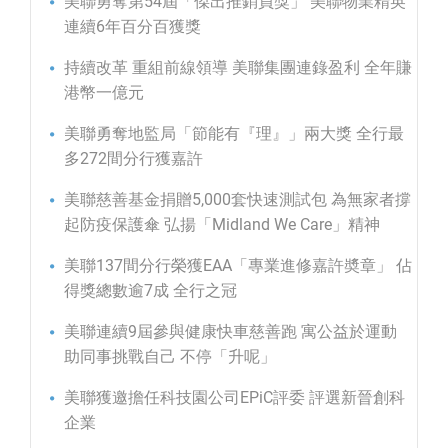
美聯勇奪第54屆「傑出推銷員獎」 美聯物業精英
連續6年百分百獲獎
持續改革 重組前線領導 美聯集團連錄盈利 全年賺
港幣一億元
美聯勇奪地監局「節能有『理』」兩大獎 全行最
多272間分行獲嘉許
美聯慈善基金捐贈5,000套快速測試包 為無家者撐
起防疫保護傘 弘揚「Midland We Care」精神
美聯137間分行榮獲EAA「專業進修嘉許奬章」 佔
得獎總數逾7成 全行之冠
美聯連續9屆參與健康快車慈善跑 寓公益於運動
助同事挑戰自己 不停「升呢」
美聯獲邀擔任科技園公司EPiC評委 評選新晉創科
企業