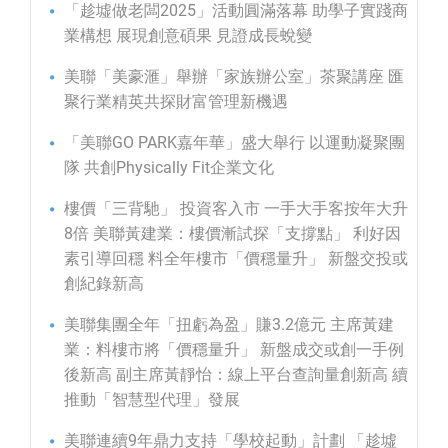
「趁墟做老闆2025」活動圓滿落幕 助學子實踐商
業構想 展現創意碩果 見證成長蛻變
美聯「美豪滙」舉辦「家族辦公室」茶聚講座 匯
聚行業精英共探財富管理新機遇
「美聯GO PARK嘉年華」盛大舉行 以運動凝聚團
隊 共創Physically Fit企業文化
樓價「三背馳」 投資客入市 一手大手客按年大升
8倍 美聯黃建業：樓價漸試探「支撐點」 利好因
素引導回穩 料全年樓市「價穩量升」 新盤交投或
創紀錄新高
美聯集團全年「扭虧為盈」賺3.2億元 主席黃建
業：料樓市將「價穩量升」 新盤成交或創一手例
後新高 副主席黃靜怡：線上平台查詢量創新高 續
推動「智慧型代理」發展
美聯連續9年鼎力支持「學校起動」計劃 「趁墟