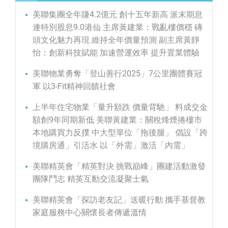
美聯集團全年賺4.2億元 創十五年新高 派末期息
連特別股息9.0港仙 主席黃建業：戰亂樓價穩 磚
頭文化魅力再現 維持全年價量預測 副主席黃靜
怡：創新科技賦能 加速營運效率 提升置業體驗
美聯物業勇奪「登山善行2025」7公里團體賽冠
軍 以3-Fit精神回饋社會
上半年住宅物業「量升額跌 價量背馳」 料成交金
額創9年同期新低 美聯黃建業：關稅烽煙捲樓市
本地購買力反撲 中大型單位「拖後腿」 倡設「跨
境購房通」引活水 以「外需」激活「內需」
美聯精英會「精英對決 挑戰巔峰」團建活動激發
團隊鬥志 精英互動交流凝聚士氣
美聯精英會「探訪老友記」送暖行動 攜手基督教
家庭服務中心關懷長者傳遞溫情