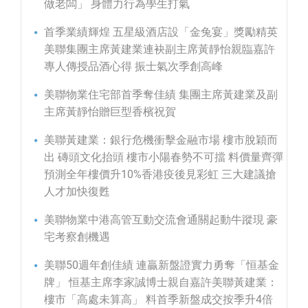
做老闆」 身體力行為學生打氣
首季業績輝煌 五星級酒店設「金兔宴」獎勵精英
美聯集團主席黃建業連袂副主席黃靜怡親臨嘉許
專人傳授品酒心得 振士氣次季創高峰
美聯物業住宅部首季奪佳績 集團主席黃建業及副
主席黃靜怡贈巨型香檳祝賀
美聯黃建業：銀行危機衝擊金融市場 樓市脫穎而
出 磚頭文化抬頭 樓市小陽春勢不可擋 料價量齊彈
預測全年樓價升10%香港疫後見彩虹 三大建議搶
人才加快復甦
美聯物業中港高管互動交流會通關起動牛蹤現 豪
宅考察創機遇
美聯50週年創佳績 連贏新盤證實力勇奪「恒基金
牌」 恒基主席李家誠博士親自嘉許美聯黃建業：
樓市「高處未算高」 料首季新盤成交按季升4倍