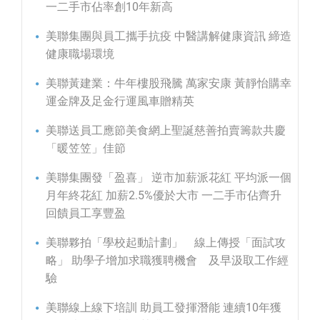
一二手市佔率創10年新高
美聯集團與員工攜手抗疫 中醫講解健康資訊 締造
健康職場環境
美聯黃建業：牛年樓股飛騰 萬家安康 黃靜怡購幸
運金牌及足金行運風車贈精英
美聯送員工應節美食網上聖誕慈善拍賣籌款共慶
「暖笠笠」佳節
美聯集團發「盈喜」 逆市加薪派花紅 平均派一個
月年終花紅 加薪2.5%優於大市 一二手市佔齊升
回饋員工享豐盈
美聯夥拍「學校起動計劃」 線上傳授「面試攻
略」 助學子增加求職獲聘機會 及早汲取工作經
驗
美聯線上線下培訓 助員工發揮潛能 連續10年獲