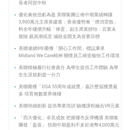
長者同賀中秋
優化奏效扭虧為盈 美聯集團公佈中期業績轉賺
3,900萬元主席黃建業：香港優勢漸「煙消雲散」
料全年樓價升幅「捧蛋」副主席黃靜怡：百業未
脫險 裁員潮或至 減租金開支為首要目標
美聯連續8年榮獲「開心工作間」標誌秉承
Midland We Care精神 關懷員工締造愉快工作環境
美聯積極履行社會責任 為學生提供工作體驗 為學
生生涯規劃盡一分力
美聯榮獲「DSA 55周年成就獎」嘉許歷屆獲獎最
多 培育無數業界棟樑
美聯持續創新 提供專業培訓 驗樓課程融合VR元素
「四大優化」卓見成效 把握樓市反彈機遇 美聯集
團發「盈喜」 預期中期盈利不多於港幣4,000萬元