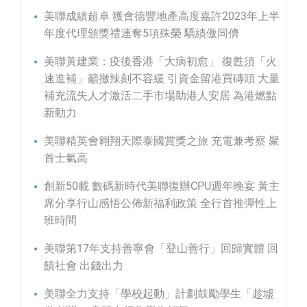
美聯成績超卓 獲會德豐地產高度嘉許2023年上半
年度代理頒獎禮連奪5項殊榮 驕績傲同儕
美聯黃建業：疫後香港「大病初愈」 復甦須「火
速進補」籲撤辣刻不容緩 引資金留港買磚頭 大量
補充流失人才激活二手市場助港人安居 為港燃點
新動力
美聯精英會翱翔天際泰國賞獎之旅 充電兼考察 聚
首士氣高
創新50載 數碼新時代美聯復辦CPU週年晚宴 黃主
席分享行山感悟公佈新福利政策 全行首推彈性上
班時間
美聯第17年支持善寧會「登山善行」回歸實體 回
饋社會 出錢出力
美聯全力支持「學校起動」計劃鼓勵學生「趁墟