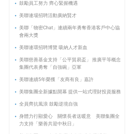
鼓勵員工努力 齊心緊握機遇
美聯連場招聘活動廣納賢才
美聯「物密Chat」連續兩年勇奪香港客戶中心協
會兩大獎
美聯連環招聘博覽 吸納人才新血
美聯慈善基金支持「公平貿易盃」 推廣平等概念
集團代表勇奪「自強碗」亞軍
美聯連續5年榮獲「友商有良」嘉許
美聯集團全新據點開幕 提供一站式理財投資服務
全員齊抗風浪 鼓勵逆境自強
身體力行顯愛心 關懷長者送暖意 美聯集團全
力支持「樂善共迎中秋日」