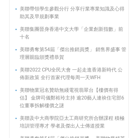
美聯帶領學生參觀分行 分享行業專業知識及心得
助其及早規劃事業
美聯集團晉身香港中文大學「企業創新指數」前
十名
美聯勇奪第54屆「傑出推銷員獎」 銷售界盛事 管
理層親臨頒獎禮恭賀
美聯2022 CPU全民大會 一起走進香港新時代 公
佈新政策 全行首家代理每周一天WFH
美聯物業冠名贊助無綫電視翡翠台【樓價有得
估】 金牌司儀鄭裕玲主持 逾20藝人連袂住宅部6
位董事拆解樓價之謎
美聯及中大商學院亞太工商研究所合辦課程 積極
培訓管理專才 學者及傑出人士傳道授業