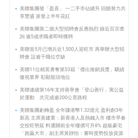
美聯集團發「盈喜」 一二手市佔續升 回饋努力共
享豐盛 派發上半年花紅
美聯集團第二個大型招聘會反應熱烈 錄近百宗查
詢 逾5成求職者即時獲聘
美聯首5月已增兵近1,500人迎旺市 再舉辦大型招
聘會 設逾千職位空缺
美聯11位精英勇奪第53屆「傑出推銷員獎」驕績
傲視業界 彰顯龍頭地位
美聯連續第16年支持善寧會「登山善行」寓公益
於運動 共完成逾200公里路程
美聯集團虧轉盈 全年賺港幣1.32億元 盈利創3年
新高 主席黃建業：新香港人及熱錢入市 樓市早春
交投旺勢延 料通關前全年樓價可升8% 超級豪宅
「跑贏大市」副主席黃靜怡：審時度勢投放資源