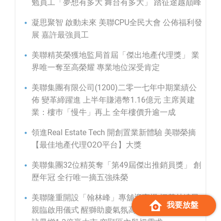
勉員工「夢想有多大 舞台有多大」 踏征途越巔峰
凝思聚智 啟動未來 美聯CPU全民大會 公佈福利發
展 嘉許最強員工
美聯精英榮獲地監局首屆「傑出地產代理獎」 業
界唯一奪至高榮耀 專業地位深受肯定
美聯集團有限公司(1200)二零一七年中期業績公
佈 變革締躍進 上半年賺港幣1.16億元 主席黃建
業：樓巿「慢牛」再上 全年樓價升逾一成
領進Real Estate Tech 開創置業新體驗 美聯榮摘
【最佳地產代理O2O平台】大獎
美聯集團32位精英奪「第49屆傑出推銷員獎」 創
歷年冠 全行唯一摘五強殊榮
美聯隆重開設「翰林峰」專舖迎商機 恒基林達民
我要放盤
親臨啟用儀式 醒獅助慶氣氛高漲 港島中西區二手