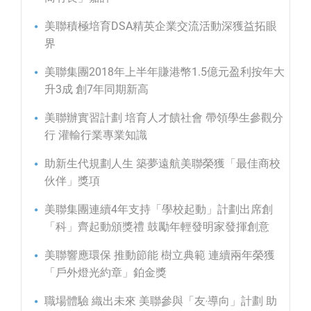
美聯積極培育DSA精英企業交流活動深獲益拓眼
界
美聯集團2018年上半年賺港幣1.5億元盈利按年大
升3成 創7年同期新高
美聯辦實習計劃 培育人才饋社會 帶領學生參觀分
行 灌輸行業專業知識
助新生代規劃人生 築夢遠航美聯榮獲「最佳商校
伙伴」獎項
美聯集團連續4年支持「學校起動」計劃出席創
「科」齊起動頒獎禮 鼓勵年輕發明家發揮創意
美聯響應環保 推動節能 樹立典範 連續兩年榮獲
「戶外燈光約章」鉑金獎
職場體驗 織出未來 美聯參與「友‧導向」計劃 助