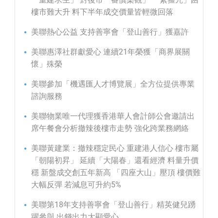
樓市難大升 料下半年成交價量皆輕微回落
美聯熱心公益 支持善寧會「登山善行」獲嘉許
美聯惠澤社群獻愛心 連續21年榮獲「商界展關
懷」殊榮
美聯參加「機遇匯人才博覽展」全方位提供專業
諮詢服務
美聯物業唯一代理獲香港華人會計師公會邀請出
席午餐會分析撤辣後樓市走勢 強化跨業務網絡
美聯黃建業：撤辣穩定民心 重建港人信心 樓市屬
「朝陽初昇」 延續「大陽春」還看經濟 料量升價
穩 新盤成交創五年新高 「四座大山」壓頂 樓價難
大幅反彈 若減息可升約5%
美聯第18年支持善寧會「登山善行」精英健兒踴
躍參與 出錢出力大顯愛心