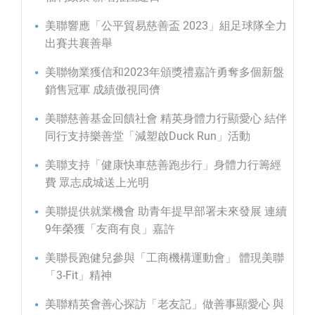
美聯響應「公平貿易慈善盃 2023」組足球隊全力
出賽共襄善舉
美聯物業獲信和2023年頒獎禮嘉許勇奪多個新盤
銷售冠軍 成績傲視同儕
美聯慈善基金回饋社會 精英身體力行顯愛心 結伴
同行支持樂善堂「減塑啟Duck Run」活動
美聯支持「健康快車慈善跑步行」身體力行籌經
費 眾志成城送上光明
美聯提供就業機會 助青年提早部署未來發展 連續
9年榮獲「友商有良」嘉許
美聯長跑健兒參與「工商機構運動會」 體現美聯
「3-Fit」精神
美聯精英會善心探訪「老友記」做善事顯愛心 與