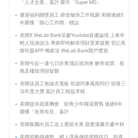
「人才企業」嘉許 榮升「Super MD」
優渥福利關懷員工 締造愉快工作氛圍 美聯連續5
年榮獲「開心工作間」標誌
美聯X WeLab Bank呈獻Youtube直播論壇 上車年
輕人現身說法 專家即時解答理財置業疑難 登記美
聯筍盤APP 獨家送 WeLab Bank開戶獎賞
美聯今起一連七日於東涌設咨詢會 解答就業、租
務及樓按理財疑難
美聯送員工無線充電板 答謝同事風雨同行 頒發三
項年度大獎 嘉許員工精益求精
美聯提供就業機會 助青少年職場實戰 連續6年
榮獲「友商有良」嘉許
美聯集團向員工送上應節水果 甜蜜溫馨共慶中秋
美聯迎數碼趨勢 網上講座傳授求職技巧 助青