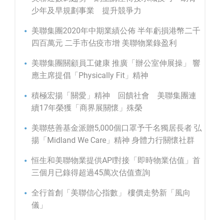
少年及早規劃事業 提升競爭力
美聯集團2020年中期業績公佈 半年虧損港幣二千
四百萬元 二手市佔疫市增 美聯物業錄盈利
美聯集團關顧員工健康 推廣「辦公室伸展操」 響
應主席提倡「Physically Fit」精神
積極宏揚「關愛」精神 回饋社會 美聯集團連
續17年榮獲「商界展關懷」殊榮
美聯慈善基金派贈5,000個口罩予千名獨居長者 弘
揚「Midland We Care」精神 身體力行關懷社群
恒生和美聯物業提供API對接「即時物業估值」首
三個月已錄得超過45萬次估值查詢
全行首創「美聯信心指數」 樓價走勢新「風向
儀」