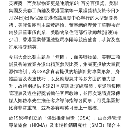
英獲獎，而美聯物業更是連續第6年百分百獲獎。美聯
集團及美聯工商舖及香港置業等一眾獲獎精英於今日(8
月24日)出席假座香港會議展覽中心舉行的大型頒獎典
禮，美聯集團副主席黃靜怡、董事總經理黃子華聯袂營
銷發展董事伍創業、美聯物業住宅部行政總裁(港澳)布
少明、香港置業營運總監馬泰陽等親臨盛會，恭賀及嘉
許眾得獎精英。
今屆大會比賽主題為「無懼」，而美聯物業、美聯工商
舖及香港置業亦派出精英參與比賽，集團更投放大量資
源作培訓，為DSA參賽者提供的培訓針對專業形象、身
體語言及表達技巧，以及應變急才等多方面的能力提
升，故特別提供多達21堂培訓及演練環節，更邀請集團
管理層及過往得獎者擔任客席教練，並再次邀請資深傳
媒人鄭啟泰先生擔任客席導師指導各同事，可見集團對
比賽非常重視，並為參賽精英可更上一層樓。
於1968年創立的「傑出推銷員獎（DSA）」由香港管理
專業協會（HKMA）及市場推銷研究社（SMEI）聯合主