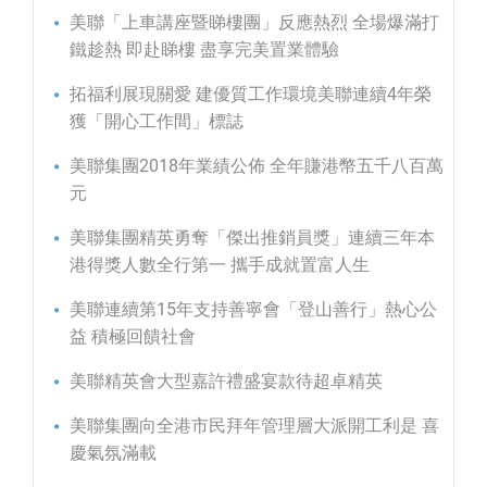
美聯「上車講座暨睇樓團」反應熱烈 全場爆滿打
鐵趁熱 即赴睇樓 盡享完美置業體驗
拓福利展現關愛 建優質工作環境美聯連續4年榮
獲「開心工作間」標誌
美聯集團2018年業績公佈 全年賺港幣五千八百萬
元
美聯集團精英勇奪「傑出推銷員獎」連續三年本
港得獎人數全行第一 攜手成就置富人生
美聯連續第15年支持善寧會「登山善行」熱心公
益 積極回饋社會
美聯精英會大型嘉許禮盛宴款待超卓精英
美聯集團向全港市民拜年管理層大派開工利是 喜
慶氣氛滿載