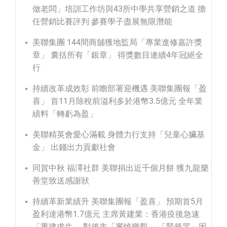
做老闆」培訓工作坊與43所中學共享營銷之道 擔
任營銷比賽評判 參賽學子盡展無限潛能
美聯集團 144間商舖獲地監局「專業進修嘉許獎
章」 囊括所有「銀章」 得獎數目連續4年冠絕全
行
持續改革成效彰 前瞻部署迎機遇 美聯集團報「盈
喜」 首11月除稅前溢利多於港幣3.5億元 全年業
績料「轉虧為盈」
美聯精英會愛心滿載 身體力行支持「兒童心臟基
金」 出錢出力貢獻社會
同賀中秋 福澤社群 美聯捐出近千個月餅 獲九龍樂
善堂致送感謝狀
持續革新業績升 美聯集團報「盈喜」 預期首5月
盈利達港幣1.7億元 主席黃建業：香港疫後急速
「重建求生」 對後市「審慎樂觀」 「緊箍咒」困