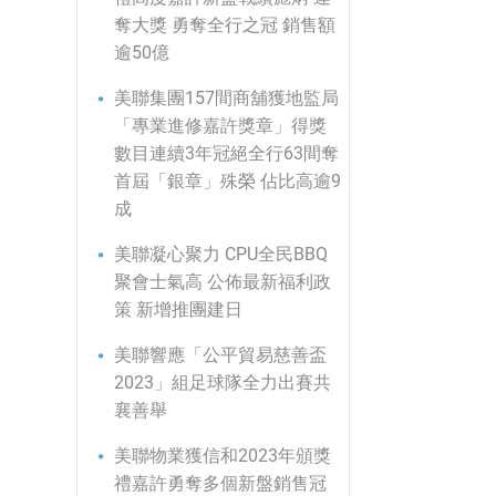
奪大獎 勇奪全行之冠 銷售額
逾50億
美聯集團157間商舖獲地監局
「專業進修嘉許獎章」得獎
數目連續3年冠絕全行63間奪
首屆「銀章」殊榮 佔比高逾9
成
美聯凝心聚力 CPU全民BBQ
聚會士氣高 公佈最新福利政
策 新增推團建日
美聯響應「公平貿易慈善盃
2023」組足球隊全力出賽共
襄善舉
美聯物業獲信和2023年頒獎
禮嘉許勇奪多個新盤銷售冠