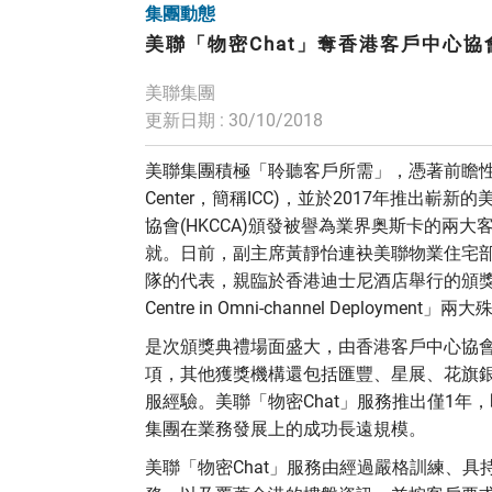
集團動態
美聯「物密Chat」奪香港客戶中心
美聯集團
更新日期 : 30/10/2018
美聯集團積極「聆聽客戶所需」，憑著前瞻性的眼光，
Center，簡稱ICC)，並於2017年推出
協會(HKCCA)頒發被譽為業界奥斯卡的兩
就。日前，副主席黃靜怡連袂美聯物業住宅部
隊的代表，親臨於香港迪士尼酒店舉行的頒獎典禮，接受「Be
Centre in Omni-channel Deploym
是次頒獎典禮場面盛大，由香港客戶中心協
項，其他獲獎機構還包括匯豐、星展、花旗
服經驗。美聯「物密Chat」服務推出僅1
集團在業務發展上的成功長遠規模。
美聯「物密Chat」服務由經過嚴格訓練、