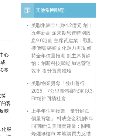
其他集團動態
美聯集團全年賺4.2億元 創十
五年新高 派末期息連特別股
息9.0港仙 主席黃建業：戰亂
樓價穩 磚頭文化魅力再現 維
戶中心
持全年價量預測 副主席黃靜
色成
怡：創新科技賦能 加速營運
C團
效率 提升置業體驗
美聯物業勇奪「登山善行
2025」7公里團體賽冠軍 以3-
取獎
Fit精神回饋社會
富的客
上半年住宅物業「量升額跌
反映
價量背馳」 料成交金額創9年
同期新低 美聯黃建業：關稅
人化服
烽煙捲樓市 本地購買力反撲