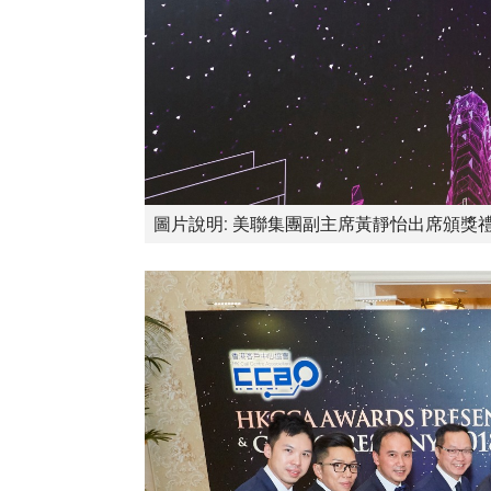
圖片說明: 美聯集團副主席黃靜怡出席頒獎禮