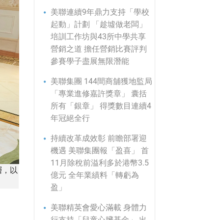
美聯連續9年鼎力支持「學校
起動」計劃 「趁墟做老闆」
培訓工作坊與43所中學共享
營銷之道 擔任營銷比賽評判
參賽學子盡展無限潛能
美聯集團 144間商舖獲地監局
「專業進修嘉許獎章」 囊括
所有「銀章」 得獎數目連續4
年冠絕全行
持續改革成效彰 前瞻部署迎
機遇 美聯集團報「盈喜」 首
11月除稅前溢利多於港幣3.5
層，以
億元 全年業績料「轉虧為
盈」
美聯精英會愛心滿載 身體力
行支持「兒童心臟基金」 出