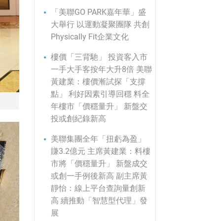
「美聯GO PARK嘉年華」盛
大舉行 以運動凝聚團隊 共創
Physically Fit企業文化
樓價「三背馳」 投資客入市
一手大手客按年大升8倍 美聯
黃建業：樓價漸試探「支撐
點」 利好因素引導回穩 料全
年樓市「價穩量升」 新盤交
投或創紀錄新高
美聯集團全年「扭虧為盈」
賺3.2億元 主席黃建業：料樓
市將「價穩量升」 新盤成交
或創一手例後新高 副主席黃
靜怡：線上平台查詢量創新
高 續推動「智慧型代理」發
展