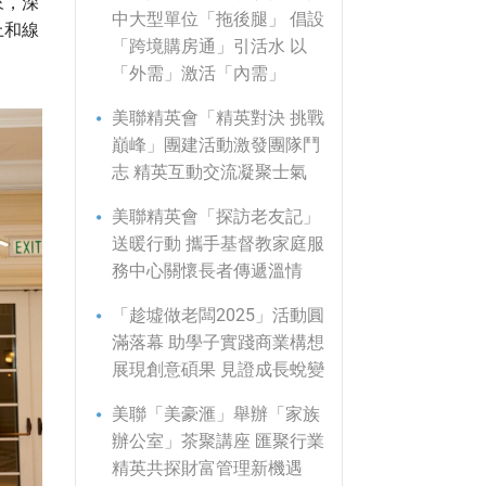
來，深
中大型單位「拖後腿」 倡設
上和線
「跨境購房通」引活水 以
「外需」激活「內需」
美聯精英會「精英對決 挑戰
巔峰」團建活動激發團隊鬥
志 精英互動交流凝聚士氣
美聯精英會「探訪老友記」
送暖行動 攜手基督教家庭服
務中心關懷長者傳遞溫情
「趁墟做老闆2025」活動圓
滿落幕 助學子實踐商業構想
展現創意碩果 見證成長蛻變
美聯「美豪滙」舉辦「家族
辦公室」茶聚講座 匯聚行業
精英共探財富管理新機遇