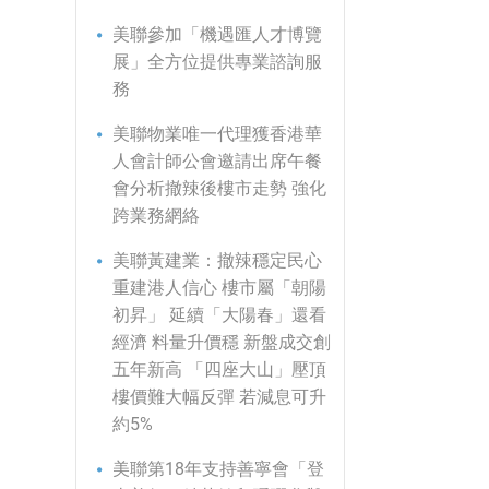
美聯參加「機遇匯人才博覽
展」全方位提供專業諮詢服
務
美聯物業唯一代理獲香港華
人會計師公會邀請出席午餐
會分析撤辣後樓市走勢 強化
跨業務網絡
美聯黃建業：撤辣穩定民心
重建港人信心 樓市屬「朝陽
初昇」 延續「大陽春」還看
經濟 料量升價穩 新盤成交創
五年新高 「四座大山」壓頂
樓價難大幅反彈 若減息可升
約5%
美聯第18年支持善寧會「登