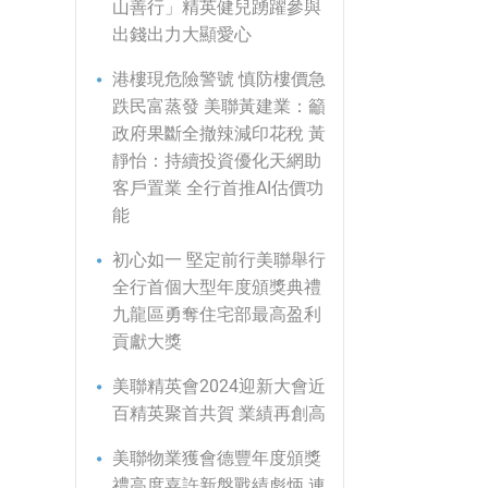
山善行」精英健兒踴躍參與
出錢出力大顯愛心
港樓現危險警號 慎防樓價急
跌民富蒸發 美聯黃建業：籲
政府果斷全撤辣減印花稅 黃
靜怡：持續投資優化天網助
客戶置業 全行首推AI估價功
能
初心如一 堅定前行美聯舉行
全行首個大型年度頒獎典禮
九龍區勇奪住宅部最高盈利
貢獻大獎
美聯精英會2024迎新大會近
百精英聚首共賀 業績再創高
美聯物業獲會德豐年度頒獎
禮高度嘉許新盤戰績彪炳 連