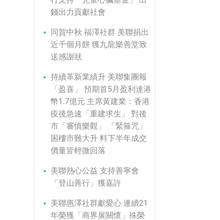
錢出力貢獻社會
同賀中秋 福澤社群 美聯捐出
近千個月餅 獲九龍樂善堂致
送感謝狀
持續革新業績升 美聯集團報
「盈喜」 預期首5月盈利達港
幣1.7億元 主席黃建業：香港
疫後急速「重建求生」 對後
市「審慎樂觀」 「緊箍咒」
困樓市難大升 料下半年成交
價量皆輕微回落
美聯熱心公益 支持善寧會
「登山善行」獲嘉許
美聯惠澤社群獻愛心 連續21
年榮獲「商界展關懷」殊榮