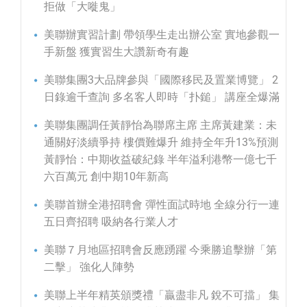
拒做「大嘥鬼」
美聯辦實習計劃 帶領學生走出辦公室 實地參觀一
手新盤 獲實習生大讚新奇有趣
美聯集團3大品牌參與「國際移民及置業博覽」 2
日錄逾千查詢 多名客人即時「扑鎚」 講座全爆滿
美聯集團調任黃靜怡為聯席主席 主席黃建業：未
通關好淡續爭持 樓價難爆升 維持全年升13%預測
黃靜怡：中期收益破紀錄 半年溢利港幣一億七千
六百萬元 創中期10年新高
美聯首辦全港招聘會 彈性面試時地 全線分行一連
五日齊招聘 吸納各行業人才
美聯７月地區招聘會反應踴躍 今乘勝追擊辦「第
二擊」 強化人陣勢
美聯上半年精英頒獎禮「贏盡非凡 銳不可擋」 集