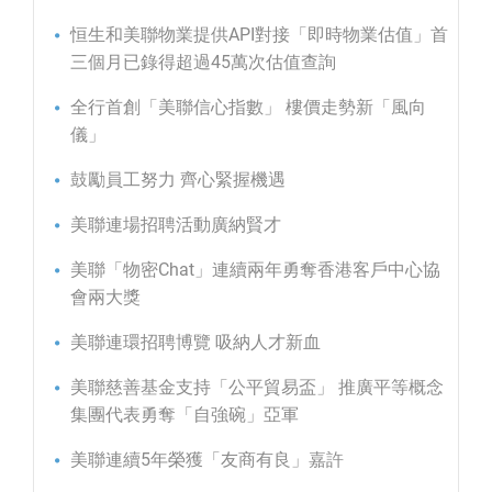
恒生和美聯物業提供API對接「即時物業估值」首
三個月已錄得超過45萬次估值查詢
全行首創「美聯信心指數」 樓價走勢新「風向
儀」
鼓勵員工努力 齊心緊握機遇
美聯連場招聘活動廣納賢才
美聯「物密Chat」連續兩年勇奪香港客戶中心協
會兩大獎
美聯連環招聘博覽 吸納人才新血
美聯慈善基金支持「公平貿易盃」 推廣平等概念
集團代表勇奪「自強碗」亞軍
美聯連續5年榮獲「友商有良」嘉許