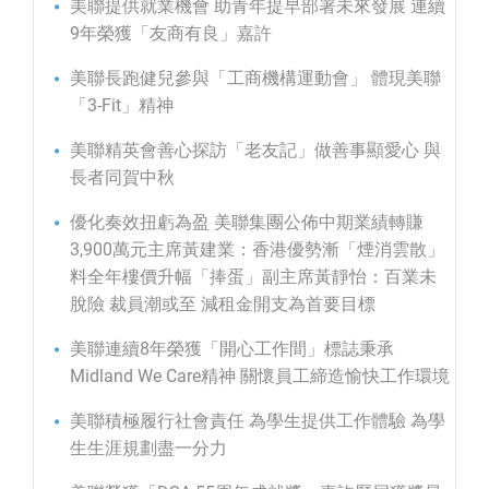
美聯提供就業機會 助青年提早部署未來發展 連續
9年榮獲「友商有良」嘉許
美聯長跑健兒參與「工商機構運動會」 體現美聯
「3-Fit」精神
美聯精英會善心探訪「老友記」做善事顯愛心 與
長者同賀中秋
優化奏效扭虧為盈 美聯集團公佈中期業績轉賺
3,900萬元主席黃建業：香港優勢漸「煙消雲散」
料全年樓價升幅「捧蛋」副主席黃靜怡：百業未
脫險 裁員潮或至 減租金開支為首要目標
美聯連續8年榮獲「開心工作間」標誌秉承
Midland We Care精神 關懷員工締造愉快工作環境
美聯積極履行社會責任 為學生提供工作體驗 為學
生生涯規劃盡一分力