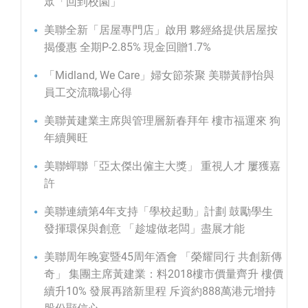
眾「回到校園」
美聯全新「居屋專門店」啟用 夥經絡提供居屋按
揭優惠 全期P-2.85% 現金回贈1.7%
「Midland, We Care」婦女節茶聚 美聯黃靜怡與
員工交流職場心得
美聯黃建業主席與管理層新春拜年 樓市福運來 狗
年續興旺
美聯蟬聯「亞太傑出僱主大獎」 重視人才 屢獲嘉
許
美聯連續第4年支持「學校起動」計劃 鼓勵學生
發揮環保與創意 「趁墟做老闆」盡展才能
美聯周年晚宴暨45周年酒會 「榮耀同行 共創新傳
奇」 集團主席黃建業：料2018樓市價量齊升 樓價
續升10% 發展再踏新里程 斥資約888萬港元增持