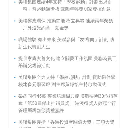
美聯集團連續4年支持「學校起動」計劃出席創
「科」齊起動頒獎禮 鼓勵年輕發明家發揮創意
美聯響應環保 推動節能 樹立典範 連續兩年榮獲
「戶外燈光約章」鉑金獎
職場體驗 織出未來 美聯參與「友‧導向」計劃 助
新生代籌劃人生
提倡家庭友善文化 建立關愛工作氛圍 美聯為員工
舉辦父親節活動
美聯集團全力支持「學校起動」計劃 資助夥伴學
校建多元學習廊 副主席黃靜怡主持啟動儀式
榮耀同行45載 專業培訓樹典範 美聯集團30位精英
奪「第50屆傑出推銷員獎」 港澳得獎人數冠全行
管理層親臨頒獎禮嘉許
美聯集團囊括「香港投資者關係大獎」三項大獎