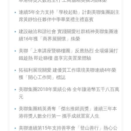
本港得獎人數冠全行 工商舖精英摘5強殊榮
連續5年全力支持「學校起動」計劃美聯集團副主
席黃靜怡任夥伴中學畢業禮主禮嘉賓
建設融洽和諧社會 實踐關愛社群精神美聯集團連
續16年獲「商界展關懷」殊榮
美聯「上車講座暨睇樓團」反應熱烈 全場爆滿打
鐵趁熱 即赴睇樓 盡享完美置業體驗
拓福利展現關愛 建優質工作環境美聯連續4年榮
獲「開心工作間」標誌
美聯集團2018年業績公佈 全年賺港幣五千八百萬
元
美聯集團精英勇奪「傑出推銷員獎」連續三年本
港得獎人數全行第一 攜手成就置富人生
美聯連續第15年支持善寧會「登山善行」熱心公