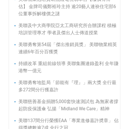
估】 金牌司儀鄭裕玲主持 逾20藝人連袂住宅部6
位董事拆解樓價之謎
美聯及中大商學院亞太工商研究所合辦課程 積極
培訓管理專才 學者及傑出人士傳道授業
美聯勇奪第54屆「傑出推銷員獎」 美聯物業精英
連續6年百分百獲獎
持續改革 重組前線領導 美聯集團連錄盈利 全年賺
港幣一億元
美聯勇奪地監局「節能有『理』」兩大獎 全行最
多272間分行獲嘉許
美聯慈善基金捐贈5,000套快速測試包 為無家者撐
起防疫保護傘 弘揚「Midland We Care」精神
美聯137間分行榮獲EAA「專業進修嘉許奬章」 佔
得獎總數逾7成 全行之冠