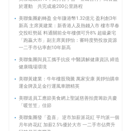
於運動 共完成逾200公里路程
美聯集團虧轉盈 全年賺港幣1.32億元 盈利創3年
新高 主席黃建業：新香港人及熱錢入市 樓市早春
交投旺勢延 料通關前全年樓價可升8% 超級豪宅
「跑贏大市」副主席黃靜怡：審時度勢投放資源
一二手市佔率創10年新高
美聯集團與員工攜手抗疫 中醫講解健康資訊 締造
健康職場環境
美聯黃建業：牛年樓股飛騰 萬家安康 黃靜怡購幸
運金牌及足金行運風車贈精英
美聯送員工應節美食網上聖誕慈善拍賣籌款共慶
「暖笠笠」佳節
美聯集團發「盈喜」 逆市加薪派花紅 平均派一個
月年終花紅 加薪2.5%優於大市 一二手市佔齊升