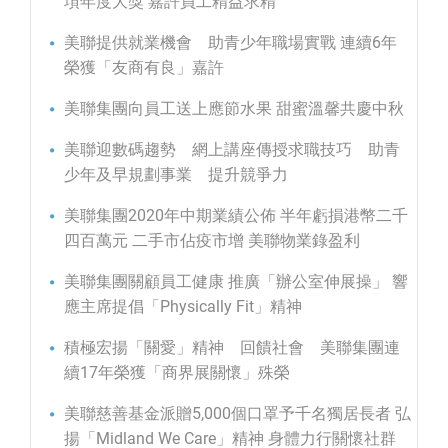
項年度大獎 嘉許員工精益求精
美聯提供就業機會 助青少年職場實戰 連續6年
榮獲「友商有良」嘉許
美聯集團向員工送上應節水果 甜蜜溫馨共慶中秋
美聯迎數碼趨勢 網上講座傳授求職技巧 助青
少年及早規劃事業 提升競爭力
美聯集團2020年中期業績公佈 半年虧損港幣二千
四百萬元 二手市佔疫市增 美聯物業錄盈利
美聯集團關顧員工健康 推廣「辦公室伸展操」 響
應主席提倡「Physically Fit」精神
積極宏揚「關愛」精神 回饋社會 美聯集團連
續17年榮獲「商界展關懷」殊榮
美聯慈善基金派贈5,000個口罩予千名獨居長者 弘
揚「Midland We Care」精神 身體力行關懷社群