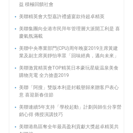
益 積極回饋社會
美聯精英會大型嘉許禮盛宴款待超卓精英
美聯集團向全港市民拜年管理層大派開工利是 喜
慶氣氛滿載
美聯中央專業部門(CPU)周年晚宴2019主席黃建
業及副主席黃靜怡率眾「回味經典，邁向未來」
美聯激賞精英會TOP精英日本豪玩星級温泉美食
購物充電 全力搶盡2019
美聯「阿搜」雙版本利是封載譽歸來贈客戶表心
意 喜迎新春佳節
美聯連續5年支持「學校起動」計劃與師生分享營
銷心得 傳授演講技巧
美聯港島區奪全年最高盈利貢獻大獎超卓精英共