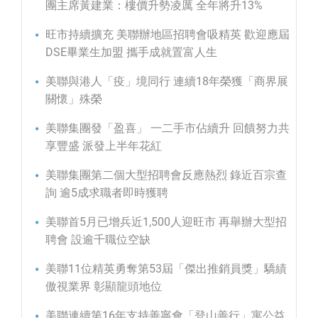
團主席黃建業：樓價升勢凌厲 全年將升13%
旺市持續擴充 美聯辦地區招聘會吸精英 歡迎應屆
DSE畢業生加盟 攜手成就置富人生
美聯與港人「疫」境同行 連續18年榮獲「商界展
關懷」殊榮
美聯集團發「盈喜」 一二手市佔續升 回饋努力共
享豐盛 派發上半年花紅
美聯集團第二個大型招聘會反應熱烈 錄近百宗查
詢 逾5成求職者即時獲聘
美聯首5月已增兵近1,500人迎旺市 再舉辦大型招
聘會 設逾千職位空缺
美聯11位精英勇奪第53屆「傑出推銷員獎」驕績
傲視業界 彰顯龍頭地位
美聯連續第16年支持善寧會「登山善行」寓公益