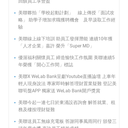
回饋員工享豐盈
美聯夥拍「學校起動計劃」 線上傳授「面試攻
略」 助學子增加求職獲聘機會 及早汲取工作經
驗
美聯線上線下培訓 助員工發揮潛能 連續10年獲
「人才企業」嘉許 榮升「Super MD」
優渥福利關懷員工 締造愉快工作氛圍 美聯連續5
年榮獲「開心工作間」標誌
美聯X WeLab Bank呈獻Youtube直播論壇 上車年
輕人現身說法 專家即時解答理財置業疑難 登記美
聯筍盤APP 獨家送 WeLab Bank開戶獎賞
美聯今起一連七日於東涌設咨詢會 解答就業、租
務及樓按理財疑難
美聯送員工無線充電板 答謝同事風雨同行 頒發三