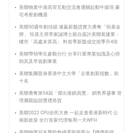
美聯物業中港高管互動交流會通關起動牛蹤現 豪
宅考察創機遇
美聯50週年創佳績 連贏新盤證實力勇奪「恒基金
牌」 恒基主席李家誠博士親自嘉許美聯黃建業：
樓市「高處未算高」 料首季新盤成交按季升4倍
美聯帶領學生參觀分行 分享行業專業知識及心得
助其及早規劃事業
美聯集團晉身香港中文大學「企業創新指數」前
十名
美聯勇奪第54屆「傑出推銷員獎」 銷售界盛事 管
理層親臨頒獎禮恭賀
美聯2022 CPU全民大會 一起走進香港新時代 公
佈新政策 全行首家代理每周一天WFH
美聯物業冠名贊助無綫電視翡翠台【樓價有得