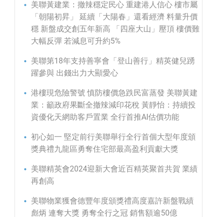
美聯黃建業：撤辣穩定民心 重建港人信心 樓市屬
「朝陽初昇」 延續「大陽春」還看經濟 料量升價
穩 新盤成交創五年新高 「四座大山」壓頂 樓價難
大幅反彈 若減息可升約5%
美聯第18年支持善寧會「登山善行」精英健兒踴
躍參與 出錢出力大顯愛心
港樓現危險警號 慎防樓價急跌民富蒸發 美聯黃建
業：籲政府果斷全撤辣減印花稅 黃靜怡：持續投
資優化天網助客戶置業 全行首推AI估價功能
初心如一 堅定前行美聯舉行全行首個大型年度頒
獎典禮九龍區勇奪住宅部最高盈利貢獻大獎
美聯精英會2024迎新大會近百精英聚首共賀 業績
再創高
美聯物業獲會德豐年度頒獎禮高度嘉許新盤戰績
彪炳 連奪大獎 勇奪全行之冠 銷售額逾50億