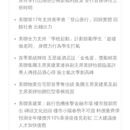
席分享行山感悟公佈新福利政策 全行首推彈性上
班時間
美聯第17年支持善寧會「登山善行」回歸實體 回
饋社會 出錢出力
美聯全力支持「學校起動」計劃鼓勵學生「趁墟
做老闆」 身體力行為學生打氣
首季業績輝煌 五星級酒店設「金兔宴」獎勵精英
美聯集團主席黃建業連袂副主席黃靜怡親臨嘉許
專人傳授品酒心得 振士氣次季創高峰
美聯物業住宅部首季奪佳績 集團主席黃建業及副
主席黃靜怡贈巨型香檳祝賀
美聯黃建業：銀行危機衝擊金融市場 樓市脫穎而
出 磚頭文化抬頭 樓市小陽春勢不可擋 料價量齊彈
預測全年樓價升10%香港疫後見彩虹 三大建議搶
人才加快復甦