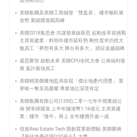
股份顯信心
美聯集團及美聯工商舖發「雙盈喜」 樓市暢旺展
攻勢 業績躍進闖高峰
美聯2018集思會 共謀發展啟新思 起動改革迎挑戰
主席黃建業：料明年樓市延旺勢 剛性需求仍然大
勉員工「夢想有多大 舞台有多大」 踏征途越巔峰
凝思聚智 啟動未來 美聯CPU全民大會 公佈福利發
展 嘉許最強員工
美聯精英榮獲地監局首屆「傑出地產代理獎」 業
界唯一奪至高榮耀 專業地位深受肯定
美聯集團有限公司(1200)二零一七年中期業績公
佈 變革締躍進 上半年賺港幣1.16億元 主席黃建
業：樓巿「慢牛」再上 全年樓價升逾一成
領進Real Estate Tech 開創置業新體驗 美聯榮摘
【最佳地產代理O2O平台】大獎