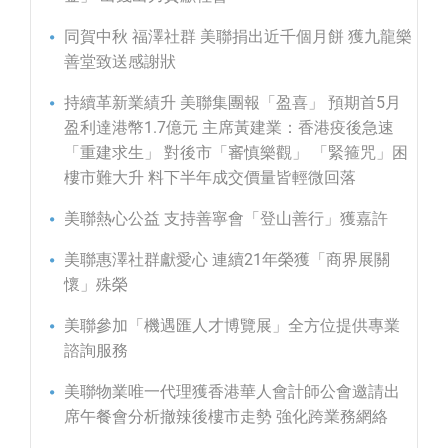
同賀中秋 福澤社群 美聯捐出近千個月餅 獲九龍樂
善堂致送感謝狀
持續革新業績升 美聯集團報「盈喜」 預期首5月
盈利達港幣1.7億元 主席黃建業：香港疫後急速
「重建求生」 對後市「審慎樂觀」 「緊箍咒」困
樓市難大升 料下半年成交價量皆輕微回落
美聯熱心公益 支持善寧會「登山善行」獲嘉許
美聯惠澤社群獻愛心 連續21年榮獲「商界展關
懷」殊榮
美聯參加「機遇匯人才博覽展」全方位提供專業
諮詢服務
美聯物業唯一代理獲香港華人會計師公會邀請出
席午餐會分析撤辣後樓市走勢 強化跨業務網絡