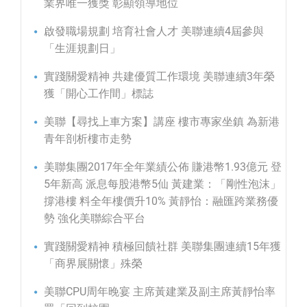
業界唯一獲獎 彰顯領導地位
啟發職場規劃 培育社會人才 美聯連續4屆參與
「生涯規劃日」
實踐關愛精神 共建優質工作環境 美聯連續3年榮
獲「開心工作間」標誌
美聯【尋找上車方案】講座 樓市專家坐鎮 為新港
青年剖析樓市走勢
美聯集團2017年全年業績公佈 賺港幣1.93億元 登
5年新高 派息每股港幣5仙 黃建業：「剛性泡沫」
撐港樓 料全年樓價升10% 黃靜怡：融匯跨業務優
勢 強化美聯綜合平台
實踐關愛精神 積極回饋社群 美聯集團連續15年獲
「商界展關懷」殊榮
美聯CPU周年晚宴 主席黃建業及副主席黃靜怡率