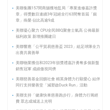
美聯集團157間商舖獲地監局「專業進修嘉許獎
章」得獎數目連續3年冠絕全行63間奪首屆「銀
章」殊榮 佔比高逾9成
美聯凝心聚力 CPU全民BBQ聚會士氣高 公佈最新
福利政策 新增推團建日
美聯響應「公平貿易慈善盃 2023」組足球隊全力
出賽共襄善舉
美聯物業獲信和2023年頒獎禮嘉許勇奪多個新盤
銷售冠軍 成績傲視同儕
美聯慈善基金回饋社會 精英身體力行顯愛心 結伴
同行支持樂善堂「減塑啟Duck Run」活動
美聯支持「健康快車慈善跑步行」身體力行籌經
費 眾志成城送上光明