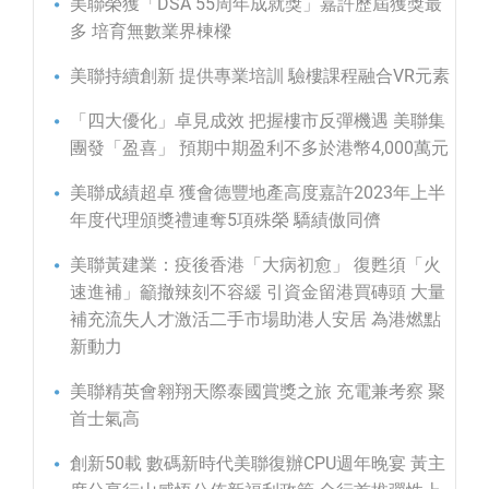
美聯榮獲「DSA 55周年成就獎」嘉許歷屆獲獎最
多 培育無數業界棟樑
美聯持續創新 提供專業培訓 驗樓課程融合VR元素
「四大優化」卓見成效 把握樓市反彈機遇 美聯集
團發「盈喜」 預期中期盈利不多於港幣4,000萬元
美聯成績超卓 獲會德豐地產高度嘉許2023年上半
年度代理頒獎禮連奪5項殊榮 驕績傲同儕
美聯黃建業：疫後香港「大病初愈」 復甦須「火
速進補」籲撤辣刻不容緩 引資金留港買磚頭 大量
補充流失人才激活二手市場助港人安居 為港燃點
新動力
美聯精英會翱翔天際泰國賞獎之旅 充電兼考察 聚
首士氣高
創新50載 數碼新時代美聯復辦CPU週年晚宴 黃主