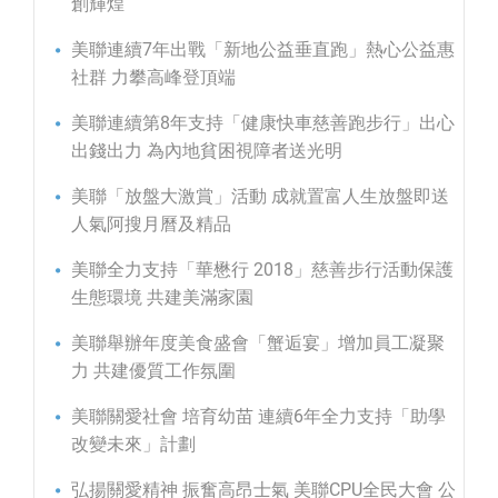
創輝煌
美聯連續7年出戰「新地公益垂直跑」熱心公益惠
社群 力攀高峰登頂端
美聯連續第8年支持「健康快車慈善跑步行」出心
出錢出力 為內地貧困視障者送光明
美聯「放盤大激賞」活動 成就置富人生放盤即送
人氣阿搜月曆及精品
美聯全力支持「華懋行 2018」慈善步行活動保護
生態環境 共建美滿家園
美聯舉辦年度美食盛會「蟹逅宴」增加員工凝聚
力 共建優質工作氛圍
美聯關愛社會 培育幼苗 連續6年全力支持「助學
改變未來」計劃
弘揚關愛精神 振奮高昂士氣 美聯CPU全民大會 公