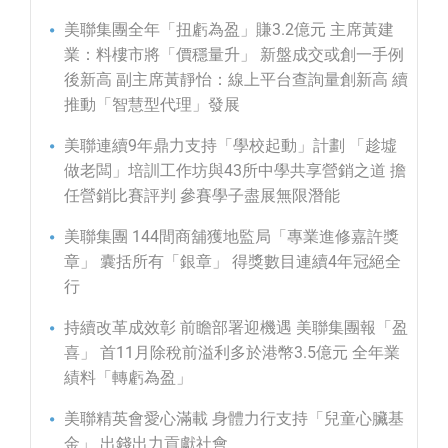
美聯集團全年「扭虧為盈」賺3.2億元 主席黃建
業：料樓市將「價穩量升」 新盤成交或創一手例
後新高 副主席黃靜怡：線上平台查詢量創新高 續
推動「智慧型代理」發展
美聯連續9年鼎力支持「學校起動」計劃 「趁墟
做老闆」培訓工作坊與43所中學共享營銷之道 擔
任營銷比賽評判 參賽學子盡展無限潛能
美聯集團 144間商舖獲地監局「專業進修嘉許獎
章」 囊括所有「銀章」 得獎數目連續4年冠絕全
行
持續改革成效彰 前瞻部署迎機遇 美聯集團報「盈
喜」 首11月除稅前溢利多於港幣3.5億元 全年業
績料「轉虧為盈」
美聯精英會愛心滿載 身體力行支持「兒童心臟基
金」 出錢出力貢獻社會