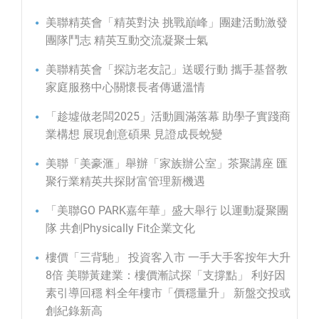
美聯精英會「精英對決 挑戰巔峰」團建活動激發
團隊鬥志 精英互動交流凝聚士氣
美聯精英會「探訪老友記」送暖行動 攜手基督教
家庭服務中心關懷長者傳遞溫情
「趁墟做老闆2025」活動圓滿落幕 助學子實踐商
業構想 展現創意碩果 見證成長蛻變
美聯「美豪滙」舉辦「家族辦公室」茶聚講座 匯
聚行業精英共探財富管理新機遇
「美聯GO PARK嘉年華」盛大舉行 以運動凝聚團
隊 共創Physically Fit企業文化
樓價「三背馳」 投資客入市 一手大手客按年大升
8倍 美聯黃建業：樓價漸試探「支撐點」 利好因
素引導回穩 料全年樓市「價穩量升」 新盤交投或
創紀錄新高