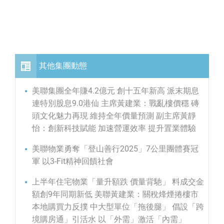
其他集團動態
美聯集團全年賺4.2億元 創十五年新高 派末期息
連特別股息9.0港仙 主席黃建業：戰亂樓價穩 磚
頭文化魅力再現 維持全年價量預測 副主席黃靜
怡：創新科技賦能 加速營運效率 提升置業體驗
美聯物業勇奪「登山善行2025」7公里團體賽冠
軍 以3-Fit精神回饋社會
上半年住宅物業「量升額跌 價量背馳」 料成交金
額創9年同期新低 美聯黃建業：關稅烽煙捲樓市
本地購買力反撲 中大型單位「拖後腿」 倡設「跨
境購房通」引活水 以「外需」激活「內需」