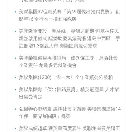
美聯集團32位精英奪「第49屆傑出推銷員獎」 創
歷年冠 全行唯一摘五強殊榮
美聯隆重開設「翰林峰」專舖迎商機 恒基林達民
親臨啟用儀式 醒獅助慶氣氛高漲 港島中西區二手
註冊增1.3倍贏大市 突顯區內殷切需求
美聯榮獲僱員再培訓局「優異僱主獎」肩負社會
企業責任 創造多元就業機會
美聯集團(1200)二零一六年全年業績公佈發相
美聯集團奪「傑出推銷員獎」精英冠歷屆 人才輩
出備受肯定
弘揚善心獻關愛 惠澤社會享讚譽 美聯集團連續14
年獲「商界展關懷」殊榮
美聯成績超卓 獲英皇高度嘉許 美聯集團及美聯工