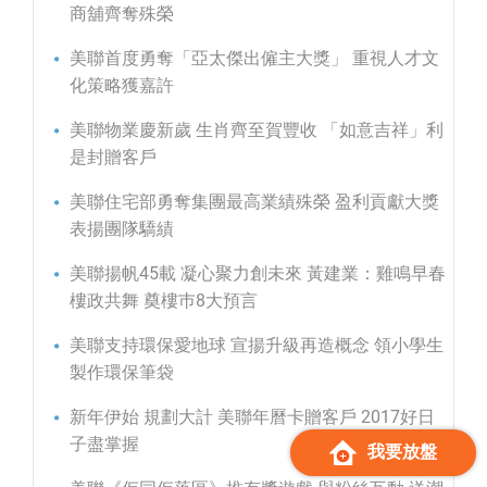
商舖齊奪殊榮
美聯首度勇奪「亞太傑出僱主大獎」 重視人才文
化策略獲嘉許
美聯物業慶新歲 生肖齊至賀豐收 「如意吉祥」利
是封贈客戶
美聯住宅部勇奪集團最高業績殊榮 盈利貢獻大獎
表揚團隊驕績
美聯揚帆45載 凝心聚力創未來 黃建業：雞鳴早春
樓政共舞 奠樓巿8大預言
美聯支持環保愛地球 宣揚升級再造概念 領小學生
製作環保筆袋
新年伊始 規劃大計 美聯年曆卡贈客戶 2017好日
子盡掌握
我要放盤