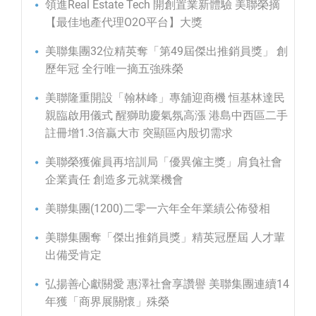
領進Real Estate Tech 開創置業新體驗 美聯榮摘
【最佳地產代理O2O平台】大獎
美聯集團32位精英奪「第49屆傑出推銷員獎」 創
歷年冠 全行唯一摘五強殊榮
美聯隆重開設「翰林峰」專舖迎商機 恒基林達民
親臨啟用儀式 醒獅助慶氣氛高漲 港島中西區二手
註冊增1.3倍贏大市 突顯區內殷切需求
美聯榮獲僱員再培訓局「優異僱主獎」肩負社會
企業責任 創造多元就業機會
美聯集團(1200)二零一六年全年業績公佈發相
美聯集團奪「傑出推銷員獎」精英冠歷屆 人才輩
出備受肯定
弘揚善心獻關愛 惠澤社會享讚譽 美聯集團連續14
年獲「商界展關懷」殊榮