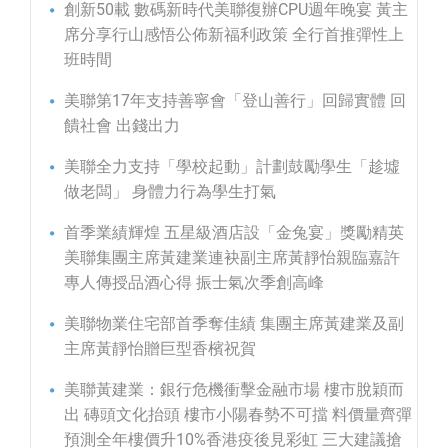
創新50載 數碼新時代美聯復辦CPU週年晚宴 黃主
席分享行山感悟公佈新福利政策 全行首推彈性上
班時間
美聯第17年支持善寧會「登山善行」回歸實體 回
饋社會 出錢出力
美聯全力支持「學校起動」計劃鼓勵學生「趁墟
做老闆」 身體力行為學生打氣
首季業績輝煌 五星級酒店設「金兔宴」獎勵精英
美聯集團主席黃建業連袂副主席黃靜怡親臨嘉許
專人傳授品酒心得 振士氣次季創高峰
美聯物業住宅部首季奪佳績 集團主席黃建業及副
主席黃靜怡贈巨型香檳祝賀
美聯黃建業：銀行危機衝擊金融市場 樓市脫穎而
出 磚頭文化抬頭 樓市小陽春勢不可擋 料價量齊彈
預測全年樓價升10%香港疫後見彩虹 三大建議搶