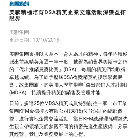
集團動態
美聯積極培育DSA精英企業交流活動深獲益拓
眼界
美聯集團
更新日期 : 19/10/2018
美聯集團秉持以人為本，育人為才的精神，每年均積極
派出前線精英角逐一年一度，被譽為銷售界奧斯卡之稱
的「傑出推銷員獎比賽」(DSA)，每屆的精英們均取得
卓越成績。為了給予歷屆DSA得獎精英的後續學習機
會，故集團旗下的美聯大學堂舉辦｢傑出營銷人才計劃｣
(MDSA)，持續提升精英的銷售及管理才能。
日前，多達25位MDSA精英成員特別前往一家上市工業
集團KFM金德控股有限公司(3816)位於深圳的總部參
觀，進行實地企業交流活動。當日KFM總經理孫暉銓先
生親自帶領精英們參觀不同的精密先進生產設備，分享
其經營、管理及業務發展上的心得。