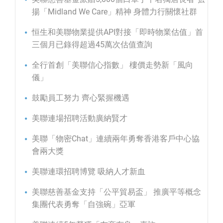
揚「Midland We Care」精神 身體力行關懷社群
恒生和美聯物業提供API對接「即時物業估值」首
三個月已錄得超過45萬次估值查詢
全行首創「美聯信心指數」 樓價走勢新「風向
儀」
鼓勵員工努力 齊心緊握機遇
美聯連場招聘活動廣納賢才
美聯「物密Chat」連續兩年勇奪香港客戶中心協
會兩大獎
美聯連環招聘博覽 吸納人才新血
美聯慈善基金支持「公平貿易盃」 推廣平等概念
集團代表勇奪「自強碗」亞軍