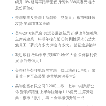
續升10% 發展再踏新里程 斥資約888萬港元增持
股份顯信心
美聯集團及美聯工商舖發「雙盈喜」 樓市暢旺展
攻勢 業績躍進闖高峰
美聯2018集思會 共謀發展啟新思 起動改革迎挑戰
主席黃建業：料明年樓市延旺勢 剛性需求仍然大
勉員工「夢想有多大 舞台有多大」 踏征途越巔峰
凝思聚智 啟動未來 美聯CPU全民大會 公佈福利發
展 嘉許最強員工
美聯精英榮獲地監局首屆「傑出地產代理獎」 業
界唯一奪至高榮耀 專業地位深受肯定
美聯集團有限公司(1200)二零一七年中期業績公
佈 變革締躍進 上半年賺港幣1.16億元 主席黃建
業：樓巿「慢牛」再上 全年樓價升逾一成