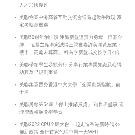
人才加快復甦
美聯物業中港高管互動交流會通關起動牛蹤現 豪
宅考察創機遇
美聯50週年創佳績 連贏新盤證實力勇奪「恒基金
牌」 恒基主席李家誠博士親自嘉許美聯黃建業：
樓市「高處未算高」 料首季新盤成交按季升4倍
美聯帶領學生參觀分行 分享行業專業知識及心得
助其及早規劃事業
美聯集團晉身香港中文大學「企業創新指數」前
十名
美聯勇奪第54屆「傑出推銷員獎」 銷售界盛事 管
理層親臨頒獎禮恭賀
美聯2022 CPU全民大會 一起走進香港新時代 公
佈新政策 全行首家代理每周一天WFH