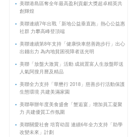
美聯港島區奪全年最高盈利貢獻大獎超卓精英共
創輝煌
美聯連續7年出戰「新地公益垂直跑」熱心公益惠
社群 力攀高峰登頂端
美聯連續第8年支持「健康快車慈善跑步行」出心
出錢出力 為內地貧困視障者送光明
美聯「放盤大激賞」活動 成就置富人生放盤即送
人氣阿搜月曆及精品
美聯全力支持「華懋行 2018」慈善步行活動保護
生態環境 共建美滿家園
美聯舉辦年度美食盛會「蟹逅宴」增加員工凝聚
力 共建優質工作氛圍
美聯關愛社會 培育幼苗 連續6年全力支持「助學
改變未來」計劃