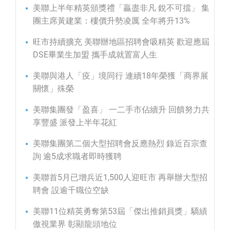
美聯上半年精英頒獎禮「贏盡非凡 銳不可擋」 集
團主席黃建業：樓價升勢凌厲 全年將升13%
旺市持續擴充 美聯辦地區招聘會吸精英 歡迎應屆
DSE畢業生加盟 攜手成就置富人生
美聯與港人「疫」境同行 連續18年榮獲「商界展
關懷」殊榮
美聯集團發「盈喜」 一二手市佔續升 回饋努力共
享豐盛 派發上半年花紅
美聯集團第二個大型招聘會反應熱烈 錄近百宗查
詢 逾5成求職者即時獲聘
美聯首5月已增兵近1,500人迎旺市 再舉辦大型招
聘會 設逾千職位空缺
美聯11位精英勇奪第53屆「傑出推銷員獎」驕績
傲視業界 彰顯龍頭地位