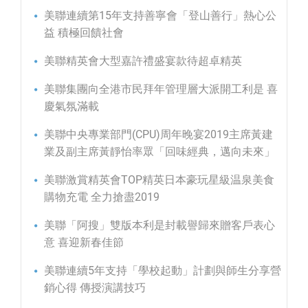
美聯連續第15年支持善寧會「登山善行」熱心公
益 積極回饋社會
美聯精英會大型嘉許禮盛宴款待超卓精英
美聯集團向全港市民拜年管理層大派開工利是 喜
慶氣氛滿載
美聯中央專業部門(CPU)周年晚宴2019主席黃建
業及副主席黃靜怡率眾「回味經典，邁向未來」
美聯激賞精英會TOP精英日本豪玩星級温泉美食
購物充電 全力搶盡2019
美聯「阿搜」雙版本利是封載譽歸來贈客戶表心
意 喜迎新春佳節
美聯連續5年支持「學校起動」計劃與師生分享營
銷心得 傳授演講技巧