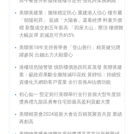
席午餐會分析撤辣後樓市走勢 強化跨業務網絡
美聯黃建業：撤辣穩定民心 重建港人信心 樓市屬
「朝陽初昇」 延續「大陽春」還看經濟 料量升價
穩 新盤成交創五年新高 「四座大山」壓頂 樓價難
大幅反彈 若減息可升約5%
美聯第18年支持善寧會「登山善行」精英健兒踴
躍參與 出錢出力大顯愛心
港樓現危險警號 慎防樓價急跌民富蒸發 美聯黃建
業：籲政府果斷全撤辣減印花稅 黃靜怡：持續投
資優化天網助客戶置業 全行首推AI估價功能
初心如一 堅定前行美聯舉行全行首個大型年度頒
獎典禮九龍區勇奪住宅部最高盈利貢獻大獎
美聯精英會2024迎新大會近百精英聚首共賀 業績
再創高
美聯物業獲會德豐年度頒獎禮高度嘉許新盤戰績