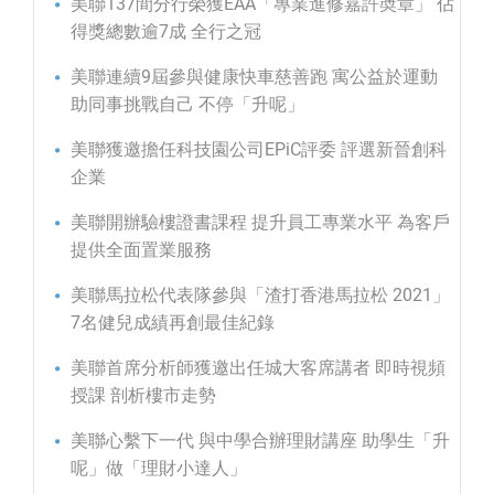
美聯137間分行榮獲EAA「專業進修嘉許奬章」 佔
得獎總數逾7成 全行之冠
美聯連續9屆參與健康快車慈善跑 寓公益於運動
助同事挑戰自己 不停「升呢」
美聯獲邀擔任科技園公司EPiC評委 評選新晉創科
企業
美聯開辦驗樓證書課程 提升員工專業水平 為客戶
提供全面置業服務
美聯馬拉松代表隊參與「渣打香港馬拉松 2021」
7名健兒成績再創最佳紀錄
美聯首席分析師獲邀出任城大客席講者 即時視頻
授課 剖析樓市走勢
美聯心繫下一代 與中學合辦理財講座 助學生「升
呢」做「理財小達人」