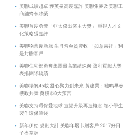
美聯成績超卓 獲英皇高度嘉許 美聯集團及美聯工
商舖齊奪殊榮
美聯首度勇奪「亞太傑出僱主大獎」 重視人才文
化策略獲嘉許
美聯物業慶新歲 生肖齊至賀豐收 「如意吉祥」利
是封贈客戶
美聯住宅部勇奪集團最高業績殊榮 盈利貢獻大獎
表揚團隊驕績
美聯揚帆45載 凝心聚力創未來 黃建業：雞鳴早春
樓政共舞 奠樓巿8大預言
美聯支持環保愛地球 宣揚升級再造概念 領小學生
製作環保筆袋
新年伊始 規劃大計 美聯年曆卡贈客戶 2017好日
子盡掌握