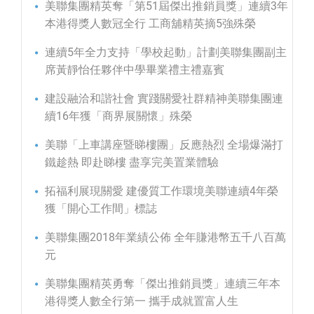
美聯集團精英奪「第51屆傑出推銷員獎」連續3年
本港得獎人數冠全行 工商舖精英摘5強殊榮
連續5年全力支持「學校起動」計劃美聯集團副主
席黃靜怡任夥伴中學畢業禮主禮嘉賓
建設融洽和諧社會 實踐關愛社群精神美聯集團連
續16年獲「商界展關懷」殊榮
美聯「上車講座暨睇樓團」反應熱烈 全場爆滿打
鐵趁熱 即赴睇樓 盡享完美置業體驗
拓福利展現關愛 建優質工作環境美聯連續4年榮
獲「開心工作間」標誌
美聯集團2018年業績公佈 全年賺港幣五千八百萬
元
美聯集團精英勇奪「傑出推銷員獎」連續三年本
港得獎人數全行第一 攜手成就置富人生