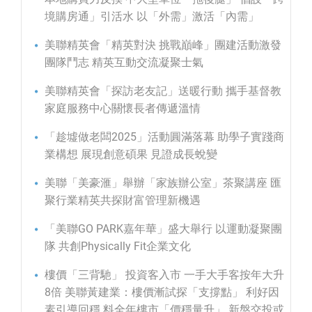
境購房通」引活水 以「外需」激活「內需」
美聯精英會「精英對決 挑戰巔峰」團建活動激發
團隊鬥志 精英互動交流凝聚士氣
美聯精英會「探訪老友記」送暖行動 攜手基督教
家庭服務中心關懷長者傳遞溫情
「趁墟做老闆2025」活動圓滿落幕 助學子實踐商
業構想 展現創意碩果 見證成長蛻變
美聯「美豪滙」舉辦「家族辦公室」茶聚講座 匯
聚行業精英共探財富管理新機遇
「美聯GO PARK嘉年華」盛大舉行 以運動凝聚團
隊 共創Physically Fit企業文化
樓價「三背馳」 投資客入市 一手大手客按年大升
8倍 美聯黃建業：樓價漸試探「支撐點」 利好因
素引導回穩 料全年樓市「價穩量升」 新盤交投或