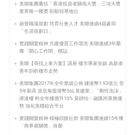
美聯集團囊括「香港投資者關係大獎」三項大獎
業界唯一獲獎 彰顯領導地位
啟發職場規劃 培育社會人才 美聯連續4屆參與
「生涯規劃日」
實踐關愛精神 共建優質工作環境 美聯連續3年榮
獲「開心工作間」標誌
美聯【尋找上車方案】講座 樓市專家坐鎮 為新港
青年剖析樓市走勢
美聯集團2017年全年業績公佈 賺港幣1.93億元 登
5年新高 派息每股港幣5仙 黃建業：「剛性泡沫」
撐港樓 料全年樓價升10% 黃靜怡：融匯跨業務優
勢 強化美聯綜合平台
實踐關愛精神 積極回饋社群 美聯集團連續15年獲
「商界展關懷」殊榮