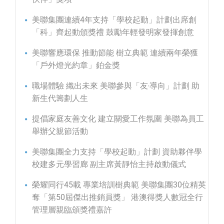
美聯集團連續4年支持「學校起動」計劃出席創
「科」齊起動頒獎禮 鼓勵年輕發明家發揮創意
美聯響應環保 推動節能 樹立典範 連續兩年榮獲
「戶外燈光約章」鉑金獎
職場體驗 織出未來 美聯參與「友‧導向」計劃 助
新生代籌劃人生
提倡家庭友善文化 建立關愛工作氛圍 美聯為員工
舉辦父親節活動
美聯集團全力支持「學校起動」計劃 資助夥伴學
校建多元學習廊 副主席黃靜怡主持啟動儀式
榮耀同行45載 專業培訓樹典範 美聯集團30位精英
奪「第50屆傑出推銷員獎」 港澳得獎人數冠全行
管理層親臨頒獎禮嘉許