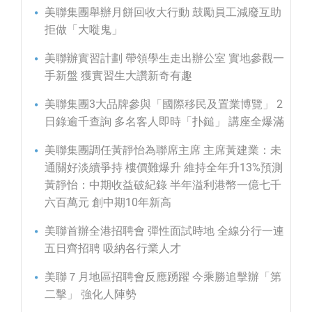
美聯集團舉辦月餅回收大行動 鼓勵員工減廢互助
拒做「大嘥鬼」
美聯辦實習計劃 帶領學生走出辦公室 實地參觀一
手新盤 獲實習生大讚新奇有趣
美聯集團3大品牌參與「國際移民及置業博覽」 2
日錄逾千查詢 多名客人即時「扑鎚」 講座全爆滿
美聯集團調任黃靜怡為聯席主席 主席黃建業：未
通關好淡續爭持 樓價難爆升 維持全年升13%預測
黃靜怡：中期收益破紀錄 半年溢利港幣一億七千
六百萬元 創中期10年新高
美聯首辦全港招聘會 彈性面試時地 全線分行一連
五日齊招聘 吸納各行業人才
美聯７月地區招聘會反應踴躍 今乘勝追擊辦「第
二擊」 強化人陣勢