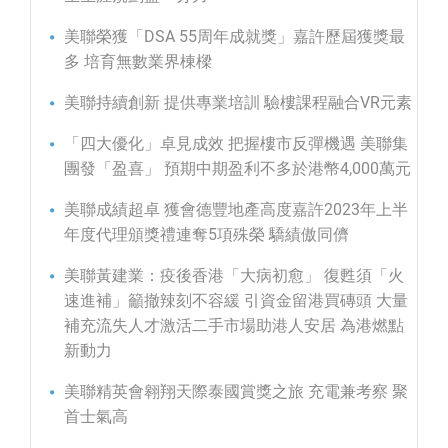
美聯榮獲「DSA 55周年成就獎」嘉許歷屆獲獎最
多 培育無數業界棟樑
美聯持續創新 提供專業培訓 驗樓課程融合VR元素
「四大優化」卓見成效 把握樓市反彈機遇 美聯集
團發「盈喜」 預期中期盈利不多於港幣4,000萬元
美聯成績超卓 獲會德豐地產高度嘉許2023年上半
年度代理頒獎禮連奪5項殊榮 驕績傲同儕
美聯黃建業：疫後香港「大病初愈」 復甦須「火
速進補」籲撤辣刻不容緩 引資金留港買磚頭 大量
補充流失人才激活二手市場助港人安居 為港燃點
新動力
美聯精英會翱翔天際泰國賞獎之旅 充電兼考察 聚
首士氣高