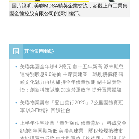
圖片說明: 美聯MDSA精英企業交流，參觀上市工業集
團金德控股有限公司的深圳總部。
其他集團動態
美聯集團全年賺4.2億元 創十五年新高 派末期息
連特別股息9.0港仙 主席黃建業：戰亂樓價穩 磚
頭文化魅力再現 維持全年價量預測 副主席黃靜
怡：創新科技賦能 加速營運效率 提升置業體驗
美聯物業勇奪「登山善行2025」7公里團體賽冠
軍 以3-Fit精神回饋社會
上半年住宅物業「量升額跌 價量背馳」 料成交金
額創9年同期新低 美聯黃建業：關稅烽煙捲樓市
本地購買力反撲 中大型單位「拖後腿」 倡設「跨