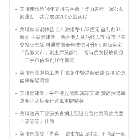
美聯連續第16年支持善寧會「登山善行」寓公益
於運動 共完成逾200公里路程
美聯集團虧轉盈 全年賺港幣1.32億元 盈利創3年
新高 主席黃建業：新香港人及熱錢入市 樓市早春
交投旺勢延 料通關前全年樓價可升8% 超級豪宅
「跑贏大市」副主席黃靜怡：審時度勢投放資源
一二手市佔率創10年新高
美聯集團與員工攜手抗疫 中醫講解健康資訊 締造
健康職場環境
美聯黃建業：牛年樓股飛騰 萬家安康 黃靜怡購幸
運金牌及足金行運風車贈精英
美聯送員工應節美食網上聖誕慈善拍賣籌款共慶
「暖笠笠」佳節
美聯集團發「盈喜」 逆市加薪派花紅 平均派一個