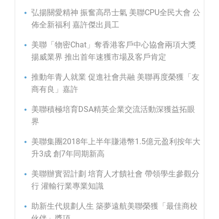
弘揚關愛精神 振奮高昂士氣 美聯CPU全民大會 公
佈全新福利 嘉許傑出員工
美聯「物密Chat」奪香港客戶中心協會兩項大獎
揚威業界 推出首年速獲市場及客戶肯定
推動年青人就業 促進社會共融 美聯再度榮獲「友
商有良」嘉許
美聯積極培育DSA精英企業交流活動深獲益拓眼
界
美聯集團2018年上半年賺港幣1.5億元盈利按年大
升3成 創7年同期新高
美聯辦實習計劃 培育人才饋社會 帶領學生參觀分
行 灌輸行業專業知識
助新生代規劃人生 築夢遠航美聯榮獲「最佳商校
伙伴」獎項