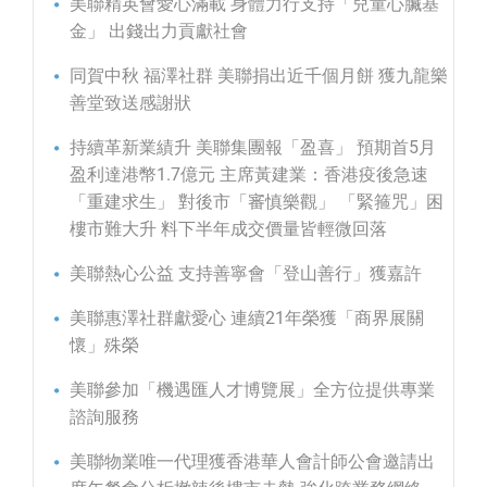
美聯精英會愛心滿載 身體力行支持「兒童心臟基
金」 出錢出力貢獻社會
同賀中秋 福澤社群 美聯捐出近千個月餅 獲九龍樂
善堂致送感謝狀
持續革新業績升 美聯集團報「盈喜」 預期首5月
盈利達港幣1.7億元 主席黃建業：香港疫後急速
「重建求生」 對後市「審慎樂觀」 「緊箍咒」困
樓市難大升 料下半年成交價量皆輕微回落
美聯熱心公益 支持善寧會「登山善行」獲嘉許
美聯惠澤社群獻愛心 連續21年榮獲「商界展關
懷」殊榮
美聯參加「機遇匯人才博覽展」全方位提供專業
諮詢服務
美聯物業唯一代理獲香港華人會計師公會邀請出