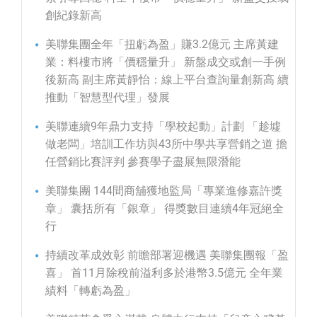
創紀錄新高
美聯集團全年「扭虧為盈」賺3.2億元 主席黃建
業：料樓市將「價穩量升」 新盤成交或創一手例
後新高 副主席黃靜怡：線上平台查詢量創新高 續
推動「智慧型代理」發展
美聯連續9年鼎力支持「學校起動」計劃 「趁墟
做老闆」培訓工作坊與43所中學共享營銷之道 擔
任營銷比賽評判 參賽學子盡展無限潛能
美聯集團 144間商舖獲地監局「專業進修嘉許獎
章」 囊括所有「銀章」 得獎數目連續4年冠絕全
行
持續改革成效彰 前瞻部署迎機遇 美聯集團報「盈
喜」 首11月除稅前溢利多於港幣3.5億元 全年業
績料「轉虧為盈」