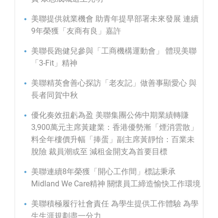
美聯提供就業機會 助青年提早部署未來發展 連續
9年榮獲「友商有良」嘉許
美聯長跑健兒參與「工商機構運動會」 體現美聯
「3-Fit」精神
美聯精英會善心探訪「老友記」做善事顯愛心 與
長者同賀中秋
優化奏效扭虧為盈 美聯集團公佈中期業績轉賺
3,900萬元主席黃建業：香港優勢漸「煙消雲散」
料全年樓價升幅「捧蛋」副主席黃靜怡：百業未
脫險 裁員潮或至 減租金開支為首要目標
美聯連續8年榮獲「開心工作間」標誌秉承
Midland We Care精神 關懷員工締造愉快工作環境
美聯積極履行社會責任 為學生提供工作體驗 為學
生生涯規劃盡一分力