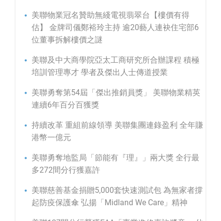
美聯物業冠名贊助無綫電視翡翠台【樓價有得
估】 金牌司儀鄭裕玲主持 逾20藝人連袂住宅部6
位董事拆解樓價之謎
美聯及中大商學院亞太工商研究所合辦課程 積極
培訓管理專才 學者及傑出人士傳道授業
美聯勇奪第54屆「傑出推銷員獎」 美聯物業精英
連續6年百分百獲獎
持續改革 重組前線領導 美聯集團連錄盈利 全年賺
港幣一億元
美聯勇奪地監局「節能有『理』」兩大獎 全行最
多272間分行獲嘉許
美聯慈善基金捐贈5,000套快速測試包 為無家者撐
起防疫保護傘 弘揚「Midland We Care」精神