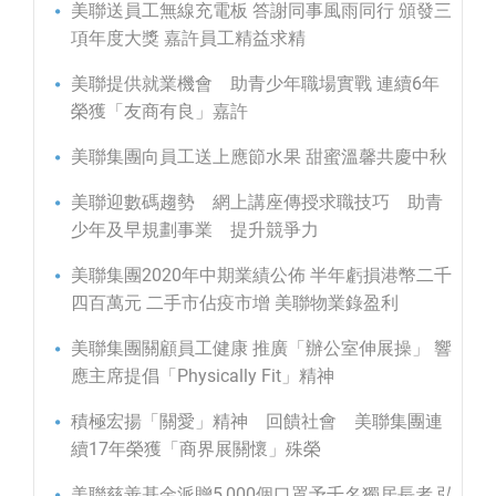
美聯送員工無線充電板 答謝同事風雨同行 頒發三
項年度大獎 嘉許員工精益求精
美聯提供就業機會 助青少年職場實戰 連續6年
榮獲「友商有良」嘉許
美聯集團向員工送上應節水果 甜蜜溫馨共慶中秋
美聯迎數碼趨勢 網上講座傳授求職技巧 助青
少年及早規劃事業 提升競爭力
美聯集團2020年中期業績公佈 半年虧損港幣二千
四百萬元 二手市佔疫市增 美聯物業錄盈利
美聯集團關顧員工健康 推廣「辦公室伸展操」 響
應主席提倡「Physically Fit」精神
積極宏揚「關愛」精神 回饋社會 美聯集團連
續17年榮獲「商界展關懷」殊榮
美聯慈善基金派贈5,000個口罩予千名獨居長者 弘