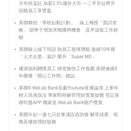
月年終花紅 加薪2.5%優於大市 一二手市佔齊升
回饋員工享豐盈
美聯夥拍「學校起動計劃」 線上傳授「面試攻
略」 助學子增加求職獲聘機會 及早汲取工作經
驗
美聯線上線下培訓 助員工發揮潛能 連續10年獲
「人才企業」嘉許 榮升「Super MD」
優渥福利關懷員工 締造愉快工作氛圍 美聯連續5
年榮獲「開心工作間」標誌
美聯X WeLab Bank呈獻Youtube直播論壇 上車年
輕人現身說法 專家即時解答理財置業疑難 登記美
聯筍盤APP 獨家送 WeLab Bank開戶獎賞
美聯今起一連七日於東涌設咨詢會 解答就業、租
務及樓按理財疑難