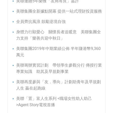
美聯連續5年榮獲「友商有良」嘉許
美聯集團全新據點開幕 提供一站式理財投資服務
全員齊抗風浪 鼓勵逆境自強
身體力行顯愛心 關懷長者送暖意 美聯集團全
力支持「樂善共迎中秋日」
美聯集團2019年中期業績公佈 半年賺港幣9,360
萬元
美聯籌辦實習計劃 帶領學生參觀分行 傳授行業
專業知識 助其及早規劃事業
美聯再度參與「友．導向」計劃助青年及早規劃
人生 贏在起跑線
美聯「置」富人生系列 <職場女性助人助己
>Agent Story電視首播