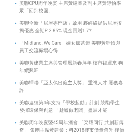
美聯CPU周年晚宴 主席黃建業及副主席黃靜怡率
眾「回到校園」
美聯全新「居屋專門店」啟用 夥經絡提供居屋按
揭優惠 全期P-2.85% 現金回贈1.7%
「Midland, We Care」婦女節茶聚 美聯黃靜怡與
員工交流職場心得
美聯黃建業主席與管理層新春拜年 樓市福運來 狗
年續興旺
美聯蟬聯「亞太傑出僱主大獎」 重視人才 屢獲嘉
許
美聯連續第4年支持「學校起動」計劃 鼓勵學生
發揮環保與創意 「趁墟做老闆」盡展才能
美聯周年晚宴暨45周年酒會 「榮耀同行 共創新傳
奇」 集團主席黃建業：料2018樓市價量齊升 樓價