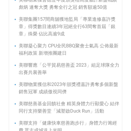
彪炳 連奪大獎 勇奪全行之冠 銷售額逾50億
美聯集團157間商舖獲地監局「專業進修嘉許獎
章」得獎數目連續3年冠絕全行63間奪首屆「銀
章」殊榮 佔比高逾9成
美聯凝心聚力 CPU全民BBQ聚會士氣高 公佈最新
福利政策 新增推團建日
美聯響應「公平貿易慈善盃 2023」組足球隊全力
出賽共襄善舉
美聯物業獲信和2023年頒獎禮嘉許勇奪多個新盤
銷售冠軍 成績傲視同儕
美聯慈善基金回饋社會 精英身體力行顯愛心 結伴
同行支持樂善堂「減塑啟Duck Run」活動
美聯支持「健康快車慈善跑步行」身體力行籌經
費 眾志成城送上光明