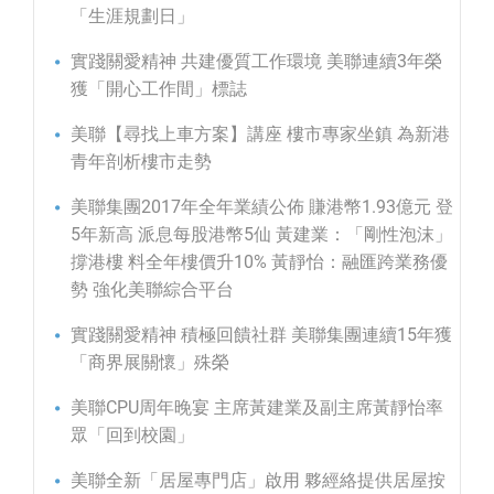
「生涯規劃日」
實踐關愛精神 共建優質工作環境 美聯連續3年榮
獲「開心工作間」標誌
美聯【尋找上車方案】講座 樓市專家坐鎮 為新港
青年剖析樓市走勢
美聯集團2017年全年業績公佈 賺港幣1.93億元 登
5年新高 派息每股港幣5仙 黃建業：「剛性泡沫」
撐港樓 料全年樓價升10% 黃靜怡：融匯跨業務優
勢 強化美聯綜合平台
實踐關愛精神 積極回饋社群 美聯集團連續15年獲
「商界展關懷」殊榮
美聯CPU周年晚宴 主席黃建業及副主席黃靜怡率
眾「回到校園」
美聯全新「居屋專門店」啟用 夥經絡提供居屋按