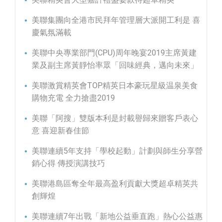
美聯集團向全港市民拜年管理層大派開工利是 喜
慶氣氛滿載
美聯中央專業部門(CPU)周年晚宴2019主席黃建
業及副主席黃靜怡率眾「回味經典，邁向未來」
美聯激賞精英會TOP精英日本豪玩星級温泉美食
購物充電 全力搶盡2019
美聯「阿搜」雙版本利是封載譽歸來贈客戶表心
意 喜迎新春佳節
美聯連續5年支持「學校起動」計劃與師生分享營
銷心得 傳授演講技巧
美聯港島區奪全年最高盈利貢獻大獎超卓精英共
創輝煌
美聯連續7年出戰「新地公益垂直跑」熱心公益惠