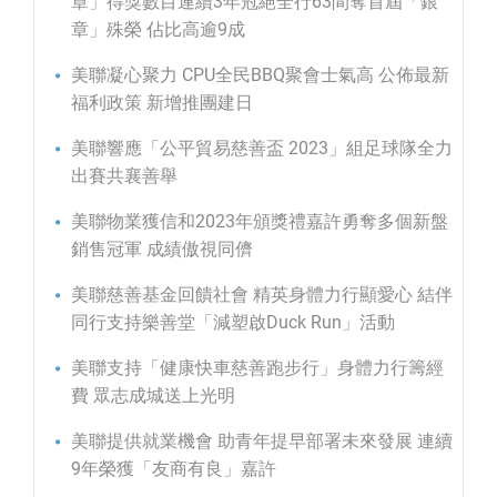
章」得獎數目連續3年冠絕全行63間奪首屆「銀
章」殊榮 佔比高逾9成
美聯凝心聚力 CPU全民BBQ聚會士氣高 公佈最新
福利政策 新增推團建日
美聯響應「公平貿易慈善盃 2023」組足球隊全力
出賽共襄善舉
美聯物業獲信和2023年頒獎禮嘉許勇奪多個新盤
銷售冠軍 成績傲視同儕
美聯慈善基金回饋社會 精英身體力行顯愛心 結伴
同行支持樂善堂「減塑啟Duck Run」活動
美聯支持「健康快車慈善跑步行」身體力行籌經
費 眾志成城送上光明
美聯提供就業機會 助青年提早部署未來發展 連續
9年榮獲「友商有良」嘉許