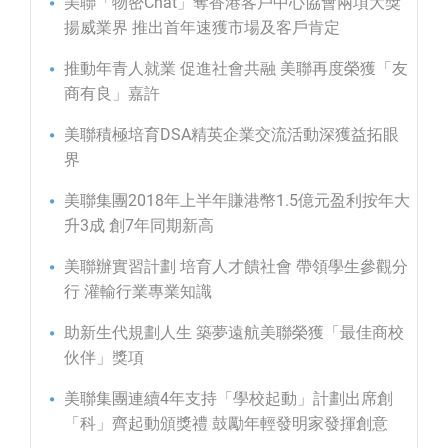
美聯「物密Chat」奪香港客戶中心協會兩項大獎
揚威業界 推出首年速獲市場及客戶肯定
推動年青人就業 促進社會共融 美聯再度榮獲「友
商有良」嘉許
美聯積極培育DSA精英企業交流活動深獲益拓眼
界
美聯集團2018年上半年賺港幣1.5億元盈利按年大
升3成 創7年同期新高
美聯辦實習計劃 培育人才饋社會 帶領學生參觀分
行 灌輸行業專業知識
助新生代規劃人生 築夢遠航美聯榮獲「最佳商校
伙伴」獎項
美聯集團連續4年支持「學校起動」計劃出席創
「科」齊起動頒獎禮 鼓勵年輕發明家發揮創意