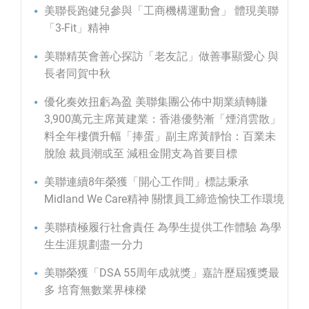
美聯長跑健兒參與「工商機構運動會」 體現美聯
「3-Fit」精神
美聯精英會善心探訪「老友記」做善事顯愛心 與
長者同賀中秋
優化奏效扭虧為盈 美聯集團公佈中期業績轉賺
3,900萬元主席黃建業：香港優勢漸「煙消雲散」
料全年樓價升幅「捧蛋」副主席黃靜怡：百業未
脫險 裁員潮或至 減租金開支為首要目標
美聯連續8年榮獲「開心工作間」標誌秉承
Midland We Care精神 關懷員工締造愉快工作環境
美聯積極履行社會責任 為學生提供工作體驗 為學
生生涯規劃盡一分力
美聯榮獲「DSA 55周年成就獎」嘉許歷屆獲獎最
多 培育無數業界棟樑