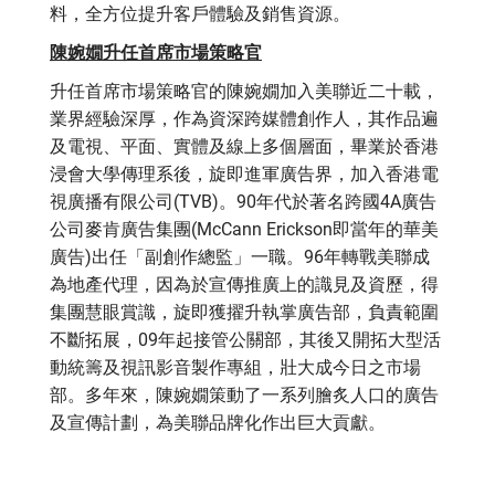
料，全方位提升客戶體驗及銷售資源。
陳婉嫺升任首席市場策略官
升任首席市場策略官的陳婉嫺加入美聯近二十載，
業界經驗深厚，作為資深跨媒體創作人，其作品遍
及電視、平面、實體及線上多個層面，畢業於香港
浸會大學傳理系後，旋即進軍廣告界，加入香港電
視廣播有限公司(TVB)。90年代於著名跨國4A廣告
公司麥肯廣告集團(McCann Erickson即當年的華美
廣告)出任「副創作總監」一職。96年轉戰美聯成
為地產代理，因為於宣傳推廣上的識見及資歷，得
集團慧眼賞識，旋即獲擢升執掌廣告部，負責範圍
不斷拓展，09年起接管公關部，其後又開拓大型活
動統籌及視訊影音製作專組，壯大成今日之市場
部。多年來，陳婉嫺策動了一系列膾炙人口的廣告
及宣傳計劃，為美聯品牌化作出巨大貢獻。