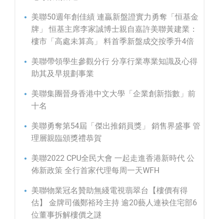
美聯50週年創佳績 連贏新盤證實力勇奪「恒基金
牌」 恒基主席李家誠博士親自嘉許美聯黃建業：
樓市「高處未算高」 料首季新盤成交按季升4倍
美聯帶領學生參觀分行 分享行業專業知識及心得
助其及早規劃事業
美聯集團晉身香港中文大學「企業創新指數」前
十名
美聯勇奪第54屆「傑出推銷員獎」 銷售界盛事 管
理層親臨頒獎禮恭賀
美聯2022 CPU全民大會 一起走進香港新時代 公
佈新政策 全行首家代理每周一天WFH
美聯物業冠名贊助無綫電視翡翠台【樓價有得
估】 金牌司儀鄭裕玲主持 逾20藝人連袂住宅部6
位董事拆解樓價之謎