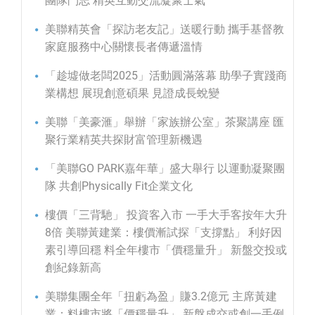
團隊鬥志 精英互動交流凝聚士氣
美聯精英會「探訪老友記」送暖行動 攜手基督教
家庭服務中心關懷長者傳遞溫情
「趁墟做老闆2025」活動圓滿落幕 助學子實踐商
業構想 展現創意碩果 見證成長蛻變
美聯「美豪滙」舉辦「家族辦公室」茶聚講座 匯
聚行業精英共探財富管理新機遇
「美聯GO PARK嘉年華」盛大舉行 以運動凝聚團
隊 共創Physically Fit企業文化
樓價「三背馳」 投資客入市 一手大手客按年大升
8倍 美聯黃建業：樓價漸試探「支撐點」 利好因
素引導回穩 料全年樓市「價穩量升」 新盤交投或
創紀錄新高
美聯集團全年「扭虧為盈」賺3.2億元 主席黃建
業：料樓市將「價穩量升」 新盤成交或創一手例