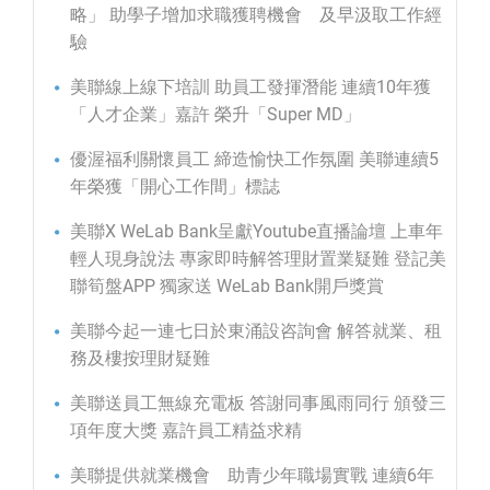
略」 助學子增加求職獲聘機會 及早汲取工作經
驗
美聯線上線下培訓 助員工發揮潛能 連續10年獲
「人才企業」嘉許 榮升「Super MD」
優渥福利關懷員工 締造愉快工作氛圍 美聯連續5
年榮獲「開心工作間」標誌
美聯X WeLab Bank呈獻Youtube直播論壇 上車年
輕人現身說法 專家即時解答理財置業疑難 登記美
聯筍盤APP 獨家送 WeLab Bank開戶獎賞
美聯今起一連七日於東涌設咨詢會 解答就業、租
務及樓按理財疑難
美聯送員工無線充電板 答謝同事風雨同行 頒發三
項年度大獎 嘉許員工精益求精
美聯提供就業機會 助青少年職場實戰 連續6年