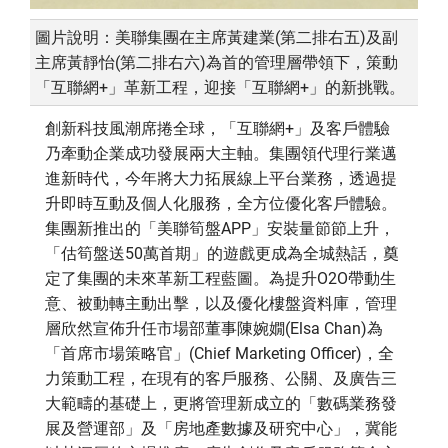
圖片說明：美聯集團在主席黃建業(第二排右五)及副
主席黃靜怡(第二排右六)為首的管理層帶領下，策動
「互聯網+」革新工程，迎接「互聯網+」的新挑戰。
創新科技風潮席捲全球，「互聯網+」及客戶體驗
乃牽動企業成功發展兩大主軸。集團領代理行業邁
進新時代，今年將大力拓展線上平台業務，透過提
升即時互動及個人化服務，全方位優化客戶體驗。
集團新推出的「美聯筍盤APP」安裝量節節上升，
「估筍盤送50萬首期」的遊戲更成為全城熱話，奠
定了集團的未來革新工程藍圖。為提升O2O帶動生
意、被動轉主動出擊，以及優化樓盤資料庫，管理
層欣然宣佈升任市場部董事陳婉嫺(Elsa Chan)為
「首席市場策略官」(Chief Marketing Officer)，全
力策動工程，在現有的客戶服務、公關、及廣告三
大範疇的基礎上，更將管理新成立的「數碼業務發
展及營運部」及「房地產數據及研究中心」，冀能