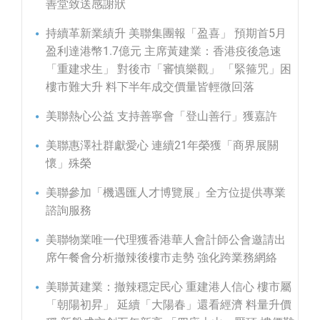
善堂致送感謝狀
持續革新業績升 美聯集團報「盈喜」 預期首5月
盈利達港幣1.7億元 主席黃建業：香港疫後急速
「重建求生」 對後市「審慎樂觀」 「緊箍咒」困
樓市難大升 料下半年成交價量皆輕微回落
美聯熱心公益 支持善寧會「登山善行」獲嘉許
美聯惠澤社群獻愛心 連續21年榮獲「商界展關
懷」殊榮
美聯參加「機遇匯人才博覽展」全方位提供專業
諮詢服務
美聯物業唯一代理獲香港華人會計師公會邀請出
席午餐會分析撤辣後樓市走勢 強化跨業務網絡
美聯黃建業：撤辣穩定民心 重建港人信心 樓市屬
「朝陽初昇」 延續「大陽春」還看經濟 料量升價