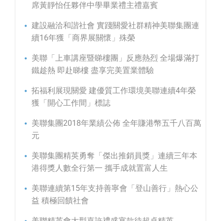
席黃靜怡任夥伴中學畢業禮主禮嘉賓
建設融洽和諧社會 實踐關愛社群精神美聯集團連
續16年獲「商界展關懷」殊榮
美聯「上車講座暨睇樓團」反應熱烈 全場爆滿打
鐵趁熱 即赴睇樓 盡享完美置業體驗
拓福利展現關愛 建優質工作環境美聯連續4年榮
獲「開心工作間」標誌
美聯集團2018年業績公佈 全年賺港幣五千八百萬
元
美聯集團精英勇奪「傑出推銷員獎」連續三年本
港得獎人數全行第一 攜手成就置富人生
美聯連續第15年支持善寧會「登山善行」熱心公
益 積極回饋社會
美聯精英會大型嘉許禮盛宴款待超卓精英