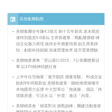
其他集團動態
美聯集團全年賺4.2億元 創十五年新高 派末期息
連特別股息9.0港仙 主席黃建業：戰亂樓價穩 磚
頭文化魅力再現 維持全年價量預測 副主席黃靜
怡：創新科技賦能 加速營運效率 提升置業體驗
美聯物業勇奪「登山善行2025」7公里團體賽冠
軍 以3-Fit精神回饋社會
上半年住宅物業「量升額跌 價量背馳」 料成交金
額創9年同期新低 美聯黃建業：關稅烽煙捲樓市
本地購買力反撲 中大型單位「拖後腿」 倡設「跨
境購房通」引活水 以「外需」激活「內需」
美聯精英會「精英對決 挑戰巔峰」團建活動激發