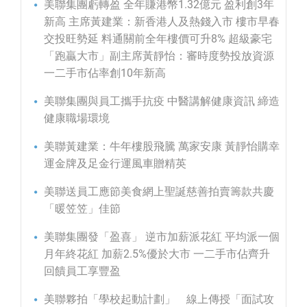
美聯集團虧轉盈 全年賺港幣1.32億元 盈利創3年
新高 主席黃建業：新香港人及熱錢入市 樓市早春
交投旺勢延 料通關前全年樓價可升8% 超級豪宅
「跑贏大市」副主席黃靜怡：審時度勢投放資源
一二手市佔率創10年新高
美聯集團與員工攜手抗疫 中醫講解健康資訊 締造
健康職場環境
美聯黃建業：牛年樓股飛騰 萬家安康 黃靜怡購幸
運金牌及足金行運風車贈精英
美聯送員工應節美食網上聖誕慈善拍賣籌款共慶
「暖笠笠」佳節
美聯集團發「盈喜」 逆市加薪派花紅 平均派一個
月年終花紅 加薪2.5%優於大市 一二手市佔齊升
回饋員工享豐盈
美聯夥拍「學校起動計劃」 線上傳授「面試攻