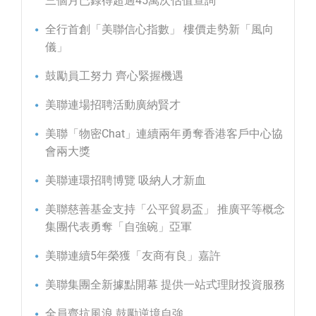
三個月已錄得超過45萬次估值查詢
全行首創「美聯信心指數」 樓價走勢新「風向
儀」
鼓勵員工努力 齊心緊握機遇
美聯連場招聘活動廣納賢才
美聯「物密Chat」連續兩年勇奪香港客戶中心協
會兩大獎
美聯連環招聘博覽 吸納人才新血
美聯慈善基金支持「公平貿易盃」 推廣平等概念
集團代表勇奪「自強碗」亞軍
美聯連續5年榮獲「友商有良」嘉許
美聯集團全新據點開幕 提供一站式理財投資服務
全員齊抗風浪 鼓勵逆境自強