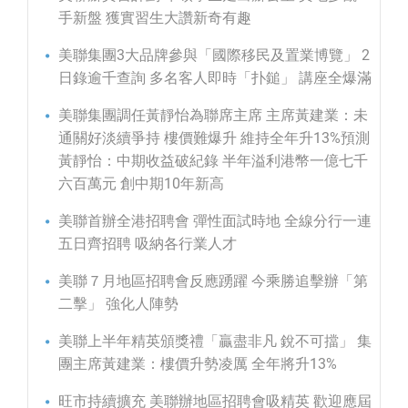
手新盤 獲實習生大讚新奇有趣
美聯集團3大品牌參與「國際移民及置業博覽」 2
日錄逾千查詢 多名客人即時「扑鎚」 講座全爆滿
美聯集團調任黃靜怡為聯席主席 主席黃建業：未
通關好淡續爭持 樓價難爆升 維持全年升13%預測
黃靜怡：中期收益破紀錄 半年溢利港幣一億七千
六百萬元 創中期10年新高
美聯首辦全港招聘會 彈性面試時地 全線分行一連
五日齊招聘 吸納各行業人才
美聯７月地區招聘會反應踴躍 今乘勝追擊辦「第
二擊」 強化人陣勢
美聯上半年精英頒獎禮「贏盡非凡 銳不可擋」 集
團主席黃建業：樓價升勢凌厲 全年將升13%
旺市持續擴充 美聯辦地區招聘會吸精英 歡迎應屆