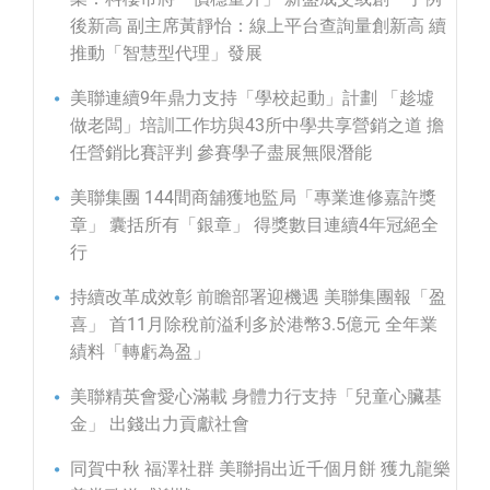
後新高 副主席黃靜怡：線上平台查詢量創新高 續
推動「智慧型代理」發展
美聯連續9年鼎力支持「學校起動」計劃 「趁墟
做老闆」培訓工作坊與43所中學共享營銷之道 擔
任營銷比賽評判 參賽學子盡展無限潛能
美聯集團 144間商舖獲地監局「專業進修嘉許獎
章」 囊括所有「銀章」 得獎數目連續4年冠絕全
行
持續改革成效彰 前瞻部署迎機遇 美聯集團報「盈
喜」 首11月除稅前溢利多於港幣3.5億元 全年業
績料「轉虧為盈」
美聯精英會愛心滿載 身體力行支持「兒童心臟基
金」 出錢出力貢獻社會
同賀中秋 福澤社群 美聯捐出近千個月餅 獲九龍樂