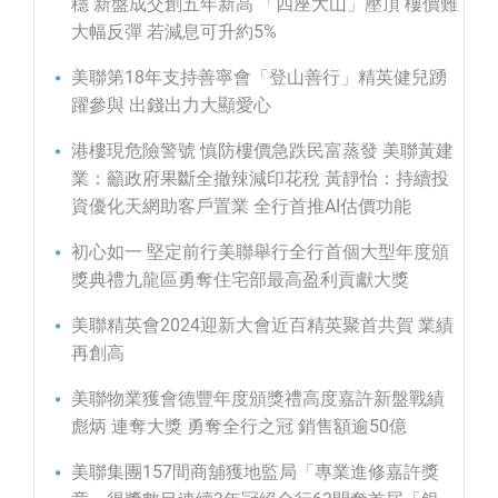
穩 新盤成交創五年新高 「四座大山」壓頂 樓價難
大幅反彈 若減息可升約5%
美聯第18年支持善寧會「登山善行」精英健兒踴
躍參與 出錢出力大顯愛心
港樓現危險警號 慎防樓價急跌民富蒸發 美聯黃建
業：籲政府果斷全撤辣減印花稅 黃靜怡：持續投
資優化天網助客戶置業 全行首推AI估價功能
初心如一 堅定前行美聯舉行全行首個大型年度頒
獎典禮九龍區勇奪住宅部最高盈利貢獻大獎
美聯精英會2024迎新大會近百精英聚首共賀 業績
再創高
美聯物業獲會德豐年度頒獎禮高度嘉許新盤戰績
彪炳 連奪大獎 勇奪全行之冠 銷售額逾50億
美聯集團157間商舖獲地監局「專業進修嘉許獎