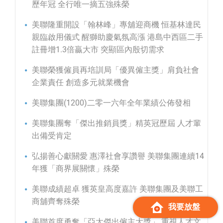
歷年冠 全行唯一摘五強殊榮
美聯隆重開設「翰林峰」專舖迎商機 恒基林達民
親臨啟用儀式 醒獅助慶氣氛高漲 港島中西區二手
註冊增1.3倍贏大市 突顯區內殷切需求
美聯榮獲僱員再培訓局「優異僱主獎」肩負社會
企業責任 創造多元就業機會
美聯集團(1200)二零一六年全年業績公佈發相
美聯集團奪「傑出推銷員獎」精英冠歷屆 人才輩
出備受肯定
弘揚善心獻關愛 惠澤社會享讚譽 美聯集團連續14
年獲「商界展關懷」殊榮
美聯成績超卓 獲英皇高度嘉許 美聯集團及美聯工
商舖齊奪殊榮
我要放盤
美聯首度勇奪「亞太傑出僱主大獎」 重視人才文