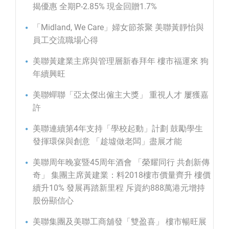
揭優惠 全期P-2.85% 現金回贈1.7%
「Midland, We Care」婦女節茶聚 美聯黃靜怡與
員工交流職場心得
美聯黃建業主席與管理層新春拜年 樓市福運來 狗
年續興旺
美聯蟬聯「亞太傑出僱主大獎」 重視人才 屢獲嘉
許
美聯連續第4年支持「學校起動」計劃 鼓勵學生
發揮環保與創意 「趁墟做老闆」盡展才能
美聯周年晚宴暨45周年酒會 「榮耀同行 共創新傳
奇」 集團主席黃建業：料2018樓市價量齊升 樓價
續升10% 發展再踏新里程 斥資約888萬港元增持
股份顯信心
美聯集團及美聯工商舖發「雙盈喜」 樓市暢旺展