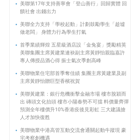
美聯第17年支持善寧會「登山善行」回歸實體 回
饋社會 出錢出力
美聯全力支持「學校起動」計劃鼓勵學生「趁墟
做老闆」 身體力行為學生打氣
首季業績輝煌 五星級酒店設「金兔宴」獎勵精英
美聯集團主席黃建業連袂副主席黃靜怡親臨嘉許
專人傳授品酒心得 振士氣次季創高峰
美聯物業住宅部首季奪佳績 集團主席黃建業及副
主席黃靜怡贈巨型香檳祝賀
美聯黃建業：銀行危機衝擊金融市場 樓市脫穎而
出 磚頭文化抬頭 樓市小陽春勢不可擋 料價量齊彈
預測全年樓價升10%香港疫後見彩虹 三大建議搶
人才加快復甦
美聯物業中港高管互動交流會通關起動牛蹤現 豪
宅考察創機遇