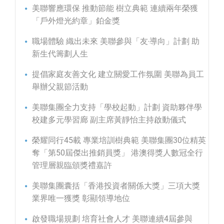
美聯響應環保 推動節能 樹立典範 連續兩年榮獲
「戶外燈光約章」鉑金獎
職場體驗 織出未來 美聯參與「友‧導向」計劃 助
新生代籌劃人生
提倡家庭友善文化 建立關愛工作氛圍 美聯為員工
舉辦父親節活動
美聯集團全力支持「學校起動」計劃 資助夥伴學
校建多元學習廊 副主席黃靜怡主持啟動儀式
榮耀同行45載 專業培訓樹典範 美聯集團30位精英
奪「第50屆傑出推銷員獎」 港澳得獎人數冠全行
管理層親臨頒獎禮嘉許
美聯集團囊括「香港投資者關係大獎」三項大獎
業界唯一獲獎 彰顯領導地位
啟發職場規劃 培育社會人才 美聯連續4屆參與