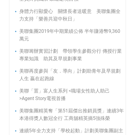
身體力行顯愛心 關懷長者送暖意 美聯集團全
力支持「樂善共迎中秋日」
美聯集團2019年中期業績公佈 半年賺港幣9,360
萬元
美聯籌辦實習計劃 帶領學生參觀分行 傳授行業
專業知識 助其及早規劃事業
美聯再度參與「友．導向」計劃助青年及早規劃
人生 贏在起跑線
美聯「置」富人生系列 <職場女性助人助己
>Agent Story電視首播
美聯集團精英奪「第51屆傑出推銷員獎」連續3年
本港得獎人數冠全行 工商舖精英摘5強殊榮
連續5年全力支持「學校起動」計劃美聯集團副主