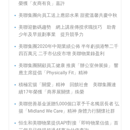
榮獲「友商有良」嘉許
美聯集團向員工送上應節水果 甜蜜溫馨共慶中秋
美聯迎數碼趨勢 網上講座傳授求職技巧 助青
少年及早規劃事業 提升競爭力
美聯集團2020年中期業績公佈 半年虧損港幣二千
四百萬元 二手市佔疫市增 美聯物業錄盈利
美聯集團關顧員工健康 推廣「辦公室伸展操」 響
應主席提倡「Physically Fit」精神
積極宏揚「關愛」精神 回饋社會 美聯集團連
續17年榮獲「商界展關懷」殊榮
美聯慈善基金派贈5,000個口罩予千名獨居長者 弘
揚「Midland We Care」精神 身體力行關懷社群
恒生和美聯物業提供API對接「即時物業估值」首