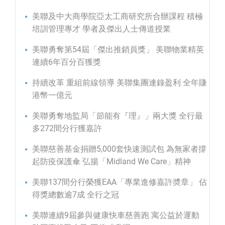
美聯及中大商學院亞太工商研究所合辦課程 積極
培訓管理專才 學者及傑出人士傳道授業
美聯勇奪第54屆「傑出推銷員獎」 美聯物業精英
連續6年百分百獲獎
持續改革 重組前線領導 美聯集團連錄盈利 全年賺
港幣一億元
美聯勇奪地監局「節能有『理』」兩大獎 全行最
多272間分行獲嘉許
美聯慈善基金捐贈5,000套快速測試包 為無家者撐
起防疫保護傘 弘揚「Midland We Care」精神
美聯137間分行榮獲EAA「專業進修嘉許奬章」 佔
得獎總數逾7成 全行之冠
美聯連續9屆參與健康快車慈善跑 寓公益於運動