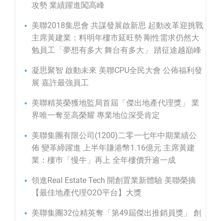
攻勢 業績躍進闖高峰
美聯2018集思會 共謀發展啟新思 起動改革迎挑戰
主席黃建業：料明年樓市延旺勢 剛性需求仍然大
勉員工「夢想有多大 舞台有多大」 踏征途越巔峰
凝思聚智 啟動未來 美聯CPU全民大會 公佈福利發
展 嘉許最強員工
美聯精英榮獲地監局首屆「傑出地產代理獎」 業
界唯一奪至高榮耀 專業地位深受肯定
美聯集團有限公司(1200)二零一七年中期業績公
佈 變革締躍進 上半年賺港幣1.16億元 主席黃建
業：樓巿「慢牛」再上 全年樓價升逾一成
領進Real Estate Tech 開創置業新體驗 美聯榮摘
【最佳地產代理O2O平台】大獎
美聯集團32位精英奪「第49屆傑出推銷員獎」 創