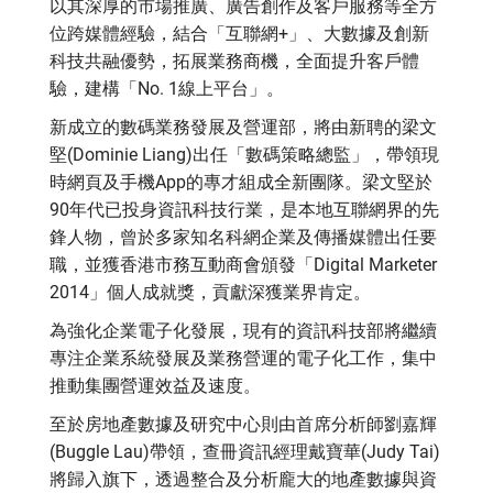
以其深厚的市場推廣、廣告創作及客戶服務等全方
位跨媒體經驗，結合「互聯網+」、大數據及創新
科技共融優勢，拓展業務商機，全面提升客戶體
驗，建構「No. 1線上平台」。
新成立的數碼業務發展及營運部，將由新聘的梁文
堅(Dominie Liang)出任「數碼策略總監」，帶領現
時網頁及手機App的專才組成全新團隊。梁文堅於
90年代已投身資訊科技行業，是本地互聯網界的先
鋒人物，曾於多家知名科網企業及傳播媒體出任要
職，並獲香港市務互動商會頒發「Digital Marketer
2014」個人成就獎，貢獻深獲業界肯定。
為強化企業電子化發展，現有的資訊科技部將繼續
專注企業系統發展及業務營運的電子化工作，集中
推動集團營運效益及速度。
至於房地產數據及研究中心則由首席分析師劉嘉輝
(Buggle Lau)帶領，查冊資訊經理戴寶華(Judy Tai)
將歸入旗下，透過整合及分析龐大的地產數據與資