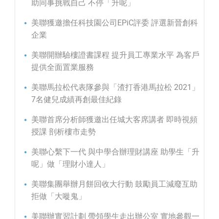
助同事挑戰自己 不停「升呢」
美聯獲邀擔任科技園公司EPiC評委 評選新晉創科
企業
美聯開辦驗樓證書課程 提升員工專業水平 為客戶
提供全面置業服務
美聯馬拉松代表隊參與「渣打香港馬拉松 2021」
7名健兒成績再創最佳紀錄
美聯首席分析師獲邀出任城大客席講者 即時視頻
授課 剖析樓市走勢
美聯心繫下一代 與中學合辦理財講座 助學生「升
呢」做「理財小達人」
美聯集團舉辦月餅回收大行動 鼓勵員工減廢互助
拒做「大嘥鬼」
美聯辦實習計劃 帶領學生走出辦公室 實地參觀一