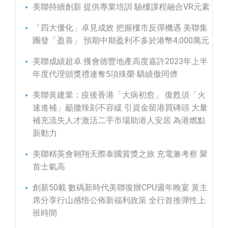
美聯持續創新 提供專業培訓 驗樓課程融合VR元素
「四大優化」卓見成效 把握樓市反彈機遇 美聯集
團發「盈喜」 預期中期盈利不多於港幣4,000萬元
美聯成績超卓 獲會德豐地產高度嘉許2023年上半
年度代理頒獎禮連奪5項殊榮 驕績傲同儕
美聯黃建業：疫後香港「大病初愈」 復甦須「火
速進補」籲撤辣刻不容緩 引資金留港買磚頭 大量
補充流失人才激活二手市場助港人安居 為港燃點
新動力
美聯精英會翱翔天際泰國賞獎之旅 充電兼考察 聚
首士氣高
創新50載 數碼新時代美聯復辦CPU週年晚宴 黃主
席分享行山感悟公佈新福利政策 全行首推彈性上
班時間