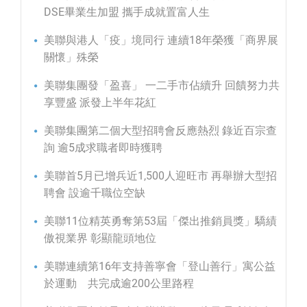
DSE畢業生加盟 攜手成就置富人生
美聯與港人「疫」境同行 連續18年榮獲「商界展
關懷」殊榮
美聯集團發「盈喜」 一二手市佔續升 回饋努力共
享豐盛 派發上半年花紅
美聯集團第二個大型招聘會反應熱烈 錄近百宗查
詢 逾5成求職者即時獲聘
美聯首5月已增兵近1,500人迎旺市 再舉辦大型招
聘會 設逾千職位空缺
美聯11位精英勇奪第53屆「傑出推銷員獎」驕績
傲視業界 彰顯龍頭地位
美聯連續第16年支持善寧會「登山善行」寓公益
於運動 共完成逾200公里路程