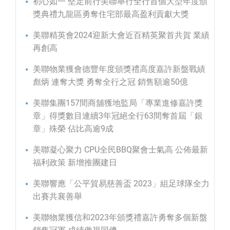
初心如一 堅定前行美聯舉行全行首個大型年度頒
獎典禮九龍區勇奪住宅部最高盈利貢獻大獎
美聯精英會2024迎新大會近百精英聚首共賀 業績
再創高
美聯物業獲會德豐年度頒獎禮高度嘉許新盤戰績
彪炳 連奪大獎 勇奪全行之冠 銷售額逾50億
美聯集團157間商舖獲地監局「專業進修嘉許獎
章」得獎數目連續3年冠絕全行63間奪首屆「銀
章」殊榮 佔比高逾9成
美聯凝心聚力 CPU全民BBQ聚會士氣高 公佈最新
福利政策 新增推團建日
美聯響應「公平貿易慈善盃 2023」組足球隊全力
出賽共襄善舉
美聯物業獲信和2023年頒獎禮嘉許勇奪多個新盤