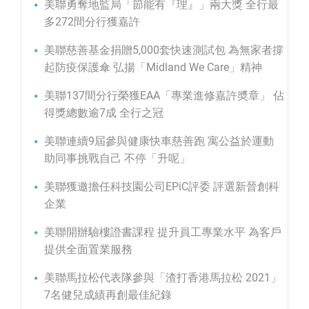
美聯勇奪地監局「節能有『理』」兩大獎 全行最
多272間分行獲嘉許
美聯慈善基金捐贈5,000套快速測試包 為無家者撐
起防疫保護傘 弘揚「Midland We Care」精神
美聯137間分行榮獲EAA「專業進修嘉許奬章」 佔
得獎總數逾7成 全行之冠
美聯連續9屆參與健康快車慈善跑 寓公益於運動
助同事挑戰自己 不停「升呢」
美聯獲邀擔任科技園公司EPiC評委 評選新晉創科
企業
美聯開辦驗樓證書課程 提升員工專業水平 為客戶
提供全面置業服務
美聯馬拉松代表隊參與「渣打香港馬拉松 2021」
7名健兒成績再創最佳紀錄