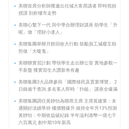
美聯首席分析師獲邀出任城大客席講者 即時視頻
授課 剖析樓市走勢
美聯心繫下一代 與中學合辦理財講座 助學生「升
呢」做「理財小達人」
美聯集團舉辦月餅回收大行動 鼓勵員工減廢互助
拒做「大嘥鬼」
美聯辦實習計劃 帶領學生走出辦公室 實地參觀一
手新盤 獲實習生大讚新奇有趣
美聯集團3大品牌參與「國際移民及置業博覽」 2
日錄逾千查詢 多名客人即時「扑鎚」 講座全爆滿
美聯集團調任黃靜怡為聯席主席 主席黃建業：未
通關好淡續爭持 樓價難爆升 維持全年升13%預測
黃靜怡：中期收益破紀錄 半年溢利港幣一億七千
六百萬元 創中期10年新高