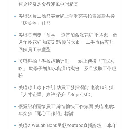
運金牌及足金行運風車贈精英
美聯送員工應節美食網上聖誕慈善拍賣籌款共慶
「暖笠笠」佳節
美聯集團發「盈喜」 逆市加薪派花紅 平均派一個
月年終花紅 加薪2.5%優於大市 一二手市佔齊升
回饋員工享豐盈
美聯夥拍「學校起動計劃」 線上傳授「面試攻
略」 助學子增加求職獲聘機會 及早汲取工作經
驗
美聯線上線下培訓 助員工發揮潛能 連續10年獲
「人才企業」嘉許 榮升「Super MD」
優渥福利關懷員工 締造愉快工作氛圍 美聯連續5
年榮獲「開心工作間」標誌
美聯X WeLab Bank呈獻Youtube直播論壇 上車年