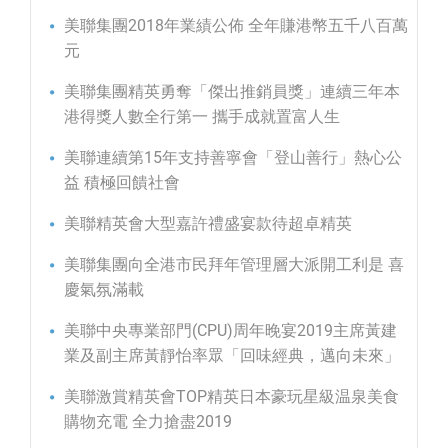
美聯集團2018年業績公佈 全年賺港幣五千八百萬
元
美聯集團精英勇奪「傑出推銷員獎」連續三年本
港得獎人數全行第一 攜手成就置富人生
美聯連續第15年支持善寧會「登山善行」熱心公
益 積極回饋社會
美聯精英會大型嘉許禮盛宴款待超卓精英
美聯集團向全港市民拜年管理層大派開工利是 喜
慶氣氛滿載
美聯中央專業部門(CPU)周年晚宴2019主席黃建
業及副主席黃靜怡率眾「回味經典，邁向未來」
美聯激賞精英會TOP精英日本豪玩星級温泉美食
購物充電 全力搶盡2019