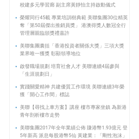
校建多元學習廊 副主席黃靜怡主持啟動儀式
榮耀同行45載 專業培訓樹典範 美聯集團30位精英
奪「第50屆傑出推銷員獎」 港澳得獎人數冠全行
管理層親臨頒獎禮嘉許
美聯集團囊括「香港投資者關係大獎」三項大獎
業界唯一獲獎 彰顯領導地位
啟發職場規劃 培育社會人才 美聯連續4屆參與
「生涯規劃日」
實踐關愛精神 共建優質工作環境 美聯連續3年榮
獲「開心工作間」標誌
美聯【尋找上車方案】講座 樓市專家坐鎮 為新港
青年剖析樓市走勢
美聯集團2017年全年業績公佈 賺港幣1.93億元 登
5年新高 派息每股港幣5仙 黃建業：「剛性泡沫」