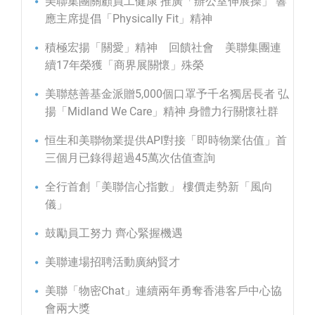
美聯集團關顧員工健康 推廣「辦公室伸展操」 響
應主席提倡「Physically Fit」精神
積極宏揚「關愛」精神 回饋社會 美聯集團連
續17年榮獲「商界展關懷」殊榮
美聯慈善基金派贈5,000個口罩予千名獨居長者 弘
揚「Midland We Care」精神 身體力行關懷社群
恒生和美聯物業提供API對接「即時物業估值」首
三個月已錄得超過45萬次估值查詢
全行首創「美聯信心指數」 樓價走勢新「風向
儀」
鼓勵員工努力 齊心緊握機遇
美聯連場招聘活動廣納賢才
美聯「物密Chat」連續兩年勇奪香港客戶中心協
會兩大獎