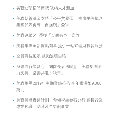
美聯連環招聘博覽 吸納人才新血
美聯慈善基金支持「公平貿易盃」 推廣平等概念
集團代表勇奪「自強碗」亞軍
美聯連續5年榮獲「友商有良」嘉許
美聯集團全新據點開幕 提供一站式理財投資服務
全員齊抗風浪 鼓勵逆境自強
身體力行顯愛心 關懷長者送暖意 美聯集團全
力支持「樂善共迎中秋日」
美聯集團2019年中期業績公佈 半年賺港幣9,360
萬元
美聯籌辦實習計劃 帶領學生參觀分行 傳授行業
專業知識 助其及早規劃事業