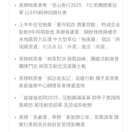
美聯物業勇奪「登山善行2025」7公里團體賽冠
軍 以3-Fit精神回饋社會
上半年住宅物業「量升額跌 價量背馳」 料成交金
額創9年同期新低 美聯黃建業：關稅烽煙捲樓市
本地購買力反撲 中大型單位「拖後腿」 倡設「跨
境購房通」引活水 以「外需」激活「內需」
美聯精英會「精英對決 挑戰巔峰」團建活動激發
團隊鬥志 精英互動交流凝聚士氣
美聯精英會「探訪老友記」送暖行動 攜手基督教
家庭服務中心關懷長者傳遞溫情
「趁墟做老闆2025」活動圓滿落幕 助學子實踐商
業構想 展現創意碩果 見證成長蛻變
美聯「美豪滙」舉辦「家族辦公室」茶聚講座 匯
聚行業精英共探財富管理新機遇