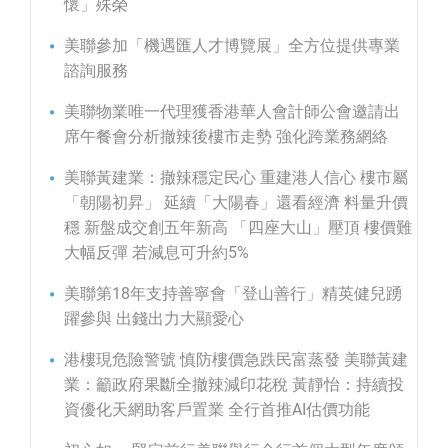
懷」殊榮
美聯參加「機遇匯人才博覽展」全方位提供專業
諮詢服務
美聯物業唯一代理獲香港華人會計師公會邀請出
席午餐會分析撤辣後樓市走勢 強化跨業務網絡
美聯黃建業：撤辣穩定民心 重建港人信心 樓市屬
「朝陽初昇」 延續「大陽春」還看經濟 料量升價
穩 新盤成交創五年新高 「四座大山」壓頂 樓價難
大幅反彈 若減息可升約5%
美聯第18年支持善寧會「登山善行」精英健兒踴
躍參與 出錢出力大顯愛心
港樓現危險警號 慎防樓價急跌民富蒸發 美聯黃建
業：籲政府果斷全撤辣減印花稅 黃靜怡：持續投
資優化天網助客戶置業 全行首推AI估價功能