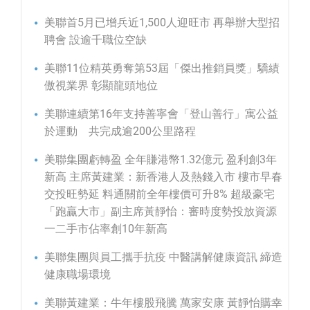
美聯首5月已增兵近1,500人迎旺市 再舉辦大型招
聘會 設逾千職位空缺
美聯11位精英勇奪第53屆「傑出推銷員獎」驕績
傲視業界 彰顯龍頭地位
美聯連續第16年支持善寧會「登山善行」寓公益
於運動 共完成逾200公里路程
美聯集團虧轉盈 全年賺港幣1.32億元 盈利創3年
新高 主席黃建業：新香港人及熱錢入市 樓市早春
交投旺勢延 料通關前全年樓價可升8% 超級豪宅
「跑贏大市」副主席黃靜怡：審時度勢投放資源
一二手市佔率創10年新高
美聯集團與員工攜手抗疫 中醫講解健康資訊 締造
健康職場環境
美聯黃建業：牛年樓股飛騰 萬家安康 黃靜怡購幸