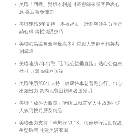
美聯「阿搜」雙版本利是封載譽歸來贈客戶表心
意 喜迎新春佳節
美聯連續5年支持「學校起動」計劃與師生分享營
銷心得 傳授演講技巧
美聯港島區奪全年最高盈利貢獻大獎超卓精英共
創輝煌
美聯連續7年出戰「新地公益垂直跑」熱心公益惠
社群 力攀高峰登頂端
美聯連續第8年支持「健康快車慈善跑步行」出心
出錢出力 為內地貧困視障者送光明
美聯「放盤大激賞」活動 成就置富人生放盤即送
人氣阿搜月曆及精品
美聯全力支持「華懋行 2018」慈善步行活動保護
生態環境 共建美滿家園