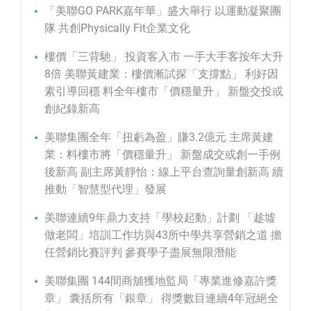
「美聯GO PARK嘉年華」盛大舉行 以運動凝聚團
隊 共創Physically Fit企業文化
樓價「三背馳」 投資客入市 一手大手客按年大升
8倍 美聯黃建業：樓價漸試探「支撐點」 利好因
素引導回穩 料全年樓市「價穩量升」 新盤交投或
創紀錄新高
美聯集團全年「扭虧為盈」賺3.2億元 主席黃建
業：料樓市將「價穩量升」 新盤成交或創一手例
後新高 副主席黃靜怡：線上平台查詢量創新高 續
推動「智慧型代理」發展
美聯連續9年鼎力支持「學校起動」計劃 「趁墟
做老闆」培訓工作坊與43所中學共享營銷之道 擔
任營銷比賽評判 參賽學子盡展無限潛能
美聯集團 144間商舖獲地監局「專業進修嘉許獎
章」 囊括所有「銀章」 得獎數目連續4年冠絕全