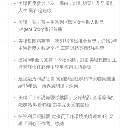
美聯再度參與「友．導向」計劃助青年及早規劃
人生 贏在起跑線
美聯「置」富人生系列 <職場女性助人助己
>Agent Story電視首播
美聯集團精英奪「第51屆傑出推銷員獎」連續3年
本港得獎人數冠全行 工商舖精英摘5強殊榮
連續5年全力支持「學校起動」計劃美聯集團副主
席黃靜怡任夥伴中學畢業禮主禮嘉賓
建設融洽和諧社會 實踐關愛社群精神美聯集團連
續16年獲「商界展關懷」殊榮
美聯「上車講座暨睇樓團」反應熱烈 全場爆滿打
鐵趁熱 即赴睇樓 盡享完美置業體驗
拓福利展現關愛 建優質工作環境美聯連續4年榮
獲「開心工作間」標誌