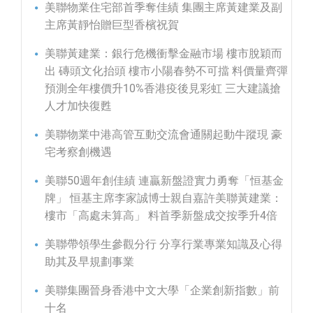
美聯物業住宅部首季奪佳績 集團主席黃建業及副
主席黃靜怡贈巨型香檳祝賀
美聯黃建業：銀行危機衝擊金融市場 樓市脫穎而
出 磚頭文化抬頭 樓市小陽春勢不可擋 料價量齊彈
預測全年樓價升10%香港疫後見彩虹 三大建議搶
人才加快復甦
美聯物業中港高管互動交流會通關起動牛蹤現 豪
宅考察創機遇
美聯50週年創佳績 連贏新盤證實力勇奪「恒基金
牌」 恒基主席李家誠博士親自嘉許美聯黃建業：
樓市「高處未算高」 料首季新盤成交按季升4倍
美聯帶領學生參觀分行 分享行業專業知識及心得
助其及早規劃事業
美聯集團晉身香港中文大學「企業創新指數」前
十名