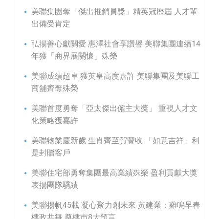
美聯集團奪「傑出推銷員獎」精英冠歷屆 人才輩
出備受肯定
弘揚善心獻關愛 惠澤社會享讚譽 美聯集團連續14
年獲「商界展關懷」殊榮
美聯成績超卓 獲英皇高度嘉許 美聯集團及美聯工
商舖齊奪殊榮
美聯首度勇奪「亞太傑出僱主大獎」 重視人才文
化策略獲嘉許
美聯物業慶新歲 生肖齊至賀豐收 「如意吉祥」利
是封贈客戶
美聯住宅部勇奪集團最高業績殊榮 盈利貢獻大獎
表揚團隊驕績
美聯揚帆45載 凝心聚力創未來 黃建業：雞鳴早春
樓政共舞 奠樓巿8大預言