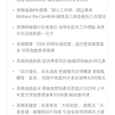
美聯連續8年榮獲「開心工作間」標誌秉承
Midland We Care精神 關懷員工締造愉快工作環境
美聯積極履行社會責任 為學生提供工作體驗 為學
生生涯規劃盡一分力
美聯榮獲「DSA 55周年成就獎」嘉許歷屆獲獎最
多 培育無數業界棟樑
美聯持續創新 提供專業培訓 驗樓課程融合VR元素
「四大優化」卓見成效 把握樓市反彈機遇 美聯集
團發「盈喜」 預期中期盈利不多於港幣4,000萬元
美聯成績超卓 獲會德豐地產高度嘉許2023年上半
年度代理頒獎禮連奪5項殊榮 驕績傲同儕
美聯黃建業：疫後香港「大病初愈」 復甦須「火
速進補」籲撤辣刻不容緩 引資金留港買磚頭 大量