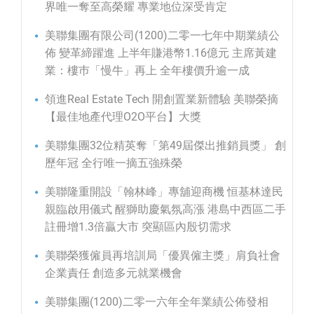
界唯一奪至高榮耀 專業地位深受肯定
美聯集團有限公司(1200)二零一七年中期業績公
佈 變革締躍進 上半年賺港幣1.16億元 主席黃建
業：樓巿「慢牛」再上 全年樓價升逾一成
領進Real Estate Tech 開創置業新體驗 美聯榮摘
【最佳地產代理O2O平台】大獎
美聯集團32位精英奪「第49屆傑出推銷員獎」 創
歷年冠 全行唯一摘五強殊榮
美聯隆重開設「翰林峰」專舖迎商機 恒基林達民
親臨啟用儀式 醒獅助慶氣氛高漲 港島中西區二手
註冊增1.3倍贏大市 突顯區內殷切需求
美聯榮獲僱員再培訓局「優異僱主獎」肩負社會
企業責任 創造多元就業機會
美聯集團(1200)二零一六年全年業績公佈發相