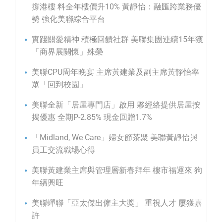
撐港樓 料全年樓價升10% 黃靜怡：融匯跨業務優
勢 強化美聯綜合平台
實踐關愛精神 積極回饋社群 美聯集團連續15年獲
「商界展關懷」殊榮
美聯CPU周年晚宴 主席黃建業及副主席黃靜怡率
眾「回到校園」
美聯全新「居屋專門店」啟用 夥經絡提供居屋按
揭優惠 全期P-2.85% 現金回贈1.7%
「Midland, We Care」婦女節茶聚 美聯黃靜怡與
員工交流職場心得
美聯黃建業主席與管理層新春拜年 樓市福運來 狗
年續興旺
美聯蟬聯「亞太傑出僱主大獎」 重視人才 屢獲嘉
許