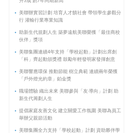
升3成 創7年同期新高
美聯辦實習計劃 培育人才饋社會 帶領學生參觀分
行 灌輸行業專業知識
助新生代規劃人生 築夢遠航美聯榮獲「最佳商校
伙伴」獎項
美聯集團連續4年支持「學校起動」計劃出席創
「科」齊起動頒獎禮 鼓勵年輕發明家發揮創意
美聯響應環保 推動節能 樹立典範 連續兩年榮獲
「戶外燈光約章」鉑金獎
職場體驗 織出未來 美聯參與「友‧導向」計劃 助
新生代籌劃人生
提倡家庭友善文化 建立關愛工作氛圍 美聯為員工
舉辦父親節活動
美聯集團全力支持「學校起動」計劃 資助夥伴學