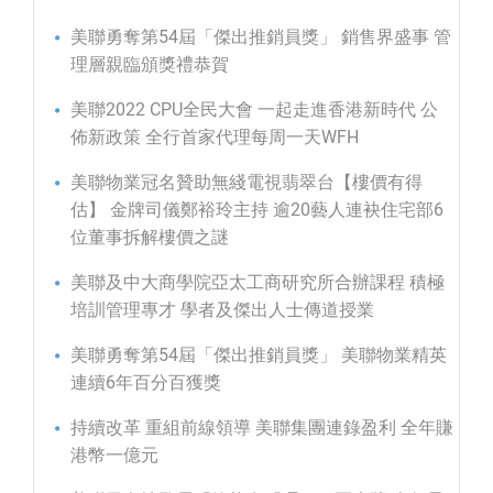
美聯勇奪第54屆「傑出推銷員獎」 銷售界盛事 管
理層親臨頒獎禮恭賀
美聯2022 CPU全民大會 一起走進香港新時代 公
佈新政策 全行首家代理每周一天WFH
美聯物業冠名贊助無綫電視翡翠台【樓價有得
估】 金牌司儀鄭裕玲主持 逾20藝人連袂住宅部6
位董事拆解樓價之謎
美聯及中大商學院亞太工商研究所合辦課程 積極
培訓管理專才 學者及傑出人士傳道授業
美聯勇奪第54屆「傑出推銷員獎」 美聯物業精英
連續6年百分百獲獎
持續改革 重組前線領導 美聯集團連錄盈利 全年賺
港幣一億元