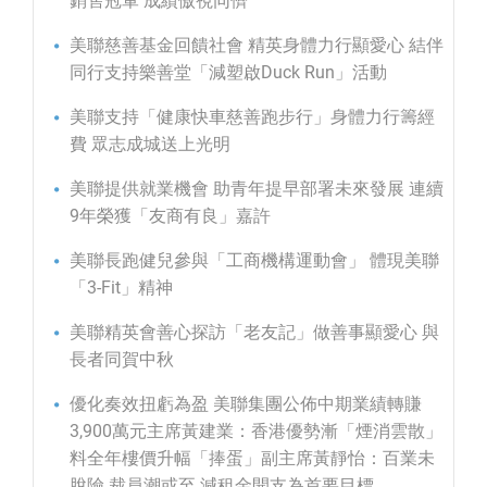
銷售冠軍 成績傲視同儕
美聯慈善基金回饋社會 精英身體力行顯愛心 結伴
同行支持樂善堂「減塑啟Duck Run」活動
美聯支持「健康快車慈善跑步行」身體力行籌經
費 眾志成城送上光明
美聯提供就業機會 助青年提早部署未來發展 連續
9年榮獲「友商有良」嘉許
美聯長跑健兒參與「工商機構運動會」 體現美聯
「3-Fit」精神
美聯精英會善心探訪「老友記」做善事顯愛心 與
長者同賀中秋
優化奏效扭虧為盈 美聯集團公佈中期業績轉賺
3,900萬元主席黃建業：香港優勢漸「煙消雲散」
料全年樓價升幅「捧蛋」副主席黃靜怡：百業未
脫險 裁員潮或至 減租金開支為首要目標