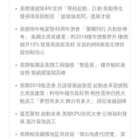
美聯連續第4年支持「學校起動」計劃 鼓勵學生
發揮環保與創意 「趁墟做老闆」盡展才能
美聯周年晚宴暨45周年酒會 「榮耀同行 共創新傳
奇」 集團主席黃建業：料2018樓市價量齊升 樓價
續升10% 發展再踏新里程 斥資約888萬港元增持
股份顯信心
美聯集團及美聯工商舖發「雙盈喜」 樓市暢旺展
攻勢 業績躍進闖高峰
美聯2018集思會 共謀發展啟新思 起動改革迎挑戰
主席黃建業：料明年樓市延旺勢 剛性需求仍然大
勉員工「夢想有多大 舞台有多大」 踏征途越巔峰
凝思聚智 啟動未來 美聯CPU全民大會 公佈福利發
展 嘉許最強員工
美聯精英榮獲地監局首屆「傑出地產代理獎」 業