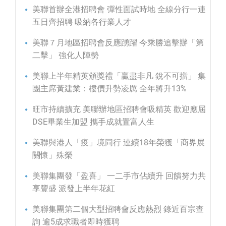
美聯首辦全港招聘會 彈性面試時地 全線分行一連
五日齊招聘 吸納各行業人才
美聯７月地區招聘會反應踴躍 今乘勝追擊辦「第
二擊」 強化人陣勢
美聯上半年精英頒獎禮「贏盡非凡 銳不可擋」 集
團主席黃建業：樓價升勢凌厲 全年將升13%
旺市持續擴充 美聯辦地區招聘會吸精英 歡迎應屆
DSE畢業生加盟 攜手成就置富人生
美聯與港人「疫」境同行 連續18年榮獲「商界展
關懷」殊榮
美聯集團發「盈喜」 一二手市佔續升 回饋努力共
享豐盛 派發上半年花紅
美聯集團第二個大型招聘會反應熱烈 錄近百宗查
詢 逾5成求職者即時獲聘