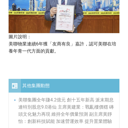
圖片說明：
美聯物業連續6年獲「友商有良」嘉許，認可美聯在培
養年青一代方面的貢獻。
其他集團動態
美聯集團全年賺4.2億元 創十五年新高 派末期息
連特別股息9.0港仙 主席黃建業：戰亂樓價穩 磚
頭文化魅力再現 維持全年價量預測 副主席黃靜
怡：創新科技賦能 加速營運效率 提升置業體驗