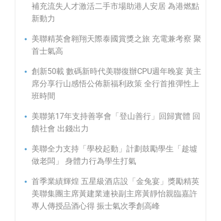
補充流失人才激活二手市場助港人安居 為港燃點
新動力
美聯精英會翱翔天際泰國賞獎之旅 充電兼考察 聚
首士氣高
創新50載 數碼新時代美聯復辦CPU週年晚宴 黃主
席分享行山感悟公佈新福利政策 全行首推彈性上
班時間
美聯第17年支持善寧會「登山善行」回歸實體 回
饋社會 出錢出力
美聯全力支持「學校起動」計劃鼓勵學生「趁墟
做老闆」 身體力行為學生打氣
首季業績輝煌 五星級酒店設「金兔宴」獎勵精英
美聯集團主席黃建業連袂副主席黃靜怡親臨嘉許
專人傳授品酒心得 振士氣次季創高峰