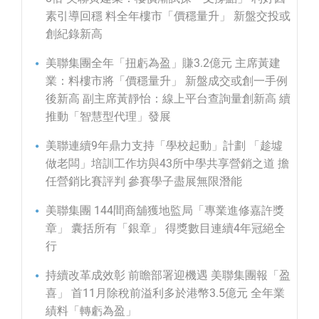
素引導回穩 料全年樓市「價穩量升」 新盤交投或
創紀錄新高
美聯集團全年「扭虧為盈」賺3.2億元 主席黃建
業：料樓市將「價穩量升」 新盤成交或創一手例
後新高 副主席黃靜怡：線上平台查詢量創新高 續
推動「智慧型代理」發展
美聯連續9年鼎力支持「學校起動」計劃 「趁墟
做老闆」培訓工作坊與43所中學共享營銷之道 擔
任營銷比賽評判 參賽學子盡展無限潛能
美聯集團 144間商舖獲地監局「專業進修嘉許獎
章」 囊括所有「銀章」 得獎數目連續4年冠絕全
行
持續改革成效彰 前瞻部署迎機遇 美聯集團報「盈
喜」 首11月除稅前溢利多於港幣3.5億元 全年業
績料「轉虧為盈」