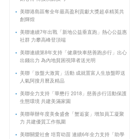
美聯港島區奪全年最高盈利貢獻大獎超卓精英共
創輝煌
美聯連續7年出戰「新地公益垂直跑」熱心公益惠
社群 力攀高峰登頂端
美聯連續第8年支持「健康快車慈善跑步行」出心
出錢出力 為內地貧困視障者送光明
美聯「放盤大激賞」活動 成就置富人生放盤即送
人氣阿搜月曆及精品
美聯全力支持「華懋行 2018」慈善步行活動保護
生態環境 共建美滿家園
美聯舉辦年度美食盛會「蟹逅宴」增加員工凝聚
力 共建優質工作氛圍
美聯關愛社會 培育幼苗 連續6年全力支持「助學