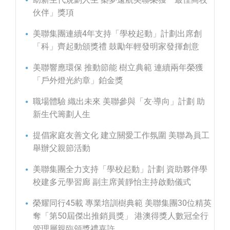
伙伴」獎項
美聯集團連續4年支持「學校起動」計劃出席創
「科」齊起動頒獎禮 鼓勵年輕發明家發揮創意
美聯響應環保 推動節能 樹立典範 連續兩年榮獲
「戶外燈光約章」鉑金獎
職場體驗 織出未來 美聯參與「友‧導向」計劃 助
新生代籌劃人生
提倡家庭友善文化 建立關愛工作氛圍 美聯為員工
舉辦父親節活動
美聯集團全力支持「學校起動」計劃 資助夥伴學
校建多元學習廊 副主席黃靜怡主持啟動儀式
榮耀同行45載 專業培訓樹典範 美聯集團30位精英
奪「第50屆傑出推銷員獎」 港澳得獎人數冠全行
管理層親臨頒獎禮嘉許