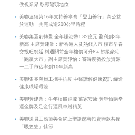
傲視業界 彰顯龍頭地位
美聯連續第16年支持善寧會「登山善行」寓公益
於運動 共完成逾200公里路程
美聯集團虧轉盈 全年賺港幣1.32億元 盈利創3年
新高 主席黃建業：新香港人及熱錢入市 樓市早春
交投旺勢延 料通關前全年樓價可升8% 超級豪宅
「跑贏大市」副主席黃靜怡：審時度勢投放資源
一二手市佔率創10年新高
美聯集團與員工攜手抗疫 中醫講解健康資訊 締造
健康職場環境
美聯黃建業：牛年樓股飛騰 萬家安康 黃靜怡購幸
運金牌及足金行運風車贈精英
美聯送員工應節美食網上聖誕慈善拍賣籌款共慶
「暖笠笠」佳節