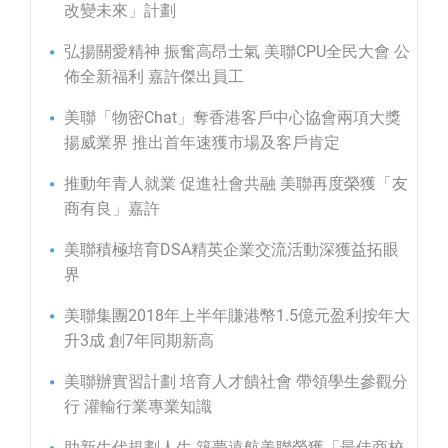
改變未來」計劃
弘揚關愛精神 振奮高昂士氣 美聯CPU全民大會 公
佈全新福利 嘉許傑出員工
美聯「物密Chat」奪香港客戶中心協會兩項大獎
揚威業界 推出首年速獲市場及客戶肯定
推動年青人就業 促進社會共融 美聯再度榮獲「友
商有良」嘉許
美聯積極培育DSA精英企業交流活動深獲益拓眼
界
美聯集團2018年上半年賺港幣1.5億元盈利按年大
升3成 創7年同期新高
美聯辦實習計劃 培育人才饋社會 帶領學生參觀分
行 灌輸行業專業知識
助新生代規劃人生 築夢遠航美聯榮獲「最佳商校