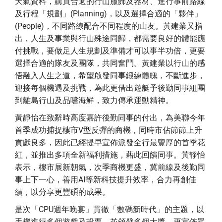
天氣資料，購買合適的行山服飾及器材、進行事前路線
及行程「規劃」(Planning)，以及選擇合適的「夥伴」
(People)，不同路線配合不同程度的山友。黃建業又指
出，人生及事業與行山殊途同歸，都需要良好的體能應
付挑戰，要做足人生規劃及準備才可以事半功倍，更要
選擇合適的隊友及團隊，共同奮鬥。黃建業以行山的感
悟融入人生之道，希望啟發同事鍛練體魄，不斷進步，
迎接每個機遇及挑戰，為此更借出遊艇予後勤同事組團
到離島行山及品嚐海鮮，致力傳承運動精神。
黃靜怡在致辭時高度嘉許後勤同事的付出，為美聯今年
首季成功捕捉樓市V型反彈的商機，同時市佔節節上升
貢獻良多，因此已經提早宣佈派發全行最豐厚的首季花
紅，並推出多項全新福利措施，藉此回饋同事。黃靜怡
表示，樓市展新朝氣，次季商機更盛，冀前線及後勤同
事上下一心，善用AI等新科技提升效率，合力再創佳
績，以分享更豐碩的成果。
是次「CPU週年晚宴」貫徹「數碼新時代」的主題，以
手機進行多個遊戲及投票，並頒發多個大獎，更宣佈眾