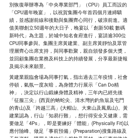
別恢復舉辦專為「中央專業部門」（CPU）員工而設的
「CPU週年晚宴」，以祝賀集團今年首四個月連締驕
績，並感謝前線和後勤與集團齊心同行，破浪前進。適
值美聯創立50週年的大日子，晚宴以「創新50載 數碼
新時代」為主題，於城中知名食府進行，宴請逾300位
CPU同事參與。集團主席黃建業、副主席黃靜怡及眾管
理層齊心出席支持，與同事歡聚，親自頒發多個大獎，
並回顧集團在業務及科技上的持續發展，分享最新捷報
及揭示未來願景。
黃建業親臨會場為同事打氣，指出過去三年疫情，社會
停頓，氣氛一度灰暗，為身體力行展示「Can Do精
神」，決定以行山鍛練身體及精神，三年內已經先後
「征服三尖」(西貢的蚺蛇尖、清水灣的釣魚翁及屯門
的青山)及「跨越三高」(大帽山、大東山及鳳凰山)。黃
建業認為，行山「知易行難」，想行得安全又健康，需
要做足「4Ps」，即是要練好「體能」(Physically Fit)以
應付險峰、做足「事前預備」(Preparation)搜集路線及