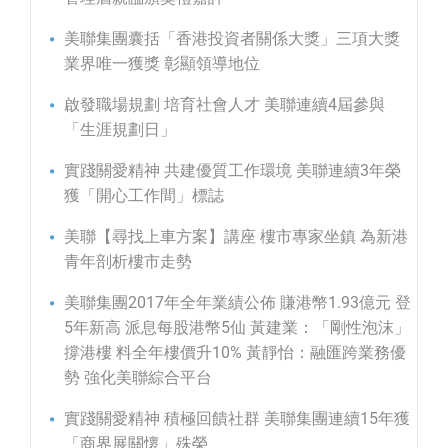
美聯集團囊括「香港投資者關係大獎」三項大獎
業界唯一獲獎 彰顯領導地位
啟發職場規劃 培育社會人才 美聯連續4屆參與
「生涯規劃日」
實踐關愛精神 共建優質工作環境 美聯連續3年榮
獲「開心工作間」標誌
美聯【尋找上車方案】講座 樓市專家坐鎮 為新港
青年剖析樓市走勢
美聯集團2017年全年業績公佈 賺港幣1.93億元 登
5年新高 派息每股港幣5仙 黃建業：「剛性泡沫」
撐港樓 料全年樓價升10% 黃靜怡：融匯跨業務優
勢 強化美聯綜合平台
實踐關愛精神 積極回饋社群 美聯集團連續15年獲
「商界展關懷」殊榮