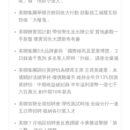
呢」做「理財小達人」
美聯集團舉辦月餅回收大行動 鼓勵員工減廢互助
拒做「大嘥鬼」
美聯辦實習計劃 帶領學生走出辦公室 實地參觀一
手新盤 獲實習生大讚新奇有趣
美聯集團3大品牌參與「國際移民及置業博覽」 2
日錄逾千查詢 多名客人即時「扑鎚」 講座全爆滿
美聯集團調任黃靜怡為聯席主席 主席黃建業：未
通關好淡續爭持 樓價難爆升 維持全年升13%預測
黃靜怡：中期收益破紀錄 半年溢利港幣一億七千
六百萬元 創中期10年新高
美聯首辦全港招聘會 彈性面試時地 全線分行一連
五日齊招聘 吸納各行業人才
美聯７月地區招聘會反應踴躍 今乘勝追擊辦「第