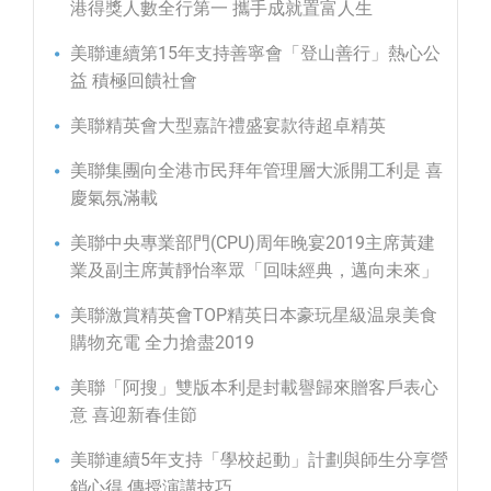
港得獎人數全行第一 攜手成就置富人生
美聯連續第15年支持善寧會「登山善行」熱心公
益 積極回饋社會
美聯精英會大型嘉許禮盛宴款待超卓精英
美聯集團向全港市民拜年管理層大派開工利是 喜
慶氣氛滿載
美聯中央專業部門(CPU)周年晚宴2019主席黃建
業及副主席黃靜怡率眾「回味經典，邁向未來」
美聯激賞精英會TOP精英日本豪玩星級温泉美食
購物充電 全力搶盡2019
美聯「阿搜」雙版本利是封載譽歸來贈客戶表心
意 喜迎新春佳節
美聯連續5年支持「學校起動」計劃與師生分享營
銷心得 傳授演講技巧