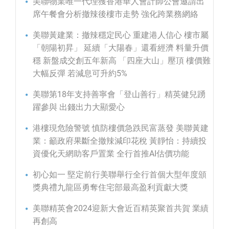
美聯物業唯一代理獲香港華人會計師公會邀請出
席午餐會分析撤辣後樓市走勢 強化跨業務網絡
美聯黃建業：撤辣穩定民心 重建港人信心 樓市屬
「朝陽初昇」 延續「大陽春」還看經濟 料量升價
穩 新盤成交創五年新高 「四座大山」壓頂 樓價難
大幅反彈 若減息可升約5%
美聯第18年支持善寧會「登山善行」精英健兒踴
躍參與 出錢出力大顯愛心
港樓現危險警號 慎防樓價急跌民富蒸發 美聯黃建
業：籲政府果斷全撤辣減印花稅 黃靜怡：持續投
資優化天網助客戶置業 全行首推AI估價功能
初心如一 堅定前行美聯舉行全行首個大型年度頒
獎典禮九龍區勇奪住宅部最高盈利貢獻大獎
美聯精英會2024迎新大會近百精英聚首共賀 業績
再創高