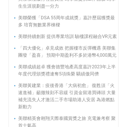
生生涯規劃盡一分力
美聯榮獲「DSA 55周年成就獎」嘉許歷屆獲獎最
多 培育無數業界棟樑
美聯持續創新 提供專業培訓 驗樓課程融合VR元素
「四大優化」卓見成效 把握樓市反彈機遇 美聯集
團發「盈喜」 預期中期盈利不多於港幣4,000萬元
美聯成績超卓 獲會德豐地產高度嘉許2023年上半
年度代理頒獎禮連奪5項殊榮 驕績傲同儕
美聯黃建業：疫後香港「大病初愈」 復甦須「火
速進補」籲撤辣刻不容緩 引資金留港買磚頭 大量
補充流失人才激活二手市場助港人安居 為港燃點
新動力
美聯精英會翱翔天際泰國賞獎之旅 充電兼考察 聚
首士氣高