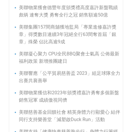
美聯物業獲會德豐年度頒獎禮高度嘉許新盤戰績
彪炳 連奪大獎 勇奪全行之冠 銷售額逾50億
美聯集團157間商舖獲地監局「專業進修嘉許獎
章」得獎數目連續3年冠絕全行63間奪首屆「銀
章」殊榮 佔比高逾9成
美聯凝心聚力 CPU全民BBQ聚會士氣高 公佈最新
福利政策 新增推團建日
美聯響應「公平貿易慈善盃 2023」組足球隊全力
出賽共襄善舉
美聯物業獲信和2023年頒獎禮嘉許勇奪多個新盤
銷售冠軍 成績傲視同儕
美聯慈善基金回饋社會 精英身體力行顯愛心 結伴
同行支持樂善堂「減塑啟Duck Run」活動
美聯支持「健康快車慈善跑步行」身體力行籌經