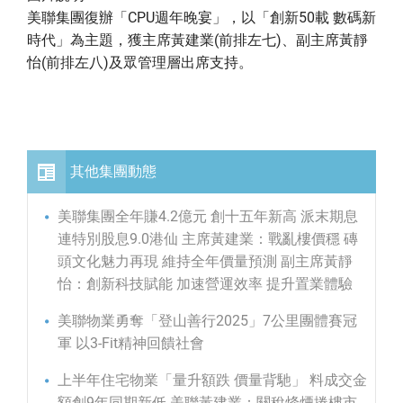
美聯集團復辦「CPU週年晚宴」，以「創新50載 數碼新
時代」為主題，獲主席黃建業(前排左七)、副主席黃靜
怡(前排左八)及眾管理層出席支持。
其他集團動態
美聯集團全年賺4.2億元 創十五年新高 派末期息
連特別股息9.0港仙 主席黃建業：戰亂樓價穩 磚
頭文化魅力再現 維持全年價量預測 副主席黃靜
怡：創新科技賦能 加速營運效率 提升置業體驗
美聯物業勇奪「登山善行2025」7公里團體賽冠
軍 以3-Fit精神回饋社會
上半年住宅物業「量升額跌 價量背馳」 料成交金
額創9年同期新低 美聯黃建業：關稅烽煙捲樓市