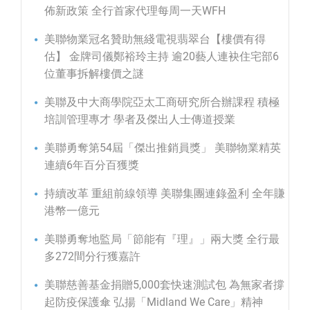
佈新政策 全行首家代理每周一天WFH
美聯物業冠名贊助無綫電視翡翠台【樓價有得
估】 金牌司儀鄭裕玲主持 逾20藝人連袂住宅部6
位董事拆解樓價之謎
美聯及中大商學院亞太工商研究所合辦課程 積極
培訓管理專才 學者及傑出人士傳道授業
美聯勇奪第54屆「傑出推銷員獎」 美聯物業精英
連續6年百分百獲獎
持續改革 重組前線領導 美聯集團連錄盈利 全年賺
港幣一億元
美聯勇奪地監局「節能有『理』」兩大獎 全行最
多272間分行獲嘉許
美聯慈善基金捐贈5,000套快速測試包 為無家者撐
起防疫保護傘 弘揚「Midland We Care」精神