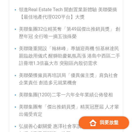
領進Real Estate Tech 開創置業新體驗 美聯榮摘
【最佳地產代理O2O平台】大獎
美聯集團32位精英奪「第49屆傑出推銷員獎」 創
歷年冠 全行唯一摘五強殊榮
美聯隆重開設「翰林峰」專舖迎商機 恒基林達民
親臨啟用儀式 醒獅助慶氣氛高漲 港島中西區二手
註冊增1.3倍贏大市 突顯區內殷切需求
美聯榮獲僱員再培訓局「優異僱主獎」肩負社會
企業責任 創造多元就業機會
美聯集團(1200)二零一六年全年業績公佈發相
美聯集團奪「傑出推銷員獎」精英冠歷屆 人才輩
出備受肯定
我要放盤
弘揚善心獻關愛 惠澤社會享讚譽 美聯集團連續14