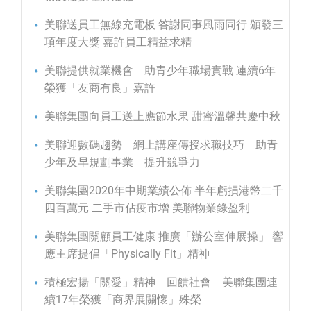
美聯送員工無線充電板 答謝同事風雨同行 頒發三
項年度大獎 嘉許員工精益求精
美聯提供就業機會 助青少年職場實戰 連續6年
榮獲「友商有良」嘉許
美聯集團向員工送上應節水果 甜蜜溫馨共慶中秋
美聯迎數碼趨勢 網上講座傳授求職技巧 助青
少年及早規劃事業 提升競爭力
美聯集團2020年中期業績公佈 半年虧損港幣二千
四百萬元 二手市佔疫市增 美聯物業錄盈利
美聯集團關顧員工健康 推廣「辦公室伸展操」 響
應主席提倡「Physically Fit」精神
積極宏揚「關愛」精神 回饋社會 美聯集團連
續17年榮獲「商界展關懷」殊榮