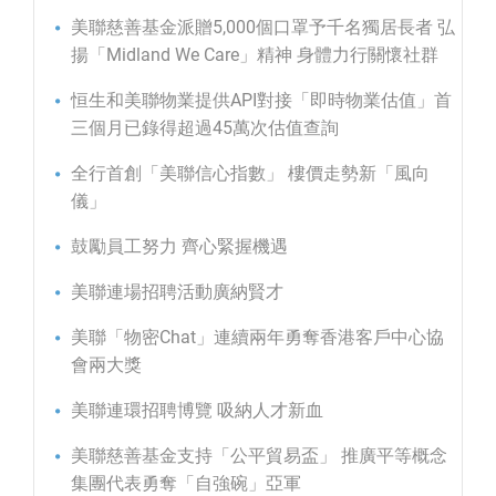
美聯慈善基金派贈5,000個口罩予千名獨居長者 弘
揚「Midland We Care」精神 身體力行關懷社群
恒生和美聯物業提供API對接「即時物業估值」首
三個月已錄得超過45萬次估值查詢
全行首創「美聯信心指數」 樓價走勢新「風向
儀」
鼓勵員工努力 齊心緊握機遇
美聯連場招聘活動廣納賢才
美聯「物密Chat」連續兩年勇奪香港客戶中心協
會兩大獎
美聯連環招聘博覽 吸納人才新血
美聯慈善基金支持「公平貿易盃」 推廣平等概念
集團代表勇奪「自強碗」亞軍