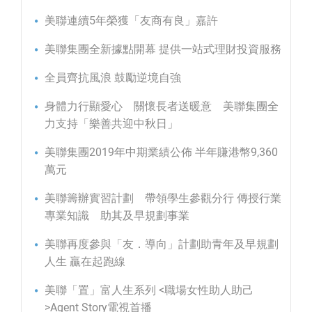
美聯連續5年榮獲「友商有良」嘉許
美聯集團全新據點開幕 提供一站式理財投資服務
全員齊抗風浪 鼓勵逆境自強
身體力行顯愛心 關懷長者送暖意 美聯集團全
力支持「樂善共迎中秋日」
美聯集團2019年中期業績公佈 半年賺港幣9,360
萬元
美聯籌辦實習計劃 帶領學生參觀分行 傳授行業
專業知識 助其及早規劃事業
美聯再度參與「友．導向」計劃助青年及早規劃
人生 贏在起跑線
美聯「置」富人生系列 <職場女性助人助己
>Agent Story電視首播