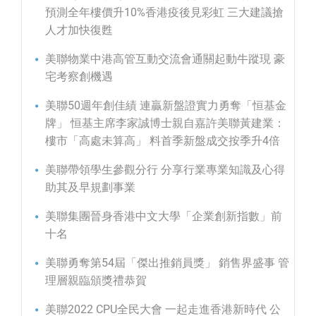
預測全年樓價升10%香港疫後見彩虹 三大建議搶
人才加快復甦
美聯物業中港高管互動交流會通關起動牛蹤現 豪
宅考察創機遇
美聯50週年創佳績 連贏新盤證實力勇奪「恒基金
牌」 恒基主席李家誠博士親自嘉許美聯黃建業：
樓市「高處未算高」 料首季新盤成交按季升4倍
美聯帶領學生參觀分行 分享行業專業知識及心得
助其及早規劃事業
美聯集團晉身香港中文大學「企業創新指數」前
十名
美聯勇奪第54屆「傑出推銷員獎」 銷售界盛事 管
理層親臨頒獎禮恭賀
美聯2022 CPU全民大會 一起走進香港新時代 公