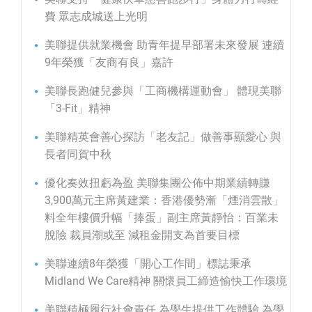
費 眾志成城送上光明
美聯提供就業機會 助青年提早部署未來發展 連續
9年榮獲「友商有良」嘉許
美聯長跑健兒參與「工商機構運動會」 體現美聯
「3-Fit」精神
美聯精英會善心探訪「老友記」做善事顯愛心 與
長者同賀中秋
優化奏效扭虧為盈 美聯集團公佈中期業績轉賺
3,900萬元主席黃建業：香港優勢漸「煙消雲散」
料全年樓價升幅「捧蛋」副主席黃靜怡：百業未
脫險 裁員潮或至 減租金開支為首要目標
美聯連續8年榮獲「開心工作間」標誌秉承
Midland We Care精神 關懷員工締造愉快工作環境
美聯積極履行社會責任 為學生提供工作體驗 為學