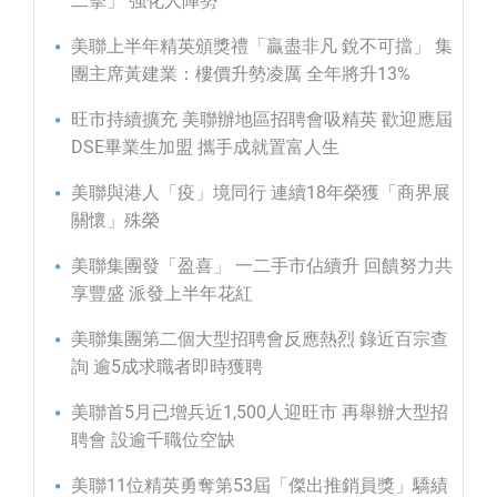
二擊」 強化人陣勢
美聯上半年精英頒獎禮「贏盡非凡 銳不可擋」 集
團主席黃建業：樓價升勢凌厲 全年將升13%
旺市持續擴充 美聯辦地區招聘會吸精英 歡迎應屆
DSE畢業生加盟 攜手成就置富人生
美聯與港人「疫」境同行 連續18年榮獲「商界展
關懷」殊榮
美聯集團發「盈喜」 一二手市佔續升 回饋努力共
享豐盛 派發上半年花紅
美聯集團第二個大型招聘會反應熱烈 錄近百宗查
詢 逾5成求職者即時獲聘
美聯首5月已增兵近1,500人迎旺市 再舉辦大型招
聘會 設逾千職位空缺
美聯11位精英勇奪第53屆「傑出推銷員獎」驕績