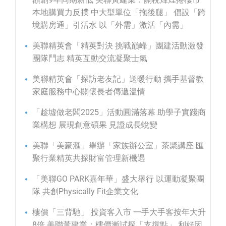
本地購買力反撲 中大型單位「拖後腿」 倡設「跨
境購房通」引活水 以「外需」激活「內需」
美聯精英會「精英對決 挑戰巔峰」團建活動激發
團隊鬥志 精英互動交流凝聚士氣
美聯精英會「探訪老友記」送暖行動 攜手基督教
家庭服務中心關懷長者傳遞溫情
「趁墟做老闆2025」活動圓滿落幕 助學子實踐商
業構想 展現創意碩果 見證成長蛻變
美聯「美豪滙」舉辦「家族辦公室」茶聚講座 匯
聚行業精英共探財富管理新機遇
「美聯GO PARK嘉年華」盛大舉行 以運動凝聚團
隊 共創Physically Fit企業文化
樓價「三背馳」 投資客入市 一手大手客按年大升
8倍 美聯黃建業：樓價漸試探「支撐點」 利好因