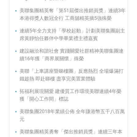
美聯集團精英奪「第51屆傑出推銷員獎」連續3年
本港得獎人數冠全行 工商舖精英摘5強殊榮
連續5年全力支持「學校起動」計劃美聯集團副主
席黃靜怡任夥伴中學畢業禮主禮嘉賓
建設融洽和諧社會 實踐關愛社群精神美聯集團連
續16年獲「商界展關懷」殊榮
美聯「上車講座暨睇樓團」反應熱烈 全場爆滿打
鐵趁熱 即赴睇樓 盡享完美置業體驗
拓福利展現關愛 建優質工作環境美聯連續4年榮
獲「開心工作間」標誌
美聯集團2018年業績公佈 全年賺港幣五千八百萬
元
美聯集團精英勇奪「傑出推銷員獎」連續三年本