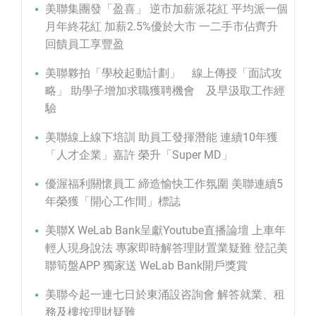
美聯集團發「盈喜」 逆市加薪派花紅 平均派一個
月年終花紅 加薪2.5%優於大市 一二手市佔齊升
回饋員工享豐盈
美聯夥拍「學校起動計劃」 線上傳授「面試攻
略」 助學子增加求職獲聘機會 及早汲取工作經
驗
美聯線上線下培訓 助員工發揮潛能 連續10年獲
「人才企業」嘉許 榮升「Super MD」
優渥福利關懷員工 締造愉快工作氛圍 美聯連續5
年榮獲「開心工作間」標誌
美聯X WeLab Bank呈獻Youtube直播論壇 上車年
輕人現身說法 專家即時解答理財置業疑難 登記美
聯筍盤APP 獨家送 WeLab Bank開戶獎賞
美聯今起一連七日於東涌設咨詢會 解答就業、租
務及樓按理財疑難