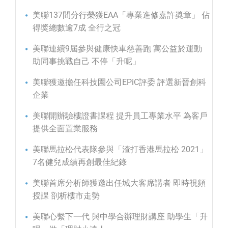
美聯137間分行榮獲EAA「專業進修嘉許奬章」 佔
得獎總數逾7成 全行之冠
美聯連續9屆參與健康快車慈善跑 寓公益於運動
助同事挑戰自己 不停「升呢」
美聯獲邀擔任科技園公司EPiC評委 評選新晉創科
企業
美聯開辦驗樓證書課程 提升員工專業水平 為客戶
提供全面置業服務
美聯馬拉松代表隊參與「渣打香港馬拉松 2021」
7名健兒成績再創最佳紀錄
美聯首席分析師獲邀出任城大客席講者 即時視頻
授課 剖析樓市走勢
美聯心繫下一代 與中學合辦理財講座 助學生「升