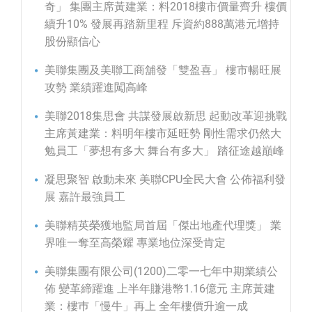
奇」 集團主席黃建業：料2018樓市價量齊升 樓價
續升10% 發展再踏新里程 斥資約888萬港元增持
股份顯信心
美聯集團及美聯工商舖發「雙盈喜」 樓市暢旺展
攻勢 業績躍進闖高峰
美聯2018集思會 共謀發展啟新思 起動改革迎挑戰
主席黃建業：料明年樓市延旺勢 剛性需求仍然大
勉員工「夢想有多大 舞台有多大」 踏征途越巔峰
凝思聚智 啟動未來 美聯CPU全民大會 公佈福利發
展 嘉許最強員工
美聯精英榮獲地監局首屆「傑出地產代理獎」 業
界唯一奪至高榮耀 專業地位深受肯定
美聯集團有限公司(1200)二零一七年中期業績公
佈 變革締躍進 上半年賺港幣1.16億元 主席黃建
業：樓巿「慢牛」再上 全年樓價升逾一成