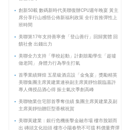
創新50載 數碼新時代美聯復辦CPU週年晚宴 黃主
席分享行山感悟公佈新福利政策 全行首推彈性上
班時間
美聯第17年支持善寧會「登山善行」回歸實體 回
饋社會 出錢出力
美聯全力支持「學校起動」計劃鼓勵學生「趁墟
做老闆」 身體力行為學生打氣
首季業績輝煌 五星級酒店設「金兔宴」獎勵精英
美聯集團主席黃建業連袂副主席黃靜怡親臨嘉許
專人傳授品酒心得 振士氣次季創高峰
美聯物業住宅部首季奪佳績 集團主席黃建業及副
主席黃靜怡贈巨型香檳祝賀
美聯黃建業：銀行危機衝擊金融市場 樓市脫穎而
出 磚頭文化抬頭 樓市小陽春勢不可擋 料價量齊彈