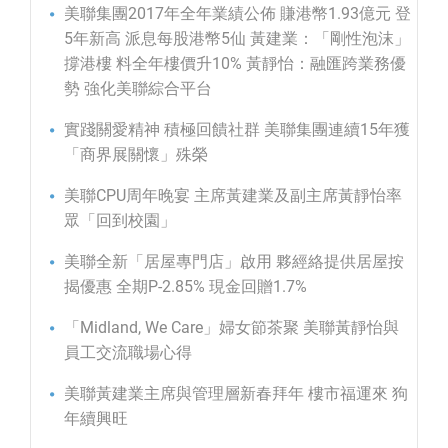
美聯集團2017年全年業績公佈 賺港幣1.93億元 登
5年新高 派息每股港幣5仙 黃建業：「剛性泡沫」
撐港樓 料全年樓價升10% 黃靜怡：融匯跨業務優
勢 強化美聯綜合平台
實踐關愛精神 積極回饋社群 美聯集團連續15年獲
「商界展關懷」殊榮
美聯CPU周年晚宴 主席黃建業及副主席黃靜怡率
眾「回到校園」
美聯全新「居屋專門店」啟用 夥經絡提供居屋按
揭優惠 全期P-2.85% 現金回贈1.7%
「Midland, We Care」婦女節茶聚 美聯黃靜怡與
員工交流職場心得
美聯黃建業主席與管理層新春拜年 樓市福運來 狗
年續興旺