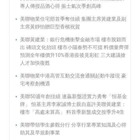
專人傳授品酒心得 振士氣次季創高峰
美聯物業住宅部首季奪佳績 集團主席黃建業及副
主席黃靜怡贈巨型香檳祝賀
美聯黃建業：銀行危機衝擊金融市場 樓市脫穎而
出 磚頭文化抬頭 樓市小陽春勢不可擋 料價量齊彈
預測全年樓價升10%香港疫後見彩虹 三大建議搶
人才加快復甦
美聯物業中港高管互動交流會通關起動牛蹤現 豪
宅考察創機遇
美聯50週年創佳績 連贏新盤證實力勇奪「恒基金
牌」 恒基主席李家誠博士親自嘉許美聯黃建業：
樓市「高處未算高」 料首季新盤成交按季升4倍
美聯帶領學生參觀分行 分享行業專業知識及心得
助其及早規劃事業