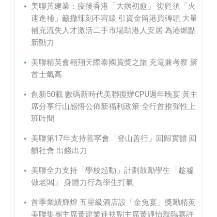
美聯黃建業：疫後香港「大病初愈」 復甦須「火
速進補」籲撤辣刻不容緩 引資金留港買磚頭 大量
補充流失人才激活二手市場助港人安居 為港燃點
新動力
美聯精英會翱翔天際泰國賞獎之旅 充電兼考察 聚
首士氣高
創新50載 數碼新時代美聯復辦CPU週年晚宴 黃主
席分享行山感悟公佈新福利政策 全行首推彈性上
班時間
美聯第17年支持善寧會「登山善行」回歸實體 回
饋社會 出錢出力
美聯全力支持「學校起動」計劃鼓勵學生「趁墟
做老闆」 身體力行為學生打氣
首季業績輝煌 五星級酒店設「金兔宴」獎勵精英
美聯集團主席黃建業連袂副主席黃靜怡親臨嘉許