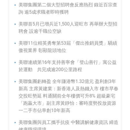
美聯集團第二個大型招聘會反應熱烈 錄近百宗查
詢 逾5成求職者即時獲聘
美聯首5月已增兵近1,500人迎旺市 再舉辦大型招
聘會 設逾千職位空缺
美聯11位精英勇奪第53屆「傑出推銷員獎」驕績
傲視業界 彰顯龍頭地位
美聯連續第16年支持善寧會「登山善行」寓公益
於運動 共完成逾200公里路程
美聯集團虧轉盈 全年賺港幣1.32億元 盈利創3年
新高 主席黃建業：新香港人及熱錢入市 樓市早春
交投旺勢延 料通關前全年樓價可升8% 超級豪宅
「跑贏大市」副主席黃靜怡：審時度勢投放資源
一二手市佔率創10年新高
美聯集團與員工攜手抗疫 中醫講解健康資訊 締造
健康職場環境