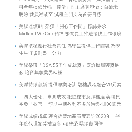
料全年樓價升幅「捧蛋」副主席黃靜怡：百業未
脫險 裁員潮或至 減租金開支為首要目標
美聯連續8年榮獲「開心工作間」標誌秉承
Midland We Care精神 關懷員工締造愉快工作環境
美聯積極履行社會責任 為學生提供工作體驗 為學
生生涯規劃盡一分力
美聯榮獲「DSA 55周年成就獎」嘉許歷屆獲獎最
多 培育無數業界棟樑
美聯持續創新 提供專業培訓 驗樓課程融合VR元素
「四大優化」卓見成效 把握樓市反彈機遇 美聯集
團發「盈喜」 預期中期盈利不多於港幣4,000萬元
美聯成績超卓 獲會德豐地產高度嘉許2023年上半
年度代理頒獎禮連奪5項殊榮 驕績傲同儕