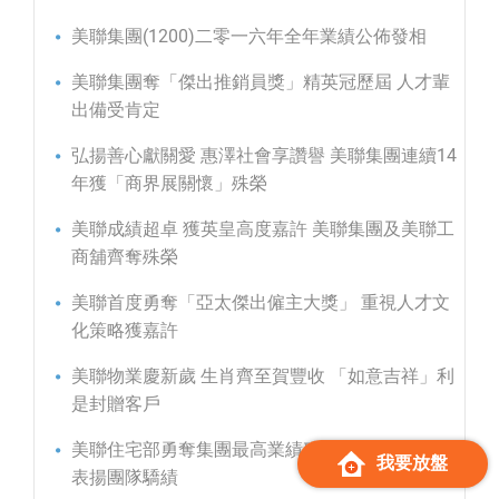
美聯集團(1200)二零一六年全年業績公佈發相
美聯集團奪「傑出推銷員獎」精英冠歷屆 人才輩
出備受肯定
弘揚善心獻關愛 惠澤社會享讚譽 美聯集團連續14
年獲「商界展關懷」殊榮
美聯成績超卓 獲英皇高度嘉許 美聯集團及美聯工
商舖齊奪殊榮
美聯首度勇奪「亞太傑出僱主大獎」 重視人才文
化策略獲嘉許
美聯物業慶新歲 生肖齊至賀豐收 「如意吉祥」利
是封贈客戶
美聯住宅部勇奪集團最高業績殊榮 盈利貢獻大獎
我要放盤
表揚團隊驕績