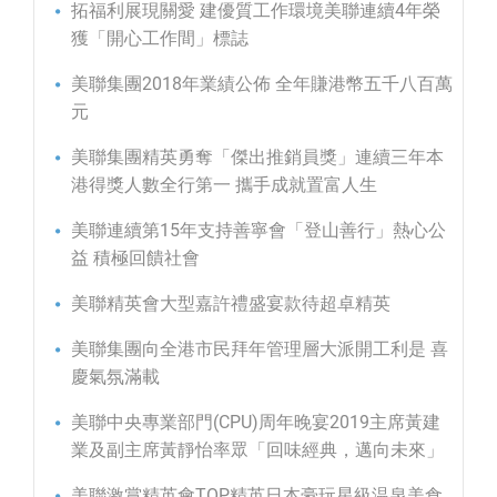
拓福利展現關愛 建優質工作環境美聯連續4年榮
獲「開心工作間」標誌
美聯集團2018年業績公佈 全年賺港幣五千八百萬
元
美聯集團精英勇奪「傑出推銷員獎」連續三年本
港得獎人數全行第一 攜手成就置富人生
美聯連續第15年支持善寧會「登山善行」熱心公
益 積極回饋社會
美聯精英會大型嘉許禮盛宴款待超卓精英
美聯集團向全港市民拜年管理層大派開工利是 喜
慶氣氛滿載
美聯中央專業部門(CPU)周年晚宴2019主席黃建
業及副主席黃靜怡率眾「回味經典，邁向未來」
美聯激賞精英會TOP精英日本豪玩星級温泉美食