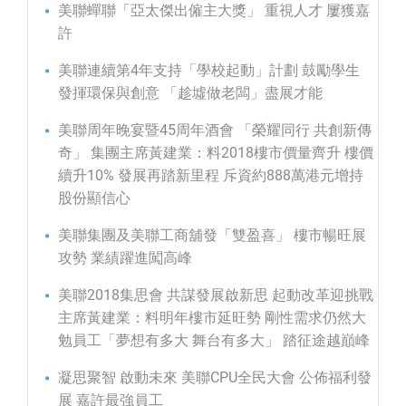
美聯蟬聯「亞太傑出僱主大獎」 重視人才 屢獲嘉
許
美聯連續第4年支持「學校起動」計劃 鼓勵學生
發揮環保與創意 「趁墟做老闆」盡展才能
美聯周年晚宴暨45周年酒會 「榮耀同行 共創新傳
奇」 集團主席黃建業：料2018樓市價量齊升 樓價
續升10% 發展再踏新里程 斥資約888萬港元增持
股份顯信心
美聯集團及美聯工商舖發「雙盈喜」 樓市暢旺展
攻勢 業績躍進闖高峰
美聯2018集思會 共謀發展啟新思 起動改革迎挑戰
主席黃建業：料明年樓市延旺勢 剛性需求仍然大
勉員工「夢想有多大 舞台有多大」 踏征途越巔峰
凝思聚智 啟動未來 美聯CPU全民大會 公佈福利發
展 嘉許最強員工