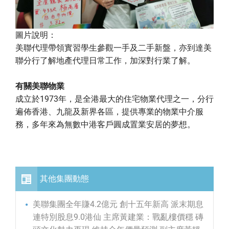
圖片說明：
美聯代理帶領實習學生參觀一手及二手新盤，亦到達美
聯分行了解地產代理日常工作，加深對行業了解。
有關美聯物業
成立於1973年，是全港最大的住宅物業代理之一，分行
遍佈香港、九龍及新界各區，提供專業的物業中介服
務，多年來為無數中港客戶圓成置業安居的夢想。
其他集團動態
美聯集團全年賺4.2億元 創十五年新高 派末期息
連特別股息9.0港仙 主席黃建業：戰亂樓價穩 磚