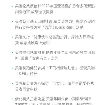
美聯物業獲信和2023年頒獎禮嘉許勇奪多個新盤
銷售冠軍 成績傲視同儕
美聯慈善基金回饋社會 精英身體力行顯愛心 結伴
同行支持樂善堂「減塑啟Duck Run」活動
美聯支持「健康快車慈善跑步行」身體力行籌經
費 眾志成城送上光明
美聯提供就業機會 助青年提早部署未來發展 連續
9年榮獲「友商有良」嘉許
美聯長跑健兒參與「工商機構運動會」 體現美聯
「3-Fit」精神
美聯精英會善心探訪「老友記」做善事顯愛心 與
長者同賀中秋
優化奏效扭虧為盈 美聯集團公佈中期業績轉賺
3,900萬元主席黃建業：香港優勢漸「煙消雲散」