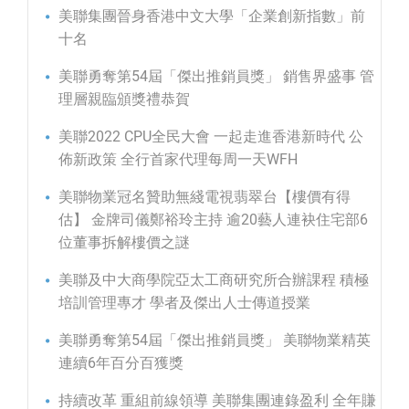
美聯集團晉身香港中文大學「企業創新指數」前
十名
美聯勇奪第54屆「傑出推銷員獎」 銷售界盛事 管
理層親臨頒獎禮恭賀
美聯2022 CPU全民大會 一起走進香港新時代 公
佈新政策 全行首家代理每周一天WFH
美聯物業冠名贊助無綫電視翡翠台【樓價有得
估】 金牌司儀鄭裕玲主持 逾20藝人連袂住宅部6
位董事拆解樓價之謎
美聯及中大商學院亞太工商研究所合辦課程 積極
培訓管理專才 學者及傑出人士傳道授業
美聯勇奪第54屆「傑出推銷員獎」 美聯物業精英
連續6年百分百獲獎
持續改革 重組前線領導 美聯集團連錄盈利 全年賺