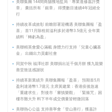
美聯集團 144間商舖獲地監局「專業進修嘉許獎
章」 囊括所有「銀章」 得獎數目連續4年冠絕全
行
持續改革成效彰 前瞻部署迎機遇 美聯集團報「盈
喜」 首11月除稅前溢利多於港幣3.5億元 全年業
績料「轉虧為盈」
美聯精英會愛心滿載 身體力行支持「兒童心臟基
金」 出錢出力貢獻社會
同賀中秋 福澤社群 美聯捐出近千個月餅 獲九龍樂
善堂致送感謝狀
持續革新業績升 美聯集團報「盈喜」 預期首5月
盈利達港幣1.7億元 主席黃建業：香港疫後急速
「重建求生」 對後市「審慎樂觀」 「緊箍咒」困
樓市難大升 料下半年成交價量皆輕微回落
美聯熱心公益 支持善寧會「登山善行」獲嘉許