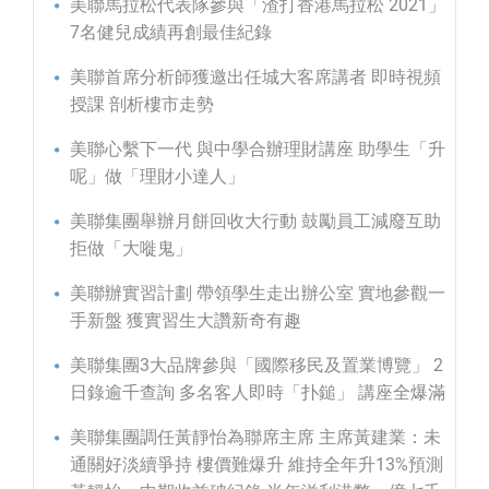
美聯馬拉松代表隊參與「渣打香港馬拉松 2021」
7名健兒成績再創最佳紀錄
美聯首席分析師獲邀出任城大客席講者 即時視頻
授課 剖析樓市走勢
美聯心繫下一代 與中學合辦理財講座 助學生「升
呢」做「理財小達人」
美聯集團舉辦月餅回收大行動 鼓勵員工減廢互助
拒做「大嘥鬼」
美聯辦實習計劃 帶領學生走出辦公室 實地參觀一
手新盤 獲實習生大讚新奇有趣
美聯集團3大品牌參與「國際移民及置業博覽」 2
日錄逾千查詢 多名客人即時「扑鎚」 講座全爆滿
美聯集團調任黃靜怡為聯席主席 主席黃建業：未
通關好淡續爭持 樓價難爆升 維持全年升13%預測