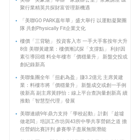
聚行業精英共探財富管理新機遇
「美聯GO PARK嘉年華」盛大舉行 以運動凝聚團
隊 共創Physically Fit企業文化
樓價「三背馳」 投資客入市 一手大手客按年大升
8倍 美聯黃建業：樓價漸試探「支撐點」 利好因
素引導回穩 料全年樓市「價穩量升」 新盤交投或
創紀錄新高
美聯集團全年「扭虧為盈」賺3.2億元 主席黃建
業：料樓市將「價穩量升」 新盤成交或創一手例
後新高 副主席黃靜怡：線上平台查詢量創新高 續
推動「智慧型代理」發展
美聯連續9年鼎力支持「學校起動」計劃 「趁墟
做老闆」培訓工作坊與43所中學共享營銷之道 擔
任營銷比賽評判 參賽學子盡展無限潛能