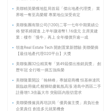
美聯精英榮獲地監局首屆「傑出地產代理獎」 業
界唯一奪至高榮耀 專業地位深受肯定
美聯集團有限公司(1200)二零一七年中期業績公
佈 變革締躍進 上半年賺港幣1.16億元 主席黃建
業：樓巿「慢牛」再上 全年樓價升逾一成
領進Real Estate Tech 開創置業新體驗 美聯榮摘
【最佳地產代理O2O平台】大獎
美聯集團32位精英奪「第49屆傑出推銷員獎」 創
歷年冠 全行唯一摘五強殊榮
美聯隆重開設「翰林峰」專舖迎商機 恒基林達民
親臨啟用儀式 醒獅助慶氣氛高漲 港島中西區二手
註冊增1.3倍贏大市 突顯區內殷切需求
美聯榮獲僱員再培訓局「優異僱主獎」肩負社會
企業責任 創造多元就業機會