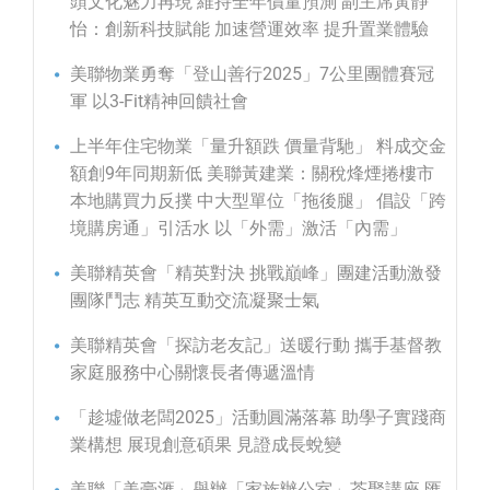
頭文化魅力再現 維持全年價量預測 副主席黃靜
怡：創新科技賦能 加速營運效率 提升置業體驗
美聯物業勇奪「登山善行2025」7公里團體賽冠
軍 以3-Fit精神回饋社會
上半年住宅物業「量升額跌 價量背馳」 料成交金
額創9年同期新低 美聯黃建業：關稅烽煙捲樓市
本地購買力反撲 中大型單位「拖後腿」 倡設「跨
境購房通」引活水 以「外需」激活「內需」
美聯精英會「精英對決 挑戰巔峰」團建活動激發
團隊鬥志 精英互動交流凝聚士氣
美聯精英會「探訪老友記」送暖行動 攜手基督教
家庭服務中心關懷長者傳遞溫情
「趁墟做老闆2025」活動圓滿落幕 助學子實踐商
業構想 展現創意碩果 見證成長蛻變
美聯「美豪滙」舉辦「家族辦公室」茶聚講座 匯