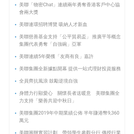
美聯「物密Chat」連續兩年勇奪香港客戶中心協
會兩大獎
美聯連環招聘博覽 吸納人才新血
美聯慈善基金支持「公平貿易盃」 推廣平等概念
集團代表勇奪「自強碗」亞軍
美聯連續5年榮獲「友商有良」嘉許
美聯集團全新據點開幕 提供一站式理財投資服務
全員齊抗風浪 鼓勵逆境自強
身體力行顯愛心 關懷長者送暖意 美聯集團全
力支持「樂善共迎中秋日」
美聯集團2019年中期業績公佈 半年賺港幣9,360
萬元
美聯籌辦實習計劃 帶領學生參觀分行 傳授行業