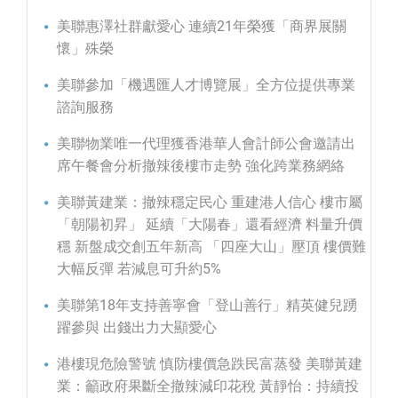
美聯惠澤社群獻愛心 連續21年榮獲「商界展關
懷」殊榮
美聯參加「機遇匯人才博覽展」全方位提供專業
諮詢服務
美聯物業唯一代理獲香港華人會計師公會邀請出
席午餐會分析撤辣後樓市走勢 強化跨業務網絡
美聯黃建業：撤辣穩定民心 重建港人信心 樓市屬
「朝陽初昇」 延續「大陽春」還看經濟 料量升價
穩 新盤成交創五年新高 「四座大山」壓頂 樓價難
大幅反彈 若減息可升約5%
美聯第18年支持善寧會「登山善行」精英健兒踴
躍參與 出錢出力大顯愛心
港樓現危險警號 慎防樓價急跌民富蒸發 美聯黃建
業：籲政府果斷全撤辣減印花稅 黃靜怡：持續投