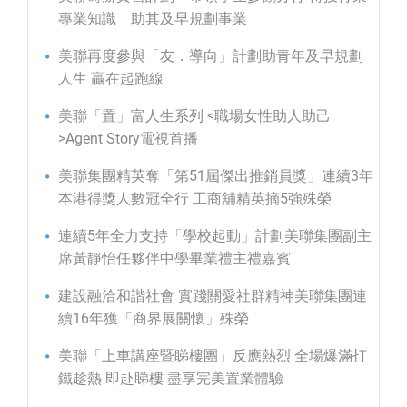
專業知識 助其及早規劃事業
美聯再度參與「友．導向」計劃助青年及早規劃
人生 贏在起跑線
美聯「置」富人生系列 <職場女性助人助己
>Agent Story電視首播
美聯集團精英奪「第51屆傑出推銷員獎」連續3年
本港得獎人數冠全行 工商舖精英摘5強殊榮
連續5年全力支持「學校起動」計劃美聯集團副主
席黃靜怡任夥伴中學畢業禮主禮嘉賓
建設融洽和諧社會 實踐關愛社群精神美聯集團連
續16年獲「商界展關懷」殊榮
美聯「上車講座暨睇樓團」反應熱烈 全場爆滿打
鐵趁熱 即赴睇樓 盡享完美置業體驗