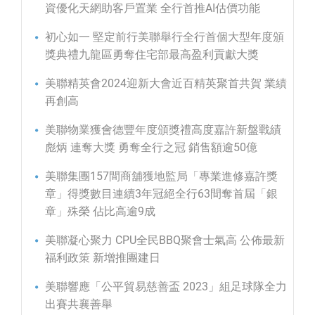
資優化天網助客戶置業 全行首推AI估價功能
初心如一 堅定前行美聯舉行全行首個大型年度頒
獎典禮九龍區勇奪住宅部最高盈利貢獻大獎
美聯精英會2024迎新大會近百精英聚首共賀 業績
再創高
美聯物業獲會德豐年度頒獎禮高度嘉許新盤戰績
彪炳 連奪大獎 勇奪全行之冠 銷售額逾50億
美聯集團157間商舖獲地監局「專業進修嘉許獎
章」得獎數目連續3年冠絕全行63間奪首屆「銀
章」殊榮 佔比高逾9成
美聯凝心聚力 CPU全民BBQ聚會士氣高 公佈最新
福利政策 新增推團建日
美聯響應「公平貿易慈善盃 2023」組足球隊全力
出賽共襄善舉