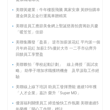
美聯黃建業：牛年樓股飛騰 萬家安康 黃靜怡購幸
運金牌及足金行運風車贈精英
美聯送員工應節美食網上聖誕慈善拍賣籌款共慶
「暖笠笠」佳節
美聯集團發「盈喜」 逆市加薪派花紅 平均派一個
月年終花紅 加薪2.5%優於大市 一二手市佔齊升
回饋員工享豐盈
美聯夥拍「學校起動計劃」 線上傳授「面試攻
略」 助學子增加求職獲聘機會 及早汲取工作經
驗
美聯線上線下培訓 助員工發揮潛能 連續10年獲
「人才企業」嘉許 榮升「Super MD」
優渥福利關懷員工 締造愉快工作氛圍 美聯連續5
年榮獲「開心工作間」標誌