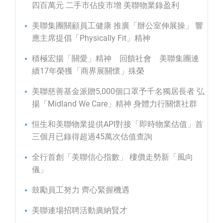
四百萬元 二手市佔疫市增 美聯物業錄盈利
美聯集團關顧員工健康 推廣「辦公室伸展操」 響
應主席提倡「Physically Fit」精神
積極宏揚「關愛」精神 回饋社會 美聯集團連
續17年榮獲「商界展關懷」殊榮
美聯慈善基金派贈5,000個口罩予千名獨居長者 弘
揚「Midland We Care」精神 身體力行關懷社群
恒生和美聯物業提供API對接「即時物業估值」首
三個月已錄得超過45萬次估值查詢
全行首創「美聯信心指數」 樓價走勢新「風向
儀」
鼓勵員工努力 齊心緊握機遇
美聯連場招聘活動廣納賢才