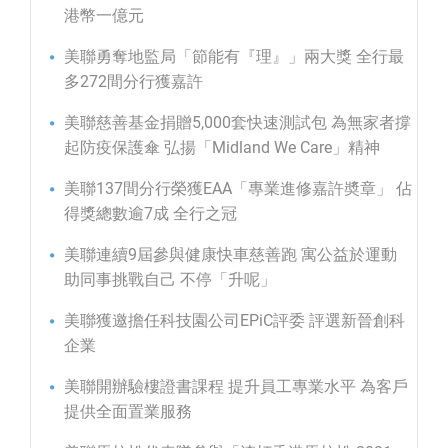
港幣一億元
美聯勇奪地監局「節能有『理』」兩大獎 全行最
多272間分行獲嘉許
美聯慈善基金捐贈5,000套快速測試包 為無家者撐
起防疫保護傘 弘揚「Midland We Care」精神
美聯137間分行榮獲EAA「專業進修嘉許奬章」 佔
得獎總數逾7成 全行之冠
美聯連續9屆參與健康快車慈善跑 寓公益於運動
助同事挑戰自己 不停「升呢」
美聯獲邀擔任科技園公司EPiC評委 評選新晉創科
企業
美聯開辦驗樓證書課程 提升員工專業水平 為客戶
提供全面置業服務