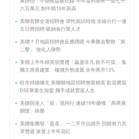
黃靜怡：中期收益破紀錄 半年溢利港幣一億七千
六百萬元 創中期10年新高
美聯首辦全港招聘會 彈性面試時地 全線分行一連
五日齊招聘 吸納各行業人才
美聯７月地區招聘會反應踴躍 今乘勝追擊辦「第
二擊」 強化人陣勢
美聯上半年精英頒獎禮「贏盡非凡 銳不可擋」 集
團主席黃建業：樓價升勢凌厲 全年將升13%
旺市持續擴充 美聯辦地區招聘會吸精英 歡迎應屆
DSE畢業生加盟 攜手成就置富人生
美聯與港人「疫」境同行 連續18年榮獲「商界展
關懷」殊榮
美聯集團發「盈喜」 一二手市佔續升 回饋努力共
享豐盛 派發上半年花紅