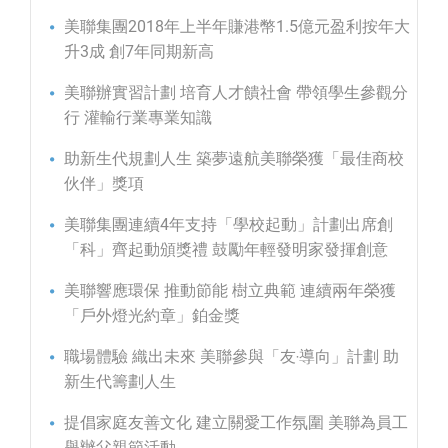
美聯集團2018年上半年賺港幣1.5億元盈利按年大
升3成 創7年同期新高
美聯辦實習計劃 培育人才饋社會 帶領學生參觀分
行 灌輸行業專業知識
助新生代規劃人生 築夢遠航美聯榮獲「最佳商校
伙伴」獎項
美聯集團連續4年支持「學校起動」計劃出席創
「科」齊起動頒獎禮 鼓勵年輕發明家發揮創意
美聯響應環保 推動節能 樹立典範 連續兩年榮獲
「戶外燈光約章」鉑金獎
職場體驗 織出未來 美聯參與「友‧導向」計劃 助
新生代籌劃人生
提倡家庭友善文化 建立關愛工作氛圍 美聯為員工
舉辦父親節活動