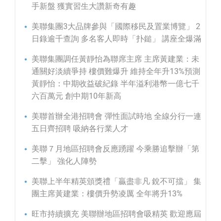
手新盤 獲實習生大讚新奇有趣
美聯集團3大品牌參與「國際移民及置業博覽」 2
日錄逾千查詢 多名客人即時「扑鎚」 講座全爆滿
美聯集團調任黃靜怡為聯席主席 主席黃建業：未
通關好淡續爭持 樓價難爆升 維持全年升13%預測
黃靜怡：中期收益破紀錄 半年溢利港幣一億七千
六百萬元 創中期10年新高
美聯首辦全港招聘會 彈性面試時地 全線分行一連
五日齊招聘 吸納各行業人才
美聯７月地區招聘會反應踴躍 今乘勝追擊辦「第
二擊」 強化人陣勢
美聯上半年精英頒獎禮「贏盡非凡 銳不可擋」 集
團主席黃建業：樓價升勢凌厲 全年將升13%
旺市持續擴充 美聯辦地區招聘會吸精英 歡迎應屆