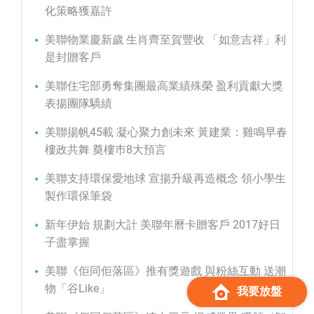
化策略獲嘉許
美聯物業慶新歲 生肖齊至賀豐收 「如意吉祥」利
是封贈客戶
美聯住宅部勇奪集團最高業績殊榮 盈利貢獻大獎
表揚團隊驕績
美聯揚帆45載 凝心聚力創未來 黃建業：雞鳴早春
樓政共舞 奠樓巿8大預言
美聯支持環保愛地球 宣揚升級再造概念 領小學生
製作環保筆袋
新年伊始 規劃大計 美聯年曆卡贈客戶 2017好日
子盡掌握
美聯《佢同佢落區》推有獎遊戲 與粉絲互動 送潮
物「谷Like」
我要放盤