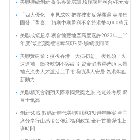
美聯持續創新 提供專業培訓 驗樓課程融合VR元素
「四大優化」卓見成效 把握樓市反彈機遇 美聯集
團發「盈喜」 預期中期盈利不多於港幣4,000萬元
美聯成績超卓 獲會德豐地產高度嘉許2023年上半
年度代理頒獎禮連奪5項殊榮 驕績傲同儕
美聯黃建業：疫後香港「大病初愈」 復甦須「火
速進補」籲撤辣刻不容緩 引資金留港買磚頭 大量
補充流失人才激活二手市場助港人安居 為港燃點
新動力
美聯精英會翱翔天際泰國賞獎之旅 充電兼考察 聚
首士氣高
創新50載 數碼新時代美聯復辦CPU週年晚宴 黃主
席分享行山感悟公佈新福利政策 全行首推彈性上
班時間