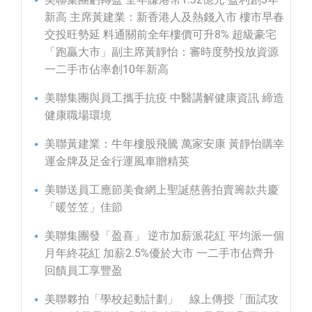
新高 主席黃建業：新香港人及熱錢入市 樓市早春
交投旺勢延 料通關前全年樓價可升8% 超級豪宅
「跑贏大市」副主席黃靜怡：審時度勢投放資源
一二手市佔率創10年新高
美聯集團與員工攜手抗疫 中醫講解健康資訊 締造
健康職場環境
美聯黃建業：牛年樓股飛騰 萬家安康 黃靜怡購幸
運金牌及足金行運風車贈精英
美聯送員工應節美食網上聖誕慈善拍賣籌款共慶
「暖笠笠」佳節
美聯集團發「盈喜」 逆市加薪派花紅 平均派一個
月年終花紅 加薪2.5%優於大市 一二手市佔齊升
回饋員工享豐盈
美聯夥拍「學校起動計劃」 線上傳授「面試攻