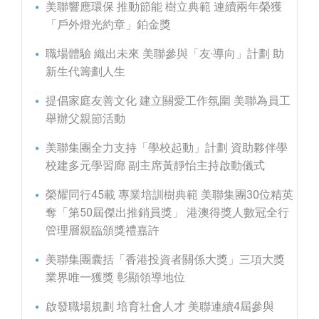
美聯響應環保 推動節能 樹立典範 連續兩年榮獲
「戶外燈光約章」鉑金獎
職場體驗 織出未來 美聯參與「友‧導向」計劃 助
新生代籌劃人生
提倡家庭友善文化 建立關愛工作氛圍 美聯為員工
舉辦父親節活動
美聯集團全力支持「學校起動」計劃 資助夥伴學
校建多元學習廊 副主席黃靜怡主持啟動儀式
榮耀同行45載 專業培訓樹典範 美聯集團30位精英
奪「第50屆傑出推銷員獎」 港澳得獎人數冠全行
管理層親臨頒獎禮嘉許
美聯集團囊括「香港投資者關係大獎」三項大獎
業界唯一獲獎 彰顯領導地位
啟發職場規劃 培育社會人才 美聯連續4屆參與