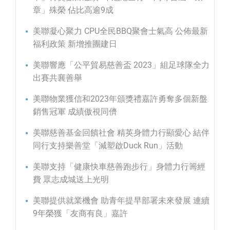
章」殊榮 佔比高逾9成
美聯凝心聚力 CPU全民BBQ聚會士氣高 公佈最新
福利政策 新增推團建日
美聯響應「公平貿易慈善盃 2023」組足球隊全力
出賽共襄善舉
美聯物業獲信和2023年頒獎禮嘉許勇奪多個新盤
銷售冠軍 成績傲視同儕
美聯慈善基金回饋社會 精英身體力行顯愛心 結伴
同行支持樂善堂「減塑啟Duck Run」活動
美聯支持「健康快車慈善跑步行」身體力行籌經
費 眾志成城送上光明
美聯提供就業機會 助青年提早部署未來發展 連續
9年榮獲「友商有良」嘉許