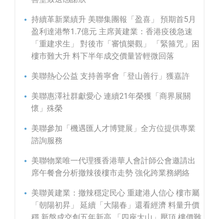
持續革新業績升 美聯集團報「盈喜」 預期首5月
盈利達港幣1.7億元 主席黃建業：香港疫後急速
「重建求生」 對後市「審慎樂觀」 「緊箍咒」困
樓市難大升 料下半年成交價量皆輕微回落
美聯熱心公益 支持善寧會「登山善行」獲嘉許
美聯惠澤社群獻愛心 連續21年榮獲「商界展關
懷」殊榮
美聯參加「機遇匯人才博覽展」全方位提供專業
諮詢服務
美聯物業唯一代理獲香港華人會計師公會邀請出
席午餐會分析撤辣後樓市走勢 強化跨業務網絡
美聯黃建業：撤辣穩定民心 重建港人信心 樓市屬
「朝陽初昇」 延續「大陽春」還看經濟 料量升價
穩 新盤成交創五年新高 「四座大山」壓頂 樓價難