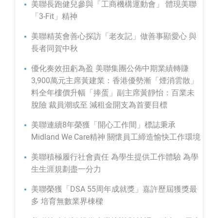
美聯長跑健兒參與「工商機構運動會」 體現美聯
「3-Fit」精神
美聯精英會善心探訪「老友記」做善事顯愛心 與
長者同賀中秋
優化奏效扭虧為盈 美聯集團公佈中期業績轉賺
3,900萬元主席黃建業：香港優勢漸「煙消雲散」
料全年樓價升幅「捧蛋」副主席黃靜怡：百業未
脫險 裁員潮或至 減租金開支為首要目標
美聯連續8年榮獲「開心工作間」標誌秉承
Midland We Care精神 關懷員工締造愉快工作環境
美聯積極履行社會責任 為學生提供工作體驗 為學
生生涯規劃盡一分力
美聯榮獲「DSA 55周年成就獎」嘉許歷屆獲獎最
多 培育無數業界棟樑