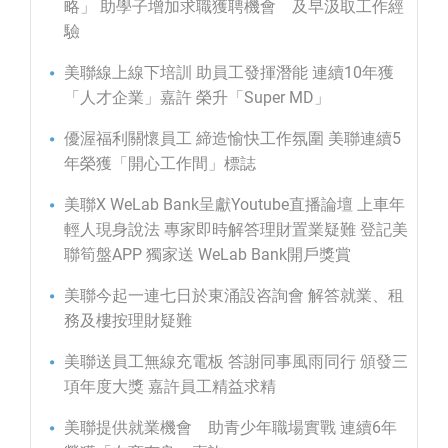
略」 助學子增加求職獲聘機會 及早汲取工作經
驗
美聯線上線下培訓 助員工發揮潛能 連續10年獲
「人才企業」嘉許 榮升「Super MD」
優渥福利關懷員工 締造愉快工作氛圍 美聯連續5
年榮獲「開心工作間」標誌
美聯X WeLab Bank呈獻Youtube直播論壇 上車年
輕人現身說法 專家即時解答理財置業疑難 登記美
聯筍盤APP 獨家送 WeLab Bank開戶獎賞
美聯今起一連七日於東涌設咨詢會 解答就業、租
務及樓按理財疑難
美聯送員工無線充電板 答謝同事風雨同行 頒發三
項年度大獎 嘉許員工精益求精
美聯提供就業機會 助青少年職場實戰 連續6年