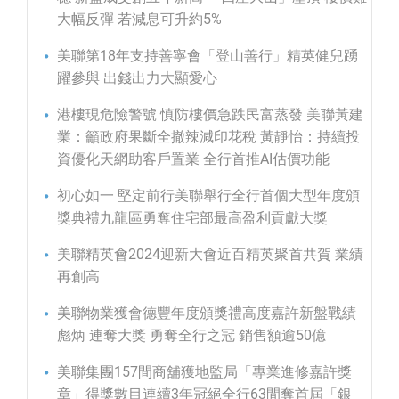
大幅反彈 若減息可升約5%
美聯第18年支持善寧會「登山善行」精英健兒踴
躍參與 出錢出力大顯愛心
港樓現危險警號 慎防樓價急跌民富蒸發 美聯黃建
業：籲政府果斷全撤辣減印花稅 黃靜怡：持續投
資優化天網助客戶置業 全行首推AI估價功能
初心如一 堅定前行美聯舉行全行首個大型年度頒
獎典禮九龍區勇奪住宅部最高盈利貢獻大獎
美聯精英會2024迎新大會近百精英聚首共賀 業績
再創高
美聯物業獲會德豐年度頒獎禮高度嘉許新盤戰績
彪炳 連奪大獎 勇奪全行之冠 銷售額逾50億
美聯集團157間商舖獲地監局「專業進修嘉許獎
章」得獎數目連續3年冠絕全行63間奪首屆「銀