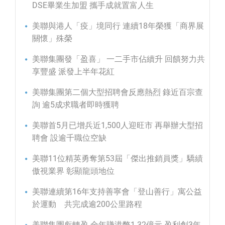
DSE畢業生加盟 攜手成就置富人生
美聯與港人「疫」境同行 連續18年榮獲「商界展
關懷」殊榮
美聯集團發「盈喜」 一二手市佔續升 回饋努力共
享豐盛 派發上半年花紅
美聯集團第二個大型招聘會反應熱烈 錄近百宗查
詢 逾5成求職者即時獲聘
美聯首5月已增兵近1,500人迎旺市 再舉辦大型招
聘會 設逾千職位空缺
美聯11位精英勇奪第53屆「傑出推銷員獎」驕績
傲視業界 彰顯龍頭地位
美聯連續第16年支持善寧會「登山善行」寓公益
於運動 共完成逾200公里路程
美聯集團虧轉盈 全年賺港幣1.32億元 盈利創3年