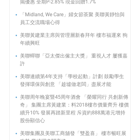
揭優惠 全期P-2.85% 現金回贈1.7%
「Midland, We Care」婦女節茶聚 美聯黃靜怡與
員工交流職場心得
美聯黃建業主席與管理層新春拜年 樓市福運來 狗
年續興旺
美聯蟬聯「亞太傑出僱主大獎」 重視人才 屢獲嘉
許
美聯連續第4年支持「學校起動」計劃 鼓勵學生
發揮環保與創意 「趁墟做老闆」盡展才能
美聯周年晚宴暨45周年酒會 「榮耀同行 共創新傳
奇」 集團主席黃建業：料2018樓市價量齊升 樓價
續升10% 發展再踏新里程 斥資約888萬港元增持
股份顯信心
美聯集團及美聯工商舖發「雙盈喜」 樓市暢旺展