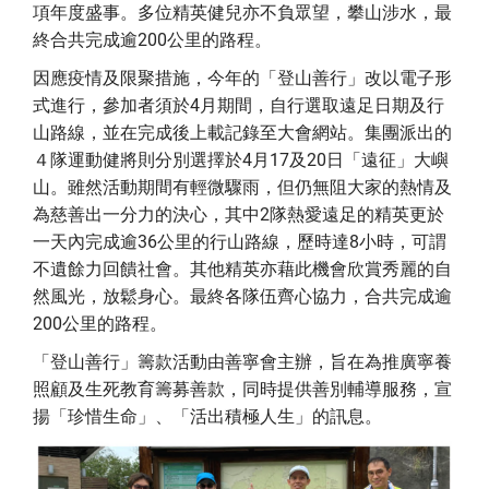
項年度盛事。多位精英健兒亦不負眾望，攀山涉水，最
終合共完成逾200公里的路程。
因應疫情及限聚措施，今年的「登山善行」改以電子形
式進行，參加者須於4月期間，自行選取遠足日期及行
山路線，並在完成後上載記錄至大會網站。集團派出的
４隊運動健將則分別選擇於4月17及20日「遠征」大嶼
山。雖然活動期間有輕微驟雨，但仍無阻大家的熱情及
為慈善出一分力的決心，其中2隊熱愛遠足的精英更於
一天內完成逾36公里的行山路線，歷時達8小時，可謂
不遺餘力回饋社會。其他精英亦藉此機會欣賞秀麗的自
然風光，放鬆身心。最終各隊伍齊心協力，合共完成逾
200公里的路程。
「登山善行」籌款活動由善寧會主辦，旨在為推廣寧養
照顧及生死教育籌募善款，同時提供善別輔導服務，宣
揚「珍惜生命」、「活出積極人生」的訊息。