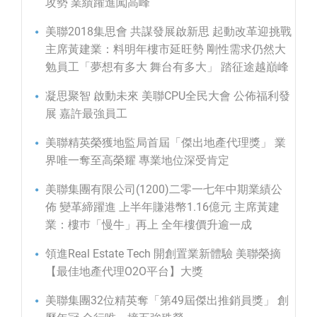
攻勢 業績躍進闖高峰
美聯2018集思會 共謀發展啟新思 起動改革迎挑戰
主席黃建業：料明年樓市延旺勢 剛性需求仍然大
勉員工「夢想有多大 舞台有多大」 踏征途越巔峰
凝思聚智 啟動未來 美聯CPU全民大會 公佈福利發
展 嘉許最強員工
美聯精英榮獲地監局首屆「傑出地產代理獎」 業
界唯一奪至高榮耀 專業地位深受肯定
美聯集團有限公司(1200)二零一七年中期業績公
佈 變革締躍進 上半年賺港幣1.16億元 主席黃建
業：樓巿「慢牛」再上 全年樓價升逾一成
領進Real Estate Tech 開創置業新體驗 美聯榮摘
【最佳地產代理O2O平台】大獎
美聯集團32位精英奪「第49屆傑出推銷員獎」 創