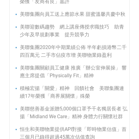
榮獲「友商有良」嘉許
美聯集團向員工送上應節水果 甜蜜溫馨共慶中秋
美聯迎數碼趨勢 網上講座傳授求職技巧 助青
少年及早規劃事業 提升競爭力
美聯集團2020年中期業績公佈 半年虧損港幣二千
四百萬元 二手市佔疫市增 美聯物業錄盈利
美聯集團關顧員工健康 推廣「辦公室伸展操」 響
應主席提倡「Physically Fit」精神
積極宏揚「關愛」精神 回饋社會 美聯集團連
續17年榮獲「商界展關懷」殊榮
美聯慈善基金派贈5,000個口罩予千名獨居長者 弘
揚「Midland We Care」精神 身體力行關懷社群
恒生和美聯物業提供API對接「即時物業估值」首
三個月已錄得超過45萬次估值查詢