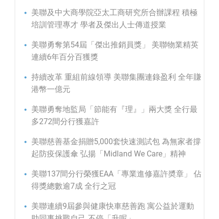
美聯及中大商學院亞太工商研究所合辦課程 積極
培訓管理專才 學者及傑出人士傳道授業
美聯勇奪第54屆「傑出推銷員獎」 美聯物業精英
連續6年百分百獲獎
持續改革 重組前線領導 美聯集團連錄盈利 全年賺
港幣一億元
美聯勇奪地監局「節能有『理』」兩大獎 全行最
多272間分行獲嘉許
美聯慈善基金捐贈5,000套快速測試包 為無家者撐
起防疫保護傘 弘揚「Midland We Care」精神
美聯137間分行榮獲EAA「專業進修嘉許奬章」 佔
得獎總數逾7成 全行之冠
美聯連續9屆參與健康快車慈善跑 寓公益於運動
助同事挑戰自己 不停「升呢」