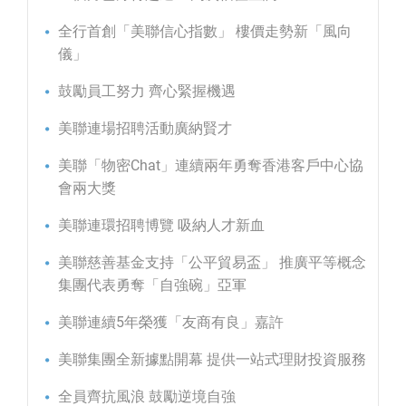
全行首創「美聯信心指數」 樓價走勢新「風向
儀」
鼓勵員工努力 齊心緊握機遇
美聯連場招聘活動廣納賢才
美聯「物密Chat」連續兩年勇奪香港客戶中心協
會兩大獎
美聯連環招聘博覽 吸納人才新血
美聯慈善基金支持「公平貿易盃」 推廣平等概念
集團代表勇奪「自強碗」亞軍
美聯連續5年榮獲「友商有良」嘉許
美聯集團全新據點開幕 提供一站式理財投資服務
全員齊抗風浪 鼓勵逆境自強