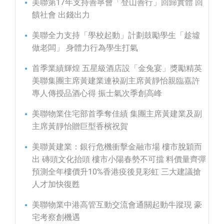
美聯第17年支持善寧會「登山善行」回歸實體 回
饋社會 出錢出力
美聯全力支持「學校起動」計劃鼓勵學生「趁墟
做老闆」 身體力行為學生打氣
首季業績輝煌 五星級酒店設「金兔宴」獎勵精英
美聯集團主席黃建業連袂副主席黃靜怡親臨嘉許
專人傳授品酒心得 振士氣次季創高峰
美聯物業住宅部首季奪佳績 集團主席黃建業及副
主席黃靜怡贈巨型香檳祝賀
美聯黃建業：銀行危機衝擊金融市場 樓市脫穎而
出 磚頭文化抬頭 樓市小陽春勢不可擋 料價量齊彈
預測全年樓價升10%香港疫後見彩虹 三大建議搶
人才加快復甦
美聯物業中港高管互動交流會通關起動牛蹤現 豪
宅考察創機遇