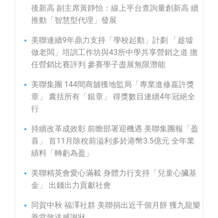
後新高 副主席黃靜怡：線上平台查詢量創新高 續
推動「智慧型代理」發展
美聯連續9年鼎力支持「學校起動」計劃 「趁墟
做老闆」培訓工作坊與43所中學共享營銷之道 擔
任營銷比賽評判 參賽學子盡展無限潛能
美聯集團 144間商舖獲地監局「專業進修嘉許獎
章」 囊括所有「銀章」 得獎數目連續4年冠絕全
行
持續改革成效彰 前瞻部署迎機遇 美聯集團報「盈
喜」 首11月除稅前溢利多於港幣3.5億元 全年業
績料「轉虧為盈」
美聯精英會愛心滿載 身體力行支持「兒童心臟基
金」 出錢出力貢獻社會
同賀中秋 福澤社群 美聯捐出近千個月餅 獲九龍樂
善堂致送感謝狀