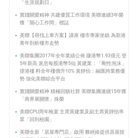
「生涯規劃日」
實踐關愛精神 共建優質工作環境 美聯連續3年榮
獲「開心工作間」標誌
美聯【尋找上車方案】講座 樓市專家坐鎮 為新港
青年剖析樓市走勢
美聯集團2017年全年業績公佈 賺港幣1.93億元 登
5年新高 派息每股港幣5仙 黃建業：「剛性泡沫」
撐港樓 料全年樓價升10% 黃靜怡：融匯跨業務優
勢 強化美聯綜合平台
實踐關愛精神 積極回饋社群 美聯集團連續15年獲
「商界展關懷」殊榮
美聯CPU周年晚宴 主席黃建業及副主席黃靜怡率
眾「回到校園」
美聯全新「居屋專門店」啟用 夥經絡提供居屋按