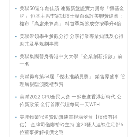
美聯50週年創佳績 連贏新盤證實力勇奪「恒基金
牌」 恒基主席李家誠博士親自嘉許美聯黃建業：
樓市「高處未算高」 料首季新盤成交按季升4倍
美聯帶領學生參觀分行 分享行業專業知識及心得
助其及早規劃事業
美聯集團晉身香港中文大學「企業創新指數」前
十名
美聯勇奪第54屆「傑出推銷員獎」 銷售界盛事 管
理層親臨頒獎禮恭賀
美聯2022 CPU全民大會 一起走進香港新時代 公
佈新政策 全行首家代理每周一天WFH
美聯物業冠名贊助無綫電視翡翠台【樓價有得
估】 金牌司儀鄭裕玲主持 逾20藝人連袂住宅部6
位董事拆解樓價之謎