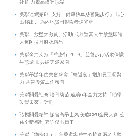
社群 力攀高峰登頂端
美聯連續第8年支持「健康快車慈善跑步行」出心
出錢出力 為內地貧困視障者送光明
美聯「放盤大激賞」活動 成就置富人生放盤即送
人氣阿搜月曆及精品
美聯全力支持「華懋行 2018」慈善步行活動保護
生態環境 共建美滿家園
美聯舉辦年度美食盛會「蟹逅宴」增加員工凝聚
力 共建優質工作氛圍
美聯關愛社會 培育幼苗 連續6年全力支持「助學
改變未來」計劃
弘揚關愛精神 振奮高昂士氣 美聯CPU全民大會 公
佈全新福利 嘉許傑出員工
美聯「物密Chat」奪香港客戶中心協會兩項大獎