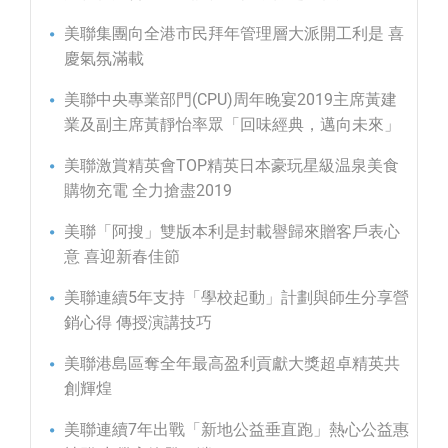
美聯集團向全港市民拜年管理層大派開工利是 喜
慶氣氛滿載
美聯中央專業部門(CPU)周年晚宴2019主席黃建
業及副主席黃靜怡率眾「回味經典，邁向未來」
美聯激賞精英會TOP精英日本豪玩星級温泉美食
購物充電 全力搶盡2019
美聯「阿搜」雙版本利是封載譽歸來贈客戶表心
意 喜迎新春佳節
美聯連續5年支持「學校起動」計劃與師生分享營
銷心得 傳授演講技巧
美聯港島區奪全年最高盈利貢獻大獎超卓精英共
創輝煌
美聯連續7年出戰「新地公益垂直跑」熱心公益惠