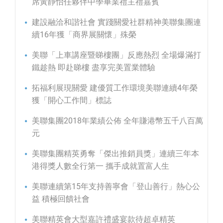
席黃靜怡任夥伴中學畢業禮主禮嘉賓
建設融洽和諧社會 實踐關愛社群精神美聯集團連
續16年獲「商界展關懷」殊榮
美聯「上車講座暨睇樓團」反應熱烈 全場爆滿打
鐵趁熱 即赴睇樓 盡享完美置業體驗
拓福利展現關愛 建優質工作環境美聯連續4年榮
獲「開心工作間」標誌
美聯集團2018年業績公佈 全年賺港幣五千八百萬
元
美聯集團精英勇奪「傑出推銷員獎」連續三年本
港得獎人數全行第一 攜手成就置富人生
美聯連續第15年支持善寧會「登山善行」熱心公
益 積極回饋社會
美聯精英會大型嘉許禮盛宴款待超卓精英