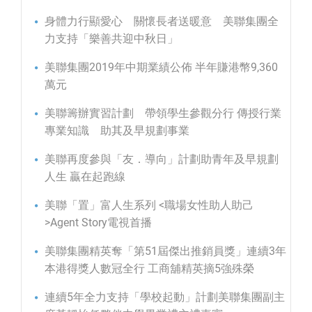
身體力行顯愛心 關懷長者送暖意 美聯集團全
力支持「樂善共迎中秋日」
美聯集團2019年中期業績公佈 半年賺港幣9,360
萬元
美聯籌辦實習計劃 帶領學生參觀分行 傳授行業
專業知識 助其及早規劃事業
美聯再度參與「友．導向」計劃助青年及早規劃
人生 贏在起跑線
美聯「置」富人生系列 <職場女性助人助己
>Agent Story電視首播
美聯集團精英奪「第51屆傑出推銷員獎」連續3年
本港得獎人數冠全行 工商舖精英摘5強殊榮
連續5年全力支持「學校起動」計劃美聯集團副主