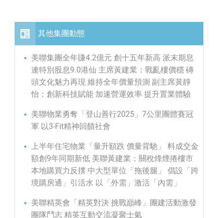
其他集團動態
美聯集團全年賺4.2億元 創十五年新高 派末期息
連特別股息9.0港仙 主席黃建業：戰亂樓價穩 磚
頭文化魅力再現 維持全年價量預測 副主席黃靜
怡：創新科技賦能 加速營運效率 提升置業體驗
美聯物業勇奪「登山善行2025」7公里團體賽冠
軍 以3-Fit精神回饋社會
上半年住宅物業「量升額跌 價量背馳」 料成交金
額創9年同期新低 美聯黃建業：關稅烽煙捲樓市
本地購買力反撲 中大型單位「拖後腿」 倡設「跨
境購房通」引活水 以「外需」激活「內需」
美聯精英會「精英對決 挑戰巔峰」團建活動激發
團隊鬥志 精英互動交流凝聚士氣