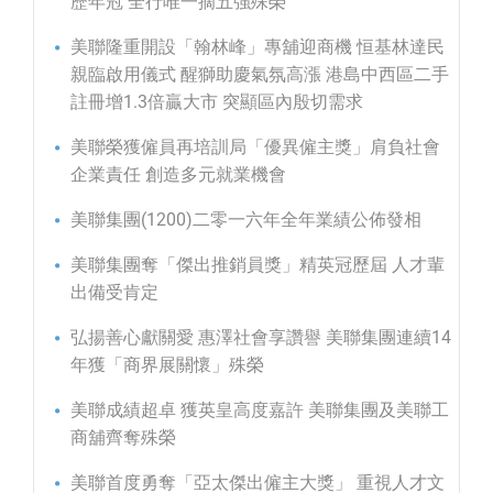
歷年冠 全行唯一摘五強殊榮
美聯隆重開設「翰林峰」專舖迎商機 恒基林達民
親臨啟用儀式 醒獅助慶氣氛高漲 港島中西區二手
註冊增1.3倍贏大市 突顯區內殷切需求
美聯榮獲僱員再培訓局「優異僱主獎」肩負社會
企業責任 創造多元就業機會
美聯集團(1200)二零一六年全年業績公佈發相
美聯集團奪「傑出推銷員獎」精英冠歷屆 人才輩
出備受肯定
弘揚善心獻關愛 惠澤社會享讚譽 美聯集團連續14
年獲「商界展關懷」殊榮
美聯成績超卓 獲英皇高度嘉許 美聯集團及美聯工
商舖齊奪殊榮
美聯首度勇奪「亞太傑出僱主大獎」 重視人才文