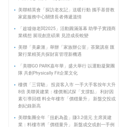
美聯精英會「探訪老友記」送暖行動 攜手基督教
家庭服務中心關懷長者傳遞溫情
「趁墟做老闆2025」活動圓滿落幕 助學子實踐商
業構想 展現創意碩果 見證成長蛻變
美聯「美豪滙」舉辦「家族辦公室」茶聚講座 匯
聚行業精英共探財富管理新機遇
「美聯GO PARK嘉年華」盛大舉行 以運動凝聚團
隊 共創Physically Fit企業文化
樓價「三背馳」 投資客入市 一手大手客按年大升
8倍 美聯黃建業：樓價漸試探「支撐點」 利好因
素引導回穩 料全年樓市「價穩量升」 新盤交投或
創紀錄新高
美聯集團全年「扭虧為盈」賺3.2億元 主席黃建
業：料樓市將「價穩量升」 新盤成交或創一手例