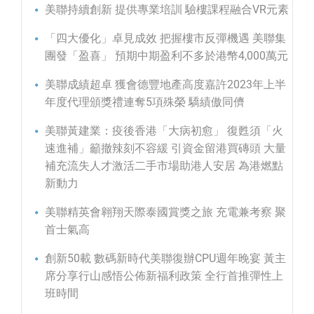
美聯持續創新 提供專業培訓 驗樓課程融合VR元素
「四大優化」卓見成效 把握樓市反彈機遇 美聯集
團發「盈喜」 預期中期盈利不多於港幣4,000萬元
美聯成績超卓 獲會德豐地產高度嘉許2023年上半
年度代理頒獎禮連奪5項殊榮 驕績傲同儕
美聯黃建業：疫後香港「大病初愈」 復甦須「火
速進補」籲撤辣刻不容緩 引資金留港買磚頭 大量
補充流失人才激活二手市場助港人安居 為港燃點
新動力
美聯精英會翱翔天際泰國賞獎之旅 充電兼考察 聚
首士氣高
創新50載 數碼新時代美聯復辦CPU週年晚宴 黃主
席分享行山感悟公佈新福利政策 全行首推彈性上
班時間