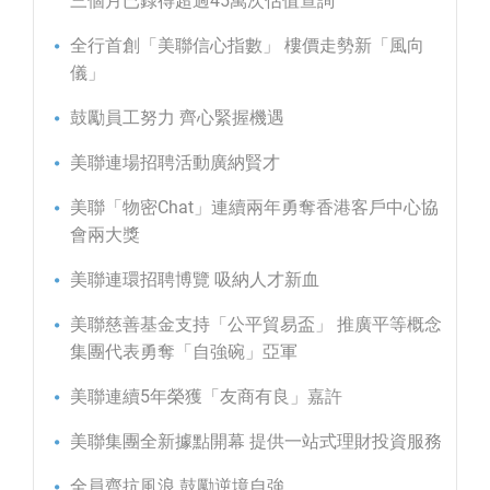
三個月已錄得超過45萬次估值查詢
全行首創「美聯信心指數」 樓價走勢新「風向
儀」
鼓勵員工努力 齊心緊握機遇
美聯連場招聘活動廣納賢才
美聯「物密Chat」連續兩年勇奪香港客戶中心協
會兩大獎
美聯連環招聘博覽 吸納人才新血
美聯慈善基金支持「公平貿易盃」 推廣平等概念
集團代表勇奪「自強碗」亞軍
美聯連續5年榮獲「友商有良」嘉許
美聯集團全新據點開幕 提供一站式理財投資服務
全員齊抗風浪 鼓勵逆境自強