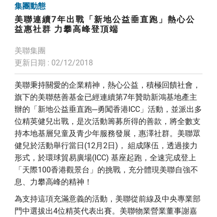
集團動態
美聯連續7年出戰「新地公益垂直跑」熱心公
益惠社群 力攀高峰登頂端
美聯集團
更新日期 : 02/12/2018
美聯秉持關愛的企業精神，熱心公益，積極回饋社會，
旗下的美聯慈善基金已經連續第7年贊助新鴻基地產主
辦的「新地公益垂直跑─勇闖香港ICC」活動，並派出多
位精英健兒出戰，是次活動籌募所得的善款，將全數支
持本地基層兒童及青少年服務發展，惠澤社群。美聯眾
健兒於活動舉行當日(12月2日)， 組成隊伍，透過接力
形式，於環球貿易廣場(ICC) 基座起跑，全速完成登上
「天際100香港觀景台」的挑戰，充分體現美聯自強不
息、力攀高峰的精神！
為支持這項充滿意義的活動，美聯從前線及中央專業部
門中選拔出4位精英代表出賽。美聯物業營業董事謝嘉