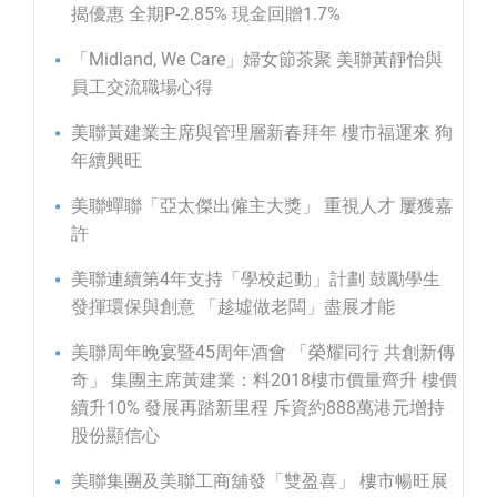
揭優惠 全期P-2.85% 現金回贈1.7%
「Midland, We Care」婦女節茶聚 美聯黃靜怡與
員工交流職場心得
美聯黃建業主席與管理層新春拜年 樓市福運來 狗
年續興旺
美聯蟬聯「亞太傑出僱主大獎」 重視人才 屢獲嘉
許
美聯連續第4年支持「學校起動」計劃 鼓勵學生
發揮環保與創意 「趁墟做老闆」盡展才能
美聯周年晚宴暨45周年酒會 「榮耀同行 共創新傳
奇」 集團主席黃建業：料2018樓市價量齊升 樓價
續升10% 發展再踏新里程 斥資約888萬港元增持
股份顯信心
美聯集團及美聯工商舖發「雙盈喜」 樓市暢旺展