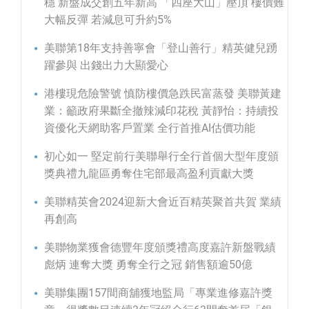
穩 新盤成交創五年新高 「四座大山」壓頂 樓價難
大幅反彈 若減息可升約5%
美聯第18年支持善寧會「登山善行」精英健兒踴
躍參與 出錢出力大顯愛心
港樓現危險警號 慎防樓價急跌民富蒸發 美聯黃建
業：籲政府果斷全撤辣減印花稅 黃靜怡：持續投
資優化天網助客戶置業 全行首推AI估價功能
初心如一 堅定前行美聯舉行全行首個大型年度頒
獎典禮九龍區勇奪住宅部最高盈利貢獻大獎
美聯精英會2024迎新大會近百精英聚首共賀 業績
再創高
美聯物業獲會德豐年度頒獎禮高度嘉許新盤戰績
彪炳 連奪大獎 勇奪全行之冠 銷售額逾50億
美聯集團157間商舖獲地監局「專業進修嘉許獎