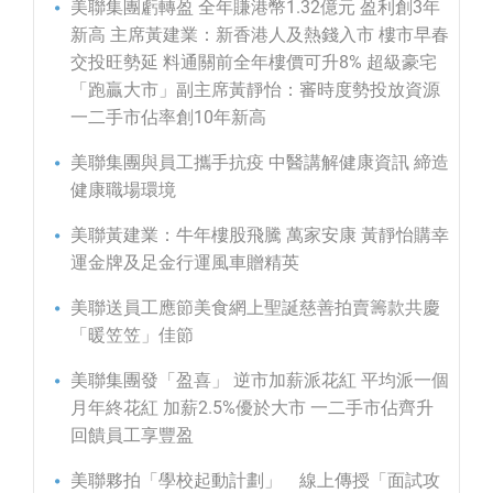
美聯集團虧轉盈 全年賺港幣1.32億元 盈利創3年
新高 主席黃建業：新香港人及熱錢入市 樓市早春
交投旺勢延 料通關前全年樓價可升8% 超級豪宅
「跑贏大市」副主席黃靜怡：審時度勢投放資源
一二手市佔率創10年新高
美聯集團與員工攜手抗疫 中醫講解健康資訊 締造
健康職場環境
美聯黃建業：牛年樓股飛騰 萬家安康 黃靜怡購幸
運金牌及足金行運風車贈精英
美聯送員工應節美食網上聖誕慈善拍賣籌款共慶
「暖笠笠」佳節
美聯集團發「盈喜」 逆市加薪派花紅 平均派一個
月年終花紅 加薪2.5%優於大市 一二手市佔齊升
回饋員工享豐盈
美聯夥拍「學校起動計劃」 線上傳授「面試攻