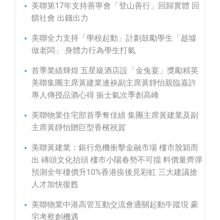
美聯第17年支持善寧會「登山善行」回歸實體 回
饋社會 出錢出力
美聯全力支持「學校起動」計劃鼓勵學生「趁墟
做老闆」 身體力行為學生打氣
首季業績輝煌 五星級酒店設「金兔宴」獎勵精英
美聯集團主席黃建業連袂副主席黃靜怡親臨嘉許
專人傳授品酒心得 振士氣次季創高峰
美聯物業住宅部首季奪佳績 集團主席黃建業及副
主席黃靜怡贈巨型香檳祝賀
美聯黃建業：銀行危機衝擊金融市場 樓市脫穎而
出 磚頭文化抬頭 樓市小陽春勢不可擋 料價量齊彈
預測全年樓價升10%香港疫後見彩虹 三大建議搶
人才加快復甦
美聯物業中港高管互動交流會通關起動牛蹤現 豪
宅考察創機遇