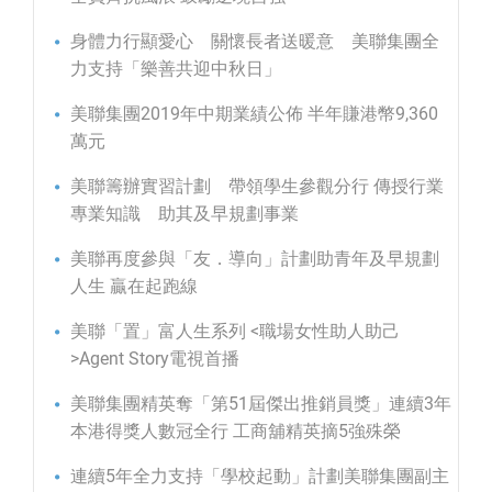
身體力行顯愛心 關懷長者送暖意 美聯集團全
力支持「樂善共迎中秋日」
美聯集團2019年中期業績公佈 半年賺港幣9,360
萬元
美聯籌辦實習計劃 帶領學生參觀分行 傳授行業
專業知識 助其及早規劃事業
美聯再度參與「友．導向」計劃助青年及早規劃
人生 贏在起跑線
美聯「置」富人生系列 <職場女性助人助己
>Agent Story電視首播
美聯集團精英奪「第51屆傑出推銷員獎」連續3年
本港得獎人數冠全行 工商舖精英摘5強殊榮
連續5年全力支持「學校起動」計劃美聯集團副主