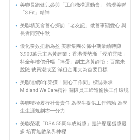
美聯長跑健兒參與「工商機構運動會」 體現美聯
「3-Fit」精神
美聯精英會善心探訪「老友記」做善事顯愛心 與
長者同賀中秋
優化奏效扭虧為盈 美聯集團公佈中期業績轉賺
3,900萬元主席黃建業：香港優勢漸「煙消雲散」
料全年樓價升幅「捧蛋」副主席黃靜怡：百業未
脫險 裁員潮或至 減租金開支為首要目標
美聯連續8年榮獲「開心工作間」標誌秉承
Midland We Care精神 關懷員工締造愉快工作環境
美聯積極履行社會責任 為學生提供工作體驗 為學
生生涯規劃盡一分力
美聯榮獲「DSA 55周年成就獎」嘉許歷屆獲獎最
多 培育無數業界棟樑