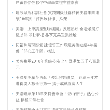
席黃靜怡任夥伴中學畢業禮主禮嘉賓
建設融洽和諧社會 實踐關愛社群精神美聯集團連
續16年獲「商界展關懷」殊榮
美聯「上車講座暨睇樓團」反應熱烈 全場爆滿打
鐵趁熱 即赴睇樓 盡享完美置業體驗
拓福利展現關愛 建優質工作環境美聯連續4年榮
獲「開心工作間」標誌
美聯集團2018年業績公佈 全年賺港幣五千八百萬
元
美聯集團精英勇奪「傑出推銷員獎」連續三年本
港得獎人數全行第一 攜手成就置富人生
美聯連續第15年支持善寧會「登山善行」熱心公
益 積極回饋社會
美聯精英會大型嘉許禮盛宴款待超卓精英