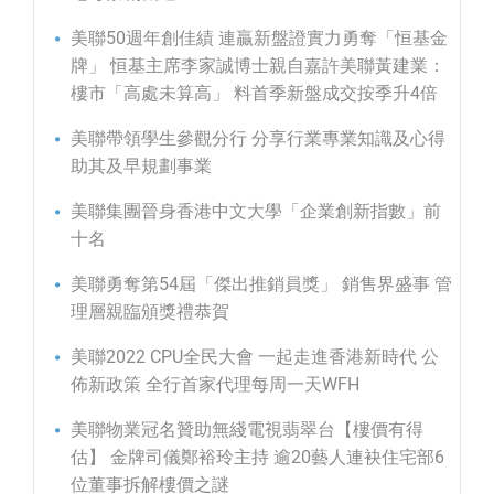
美聯50週年創佳績 連贏新盤證實力勇奪「恒基金
牌」 恒基主席李家誠博士親自嘉許美聯黃建業：
樓市「高處未算高」 料首季新盤成交按季升4倍
美聯帶領學生參觀分行 分享行業專業知識及心得
助其及早規劃事業
美聯集團晉身香港中文大學「企業創新指數」前
十名
美聯勇奪第54屆「傑出推銷員獎」 銷售界盛事 管
理層親臨頒獎禮恭賀
美聯2022 CPU全民大會 一起走進香港新時代 公
佈新政策 全行首家代理每周一天WFH
美聯物業冠名贊助無綫電視翡翠台【樓價有得
估】 金牌司儀鄭裕玲主持 逾20藝人連袂住宅部6
位董事拆解樓價之謎