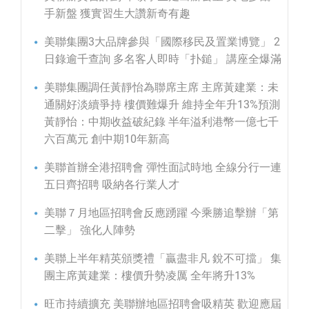
手新盤 獲實習生大讚新奇有趣
美聯集團3大品牌參與「國際移民及置業博覽」 2
日錄逾千查詢 多名客人即時「扑鎚」 講座全爆滿
美聯集團調任黃靜怡為聯席主席 主席黃建業：未
通關好淡續爭持 樓價難爆升 維持全年升13%預測
黃靜怡：中期收益破紀錄 半年溢利港幣一億七千
六百萬元 創中期10年新高
美聯首辦全港招聘會 彈性面試時地 全線分行一連
五日齊招聘 吸納各行業人才
美聯７月地區招聘會反應踴躍 今乘勝追擊辦「第
二擊」 強化人陣勢
美聯上半年精英頒獎禮「贏盡非凡 銳不可擋」 集
團主席黃建業：樓價升勢凌厲 全年將升13%
旺市持續擴充 美聯辦地區招聘會吸精英 歡迎應屆