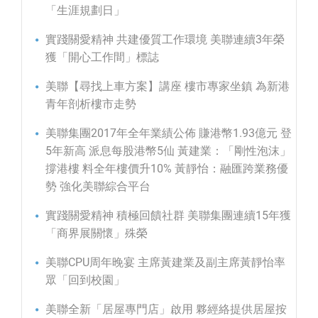
「生涯規劃日」
實踐關愛精神 共建優質工作環境 美聯連續3年榮
獲「開心工作間」標誌
美聯【尋找上車方案】講座 樓市專家坐鎮 為新港
青年剖析樓市走勢
美聯集團2017年全年業績公佈 賺港幣1.93億元 登
5年新高 派息每股港幣5仙 黃建業：「剛性泡沫」
撐港樓 料全年樓價升10% 黃靜怡：融匯跨業務優
勢 強化美聯綜合平台
實踐關愛精神 積極回饋社群 美聯集團連續15年獲
「商界展關懷」殊榮
美聯CPU周年晚宴 主席黃建業及副主席黃靜怡率
眾「回到校園」
美聯全新「居屋專門店」啟用 夥經絡提供居屋按