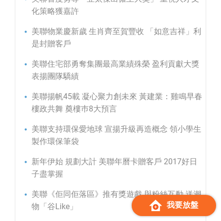
化策略獲嘉許
美聯物業慶新歲 生肖齊至賀豐收 「如意吉祥」利
是封贈客戶
美聯住宅部勇奪集團最高業績殊榮 盈利貢獻大獎
表揚團隊驕績
美聯揚帆45載 凝心聚力創未來 黃建業：雞鳴早春
樓政共舞 奠樓巿8大預言
美聯支持環保愛地球 宣揚升級再造概念 領小學生
製作環保筆袋
新年伊始 規劃大計 美聯年曆卡贈客戶 2017好日
子盡掌握
美聯《佢同佢落區》推有獎遊戲 與粉絲互動 送潮
我要放盤
物「谷Like」