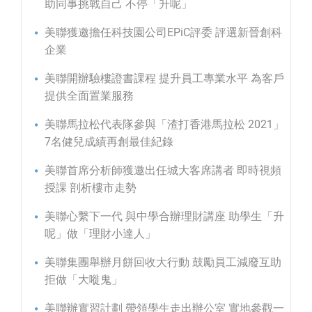
助同事挑戰自己 不停「升呢」
美聯獲邀擔任科技園公司EPiC評委 評選新晉創科
企業
美聯開辦驗樓證書課程 提升員工專業水平 為客戶
提供全面置業服務
美聯馬拉松代表隊參與「渣打香港馬拉松 2021」
7名健兒成績再創最佳紀錄
美聯首席分析師獲邀出任城大客席講者 即時視頻
授課 剖析樓市走勢
美聯心繫下一代 與中學合辦理財講座 助學生「升
呢」做「理財小達人」
美聯集團舉辦月餅回收大行動 鼓勵員工減廢互助
拒做「大嘥鬼」
美聯辦實習計劃 帶領學生走出辦公室 實地參觀一