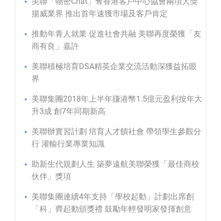
美聯「物密Chat」奪香港客戶中心協會兩項大獎
揚威業界 推出首年速獲市場及客戶肯定
推動年青人就業 促進社會共融 美聯再度榮獲「友
商有良」嘉許
美聯積極培育DSA精英企業交流活動深獲益拓眼
界
美聯集團2018年上半年賺港幣1.5億元盈利按年大
升3成 創7年同期新高
美聯辦實習計劃 培育人才饋社會 帶領學生參觀分
行 灌輸行業專業知識
助新生代規劃人生 築夢遠航美聯榮獲「最佳商校
伙伴」獎項
美聯集團連續4年支持「學校起動」計劃出席創
「科」齊起動頒獎禮 鼓勵年輕發明家發揮創意