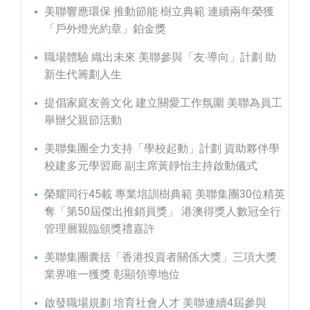
美聯響應環保 推動節能 樹立典範 連續兩年榮獲
「戶外燈光約章」鉑金獎
職場體驗 織出未來 美聯參與「友‧導向」計劃 助
新生代籌劃人生
提倡家庭友善文化 建立關愛工作氛圍 美聯為員工
舉辦父親節活動
美聯集團全力支持「學校起動」計劃 資助夥伴學
校建多元學習廊 副主席黃靜怡主持啟動儀式
榮耀同行45載 專業培訓樹典範 美聯集團30位精英
奪「第50屆傑出推銷員獎」 港澳得獎人數冠全行
管理層親臨頒獎禮嘉許
美聯集團囊括「香港投資者關係大獎」三項大獎
業界唯一獲獎 彰顯領導地位
啟發職場規劃 培育社會人才 美聯連續4屆參與