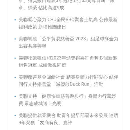
章」得獎數目連續3年冠絕全行63間奪首屆「銀
章」殊榮 佔比高逾9成
美聯凝心聚力 CPU全民BBQ聚會士氣高 公佈最新
福利政策 新增推團建日
美聯響應「公平貿易慈善盃 2023」組足球隊全力
出賽共襄善舉
美聯物業獲信和2023年頒獎禮嘉許勇奪多個新盤
銷售冠軍 成績傲視同儕
美聯慈善基金回饋社會 精英身體力行顯愛心 結伴
同行支持樂善堂「減塑啟Duck Run」活動
美聯支持「健康快車慈善跑步行」身體力行籌經
費 眾志成城送上光明
美聯提供就業機會 助青年提早部署未來發展 連續
9年榮獲「友商有良」嘉許