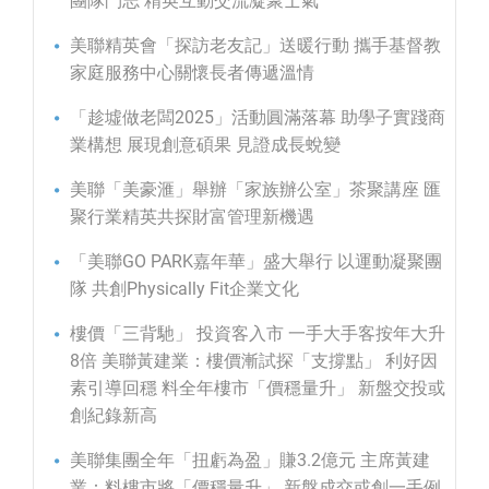
團隊鬥志 精英互動交流凝聚士氣
美聯精英會「探訪老友記」送暖行動 攜手基督教
家庭服務中心關懷長者傳遞溫情
「趁墟做老闆2025」活動圓滿落幕 助學子實踐商
業構想 展現創意碩果 見證成長蛻變
美聯「美豪滙」舉辦「家族辦公室」茶聚講座 匯
聚行業精英共探財富管理新機遇
「美聯GO PARK嘉年華」盛大舉行 以運動凝聚團
隊 共創Physically Fit企業文化
樓價「三背馳」 投資客入市 一手大手客按年大升
8倍 美聯黃建業：樓價漸試探「支撐點」 利好因
素引導回穩 料全年樓市「價穩量升」 新盤交投或
創紀錄新高
美聯集團全年「扭虧為盈」賺3.2億元 主席黃建
業：料樓市將「價穩量升」 新盤成交或創一手例