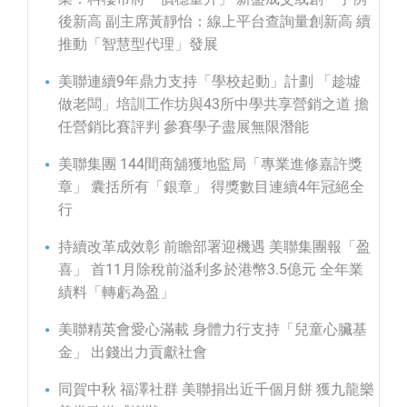
後新高 副主席黃靜怡：線上平台查詢量創新高 續
推動「智慧型代理」發展
美聯連續9年鼎力支持「學校起動」計劃 「趁墟
做老闆」培訓工作坊與43所中學共享營銷之道 擔
任營銷比賽評判 參賽學子盡展無限潛能
美聯集團 144間商舖獲地監局「專業進修嘉許獎
章」 囊括所有「銀章」 得獎數目連續4年冠絕全
行
持續改革成效彰 前瞻部署迎機遇 美聯集團報「盈
喜」 首11月除稅前溢利多於港幣3.5億元 全年業
績料「轉虧為盈」
美聯精英會愛心滿載 身體力行支持「兒童心臟基
金」 出錢出力貢獻社會
同賀中秋 福澤社群 美聯捐出近千個月餅 獲九龍樂