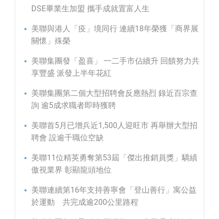
DSE畢業生加盟 攜手成就置富人生
美聯與港人「疫」境同行 連續18年榮獲「商界展
關懷」殊榮
美聯集團發「盈喜」 一二手市佔續升 回饋努力共
享豐盛 派發上半年花紅
美聯集團第二個大型招聘會反應熱烈 錄近百宗查
詢 逾5成求職者即時獲聘
美聯首5月已增兵近1,500人迎旺市 再舉辦大型招
聘會 設逾千職位空缺
美聯11位精英勇奪第53屆「傑出推銷員獎」驕績
傲視業界 彰顯龍頭地位
美聯連續第16年支持善寧會「登山善行」寓公益
於運動 共完成逾200公里路程