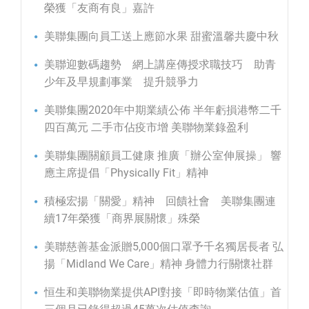
榮獲「友商有良」嘉許
美聯集團向員工送上應節水果 甜蜜溫馨共慶中秋
美聯迎數碼趨勢 網上講座傳授求職技巧 助青
少年及早規劃事業 提升競爭力
美聯集團2020年中期業績公佈 半年虧損港幣二千
四百萬元 二手市佔疫市增 美聯物業錄盈利
美聯集團關顧員工健康 推廣「辦公室伸展操」 響
應主席提倡「Physically Fit」精神
積極宏揚「關愛」精神 回饋社會 美聯集團連
續17年榮獲「商界展關懷」殊榮
美聯慈善基金派贈5,000個口罩予千名獨居長者 弘
揚「Midland We Care」精神 身體力行關懷社群
恒生和美聯物業提供API對接「即時物業估值」首