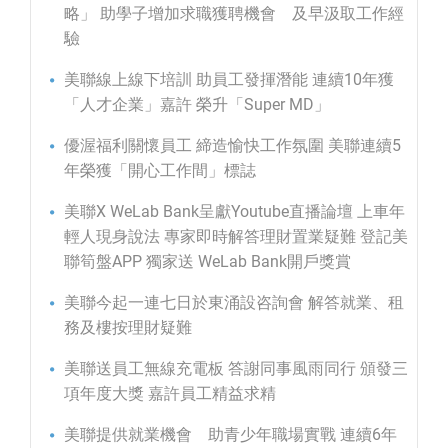
略」 助學子增加求職獲聘機會 及早汲取工作經
驗
美聯線上線下培訓 助員工發揮潛能 連續10年獲
「人才企業」嘉許 榮升「Super MD」
優渥福利關懷員工 締造愉快工作氛圍 美聯連續5
年榮獲「開心工作間」標誌
美聯X WeLab Bank呈獻Youtube直播論壇 上車年
輕人現身說法 專家即時解答理財置業疑難 登記美
聯筍盤APP 獨家送 WeLab Bank開戶獎賞
美聯今起一連七日於東涌設咨詢會 解答就業、租
務及樓按理財疑難
美聯送員工無線充電板 答謝同事風雨同行 頒發三
項年度大獎 嘉許員工精益求精
美聯提供就業機會 助青少年職場實戰 連續6年