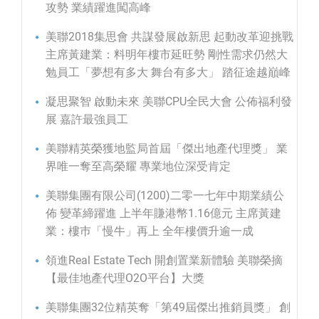
攻勢 業績躍進闖高峰
美聯2018集思會 共謀發展啟新思 起動改革迎挑戰
主席黃建業：料明年樓市延旺勢 剛性需求仍然大
勉員工「夢想有多大 舞台有多大」 踏征途越巔峰
凝思聚智 啟動未來 美聯CPU全民大會 公佈福利發
展 嘉許最強員工
美聯精英榮獲地監局首屆「傑出地產代理獎」 業
界唯一奪至高榮耀 專業地位深受肯定
美聯集團有限公司(1200)二零一七年中期業績公
佈 變革締躍進 上半年賺港幣1.16億元 主席黃建
業：樓巿「慢牛」再上 全年樓價升逾一成
領進Real Estate Tech 開創置業新體驗 美聯榮摘
【最佳地產代理O2O平台】大獎
美聯集團32位精英奪「第49屆傑出推銷員獎」 創