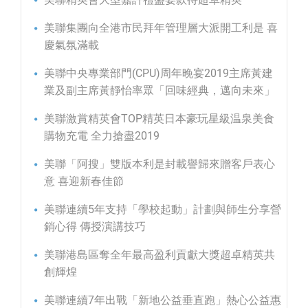
美聯集團向全港市民拜年管理層大派開工利是 喜
慶氣氛滿載
美聯中央專業部門(CPU)周年晚宴2019主席黃建
業及副主席黃靜怡率眾「回味經典，邁向未來」
美聯激賞精英會TOP精英日本豪玩星級温泉美食
購物充電 全力搶盡2019
美聯「阿搜」雙版本利是封載譽歸來贈客戶表心
意 喜迎新春佳節
美聯連續5年支持「學校起動」計劃與師生分享營
銷心得 傳授演講技巧
美聯港島區奪全年最高盈利貢獻大獎超卓精英共
創輝煌
美聯連續7年出戰「新地公益垂直跑」熱心公益惠