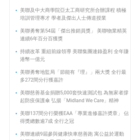
美聯及中大商學院亞太工商研究所合辦課程 積極
培訓管理專才 學者及傑出人士傳道授業
美聯勇奪第54屆「傑出推銷員獎」 美聯物業精英
連續6年百分百獲獎
持續改革 重組前線領導 美聯集團連錄盈利 全年賺
港幣一億元
美聯勇奪地監局「節能有『理』」兩大獎 全行最
多272間分行獲嘉許
美聯慈善基金捐贈5,000套快速測試包 為無家者撐
起防疫保護傘 弘揚「Midland We Care」精神
美聯137間分行榮獲EAA「專業進修嘉許奬章」 佔
得獎總數逾7成 全行之冠
美聯連續9屆參與健康快車慈善跑 寓公益於運動