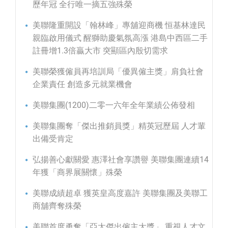
歷年冠 全行唯一摘五強殊榮
美聯隆重開設「翰林峰」專舖迎商機 恒基林達民
親臨啟用儀式 醒獅助慶氣氛高漲 港島中西區二手
註冊增1.3倍贏大市 突顯區內殷切需求
美聯榮獲僱員再培訓局「優異僱主獎」肩負社會
企業責任 創造多元就業機會
美聯集團(1200)二零一六年全年業績公佈發相
美聯集團奪「傑出推銷員獎」精英冠歷屆 人才輩
出備受肯定
弘揚善心獻關愛 惠澤社會享讚譽 美聯集團連續14
年獲「商界展關懷」殊榮
美聯成績超卓 獲英皇高度嘉許 美聯集團及美聯工
商舖齊奪殊榮
美聯首度勇奪「亞太傑出僱主大獎」 重視人才文