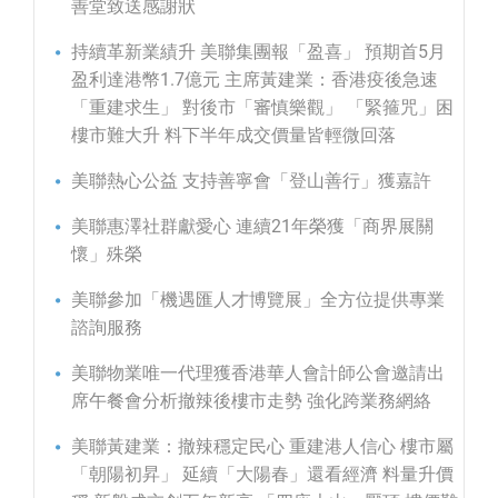
善堂致送感謝狀
持續革新業績升 美聯集團報「盈喜」 預期首5月
盈利達港幣1.7億元 主席黃建業：香港疫後急速
「重建求生」 對後市「審慎樂觀」 「緊箍咒」困
樓市難大升 料下半年成交價量皆輕微回落
美聯熱心公益 支持善寧會「登山善行」獲嘉許
美聯惠澤社群獻愛心 連續21年榮獲「商界展關
懷」殊榮
美聯參加「機遇匯人才博覽展」全方位提供專業
諮詢服務
美聯物業唯一代理獲香港華人會計師公會邀請出
席午餐會分析撤辣後樓市走勢 強化跨業務網絡
美聯黃建業：撤辣穩定民心 重建港人信心 樓市屬
「朝陽初昇」 延續「大陽春」還看經濟 料量升價