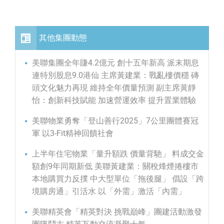
其他集團動態
美聯集團全年賺4.2億元 創十五年新高 派末期息
連特別股息9.0港仙 主席黃建業：戰亂樓價穩 磚
頭文化魅力再現 維持全年價量預測 副主席黃靜
怡：創新科技賦能 加速營運效率 提升置業體驗
美聯物業勇奪「登山善行2025」7公里團體賽冠
軍 以3-Fit精神回饋社會
上半年住宅物業「量升額跌 價量背馳」 料成交金
額創9年同期新低 美聯黃建業：關稅烽煙捲樓市
本地購買力反撲 中大型單位「拖後腿」 倡設「跨
境購房通」引活水 以「外需」激活「內需」
美聯精英會「精英對決 挑戰巔峰」團建活動激發