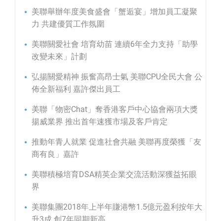
美聯舉辦年度美食盛會「蟹逅宴」增加員工凝聚
力 共建優質工作氛圍
美聯關愛社會 培育幼苗 連續6年全力支持「助學
改變未來」計劃
弘揚關愛精神 振奮高昂士氣 美聯CPU全民大會 公
佈全新福利 嘉許傑出員工
美聯「物密Chat」奪香港客戶中心協會兩項大獎
揚威業界 推出首年速獲市場及客戶肯定
推動年青人就業 促進社會共融 美聯再度榮獲「友
商有良」嘉許
美聯積極培育DSA精英企業交流活動深獲益拓眼
界
美聯集團2018年上半年賺港幣1.5億元盈利按年大
升3成 創7年同期新高