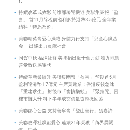
行
持續改革成效彰 前瞻部署迎機遇 美聯集團報「盈
喜」 首11月除稅前溢利多於港幣3.5億元 全年業
績料「轉虧為盈」
美聯精英會愛心滿載 身體力行支持「兒童心臟基
金」 出錢出力貢獻社會
同賀中秋 福澤社群 美聯捐出近千個月餅 獲九龍樂
善堂致送感謝狀
持續革新業績升 美聯集團報「盈喜」 預期首5月
盈利達港幣1.7億元 主席黃建業：香港疫後急速
「重建求生」 對後市「審慎樂觀」 「緊箍咒」困
樓市難大升 料下半年成交價量皆輕微回落
美聯熱心公益 支持善寧會「登山善行」獲嘉許
美聯惠澤社群獻愛心 連續21年榮獲「商界展關
懷」殊榮