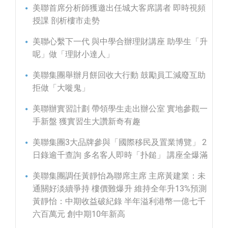
美聯首席分析師獲邀出任城大客席講者 即時視頻
授課 剖析樓市走勢
美聯心繫下一代 與中學合辦理財講座 助學生「升
呢」做「理財小達人」
美聯集團舉辦月餅回收大行動 鼓勵員工減廢互助
拒做「大嘥鬼」
美聯辦實習計劃 帶領學生走出辦公室 實地參觀一
手新盤 獲實習生大讚新奇有趣
美聯集團3大品牌參與「國際移民及置業博覽」 2
日錄逾千查詢 多名客人即時「扑鎚」 講座全爆滿
美聯集團調任黃靜怡為聯席主席 主席黃建業：未
通關好淡續爭持 樓價難爆升 維持全年升13%預測
黃靜怡：中期收益破紀錄 半年溢利港幣一億七千
六百萬元 創中期10年新高