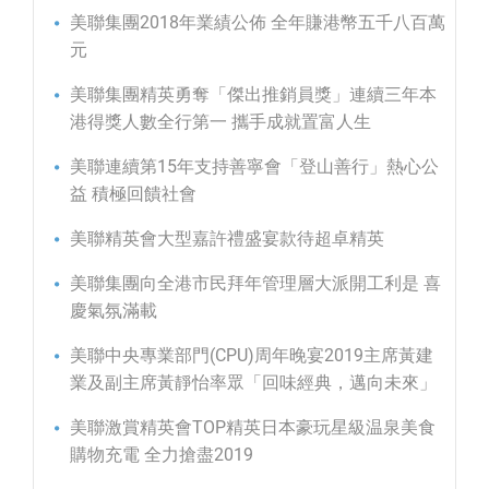
美聯集團2018年業績公佈 全年賺港幣五千八百萬
元
美聯集團精英勇奪「傑出推銷員獎」連續三年本
港得獎人數全行第一 攜手成就置富人生
美聯連續第15年支持善寧會「登山善行」熱心公
益 積極回饋社會
美聯精英會大型嘉許禮盛宴款待超卓精英
美聯集團向全港市民拜年管理層大派開工利是 喜
慶氣氛滿載
美聯中央專業部門(CPU)周年晚宴2019主席黃建
業及副主席黃靜怡率眾「回味經典，邁向未來」
美聯激賞精英會TOP精英日本豪玩星級温泉美食
購物充電 全力搶盡2019