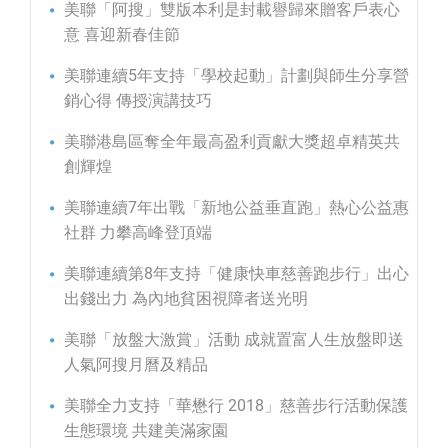
美聯「阿搜」雙版本利是封載譽歸來贈客戶表心
意 喜迎新春佳節
美聯連續5年支持「學校起動」計劃與師生分享營
銷心得 傳授演講技巧
美聯港島區奪全年最高盈利貢獻大獎超卓精英共
創輝煌
美聯連續7年出戰「新地公益垂直跑」熱心公益惠
社群 力攀高峰登頂端
美聯連續第8年支持「健康快車慈善跑步行」出心
出錢出力 為內地貧困視障者送光明
美聯「放盤大激賞」活動 成就置富人生放盤即送
人氣阿搜月曆及精品
美聯全力支持「華懋行 2018」慈善步行活動保護
生態環境 共建美滿家園