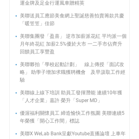
運金牌及足金行運風車贈精英
美聯送員工應節美食網上聖誕慈善拍賣籌款共慶
「暖笠笠」佳節
美聯集團發「盈喜」 逆市加薪派花紅 平均派一個
月年終花紅 加薪2.5%優於大市 一二手市佔齊升
回饋員工享豐盈
美聯夥拍「學校起動計劃」 線上傳授「面試攻
略」 助學子增加求職獲聘機會 及早汲取工作經
驗
美聯線上線下培訓 助員工發揮潛能 連續10年獲
「人才企業」嘉許 榮升「Super MD」
優渥福利關懷員工 締造愉快工作氛圍 美聯連續5
年榮獲「開心工作間」標誌
美聯X WeLab Bank呈獻Youtube直播論壇 上車年