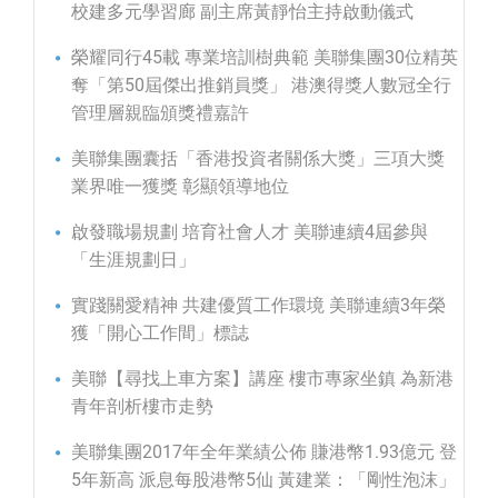
校建多元學習廊 副主席黃靜怡主持啟動儀式
榮耀同行45載 專業培訓樹典範 美聯集團30位精英
奪「第50屆傑出推銷員獎」 港澳得獎人數冠全行
管理層親臨頒獎禮嘉許
美聯集團囊括「香港投資者關係大獎」三項大獎
業界唯一獲獎 彰顯領導地位
啟發職場規劃 培育社會人才 美聯連續4屆參與
「生涯規劃日」
實踐關愛精神 共建優質工作環境 美聯連續3年榮
獲「開心工作間」標誌
美聯【尋找上車方案】講座 樓市專家坐鎮 為新港
青年剖析樓市走勢
美聯集團2017年全年業績公佈 賺港幣1.93億元 登
5年新高 派息每股港幣5仙 黃建業：「剛性泡沫」