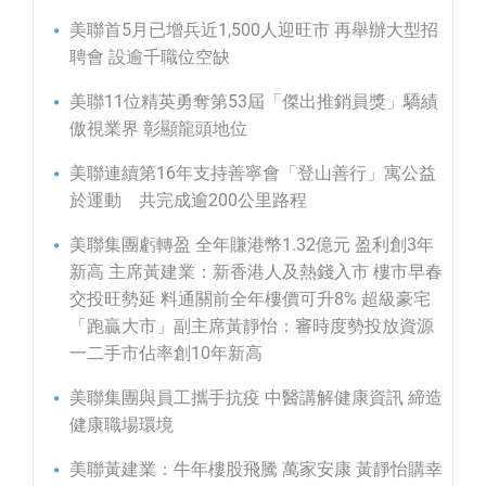
美聯首5月已增兵近1,500人迎旺市 再舉辦大型招
聘會 設逾千職位空缺
美聯11位精英勇奪第53屆「傑出推銷員獎」驕績
傲視業界 彰顯龍頭地位
美聯連續第16年支持善寧會「登山善行」寓公益
於運動 共完成逾200公里路程
美聯集團虧轉盈 全年賺港幣1.32億元 盈利創3年
新高 主席黃建業：新香港人及熱錢入市 樓市早春
交投旺勢延 料通關前全年樓價可升8% 超級豪宅
「跑贏大市」副主席黃靜怡：審時度勢投放資源
一二手市佔率創10年新高
美聯集團與員工攜手抗疫 中醫講解健康資訊 締造
健康職場環境
美聯黃建業：牛年樓股飛騰 萬家安康 黃靜怡購幸