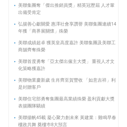
美聯集團奪「傑出推銷員獎」精英冠歷屆 人才輩
出備受肯定
弘揚善心獻關愛 惠澤社會享讚譽 美聯集團連續14
年獲「商界展關懷」殊榮
美聯成績超卓 獲英皇高度嘉許 美聯集團及美聯工
商舖齊奪殊榮
美聯首度勇奪「亞太傑出僱主大獎」 重視人才文
化策略獲嘉許
美聯物業慶新歲 生肖齊至賀豐收 「如意吉祥」利
是封贈客戶
美聯住宅部勇奪集團最高業績殊榮 盈利貢獻大獎
表揚團隊驕績
美聯揚帆45載 凝心聚力創未來 黃建業：雞鳴早春
樓政共舞 奠樓巿8大預言