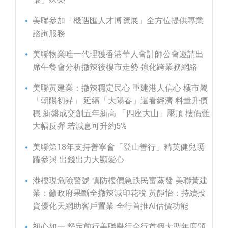
美聯參加「機遇匯人才博覽展」全方位提供專業
諮詢服務
美聯物業唯一代理獲香港華人會計師公會邀請出
席午餐會分析撤辣後樓市走勢 強化跨業務網絡
美聯黃建業：撤辣穩定民心 重建港人信心 樓市屬
「朝陽初昇」 延續「大陽春」還看經濟 料量升價
穩 新盤成交創五年新高 「四座大山」壓頂 樓價難
大幅反彈 若減息可升約5%
美聯第18年支持善寧會「登山善行」精英健兒踴
躍參與 出錢出力大顯愛心
港樓現危險警號 慎防樓價急跌民富蒸發 美聯黃建
業：籲政府果斷全撤辣減印花稅 黃靜怡：持續投
資優化天網助客戶置業 全行首推AI估價功能
初心如一 堅定前行美聯舉行全行首個大型年度頒