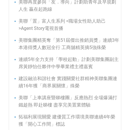
美聯再度參與「友．導向」計劃助青年及早規劃
人生 贏在起跑線
美聯「置」富人生系列 <職場女性助人助己
>Agent Story電視首播
美聯集團精英奪「第51屆傑出推銷員獎」連續3年
本港得獎人數冠全行 工商舖精英摘5強殊榮
連續5年全力支持「學校起動」計劃美聯集團副主
席黃靜怡任夥伴中學畢業禮主禮嘉賓
建設融洽和諧社會 實踐關愛社群精神美聯集團連
續16年獲「商界展關懷」殊榮
美聯「上車講座暨睇樓團」反應熱烈 全場爆滿打
鐵趁熱 即赴睇樓 盡享完美置業體驗
拓福利展現關愛 建優質工作環境美聯連續4年榮
獲「開心工作間」標誌