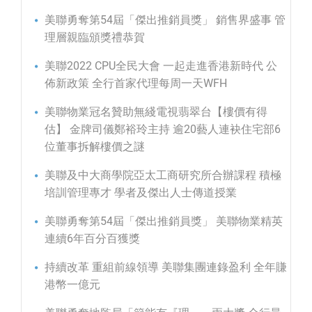
美聯勇奪第54屆「傑出推銷員獎」 銷售界盛事 管
理層親臨頒獎禮恭賀
美聯2022 CPU全民大會 一起走進香港新時代 公
佈新政策 全行首家代理每周一天WFH
美聯物業冠名贊助無綫電視翡翠台【樓價有得
估】 金牌司儀鄭裕玲主持 逾20藝人連袂住宅部6
位董事拆解樓價之謎
美聯及中大商學院亞太工商研究所合辦課程 積極
培訓管理專才 學者及傑出人士傳道授業
美聯勇奪第54屆「傑出推銷員獎」 美聯物業精英
連續6年百分百獲獎
持續改革 重組前線領導 美聯集團連錄盈利 全年賺
港幣一億元