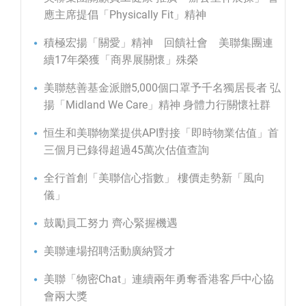
應主席提倡「Physically Fit」精神
積極宏揚「關愛」精神 回饋社會 美聯集團連
續17年榮獲「商界展關懷」殊榮
美聯慈善基金派贈5,000個口罩予千名獨居長者 弘
揚「Midland We Care」精神 身體力行關懷社群
恒生和美聯物業提供API對接「即時物業估值」首
三個月已錄得超過45萬次估值查詢
全行首創「美聯信心指數」 樓價走勢新「風向
儀」
鼓勵員工努力 齊心緊握機遇
美聯連場招聘活動廣納賢才
美聯「物密Chat」連續兩年勇奪香港客戶中心協
會兩大獎