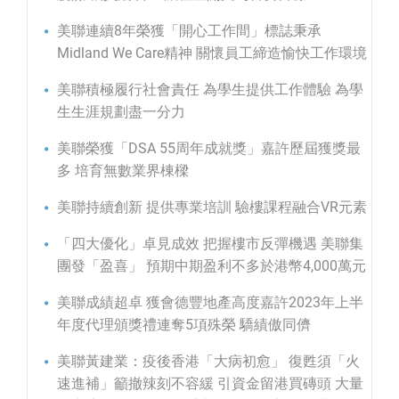
美聯連續8年榮獲「開心工作間」標誌秉承
Midland We Care精神 關懷員工締造愉快工作環境
美聯積極履行社會責任 為學生提供工作體驗 為學
生生涯規劃盡一分力
美聯榮獲「DSA 55周年成就獎」嘉許歷屆獲獎最
多 培育無數業界棟樑
美聯持續創新 提供專業培訓 驗樓課程融合VR元素
「四大優化」卓見成效 把握樓市反彈機遇 美聯集
團發「盈喜」 預期中期盈利不多於港幣4,000萬元
美聯成績超卓 獲會德豐地產高度嘉許2023年上半
年度代理頒獎禮連奪5項殊榮 驕績傲同儕
美聯黃建業：疫後香港「大病初愈」 復甦須「火
速進補」籲撤辣刻不容緩 引資金留港買磚頭 大量