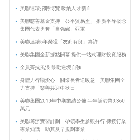
美聯連環招聘博覽 吸納人才新血
美聯慈善基金支持「公平貿易盃」 推廣平等概念
集團代表勇奪「自強碗」亞軍
美聯連續5年榮獲「友商有良」嘉許
美聯集團全新據點開幕 提供一站式理財投資服務
全員齊抗風浪 鼓勵逆境自強
身體力行顯愛心 關懷長者送暖意 美聯集團全
力支持「樂善共迎中秋日」
美聯集團2019年中期業績公佈 半年賺港幣9,360
萬元
美聯籌辦實習計劃 帶領學生參觀分行 傳授行業
專業知識 助其及早規劃事業