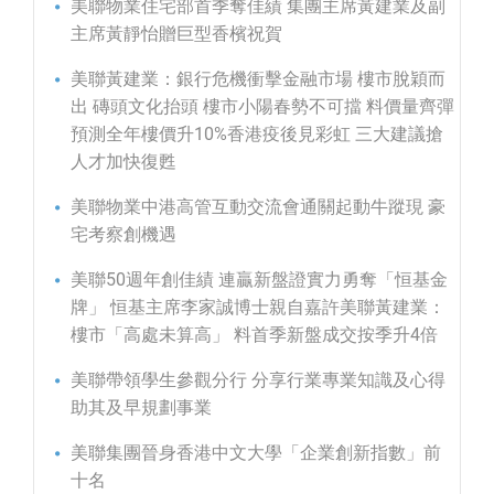
美聯物業住宅部首季奪佳績 集團主席黃建業及副
主席黃靜怡贈巨型香檳祝賀
美聯黃建業：銀行危機衝擊金融市場 樓市脫穎而
出 磚頭文化抬頭 樓市小陽春勢不可擋 料價量齊彈
預測全年樓價升10%香港疫後見彩虹 三大建議搶
人才加快復甦
美聯物業中港高管互動交流會通關起動牛蹤現 豪
宅考察創機遇
美聯50週年創佳績 連贏新盤證實力勇奪「恒基金
牌」 恒基主席李家誠博士親自嘉許美聯黃建業：
樓市「高處未算高」 料首季新盤成交按季升4倍
美聯帶領學生參觀分行 分享行業專業知識及心得
助其及早規劃事業
美聯集團晉身香港中文大學「企業創新指數」前
十名