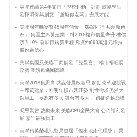
美聯連續第4年支持「學校起動」計劃 鼓勵學生
發揮環保與創意 「趁墟做老闆」盡展才能
美聯周年晚宴暨45周年酒會 「榮耀同行 共創新傳
奇」 集團主席黃建業：料2018樓市價量齊升 樓價
續升10% 發展再踏新里程 斥資約888萬港元增持
股份顯信心
美聯集團及美聯工商舖發「雙盈喜」 樓市暢旺展
攻勢 業績躍進闖高峰
美聯2018集思會 共謀發展啟新思 起動改革迎挑戰
主席黃建業：料明年樓市延旺勢 剛性需求仍然大
勉員工「夢想有多大 舞台有多大」 踏征途越巔峰
凝思聚智 啟動未來 美聯CPU全民大會 公佈福利發
展 嘉許最強員工
美聯精英榮獲地監局首屆「傑出地產代理獎」 業