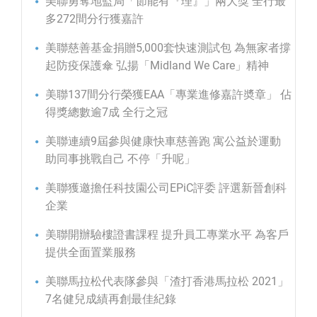
美聯勇奪地監局「節能有『理』」兩大獎 全行最
多272間分行獲嘉許
美聯慈善基金捐贈5,000套快速測試包 為無家者撐
起防疫保護傘 弘揚「Midland We Care」精神
美聯137間分行榮獲EAA「專業進修嘉許奬章」 佔
得獎總數逾7成 全行之冠
美聯連續9屆參與健康快車慈善跑 寓公益於運動
助同事挑戰自己 不停「升呢」
美聯獲邀擔任科技園公司EPiC評委 評選新晉創科
企業
美聯開辦驗樓證書課程 提升員工專業水平 為客戶
提供全面置業服務
美聯馬拉松代表隊參與「渣打香港馬拉松 2021」
7名健兒成績再創最佳紀錄