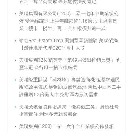
界唯一奪至高榮耀 專業地位深受肯定
美聯集團有限公司(1200)二零一七年中期業績公
佈 變革締躍進 上半年賺港幣1.16億元 主席黃建
業：樓巿「慢牛」再上 全年樓價升逾一成
領進Real Estate Tech 開創置業新體驗 美聯榮摘
【最佳地產代理O2O平台】大獎
美聯集團32位精英奪「第49屆傑出推銷員獎」 創
歷年冠 全行唯一摘五強殊榮
美聯隆重開設「翰林峰」專舖迎商機 恒基林達民
親臨啟用儀式 醒獅助慶氣氛高漲 港島中西區二手
註冊增1.3倍贏大市 突顯區內殷切需求
美聯榮獲僱員再培訓局「優異僱主獎」肩負社會
企業責任 創造多元就業機會
美聯集團(1200)二零一六年全年業績公佈發相