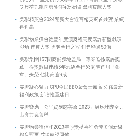
獎典禮九龍區勇奪住宅部最高盈利貢獻大獎
美聯精英會2024迎新大會近百精英聚首共賀 業績
再創高
美聯物業獲會德豐年度頒獎禮高度嘉許新盤戰績
彪炳 連奪大獎 勇奪全行之冠 銷售額逾50億
美聯集團157間商舖獲地監局「專業進修嘉許獎
章」得獎數目連續3年冠絕全行63間奪首屆「銀
章」殊榮 佔比高逾9成
美聯凝心聚力 CPU全民BBQ聚會士氣高 公佈最新
福利政策 新增推團建日
美聯響應「公平貿易慈善盃 2023」組足球隊全力
出賽共襄善舉
美聯物業獲信和2023年頒獎禮嘉許勇奪多個新盤
銷售冠軍 成績傲視同儕