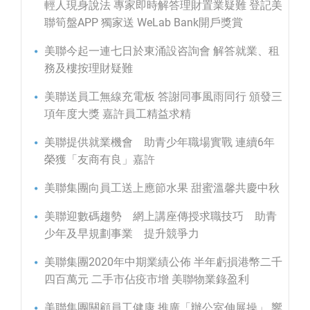
輕人現身說法 專家即時解答理財置業疑難 登記美
聯筍盤APP 獨家送 WeLab Bank開戶獎賞
美聯今起一連七日於東涌設咨詢會 解答就業、租
務及樓按理財疑難
美聯送員工無線充電板 答謝同事風雨同行 頒發三
項年度大獎 嘉許員工精益求精
美聯提供就業機會 助青少年職場實戰 連續6年
榮獲「友商有良」嘉許
美聯集團向員工送上應節水果 甜蜜溫馨共慶中秋
美聯迎數碼趨勢 網上講座傳授求職技巧 助青
少年及早規劃事業 提升競爭力
美聯集團2020年中期業績公佈 半年虧損港幣二千
四百萬元 二手市佔疫市增 美聯物業錄盈利
美聯集團關顧員工健康 推廣「辦公室伸展操」 響