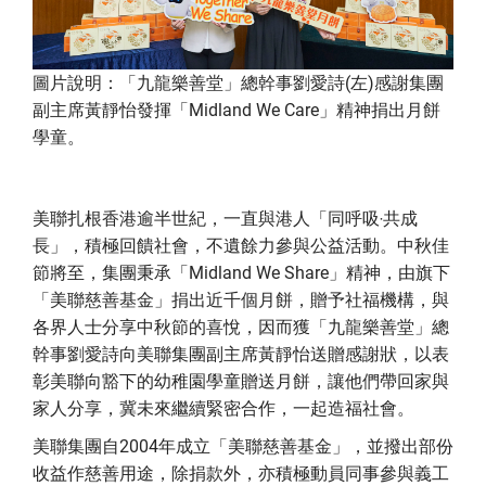
圖片說明：「九龍樂善堂」總幹事劉愛詩(左)感謝集團
副主席黃靜怡發揮「Midland We Care」精神捐出月餅
學童。
美聯扎根香港逾半世紀，一直與港人「同呼吸‧共成
長」，積極回饋社會，不遺餘力參與公益活動。中秋佳
節將至，集團秉承「Midland We Share」精神，由旗下
「美聯慈善基金」捐出近千個月餅，贈予社福機構，與
各界人士分享中秋節的喜悅，因而獲「九龍樂善堂」總
幹事劉愛詩向美聯集團副主席黃靜怡送贈感謝狀，以表
彰美聯向豁下的幼稚園學童贈送月餅，讓他們帶回家與
家人分享，冀未來繼續緊密合作，一起造福社會。
美聯集團自2004年成立「美聯慈善基金」，並撥出部份
收益作慈善用途，除捐款外，亦積極動員同事參與義工