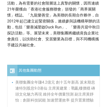
活動，為有需要的社會階層送上真摯的關懷，因而連續
21年榮獲由「香港社會服務聯會」頒發的「商界展關
懷」標誌。「九龍樂善堂」為美聯的長期合作夥伴，自
2012年起已建立起緊密關係，連續參與該機構舉辦的活
動，包括「樂善減塑啟Duck Run」、「樂善共迎中秋日
探訪活動」等。展望未來，美聯集團將繼續肩負企業社
會責任，以扶助社會、安居樂業為目標，與不同機構攜
手建設共融社會。
其他集團動態
美聯集團全年賺4.2億元 創十五年新高 派末期息
連特別股息9.0港仙 主席黃建業：戰亂樓價穩 磚
頭文化魅力再現 維持全年價量預測 副主席黃靜
怡：創新科技賦能 加速營運效率 提升置業體驗