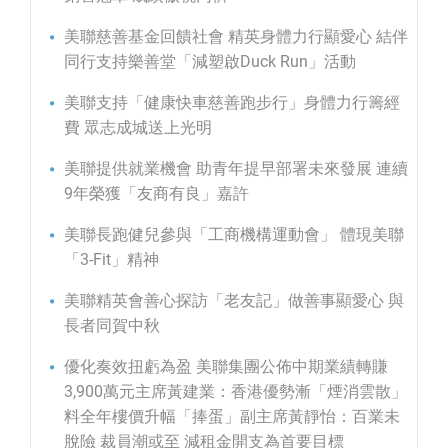
美聯慈善基金回饋社會 精英身體力行顯愛心 結伴
同行支持樂善堂「減塑啟Duck Run」活動
美聯支持「健康快車慈善跑步行」身體力行籌經
費 眾志成城送上光明
美聯提供就業機會 助青年提早部署未來發展 連續
9年榮獲「友商有良」嘉許
美聯長跑健兒參與「工商機構運動會」 體現美聯
「3-Fit」精神
美聯精英會善心探訪「老友記」做善事顯愛心 與
長者同賀中秋
優化奏效扭虧為盈 美聯集團公佈中期業績轉賺
3,900萬元主席黃建業：香港優勢漸「煙消雲散」
料全年樓價升幅「捧蛋」副主席黃靜怡：百業未
脫險 裁員潮或至 減租金開支為首要目標