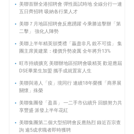
美聯首辦全港招聘會 彈性面試時地 全線分行一連
五日齊招聘 吸納各行業人才
美聯７月地區招聘會反應踴躍 今乘勝追擊辦「第
二擊」 強化人陣勢
美聯上半年精英頒獎禮「贏盡非凡 銳不可擋」 集
團主席黃建業：樓價升勢凌厲 全年將升13%
旺市持續擴充 美聯辦地區招聘會吸精英 歡迎應屆
DSE畢業生加盟 攜手成就置富人生
美聯與港人「疫」境同行 連續18年榮獲「商界展
關懷」殊榮
美聯集團發「盈喜」 一二手市佔續升 回饋努力共
享豐盛 派發上半年花紅
美聯集團第二個大型招聘會反應熱烈 錄近百宗查
詢 逾5成求職者即時獲聘