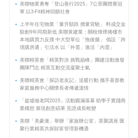
美聯物業勇奪「登山善行2025」7公里團體賽冠
軍 以3-Fit精神回饋社會
上半年住宅物業「量升額跌 價量背馳」 料成交金
額創9年同期新低 美聯黃建業：關稅烽煙捲樓市
本地購買力反撲 中大型單位「拖後腿」 倡設「跨
境購房通」引活水 以「外需」激活「內需」
美聯精英會「精英對決 挑戰巔峰」團建活動激發
團隊鬥志 精英互動交流凝聚士氣
美聯精英會「探訪老友記」送暖行動 攜手基督教
家庭服務中心關懷長者傳遞溫情
「趁墟做老闆2025」活動圓滿落幕 助學子實踐商
業構想 展現創意碩果 見證成長蛻變
美聯「美豪滙」舉辦「家族辦公室」茶聚講座 匯
聚行業精英共探財富管理新機遇