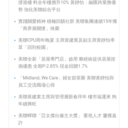
撐港樓 料全年樓價升10% 黃靜怡：融匯跨業務優
勢 強化美聯綜合平台
實踐關愛精神 積極回饋社群 美聯集團連續15年獲
「商界展關懷」殊榮
美聯CPU周年晚宴 主席黃建業及副主席黃靜怡率
眾「回到校園」
美聯全新「居屋專門店」啟用 夥經絡提供居屋按
揭優惠 全期P-2.85% 現金回贈1.7%
「Midland, We Care」婦女節茶聚 美聯黃靜怡與
員工交流職場心得
美聯黃建業主席與管理層新春拜年 樓市福運來 狗
年續興旺
美聯蟬聯「亞太傑出僱主大獎」 重視人才 屢獲嘉
許