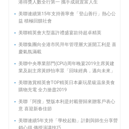
港得獎人數全行第一 攜手成就置富人生
美聯連續第15年支持善寧會「登山善行」熱心公
益 積極回饋社會
美聯精英會大型嘉許禮盛宴款待超卓精英
美聯集團向全港市民拜年管理層大派開工利是 喜
慶氣氛滿載
美聯中央專業部門(CPU)周年晚宴2019主席黃建
業及副主席黃靜怡率眾「回味經典，邁向未來」
美聯激賞精英會TOP精英日本豪玩星級温泉美食
購物充電 全力搶盡2019
美聯「阿搜」雙版本利是封載譽歸來贈客戶表心
意 喜迎新春佳節
美聯連續5年支持「學校起動」計劃與師生分享營
銷心得 傳授演講技巧