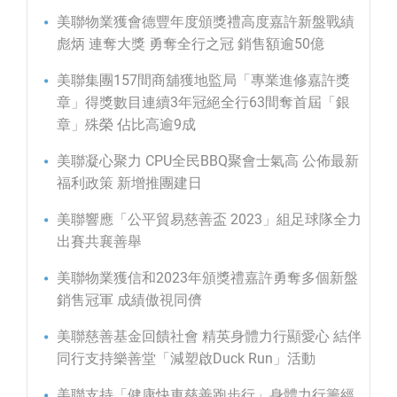
美聯物業獲會德豐年度頒獎禮高度嘉許新盤戰績
彪炳 連奪大獎 勇奪全行之冠 銷售額逾50億
美聯集團157間商舖獲地監局「專業進修嘉許獎
章」得獎數目連續3年冠絕全行63間奪首屆「銀
章」殊榮 佔比高逾9成
美聯凝心聚力 CPU全民BBQ聚會士氣高 公佈最新
福利政策 新增推團建日
美聯響應「公平貿易慈善盃 2023」組足球隊全力
出賽共襄善舉
美聯物業獲信和2023年頒獎禮嘉許勇奪多個新盤
銷售冠軍 成績傲視同儕
美聯慈善基金回饋社會 精英身體力行顯愛心 結伴
同行支持樂善堂「減塑啟Duck Run」活動
美聯支持「健康快車慈善跑步行」身體力行籌經