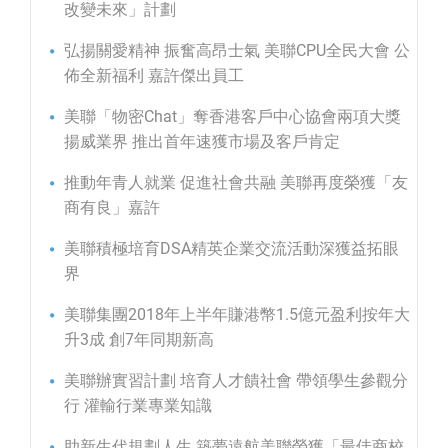
改變未來」計劃
弘揚關愛精神 振奮高昂士氣 美聯CPU全民大會 公
佈全新福利 嘉許傑出員工
美聯「物密Chat」奪香港客戶中心協會兩項大獎
揚威業界 推出首年速獲市場及客戶肯定
推動年青人就業 促進社會共融 美聯再度榮獲「友
商有良」嘉許
美聯積極培育DSA精英企業交流活動深獲益拓眼
界
美聯集團2018年上半年賺港幣1.5億元盈利按年大
升3成 創7年同期新高
美聯辦實習計劃 培育人才饋社會 帶領學生參觀分
行 灌輸行業專業知識
助新生代規劃人生 築夢遠航美聯榮獲「最佳商校