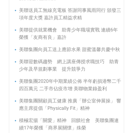
美聯送員工無線充電板 答謝同事風雨同行 頒發三
項年度大獎 嘉許員工精益求精
美聯提供就業機會 助青少年職場實戰 連續6年
榮獲「友商有良」嘉許
美聯集團向員工送上應節水果 甜蜜溫馨共慶中秋
美聯迎數碼趨勢 網上講座傳授求職技巧 助青
少年及早規劃事業 提升競爭力
美聯集團2020年中期業績公佈 半年虧損港幣二千
四百萬元 二手市佔疫市增 美聯物業錄盈利
美聯集團關顧員工健康 推廣「辦公室伸展操」 響
應主席提倡「Physically Fit」精神
積極宏揚「關愛」精神 回饋社會 美聯集團連
續17年榮獲「商界展關懷」殊榮