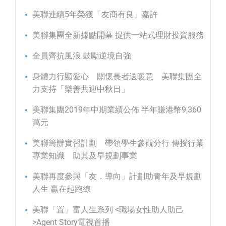
美聯連續5年榮獲「友商有良」嘉許
美聯集團全新據點開幕 提供一站式理財投資服務
全員齊抗風浪 鼓勵逆境自強
身體力行顯愛心 關懷長者送暖意 美聯集團全
力支持「樂善共迎中秋日」
美聯集團2019年中期業績公佈 半年賺港幣9,360
萬元
美聯籌辦實習計劃 帶領學生參觀分行 傳授行業
專業知識 助其及早規劃事業
美聯再度參與「友．導向」計劃助青年及早規劃
人生 贏在起跑線
美聯「置」富人生系列 <職場女性助人助己
>Agent Story電視首播