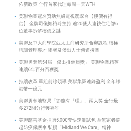
佈新政策 全行首家代理每周一天WFH
美聯物業冠名贊助無綫電視翡翠台【樓價有得
估】 金牌司儀鄭裕玲主持 逾20藝人連袂住宅部6
位董事拆解樓價之謎
美聯及中大商學院亞太工商研究所合辦課程 積極
培訓管理專才 學者及傑出人士傳道授業
美聯勇奪第54屆「傑出推銷員獎」 美聯物業精英
連續6年百分百獲獎
持續改革 重組前線領導 美聯集團連錄盈利 全年賺
港幣一億元
美聯勇奪地監局「節能有『理』」兩大獎 全行最
多272間分行獲嘉許
美聯慈善基金捐贈5,000套快速測試包 為無家者撐
起防疫保護傘 弘揚「Midland We Care」精神