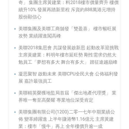
奇」 集團主席黃建業：料2018樓市價量齊升 樓價
續升10% 發展再踏新里程 斥資約888萬港元增持
股份顯信心
美聯集團及美聯工商舖發「雙盈喜」 樓市暢旺展
攻勢 業績躍進闖高峰
美聯2018集思會 共謀發展啟新思 起動改革迎挑戰
主席黃建業：料明年樓市延旺勢 剛性需求仍然大
勉員工「夢想有多大 舞台有多大」 踏征途越巔峰
凝思聚智 啟動未來 美聯CPU全民大會 公佈福利發
展 嘉許最強員工
美聯精英榮獲地監局首屆「傑出地產代理獎」 業
界唯一奪至高榮耀 專業地位深受肯定
美聯集團有限公司(1200)二零一七年中期業績公
佈 變革締躍進 上半年賺港幣1.16億元 主席黃建
業：樓巿「慢牛」再上 全年樓價升逾一成