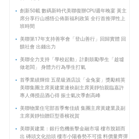
創新50載 數碼新時代美聯復辦CPU週年晚宴 黃主
席分享行山感悟公佈新福利政策 全行首推彈性上
班時間
美聯第17年支持善寧會「登山善行」回歸實體 回
饋社會 出錢出力
美聯全力支持「學校起動」計劃鼓勵學生「趁墟
做老闆」 身體力行為學生打氣
首季業績輝煌 五星級酒店設「金兔宴」獎勵精英
美聯集團主席黃建業連袂副主席黃靜怡親臨嘉許
專人傳授品酒心得 振士氣次季創高峰
美聯物業住宅部首季奪佳績 集團主席黃建業及副
主席黃靜怡贈巨型香檳祝賀
美聯黃建業：銀行危機衝擊金融市場 樓市脫穎而
出 磚頭文化抬頭 樓市小陽春勢不可擋 料價量齊彈