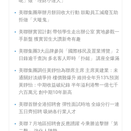
呢」做「理財小達人」
美聯集團舉辦月餅回收大行動 鼓勵員工減廢互助
拒做「大嘥鬼」
美聯辦實習計劃 帶領學生走出辦公室 實地參觀一
手新盤 獲實習生大讚新奇有趣
美聯集團3大品牌參與「國際移民及置業博覽」 2
日錄逾千查詢 多名客人即時「扑鎚」 講座全爆滿
美聯集團調任黃靜怡為聯席主席 主席黃建業：未
通關好淡續爭持 樓價難爆升 維持全年升13%預測
黃靜怡：中期收益破紀錄 半年溢利港幣一億七千
六百萬元 創中期10年新高
美聯首辦全港招聘會 彈性面試時地 全線分行一連
五日齊招聘 吸納各行業人才
美聯７月地區招聘會反應踴躍 今乘勝追擊辦「第
二擊」 強化人陣勢