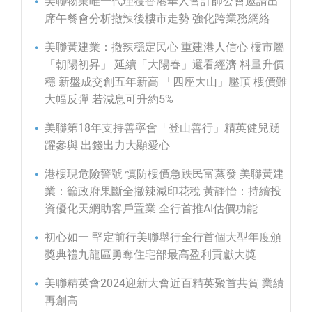
美聯物業唯一代理獲香港華人會計師公會邀請出
席午餐會分析撤辣後樓市走勢 強化跨業務網絡
美聯黃建業：撤辣穩定民心 重建港人信心 樓市屬
「朝陽初昇」 延續「大陽春」還看經濟 料量升價
穩 新盤成交創五年新高 「四座大山」壓頂 樓價難
大幅反彈 若減息可升約5%
美聯第18年支持善寧會「登山善行」精英健兒踴
躍參與 出錢出力大顯愛心
港樓現危險警號 慎防樓價急跌民富蒸發 美聯黃建
業：籲政府果斷全撤辣減印花稅 黃靜怡：持續投
資優化天網助客戶置業 全行首推AI估價功能
初心如一 堅定前行美聯舉行全行首個大型年度頒
獎典禮九龍區勇奪住宅部最高盈利貢獻大獎
美聯精英會2024迎新大會近百精英聚首共賀 業績
再創高