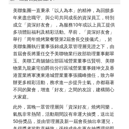
美聯集團一直秉承「以人為本」的精神，為回饋多
年來盡忠職守、與公司共同成長的資深員工，特別
成立「資深好友會」，為服務10年或以上員工提供
多項體貼福利及精彩活動。早前，「資深好友會」
舉行「周年燒烤聚餐暨第2屆會長交接儀式」，於
美聯集團執行董事張錦成及眾管理層見證之下，由
首屆會長將重任交予美聯物業行政部助理董事鄺翠
玉、美聯工商舖舖位部區域營業董事伍賢明、美聯
物業九龍豪宅伯爵街分行區域營業董事鍾坤文及香
港置業將軍澳東港城營業董事張國峰擔任，致力舉
辦更多精彩活動，務求進一步提升士氣，亦都藉著
不同的聚會，增進「好友」之間的友誼，建構開心
大家庭。
此外，當晚一眾管理層與「資深好友」燒烤同樂，
氣氛非常熱鬧，活動期間設有幸運大抽獎，送出近
50份獎品，並由管理層及新一屆會長抽出幸運兒，
各得獎者皆歡喜極致；張錦成先生更在抽獎環節即