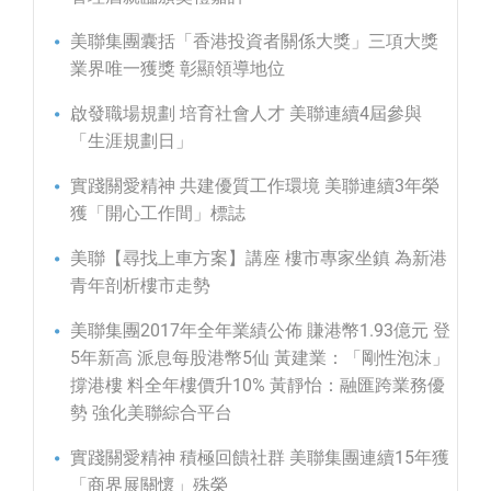
美聯集團囊括「香港投資者關係大獎」三項大獎
業界唯一獲獎 彰顯領導地位
啟發職場規劃 培育社會人才 美聯連續4屆參與
「生涯規劃日」
實踐關愛精神 共建優質工作環境 美聯連續3年榮
獲「開心工作間」標誌
美聯【尋找上車方案】講座 樓市專家坐鎮 為新港
青年剖析樓市走勢
美聯集團2017年全年業績公佈 賺港幣1.93億元 登
5年新高 派息每股港幣5仙 黃建業：「剛性泡沫」
撐港樓 料全年樓價升10% 黃靜怡：融匯跨業務優
勢 強化美聯綜合平台
實踐關愛精神 積極回饋社群 美聯集團連續15年獲
「商界展關懷」殊榮