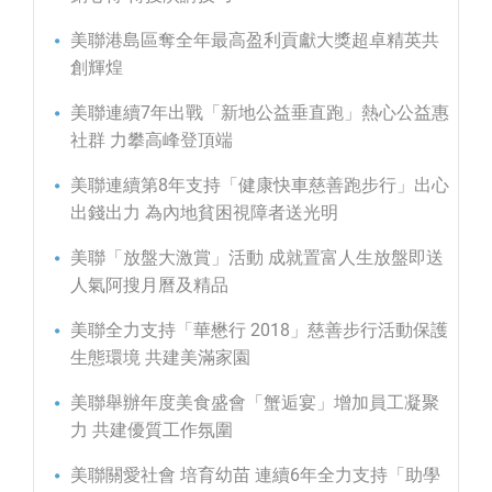
美聯港島區奪全年最高盈利貢獻大獎超卓精英共
創輝煌
美聯連續7年出戰「新地公益垂直跑」熱心公益惠
社群 力攀高峰登頂端
美聯連續第8年支持「健康快車慈善跑步行」出心
出錢出力 為內地貧困視障者送光明
美聯「放盤大激賞」活動 成就置富人生放盤即送
人氣阿搜月曆及精品
美聯全力支持「華懋行 2018」慈善步行活動保護
生態環境 共建美滿家園
美聯舉辦年度美食盛會「蟹逅宴」增加員工凝聚
力 共建優質工作氛圍
美聯關愛社會 培育幼苗 連續6年全力支持「助學