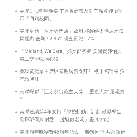
美聯CPU周年晚宴 主席黃建業及副主席黃靜怡率
眾「回到校園」
美聯全新「居屋專門店」啟用 夥經絡提供居屋按
揭優惠 全期P-2.85% 現金回贈1.7%
「Midland, We Care」婦女節茶聚 美聯黃靜怡與
員工交流職場心得
美聯黃建業主席與管理層新春拜年 樓市福運來 狗
年續興旺
美聯蟬聯「亞太傑出僱主大獎」 重視人才 屢獲嘉
許
美聯連續第4年支持「學校起動」計劃 鼓勵學生
發揮環保與創意 「趁墟做老闆」盡展才能
美聯周年晚宴暨45周年酒會 「榮耀同行 共創新傳