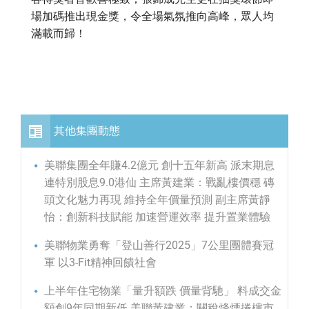
場加碼推出現金獎，令全場氣氛推向高峰，眾人均
滿載而歸！
其他集團動態
美聯集團全年賺4.2億元 創十五年新高 派末期息
連特別股息9.0港仙 主席黃建業：戰亂樓價穩 磚
頭文化魅力再現 維持全年價量預測 副主席黃靜
怡：創新科技賦能 加速營運效率 提升置業體驗
美聯物業勇奪「登山善行2025」7公里團體賽冠
軍 以3-Fit精神回饋社會
上半年住宅物業「量升額跌 價量背馳」 料成交金
額創9年同期新低 美聯黃建業：關稅烽煙捲樓市