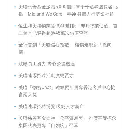
美聯慈善基金派贈5,000個口罩予千名獨居長者 弘
揚「Midland We Care」精神 身體力行關懷社群
恒生和美聯物業提供API對接「即時物業估值」首
三個月已錄得超過45萬次估值查詢
全行首創「美聯信心指數」 樓價走勢新「風向
儀」
鼓勵員工努力 齊心緊握機遇
美聯連場招聘活動廣納賢才
美聯「物密Chat」連續兩年勇奪香港客戶中心協
會兩大獎
美聯連環招聘博覽 吸納人才新血
美聯慈善基金支持「公平貿易盃」 推廣平等概念
集團代表勇奪「自強碗」亞軍