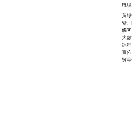
職場
黃靜
變。
觸客
大數
課程
宣佈
褲等