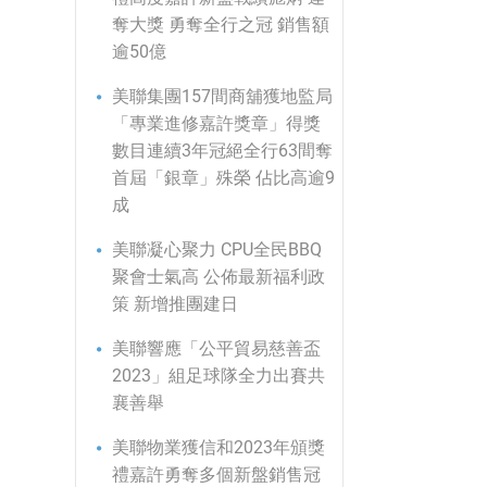
奪大獎 勇奪全行之冠 銷售額
逾50億
美聯集團157間商舖獲地監局
「專業進修嘉許獎章」得獎
數目連續3年冠絕全行63間奪
首屆「銀章」殊榮 佔比高逾9
成
美聯凝心聚力 CPU全民BBQ
聚會士氣高 公佈最新福利政
策 新增推團建日
美聯響應「公平貿易慈善盃
2023」組足球隊全力出賽共
襄善舉
美聯物業獲信和2023年頒獎
禮嘉許勇奪多個新盤銷售冠