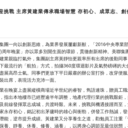
迎挑戰 主席黃建業傳承職場智慧 存初心、成眾志、創
集團一向以創新思維，為業界發展屢獻新猷，「2016中央專業
PU)周年晚宴」亦以眾多別開生面的環節，貫徹創新精神。美聯集
建業親臨打氣外，集團副主席黃靜怡更親率所有出席的後勤同事
下最流行的「航拍」方式，拍攝360度環迴影片及氣勢磅礡的大
盡展高昂士氣。同事們更放下平日嚴肅的辦公室打扮，改穿便服
裝出席，表現活力充沛一面。
業在晚宴上盡展縱橫商場近半世紀的睿智，雋語連珠，贈員工職
，指出本地樓市已經歷逾半年調整，地產代理行業的挑戰艱鉅，
及前線發揮眾志成城，共渡時艱。未來，挑戰與機遇接踵而至，
家永存初心，銘記初出茅廬時的雄心與衝勁，併發工作熱誠，發
潛能，逆市提升成績。黃建業又分享養生之道，勸勉員工注重「
保養、靜養、休養、修養、涵養」，以將身心調節至最佳狀態，