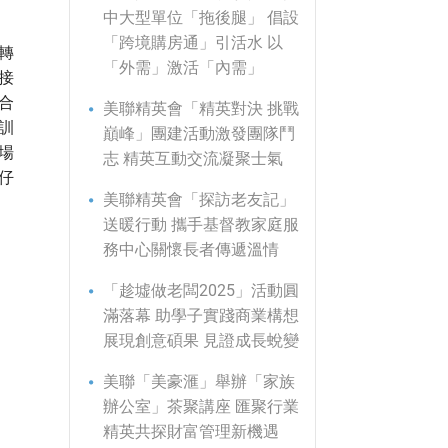
中大型單位「拖後腿」 倡設
「跨境購房通」引活水 以
轉
「外需」激活「內需」
接
合
美聯精英會「精英對決 挑戰
訓
巔峰」團建活動激發團隊鬥
場
志 精英互動交流凝聚士氣
仔
美聯精英會「探訪老友記」
送暖行動 攜手基督教家庭服
務中心關懷長者傳遞溫情
「趁墟做老闆2025」活動圓
滿落幕 助學子實踐商業構想
展現創意碩果 見證成長蛻變
美聯「美豪滙」舉辦「家族
辦公室」茶聚講座 匯聚行業
精英共探財富管理新機遇