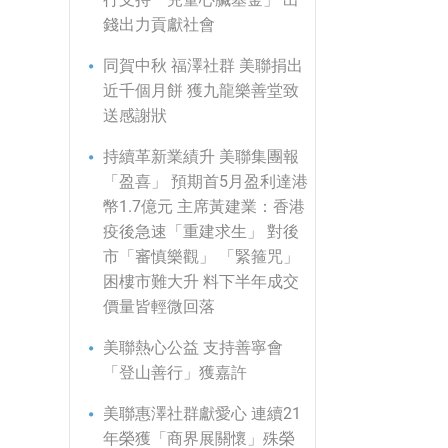
錢出力貢獻社會
同賀中秋 福澤社群 美聯捐出
近千個月餅 獲九龍樂善堂致
送感謝狀
持續革新業績升 美聯集團報
「盈喜」 預期首5月盈利達港
幣1.7億元 主席黃建業：香港
疫後急速「重建求生」 對後
市「審慎樂觀」 「緊箍咒」
困樓市難大升 料下半年成交
價量皆輕微回落
美聯熱心公益 支持善寧會
「登山善行」獲嘉許
美聯惠澤社群獻愛心 連續21
年榮獲「商界展關懷」殊榮