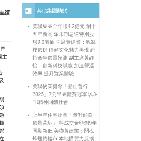
其他集團動態
佳績
美聯集團全年賺4.2億元 創十
五年新高 派末期息連特別股
息9.0港仙 主席黃建業：戰亂
部門
樓價穩 磚頭文化魅力再現 維
團主
持全年價量預測 副主席黃靜
，
怡：創新科技賦能 加速營運
合
效率 提升置業體驗
及
美聯物業勇奪「登山善行
2025」7公里團體賽冠軍 以3-
場
Fit精神回饋社會
須
上半年住宅物業「量升額跌
勉
價量背馳」 料成交金額創9年
揮
同期新低 美聯黃建業：關稅
營
烽煙捲樓市 本地購買力反撲
在