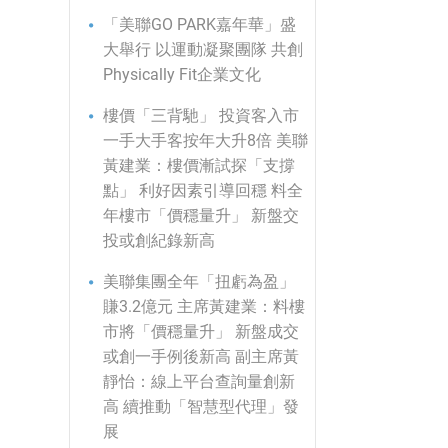
「美聯GO PARK嘉年華」盛
大舉行 以運動凝聚團隊 共創
Physically Fit企業文化
樓價「三背馳」 投資客入市
一手大手客按年大升8倍 美聯
黃建業：樓價漸試探「支撐
點」 利好因素引導回穩 料全
年樓市「價穩量升」 新盤交
投或創紀錄新高
美聯集團全年「扭虧為盈」
賺3.2億元 主席黃建業：料樓
市將「價穩量升」 新盤成交
或創一手例後新高 副主席黃
靜怡：線上平台查詢量創新
高 續推動「智慧型代理」發
展