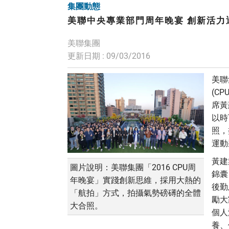
集團動態
美聯中央專業部門周年晚宴 創新活力
美聯集團
更新日期 : 09/03/2016
美聯
(C
席黃
以時
照，
運動
黃建
圖片說明：美聯集團「2016 CPU周
錦囊
年晚宴」實踐創新思維，採用大熱的
後勤
「航拍」方式，拍攝氣勢磅礡的全體
勵大
大合照。
個人
養、