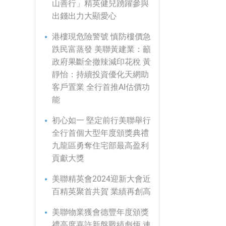
山善行」精英健兒踴躍參與
出錢出力大顯愛心
港樓現危險警號 慎防樓價急
跌民富蒸發 美聯黃建業：籲
政府果斷全撤辣減印花稅 黃
靜怡：持續投資優化天網助
客戶置業 全行首推AI估價功
能
初心如一 堅定前行美聯舉行
全行首個大型年度頒獎典禮
九龍區勇奪住宅部最高盈利
貢獻大獎
美聯精英會2024迎新大會近
百精英聚首共賀 業績再創高
美聯物業獲會德豐年度頒獎
禮高度嘉許新盤戰績彪炳 連