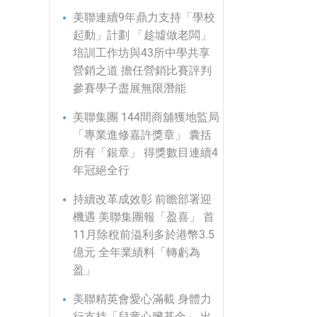
美聯連續9年鼎力支持「學校
起動」計劃 「趁墟做老闆」
培訓工作坊與43所中學共享
營銷之道 擔任營銷比賽評判
參賽學子盡展無限潛能
美聯集團 144間商舖獲地監局
「專業進修嘉許獎章」 囊括
所有「銀章」 得獎數目連續4
年冠絕全行
持續改革成效彰 前瞻部署迎
機遇 美聯集團報「盈喜」 首
11月除稅前溢利多於港幣3.5
億元 全年業績料「轉虧為
盈」
美聯精英會愛心滿載 身體力
行支持「兒童心臟基金」 出