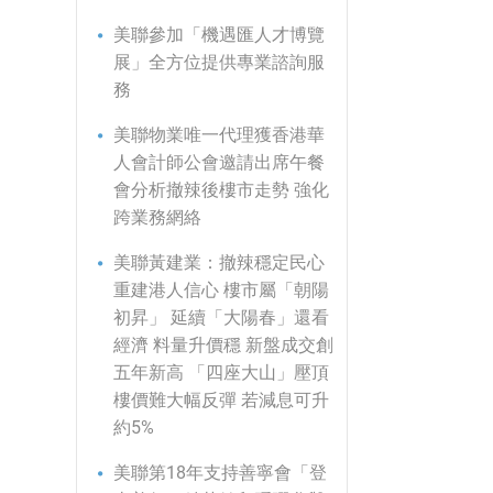
美聯參加「機遇匯人才博覽
展」全方位提供專業諮詢服
務
美聯物業唯一代理獲香港華
人會計師公會邀請出席午餐
會分析撤辣後樓市走勢 強化
跨業務網絡
美聯黃建業：撤辣穩定民心
重建港人信心 樓市屬「朝陽
初昇」 延續「大陽春」還看
經濟 料量升價穩 新盤成交創
五年新高 「四座大山」壓頂
樓價難大幅反彈 若減息可升
約5%
美聯第18年支持善寧會「登