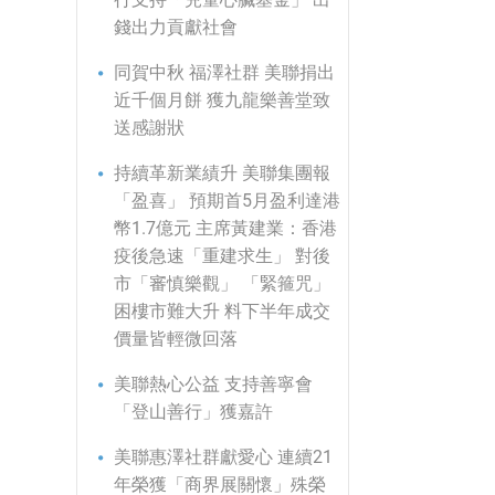
錢出力貢獻社會
同賀中秋 福澤社群 美聯捐出
近千個月餅 獲九龍樂善堂致
送感謝狀
持續革新業績升 美聯集團報
「盈喜」 預期首5月盈利達港
幣1.7億元 主席黃建業：香港
疫後急速「重建求生」 對後
市「審慎樂觀」 「緊箍咒」
困樓市難大升 料下半年成交
價量皆輕微回落
美聯熱心公益 支持善寧會
「登山善行」獲嘉許
美聯惠澤社群獻愛心 連續21
年榮獲「商界展關懷」殊榮