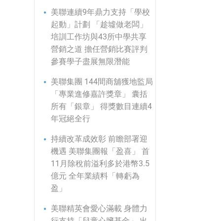
美聯連續9年鼎力支持「學校
起動」計劃 「趁墟做老闆」
培訓工作坊與43所中學共享
營銷之道 擔任營銷比賽評判
參賽學子盡展無限潛能
美聯集團 144間商舖獲地監局
「專業進修嘉許獎章」 囊括
所有「銀章」 得獎數目連續4
年冠絕全行
持續改革成效彰 前瞻部署迎
機遇 美聯集團報「盈喜」 首
11月除稅前溢利多於港幣3.5
億元 全年業績料「轉虧為
盈」
美聯精英會愛心滿載 身體力
行支持「兒童心臟基金」 出