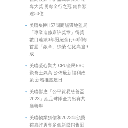
奪大獎 勇奪全行之冠 銷售額
逾50億
美聯集團157間商舖獲地監局
「專業進修嘉許獎章」得獎
數目連續3年冠絕全行63間奪
首屆「銀章」殊榮 佔比高逾9
成
美聯凝心聚力 CPU全民BBQ
聚會士氣高 公佈最新福利政
策 新增推團建日
美聯響應「公平貿易慈善盃
2023」組足球隊全力出賽共
襄善舉
美聯物業獲信和2023年頒獎
禮嘉許勇奪多個新盤銷售冠