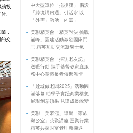
中大型單位「拖後腿」 倡設
繼續投
「跨境購房通」引活水 以
支付、
「外需」激活「內需」
主業，
美聯精英會「精英對決 挑戰
門的交
巔峰」團建活動激發團隊鬥
志 精英互動交流凝聚士氣
美聯精英會「探訪老友記」
送暖行動 攜手基督教家庭服
務中心關懷長者傳遞溫情
「趁墟做老闆2025」活動圓
滿落幕 助學子實踐商業構想
展現創意碩果 見證成長蛻變
美聯「美豪滙」舉辦「家族
辦公室」茶聚講座 匯聚行業
精英共探財富管理新機遇