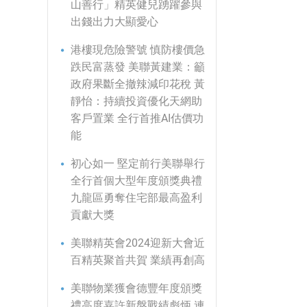
山善行」精英健兒踴躍參與
出錢出力大顯愛心
港樓現危險警號 慎防樓價急
跌民富蒸發 美聯黃建業：籲
政府果斷全撤辣減印花稅 黃
靜怡：持續投資優化天網助
客戶置業 全行首推AI估價功
能
初心如一 堅定前行美聯舉行
全行首個大型年度頒獎典禮
九龍區勇奪住宅部最高盈利
貢獻大獎
美聯精英會2024迎新大會近
百精英聚首共賀 業績再創高
美聯物業獲會德豐年度頒獎
禮高度嘉許新盤戰績彪炳 連