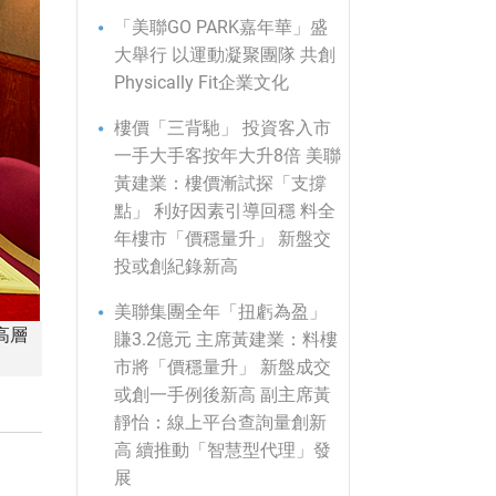
「美聯GO PARK嘉年華」盛
大舉行 以運動凝聚團隊 共創
Physically Fit企業文化
樓價「三背馳」 投資客入市
一手大手客按年大升8倍 美聯
黃建業：樓價漸試探「支撐
點」 利好因素引導回穩 料全
年樓市「價穩量升」 新盤交
投或創紀錄新高
美聯集團全年「扭虧為盈」
高層
賺3.2億元 主席黃建業：料樓
市將「價穩量升」 新盤成交
或創一手例後新高 副主席黃
靜怡：線上平台查詢量創新
高 續推動「智慧型代理」發
展