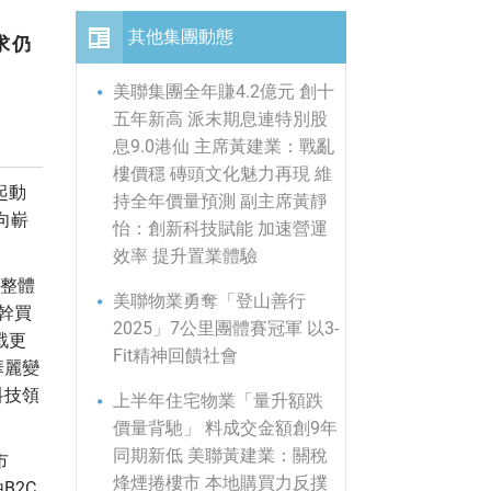
其他集團動態
求仍
美聯集團全年賺4.2億元 創十
五年新高 派末期息連特別股
息9.0港仙 主席黃建業：戰亂
樓價穩 磚頭文化魅力再現 維
起動
持全年價量預測 副主席黃靜
向嶄
怡：創新科技賦能 加速營運
效率 提升置業體驗
，整體
美聯物業勇奪「登山善行
幹買
2025」7公里團體賽冠軍 以3-
戰更
Fit精神回饋社會
華麗變
科技領
上半年住宅物業「量升額跌
價量背馳」 料成交金額創9年
同期新低 美聯黃建業：關稅
市
烽煙捲樓市 本地購買力反撲
B2C