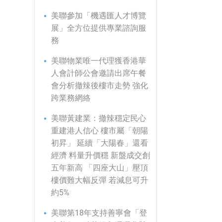
美聯參加「機遇匯人才博覽
展」全方位提供專業諮詢服
務
美聯物業唯一代理獲香港華
人會計師公會邀請出席午餐
會分析撤辣後樓市走勢 強化
跨業務網絡
美聯黃建業：撤辣穩定民心
重建港人信心 樓市屬「朝陽
初昇」 延續「大陽春」還看
經濟 料量升價穩 新盤成交創
五年新高 「四座大山」壓頂
樓價難大幅反彈 若減息可升
約5%
美聯第18年支持善寧會「登