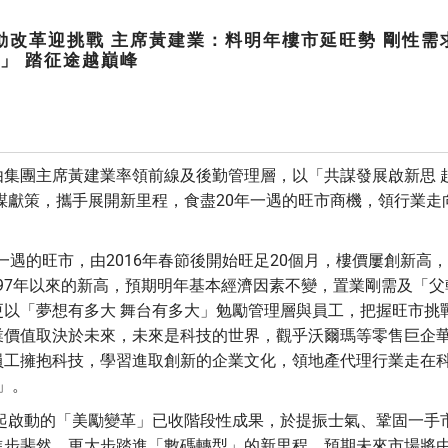
起動改革迎挑戰 主席黃建業：料明年樓市延旺勢 剛性需
」 踏征途越巔峰
集團主席黃建業率領前線及後勤管理層，以「共謀發展啟新思 
定謀獻策，攜手展開新里程，食盡20年一遇的旺市商機，領行業走
得一遇的旺市，由2016年春節後開始旺足20個月，樓價屢創新高
自97年以來的新高，預期明年基本經濟因素不變，置業剛需及「父
以「夢想有多大 舞台有多大」勉勵管理層與員工，把握旺市挑
業價值取決於未來，未來是科技的世界，觀乎沃爾瑪等零售巨企
員工擁抱科技，學習進取創新的企業文化，領地產代理行業走在
」。
年起啟動的「美勵變革」已收階段性成果，於提振士氣、鞏固一手
步斐然，更大步踏進「數碼轉型」的新里程，預期未來市場將由