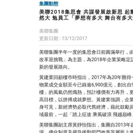
集團動態
美聯2018集思會 共謀發展啟新思 
然大 勉員工「夢想有多大 舞台有多大
美聯集團
更新日期 : 13/12/2017
美聯集團半年一度的集思會日前圓滿舉行，由
改革迎挑戰」為主題，為2018年企業策略
新的發展路向。
黃建業回顧樓巿時指出，2017年為20年難
物業成交金額至今已錄逾6,900億元，創出
樓」的風氣仍然熾熱，預計樓價有力再升，更
高目標，以拼搏成就夢想。黃建業強調，企
身可見，新經濟勢必取代舊經濟，藉此鼓勵
域最前，一起「踏上征途 乘風破浪 飛越巔峰
美聯集團副主席黃靜怡指出，集團自2013
場、優化制度及擢升後勤部門效率等層面上進