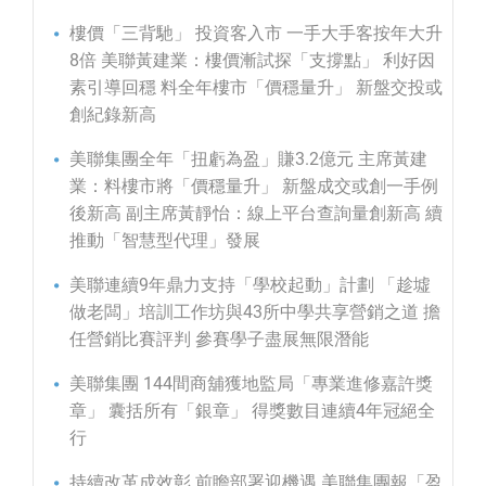
樓價「三背馳」 投資客入市 一手大手客按年大升
8倍 美聯黃建業：樓價漸試探「支撐點」 利好因
素引導回穩 料全年樓市「價穩量升」 新盤交投或
創紀錄新高
美聯集團全年「扭虧為盈」賺3.2億元 主席黃建
業：料樓市將「價穩量升」 新盤成交或創一手例
後新高 副主席黃靜怡：線上平台查詢量創新高 續
推動「智慧型代理」發展
美聯連續9年鼎力支持「學校起動」計劃 「趁墟
做老闆」培訓工作坊與43所中學共享營銷之道 擔
任營銷比賽評判 參賽學子盡展無限潛能
美聯集團 144間商舖獲地監局「專業進修嘉許獎
章」 囊括所有「銀章」 得獎數目連續4年冠絕全
行
持續改革成效彰 前瞻部署迎機遇 美聯集團報「盈