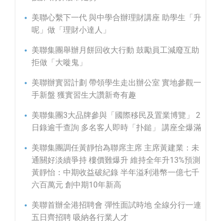
美聯心繫下一代 與中學合辦理財講座 助學生「升
呢」做「理財小達人」
美聯集團舉辦月餅回收大行動 鼓勵員工減廢互助
拒做「大嘥鬼」
美聯辦實習計劃 帶領學生走出辦公室 實地參觀一
手新盤 獲實習生大讚新奇有趣
美聯集團3大品牌參與「國際移民及置業博覽」 2
日錄逾千查詢 多名客人即時「扑鎚」 講座全爆滿
美聯集團調任黃靜怡為聯席主席 主席黃建業：未
通關好淡續爭持 樓價難爆升 維持全年升13%預測
黃靜怡：中期收益破紀錄 半年溢利港幣一億七千
六百萬元 創中期10年新高
美聯首辦全港招聘會 彈性面試時地 全線分行一連
五日齊招聘 吸納各行業人才