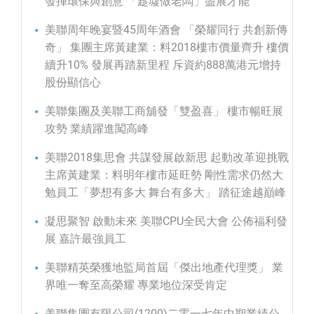
發揮環保與創意 「趁墟做老闆」盡展才能
美聯周年晚宴暨45周年酒會 「榮耀同行 共創新傳
奇」 集團主席黃建業：料2018樓市價量齊升 樓價
續升10% 發展再踏新里程 斥資約888萬港元增持
股份顯信心
美聯集團及美聯工商舖發「雙盈喜」 樓市暢旺展
攻勢 業績躍進闖高峰
美聯2018集思會 共謀發展啟新思 起動改革迎挑戰
主席黃建業：料明年樓市延旺勢 剛性需求仍然大
勉員工「夢想有多大 舞台有多大」 踏征途越巔峰
凝思聚智 啟動未來 美聯CPU全民大會 公佈福利發
展 嘉許最強員工
美聯精英榮獲地監局首屆「傑出地產代理獎」 業
界唯一奪至高榮耀 專業地位深受肯定
美聯集團有限公司(1200)二零一七年中期業績公