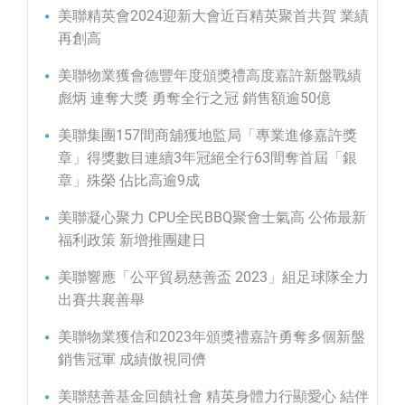
美聯精英會2024迎新大會近百精英聚首共賀 業績
再創高
美聯物業獲會德豐年度頒獎禮高度嘉許新盤戰績
彪炳 連奪大獎 勇奪全行之冠 銷售額逾50億
美聯集團157間商舖獲地監局「專業進修嘉許獎
章」得獎數目連續3年冠絕全行63間奪首屆「銀
章」殊榮 佔比高逾9成
美聯凝心聚力 CPU全民BBQ聚會士氣高 公佈最新
福利政策 新增推團建日
美聯響應「公平貿易慈善盃 2023」組足球隊全力
出賽共襄善舉
美聯物業獲信和2023年頒獎禮嘉許勇奪多個新盤
銷售冠軍 成績傲視同儕
美聯慈善基金回饋社會 精英身體力行顯愛心 結伴