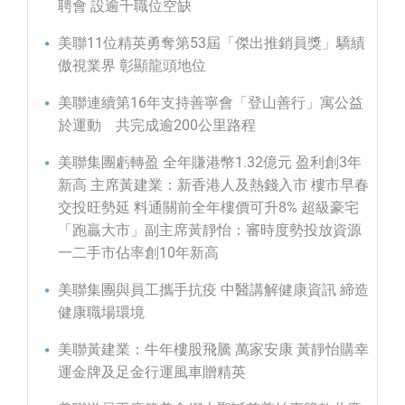
聘會 設逾千職位空缺
美聯11位精英勇奪第53屆「傑出推銷員獎」驕績
傲視業界 彰顯龍頭地位
美聯連續第16年支持善寧會「登山善行」寓公益
於運動 共完成逾200公里路程
美聯集團虧轉盈 全年賺港幣1.32億元 盈利創3年
新高 主席黃建業：新香港人及熱錢入市 樓市早春
交投旺勢延 料通關前全年樓價可升8% 超級豪宅
「跑贏大市」副主席黃靜怡：審時度勢投放資源
一二手市佔率創10年新高
美聯集團與員工攜手抗疫 中醫講解健康資訊 締造
健康職場環境
美聯黃建業：牛年樓股飛騰 萬家安康 黃靜怡購幸
運金牌及足金行運風車贈精英