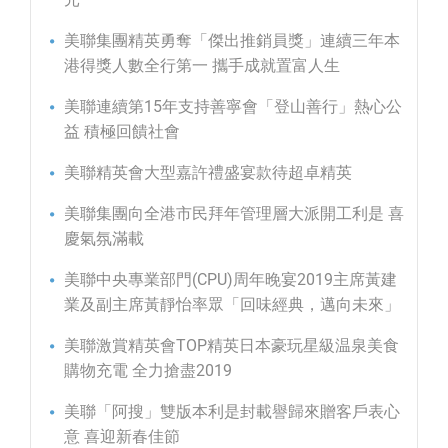
美聯集團精英勇奪「傑出推銷員獎」連續三年本
港得獎人數全行第一 攜手成就置富人生
美聯連續第15年支持善寧會「登山善行」熱心公
益 積極回饋社會
美聯精英會大型嘉許禮盛宴款待超卓精英
美聯集團向全港市民拜年管理層大派開工利是 喜
慶氣氛滿載
美聯中央專業部門(CPU)周年晚宴2019主席黃建
業及副主席黃靜怡率眾「回味經典，邁向未來」
美聯激賞精英會TOP精英日本豪玩星級温泉美食
購物充電 全力搶盡2019
美聯「阿搜」雙版本利是封載譽歸來贈客戶表心
意 喜迎新春佳節