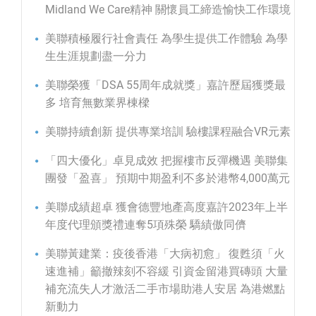
Midland We Care精神 關懷員工締造愉快工作環境
美聯積極履行社會責任 為學生提供工作體驗 為學
生生涯規劃盡一分力
美聯榮獲「DSA 55周年成就獎」嘉許歷屆獲獎最
多 培育無數業界棟樑
美聯持續創新 提供專業培訓 驗樓課程融合VR元素
「四大優化」卓見成效 把握樓市反彈機遇 美聯集
團發「盈喜」 預期中期盈利不多於港幣4,000萬元
美聯成績超卓 獲會德豐地產高度嘉許2023年上半
年度代理頒獎禮連奪5項殊榮 驕績傲同儕
美聯黃建業：疫後香港「大病初愈」 復甦須「火
速進補」籲撤辣刻不容緩 引資金留港買磚頭 大量
補充流失人才激活二手市場助港人安居 為港燃點
新動力