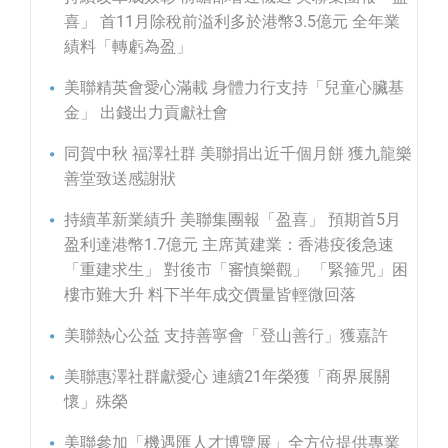
喜」 首11月除稅前溢利多於港幣3.5億元 全年業
績料「轉虧為盈」
美聯精英會愛心滿載 身體力行支持「兒童心臟基
金」 出錢出力貢獻社會
同賀中秋 福澤社群 美聯捐出近千個月餅 獲九龍樂
善堂致送感謝狀
持續革新業績升 美聯集團報「盈喜」 預期首5月
盈利達港幣1.7億元 主席黃建業：香港疫後急速
「重建求生」 對後市「審慎樂觀」 「緊箍咒」困
樓市難大升 料下半年成交價量皆輕微回落
美聯熱心公益 支持善寧會「登山善行」獲嘉許
美聯惠澤社群獻愛心 連續21年榮獲「商界展關
懷」殊榮
美聯參加「機遇匯人才博覽展」全方位提供專業