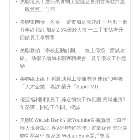
美聯送員工應節美食網上聖誕慈善拍賣籌款共慶
「暖笠笠」佳節
美聯集團發「盈喜」 逆市加薪派花紅 平均派一個
月年終花紅 加薪2.5%優於大市 一二手市佔齊升
回饋員工享豐盈
美聯夥拍「學校起動計劃」 線上傳授「面試攻
略」 助學子增加求職獲聘機會 及早汲取工作經
驗
美聯線上線下培訓 助員工發揮潛能 連續10年獲
「人才企業」嘉許 榮升「Super MD」
優渥福利關懷員工 締造愉快工作氛圍 美聯連續5
年榮獲「開心工作間」標誌
美聯X WeLab Bank呈獻Youtube直播論壇 上車年
輕人現身說法 專家即時解答理財置業疑難 登記美
聯筍盤APP 獨家送 WeLab Bank開戶獎賞