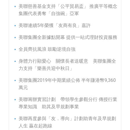
美聯慈善基金支持「公平貿易盃」 推廣平等概念
集團代表勇奪「自強碗」亞軍
美聯連續5年榮獲「友商有良」嘉許
美聯集團全新據點開幕 提供一站式理財投資服務
全員齊抗風浪 鼓勵逆境自強
身體力行顯愛心 關懷長者送暖意 美聯集團全
力支持「樂善共迎中秋日」
美聯集團2019年中期業績公佈 半年賺港幣9,360
萬元
美聯籌辦實習計劃 帶領學生參觀分行 傳授行業
專業知識 助其及早規劃事業
美聯再度參與「友．導向」計劃助青年及早規劃
人生 贏在起跑線