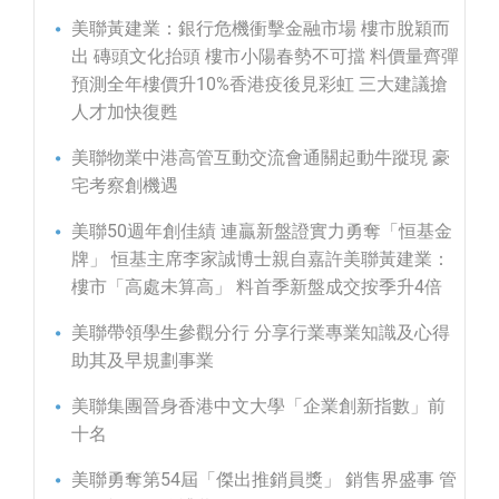
美聯黃建業：銀行危機衝擊金融市場 樓市脫穎而
出 磚頭文化抬頭 樓市小陽春勢不可擋 料價量齊彈
預測全年樓價升10%香港疫後見彩虹 三大建議搶
人才加快復甦
美聯物業中港高管互動交流會通關起動牛蹤現 豪
宅考察創機遇
美聯50週年創佳績 連贏新盤證實力勇奪「恒基金
牌」 恒基主席李家誠博士親自嘉許美聯黃建業：
樓市「高處未算高」 料首季新盤成交按季升4倍
美聯帶領學生參觀分行 分享行業專業知識及心得
助其及早規劃事業
美聯集團晉身香港中文大學「企業創新指數」前
十名
美聯勇奪第54屆「傑出推銷員獎」 銷售界盛事 管