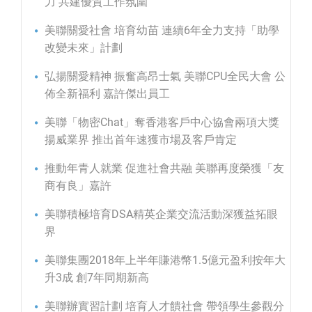
力 共建優質工作氛圍
美聯關愛社會 培育幼苗 連續6年全力支持「助學
改變未來」計劃
弘揚關愛精神 振奮高昂士氣 美聯CPU全民大會 公
佈全新福利 嘉許傑出員工
美聯「物密Chat」奪香港客戶中心協會兩項大獎
揚威業界 推出首年速獲市場及客戶肯定
推動年青人就業 促進社會共融 美聯再度榮獲「友
商有良」嘉許
美聯積極培育DSA精英企業交流活動深獲益拓眼
界
美聯集團2018年上半年賺港幣1.5億元盈利按年大
升3成 創7年同期新高
美聯辦實習計劃 培育人才饋社會 帶領學生參觀分