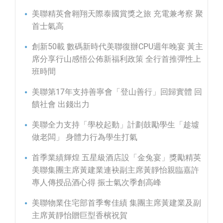
美聯精英會翱翔天際泰國賞獎之旅 充電兼考察 聚
首士氣高
創新50載 數碼新時代美聯復辦CPU週年晚宴 黃主
席分享行山感悟公佈新福利政策 全行首推彈性上
班時間
美聯第17年支持善寧會「登山善行」回歸實體 回
饋社會 出錢出力
美聯全力支持「學校起動」計劃鼓勵學生「趁墟
做老闆」 身體力行為學生打氣
首季業績輝煌 五星級酒店設「金兔宴」獎勵精英
美聯集團主席黃建業連袂副主席黃靜怡親臨嘉許
專人傳授品酒心得 振士氣次季創高峰
美聯物業住宅部首季奪佳績 集團主席黃建業及副
主席黃靜怡贈巨型香檳祝賀