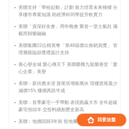
美聯支持「學校起動」計劃 致力培育未來棟樑 分
享樓市專業知識 助經濟科同學提升軟實力
美聯「資深好友會」周年晚會 聚首一堂士氣壯 滿
載而歸樂融融
美聯集團22位精英奪「第48屆傑出推銷員獎」 管
理層親臨頒獎禮嘉許支持
善心譽全城 愛心傳天下 美聯榮獲九龍樂善堂「愛
心企業」美譽
美聯：新供應水浸 貨尾倍增衝萬伙 現樓貨尾最少
減價15% 樓價再跌半成
美聯：首季豪宅一手帶動 表現跑贏大市 全年超級
豪宅領頭羊 交投料續創歷史新高
我要放盤
美聯︰地價回歸3年前 投地審慎 跌勢難逃