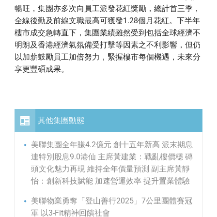
暢旺，集團亦多次向員工派發花紅獎勵，總計首三季，
全線後勤及前線文職最高可獲發1.28個月花紅。下半年
樓市成交急轉直下，集團業績雖然受到包括全球經濟不
明朗及香港經濟氣氛備受打擊等因素之不利影響，但仍
以加薪鼓勵員工加倍努力，緊握樓市每個機遇，未來分
享更豐碩成果。
其他集團動態
美聯集團全年賺4.2億元 創十五年新高 派末期息
連特別股息9.0港仙 主席黃建業：戰亂樓價穩 磚
頭文化魅力再現 維持全年價量預測 副主席黃靜
怡：創新科技賦能 加速營運效率 提升置業體驗
美聯物業勇奪「登山善行2025」7公里團體賽冠
軍 以3-Fit精神回饋社會