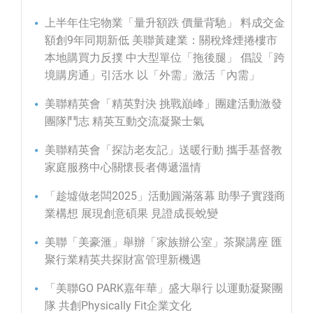
上半年住宅物業「量升額跌 價量背馳」 料成交金
額創9年同期新低 美聯黃建業：關稅烽煙捲樓市
本地購買力反撲 中大型單位「拖後腿」 倡設「跨
境購房通」引活水 以「外需」激活「內需」
美聯精英會「精英對決 挑戰巔峰」團建活動激發
團隊鬥志 精英互動交流凝聚士氣
美聯精英會「探訪老友記」送暖行動 攜手基督教
家庭服務中心關懷長者傳遞溫情
「趁墟做老闆2025」活動圓滿落幕 助學子實踐商
業構想 展現創意碩果 見證成長蛻變
美聯「美豪滙」舉辦「家族辦公室」茶聚講座 匯
聚行業精英共探財富管理新機遇
「美聯GO PARK嘉年華」盛大舉行 以運動凝聚團
隊 共創Physically Fit企業文化