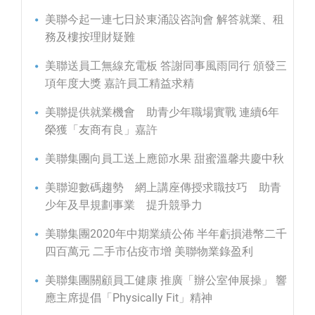
美聯今起一連七日於東涌設咨詢會 解答就業、租
務及樓按理財疑難
美聯送員工無線充電板 答謝同事風雨同行 頒發三
項年度大獎 嘉許員工精益求精
美聯提供就業機會 助青少年職場實戰 連續6年
榮獲「友商有良」嘉許
美聯集團向員工送上應節水果 甜蜜溫馨共慶中秋
美聯迎數碼趨勢 網上講座傳授求職技巧 助青
少年及早規劃事業 提升競爭力
美聯集團2020年中期業績公佈 半年虧損港幣二千
四百萬元 二手市佔疫市增 美聯物業錄盈利
美聯集團關顧員工健康 推廣「辦公室伸展操」 響
應主席提倡「Physically Fit」精神