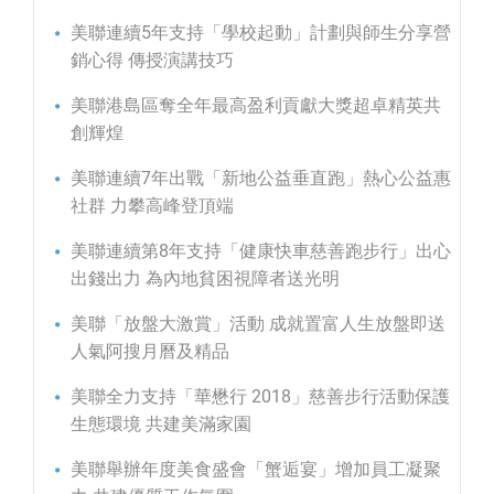
美聯連續5年支持「學校起動」計劃與師生分享營
銷心得 傳授演講技巧
美聯港島區奪全年最高盈利貢獻大獎超卓精英共
創輝煌
美聯連續7年出戰「新地公益垂直跑」熱心公益惠
社群 力攀高峰登頂端
美聯連續第8年支持「健康快車慈善跑步行」出心
出錢出力 為內地貧困視障者送光明
美聯「放盤大激賞」活動 成就置富人生放盤即送
人氣阿搜月曆及精品
美聯全力支持「華懋行 2018」慈善步行活動保護
生態環境 共建美滿家園
美聯舉辦年度美食盛會「蟹逅宴」增加員工凝聚