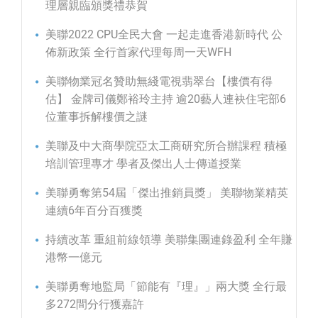
理層親臨頒獎禮恭賀
美聯2022 CPU全民大會 一起走進香港新時代 公
佈新政策 全行首家代理每周一天WFH
美聯物業冠名贊助無綫電視翡翠台【樓價有得
估】 金牌司儀鄭裕玲主持 逾20藝人連袂住宅部6
位董事拆解樓價之謎
美聯及中大商學院亞太工商研究所合辦課程 積極
培訓管理專才 學者及傑出人士傳道授業
美聯勇奪第54屆「傑出推銷員獎」 美聯物業精英
連續6年百分百獲獎
持續改革 重組前線領導 美聯集團連錄盈利 全年賺
港幣一億元
美聯勇奪地監局「節能有『理』」兩大獎 全行最
多272間分行獲嘉許