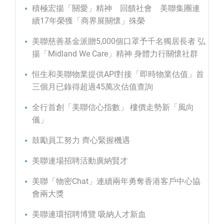
積極宏揚「關愛」精神 回饋社會 美聯集團連
續17年榮獲「商界展關懷」殊榮
美聯慈善基金派贈5,000個口罩予千名獨居長者 弘
揚「Midland We Care」精神 身體力行關懷社群
恒生和美聯物業提供API對接「即時物業估值」首
三個月已錄得超過45萬次估值查詢
全行首創「美聯信心指數」 樓價走勢新「風向
儀」
鼓勵員工努力 齊心緊握機遇
美聯連場招聘活動廣納賢才
美聯「物密Chat」連續兩年勇奪香港客戶中心協
會兩大獎
美聯連環招聘博覽 吸納人才新血