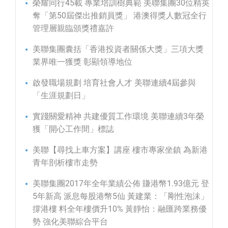
榮耀同行45載 專業培訓樹典範 美聯集團30位精英
奪「第50屆傑出推銷員獎」 港澳得獎人數冠全行
管理層親臨頒獎禮嘉許
美聯集團囊括「香港投資者關係大獎」三項大獎
業界唯一獲獎 彰顯領導地位
啟發職場規劃 培育社會人才 美聯連續4屆參與
「生涯規劃日」
實踐關愛精神 共建優質工作環境 美聯連續3年榮
獲「開心工作間」標誌
美聯【尋找上車方案】講座 樓市專家坐鎮 為新港
青年剖析樓市走勢
美聯集團2017年全年業績公佈 賺港幣1.93億元 登
5年新高 派息每股港幣5仙 黃建業：「剛性泡沫」
撐港樓 料全年樓價升10% 黃靜怡：融匯跨業務優
勢 強化美聯綜合平台