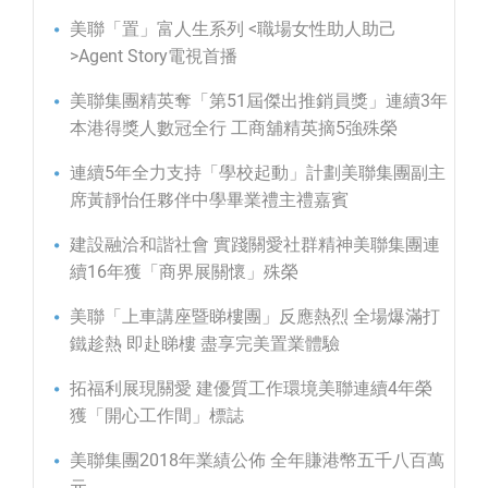
美聯「置」富人生系列 <職場女性助人助己
>Agent Story電視首播
美聯集團精英奪「第51屆傑出推銷員獎」連續3年
本港得獎人數冠全行 工商舖精英摘5強殊榮
連續5年全力支持「學校起動」計劃美聯集團副主
席黃靜怡任夥伴中學畢業禮主禮嘉賓
建設融洽和諧社會 實踐關愛社群精神美聯集團連
續16年獲「商界展關懷」殊榮
美聯「上車講座暨睇樓團」反應熱烈 全場爆滿打
鐵趁熱 即赴睇樓 盡享完美置業體驗
拓福利展現關愛 建優質工作環境美聯連續4年榮
獲「開心工作間」標誌
美聯集團2018年業績公佈 全年賺港幣五千八百萬
元