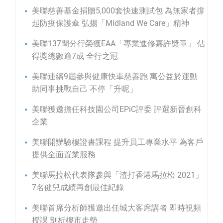
美聯慈善基金捐贈5,000套快速測試包 為無家者撐
起防疫保護傘 弘揚「Midland We Care」精神
美聯137間分行榮獲EAA「專業進修嘉許奬章」 佔
得獎總數逾7成 全行之冠
美聯連續9屆參與健康快車慈善跑 寓公益於運動
助同事挑戰自己 不停「升呢」
美聯獲邀擔任科技園公司EPiC評委 評選新晉創科
企業
美聯開辦驗樓證書課程 提升員工專業水平 為客戶
提供全面置業服務
美聯馬拉松代表隊參與「渣打香港馬拉松 2021」
7名健兒成績再創最佳紀錄
美聯首席分析師獲邀出任城大客席講者 即時視頻
授課 剖析樓市走勢