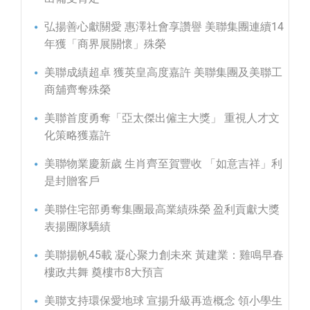
弘揚善心獻關愛 惠澤社會享讚譽 美聯集團連續14
年獲「商界展關懷」殊榮
美聯成績超卓 獲英皇高度嘉許 美聯集團及美聯工
商舖齊奪殊榮
美聯首度勇奪「亞太傑出僱主大獎」 重視人才文
化策略獲嘉許
美聯物業慶新歲 生肖齊至賀豐收 「如意吉祥」利
是封贈客戶
美聯住宅部勇奪集團最高業績殊榮 盈利貢獻大獎
表揚團隊驕績
美聯揚帆45載 凝心聚力創未來 黃建業：雞鳴早春
樓政共舞 奠樓巿8大預言
美聯支持環保愛地球 宣揚升級再造概念 領小學生