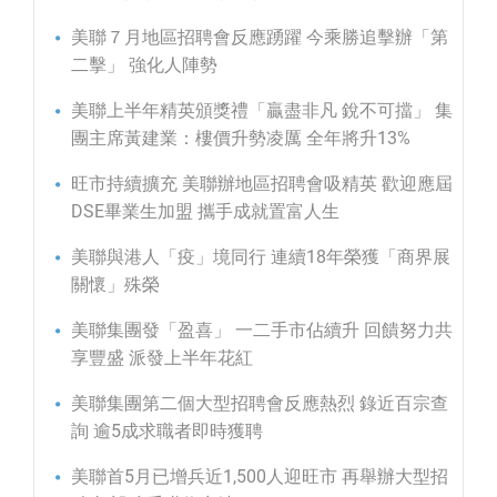
美聯７月地區招聘會反應踴躍 今乘勝追擊辦「第
二擊」 強化人陣勢
美聯上半年精英頒獎禮「贏盡非凡 銳不可擋」 集
團主席黃建業：樓價升勢凌厲 全年將升13%
旺市持續擴充 美聯辦地區招聘會吸精英 歡迎應屆
DSE畢業生加盟 攜手成就置富人生
美聯與港人「疫」境同行 連續18年榮獲「商界展
關懷」殊榮
美聯集團發「盈喜」 一二手市佔續升 回饋努力共
享豐盛 派發上半年花紅
美聯集團第二個大型招聘會反應熱烈 錄近百宗查
詢 逾5成求職者即時獲聘
美聯首5月已增兵近1,500人迎旺市 再舉辦大型招