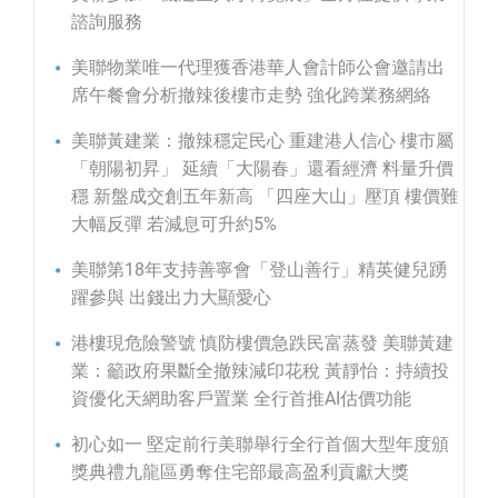
諮詢服務
美聯物業唯一代理獲香港華人會計師公會邀請出
席午餐會分析撤辣後樓市走勢 強化跨業務網絡
美聯黃建業：撤辣穩定民心 重建港人信心 樓市屬
「朝陽初昇」 延續「大陽春」還看經濟 料量升價
穩 新盤成交創五年新高 「四座大山」壓頂 樓價難
大幅反彈 若減息可升約5%
美聯第18年支持善寧會「登山善行」精英健兒踴
躍參與 出錢出力大顯愛心
港樓現危險警號 慎防樓價急跌民富蒸發 美聯黃建
業：籲政府果斷全撤辣減印花稅 黃靜怡：持續投
資優化天網助客戶置業 全行首推AI估價功能
初心如一 堅定前行美聯舉行全行首個大型年度頒
獎典禮九龍區勇奪住宅部最高盈利貢獻大獎