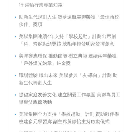
行 灌輸行業專業知識
助新生代規劃人生 築夢遠航美聯榮獲「最佳商校
伙伴」獎項
美聯集團連續4年支持「學校起動」計劃出席創
「科」齊起動頒獎禮 鼓勵年輕發明家發揮創意
美聯響應環保 推動節能 樹立典範 連續兩年榮獲
「戶外燈光約章」鉑金獎
職場體驗 織出未來 美聯參與「友‧導向」計劃 助
新生代籌劃人生
提倡家庭友善文化 建立關愛工作氛圍 美聯為員工
舉辦父親節活動
美聯集團全力支持「學校起動」計劃 資助夥伴學
校建多元學習廊 副主席黃靜怡主持啟動儀式