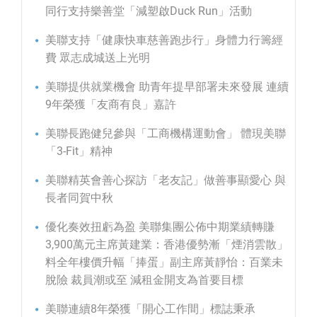
同行支持樂善堂「減塑啟Duck Run」活動
美聯支持「健康快車慈善跑步行」身體力行籌經
費 眾志成城送上光明
美聯提供就業機會 助青年提早部署未來發展 連續
9年榮獲「友商有良」嘉許
美聯長跑健兒參與「工商機構運動會」 體現美聯
「3-Fit」精神
美聯精英會善心探訪「老友記」做善事顯愛心 與
長者同賀中秋
優化奏效扭虧為盈 美聯集團公佈中期業績轉賺
3,900萬元主席黃建業：香港優勢漸「煙消雲散」
料全年樓價升幅「捧蛋」副主席黃靜怡：百業未
脫險 裁員潮或至 減租金開支為首要目標
美聯連續8年榮獲「開心工作間」標誌秉承