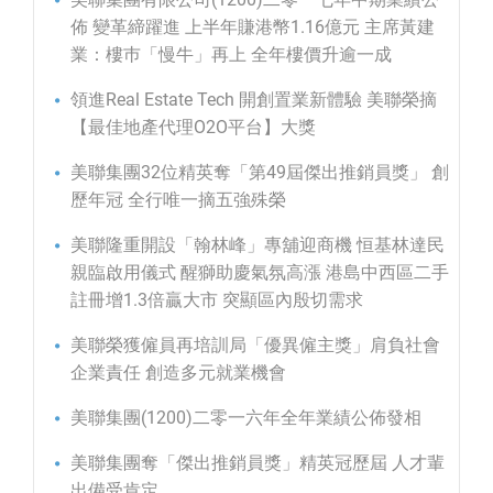
佈 變革締躍進 上半年賺港幣1.16億元 主席黃建
業：樓巿「慢牛」再上 全年樓價升逾一成
領進Real Estate Tech 開創置業新體驗 美聯榮摘
【最佳地產代理O2O平台】大獎
美聯集團32位精英奪「第49屆傑出推銷員獎」 創
歷年冠 全行唯一摘五強殊榮
美聯隆重開設「翰林峰」專舖迎商機 恒基林達民
親臨啟用儀式 醒獅助慶氣氛高漲 港島中西區二手
註冊增1.3倍贏大市 突顯區內殷切需求
美聯榮獲僱員再培訓局「優異僱主獎」肩負社會
企業責任 創造多元就業機會
美聯集團(1200)二零一六年全年業績公佈發相
美聯集團奪「傑出推銷員獎」精英冠歷屆 人才輩
出備受肯定