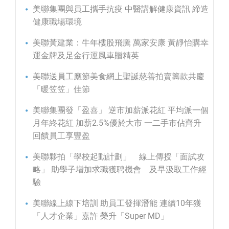
美聯集團與員工攜手抗疫 中醫講解健康資訊 締造
健康職場環境
美聯黃建業：牛年樓股飛騰 萬家安康 黃靜怡購幸
運金牌及足金行運風車贈精英
美聯送員工應節美食網上聖誕慈善拍賣籌款共慶
「暖笠笠」佳節
美聯集團發「盈喜」 逆市加薪派花紅 平均派一個
月年終花紅 加薪2.5%優於大市 一二手市佔齊升
回饋員工享豐盈
美聯夥拍「學校起動計劃」 線上傳授「面試攻
略」 助學子增加求職獲聘機會 及早汲取工作經
驗
美聯線上線下培訓 助員工發揮潛能 連續10年獲
「人才企業」嘉許 榮升「Super MD」