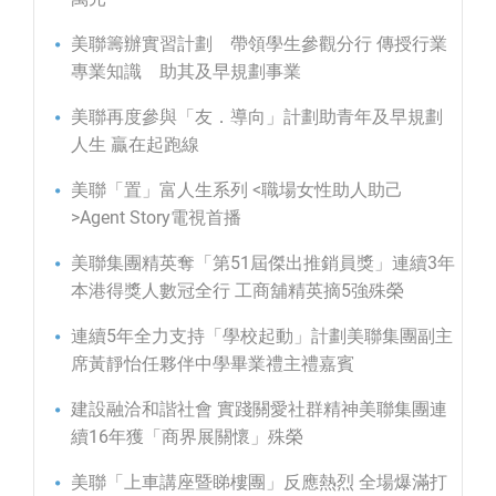
美聯籌辦實習計劃 帶領學生參觀分行 傳授行業
專業知識 助其及早規劃事業
美聯再度參與「友．導向」計劃助青年及早規劃
人生 贏在起跑線
美聯「置」富人生系列 <職場女性助人助己
>Agent Story電視首播
美聯集團精英奪「第51屆傑出推銷員獎」連續3年
本港得獎人數冠全行 工商舖精英摘5強殊榮
連續5年全力支持「學校起動」計劃美聯集團副主
席黃靜怡任夥伴中學畢業禮主禮嘉賓
建設融洽和諧社會 實踐關愛社群精神美聯集團連
續16年獲「商界展關懷」殊榮
美聯「上車講座暨睇樓團」反應熱烈 全場爆滿打