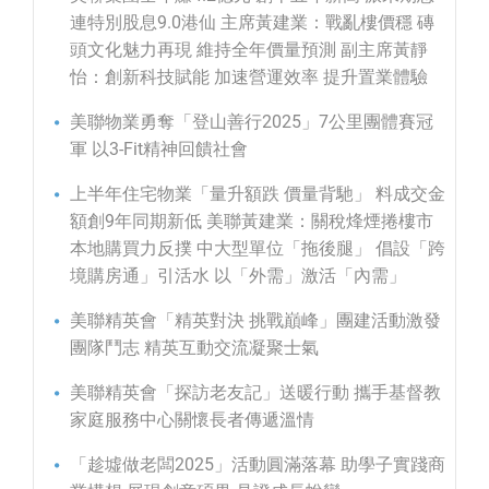
連特別股息9.0港仙 主席黃建業：戰亂樓價穩 磚
頭文化魅力再現 維持全年價量預測 副主席黃靜
怡：創新科技賦能 加速營運效率 提升置業體驗
美聯物業勇奪「登山善行2025」7公里團體賽冠
軍 以3-Fit精神回饋社會
上半年住宅物業「量升額跌 價量背馳」 料成交金
額創9年同期新低 美聯黃建業：關稅烽煙捲樓市
本地購買力反撲 中大型單位「拖後腿」 倡設「跨
境購房通」引活水 以「外需」激活「內需」
美聯精英會「精英對決 挑戰巔峰」團建活動激發
團隊鬥志 精英互動交流凝聚士氣
美聯精英會「探訪老友記」送暖行動 攜手基督教
家庭服務中心關懷長者傳遞溫情
「趁墟做老闆2025」活動圓滿落幕 助學子實踐商