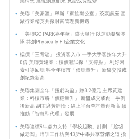
業構想 展現創意碩果 見證成長蛻變
美聯「美豪滙」舉辦「家族辦公室」茶聚講座 匯
聚行業精英共探財富管理新機遇
「美聯GO PARK嘉年華」盛大舉行 以運動凝聚團
隊 共創Physically Fit企業文化
樓價「三背馳」 投資客入市 一手大手客按年大升
8倍 美聯黃建業：樓價漸試探「支撐點」 利好因
素引導回穩 料全年樓市「價穩量升」 新盤交投或
創紀錄新高
美聯集團全年「扭虧為盈」賺3.2億元 主席黃建
業：料樓市將「價穩量升」 新盤成交或創一手例
後新高 副主席黃靜怡：線上平台查詢量創新高 續
推動「智慧型代理」發展
美聯連續9年鼎力支持「學校起動」計劃 「趁墟
做老闆」培訓工作坊與43所中學共享營銷之道 擔