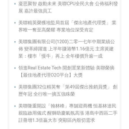
凝思聚智 啟動未來 美聯CPU全民大會 公佈福利發
展 嘉許最強員工
美聯精英榮獲地監局首屆「傑出地產代理獎」 業
界唯一奪至高榮耀 專業地位深受肯定
美聯集團有限公司(1200)二零一七年中期業績公
佈 變革締躍進 上半年賺港幣1.16億元 主席黃建
業：樓巿「慢牛」再上 全年樓價升逾一成
領進Real Estate Tech 開創置業新體驗 美聯榮摘
【最佳地產代理O2O平台】大獎
美聯集團32位精英奪「第49屆傑出推銷員獎」 創
歷年冠 全行唯一摘五強殊榮
美聯隆重開設「翰林峰」專舖迎商機 恒基林達民
親臨啟用儀式 醒獅助慶氣氛高漲 港島中西區二手
註冊增1.3倍贏大市 突顯區內殷切需求