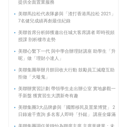
提供全面置業服務
美聯馬拉松代表隊參與「渣打香港馬拉松 2021」
7名健兒成績再創最佳紀錄
美聯首席分析師獲邀出任城大客席講者 即時視頻
授課 剖析樓市走勢
美聯心繫下一代 與中學合辦理財講座 助學生「升
呢」做「理財小達人」
美聯集團舉辦月餅回收大行動 鼓勵員工減廢互助
拒做「大嘥鬼」
美聯辦實習計劃 帶領學生走出辦公室 實地參觀一
手新盤 獲實習生大讚新奇有趣
美聯集團3大品牌參與「國際移民及置業博覽」 2
日錄逾千查詢 多名客人即時「扑鎚」 講座全爆滿
美聯集團調任黃靜怡為聯席主席 主席黃建業：未