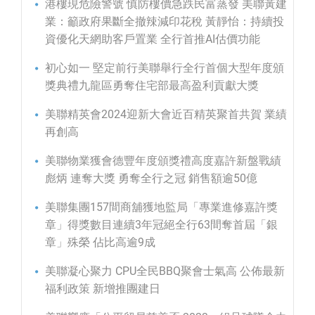
港樓現危險警號 慎防樓價急跌民富蒸發 美聯黃建
業：籲政府果斷全撤辣減印花稅 黃靜怡：持續投
資優化天網助客戶置業 全行首推AI估價功能
初心如一 堅定前行美聯舉行全行首個大型年度頒
獎典禮九龍區勇奪住宅部最高盈利貢獻大獎
美聯精英會2024迎新大會近百精英聚首共賀 業績
再創高
美聯物業獲會德豐年度頒獎禮高度嘉許新盤戰績
彪炳 連奪大獎 勇奪全行之冠 銷售額逾50億
美聯集團157間商舖獲地監局「專業進修嘉許獎
章」得獎數目連續3年冠絕全行63間奪首屆「銀
章」殊榮 佔比高逾9成
美聯凝心聚力 CPU全民BBQ聚會士氣高 公佈最新
福利政策 新增推團建日