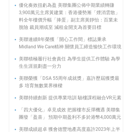
優化奏效扭虧為盈 美聯集團公佈中期業績轉賺
3,900萬元主席黃建業：香港優勢漸「煙消雲散」
料全年樓價升幅「捧蛋」副主席黃靜怡：百業未
脫險 裁員潮或至 減租金開支為首要目標
美聯連續8年榮獲「開心工作間」標誌秉承
Midland We Care精神 關懷員工締造愉快工作環境
美聯積極履行社會責任 為學生提供工作體驗 為學
生生涯規劃盡一分力
美聯榮獲「DSA 55周年成就獎」嘉許歷屆獲獎最
多 培育無數業界棟樑
美聯持續創新 提供專業培訓 驗樓課程融合VR元素
「四大優化」卓見成效 把握樓市反彈機遇 美聯集
團發「盈喜」 預期中期盈利不多於港幣4,000萬元
美聯成績超卓 獲會德豐地產高度嘉許2023年上半