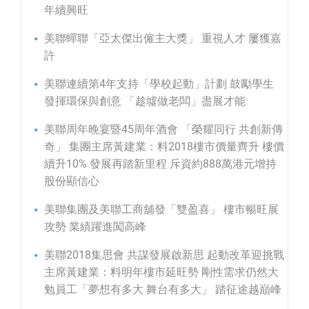
年續興旺
美聯蟬聯「亞太傑出僱主大獎」 重視人才 屢獲嘉
許
美聯連續第4年支持「學校起動」計劃 鼓勵學生
發揮環保與創意 「趁墟做老闆」盡展才能
美聯周年晚宴暨45周年酒會 「榮耀同行 共創新傳
奇」 集團主席黃建業：料2018樓市價量齊升 樓價
續升10% 發展再踏新里程 斥資約888萬港元增持
股份顯信心
美聯集團及美聯工商舖發「雙盈喜」 樓市暢旺展
攻勢 業績躍進闖高峰
美聯2018集思會 共謀發展啟新思 起動改革迎挑戰
主席黃建業：料明年樓市延旺勢 剛性需求仍然大
勉員工「夢想有多大 舞台有多大」 踏征途越巔峰