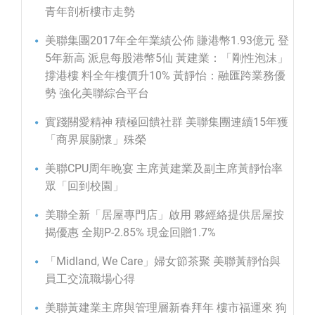
青年剖析樓市走勢
美聯集團2017年全年業績公佈 賺港幣1.93億元 登
5年新高 派息每股港幣5仙 黃建業：「剛性泡沫」
撐港樓 料全年樓價升10% 黃靜怡：融匯跨業務優
勢 強化美聯綜合平台
實踐關愛精神 積極回饋社群 美聯集團連續15年獲
「商界展關懷」殊榮
美聯CPU周年晚宴 主席黃建業及副主席黃靜怡率
眾「回到校園」
美聯全新「居屋專門店」啟用 夥經絡提供居屋按
揭優惠 全期P-2.85% 現金回贈1.7%
「Midland, We Care」婦女節茶聚 美聯黃靜怡與
員工交流職場心得
美聯黃建業主席與管理層新春拜年 樓市福運來 狗