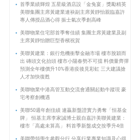
首季業績輝煌 五星級酒店設「金兔宴」獎勵精英
美聯集團主席黃建業連袂副主席黃靜怡親臨嘉許
專人傳授品酒心得 振士氣次季創高峰
美聯物業住宅部首季奪佳績 集團主席黃建業及副
主席黃靜怡贈巨型香檳祝賀
美聯黃建業：銀行危機衝擊金融市場 樓市脫穎而
出 磚頭文化抬頭 樓市小陽春勢不可擋 料價量齊彈
預測全年樓價升10%香港疫後見彩虹 三大建議搶
人才加快復甦
美聯物業中港高管互動交流會通關起動牛蹤現 豪
宅考察創機遇
美聯50週年創佳績 連贏新盤證實力勇奪「恒基金
牌」 恒基主席李家誠博士親自嘉許美聯黃建業：
樓市「高處未算高」 料首季新盤成交按季升4倍
美聯帶領學生參觀分行 分享行業專業知識及心得