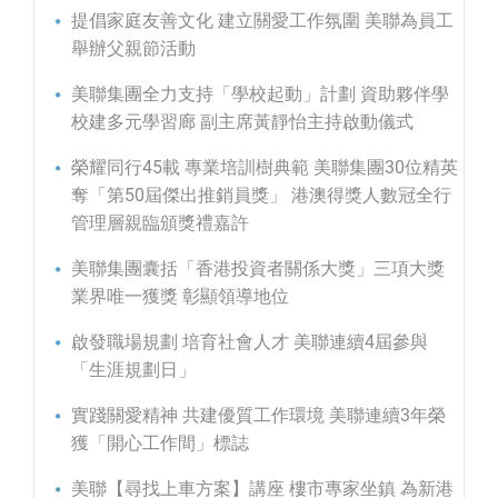
提倡家庭友善文化 建立關愛工作氛圍 美聯為員工
舉辦父親節活動
美聯集團全力支持「學校起動」計劃 資助夥伴學
校建多元學習廊 副主席黃靜怡主持啟動儀式
榮耀同行45載 專業培訓樹典範 美聯集團30位精英
奪「第50屆傑出推銷員獎」 港澳得獎人數冠全行
管理層親臨頒獎禮嘉許
美聯集團囊括「香港投資者關係大獎」三項大獎
業界唯一獲獎 彰顯領導地位
啟發職場規劃 培育社會人才 美聯連續4屆參與
「生涯規劃日」
實踐關愛精神 共建優質工作環境 美聯連續3年榮
獲「開心工作間」標誌
美聯【尋找上車方案】講座 樓市專家坐鎮 為新港