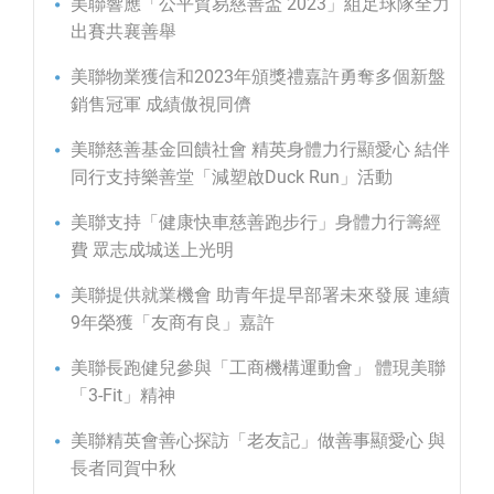
美聯響應「公平貿易慈善盃 2023」組足球隊全力
出賽共襄善舉
美聯物業獲信和2023年頒獎禮嘉許勇奪多個新盤
銷售冠軍 成績傲視同儕
美聯慈善基金回饋社會 精英身體力行顯愛心 結伴
同行支持樂善堂「減塑啟Duck Run」活動
美聯支持「健康快車慈善跑步行」身體力行籌經
費 眾志成城送上光明
美聯提供就業機會 助青年提早部署未來發展 連續
9年榮獲「友商有良」嘉許
美聯長跑健兒參與「工商機構運動會」 體現美聯
「3-Fit」精神
美聯精英會善心探訪「老友記」做善事顯愛心 與
長者同賀中秋