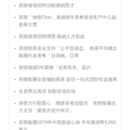
美聯連場招聘活動廣納賢才
美聯「物密Chat」連續兩年勇奪香港客戶中心協
會兩大獎
美聯連環招聘博覽 吸納人才新血
美聯慈善基金支持「公平貿易盃」 推廣平等概念
集團代表勇奪「自強碗」亞軍
美聯連續5年榮獲「友商有良」嘉許
美聯集團全新據點開幕 提供一站式理財投資服務
全員齊抗風浪 鼓勵逆境自強
身體力行顯愛心 關懷長者送暖意 美聯集團全
力支持「樂善共迎中秋日」
美聯集團2019年中期業績公佈 半年賺港幣9,360
萬元