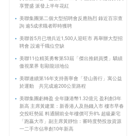
享豐盛 派發上半年花紅
美聯集團第二個大型招聘會反應熱烈 錄近百宗查
詢 逾5成求職者即時獲聘
美聯首5月已增兵近1,500人迎旺市 再舉辦大型招
聘會 設逾千職位空缺
美聯11位精英勇奪第53屆「傑出推銷員獎」驕績
傲視業界 彰顯龍頭地位
美聯連續第16年支持善寧會「登山善行」寓公益
於運動 共完成逾200公里路程
美聯集團虧轉盈 全年賺港幣1.32億元 盈利創3年
新高 主席黃建業：新香港人及熱錢入市 樓市早春
交投旺勢延 料通關前全年樓價可升8% 超級豪宅
「跑贏大市」副主席黃靜怡：審時度勢投放資源
一二手市佔率創10年新高