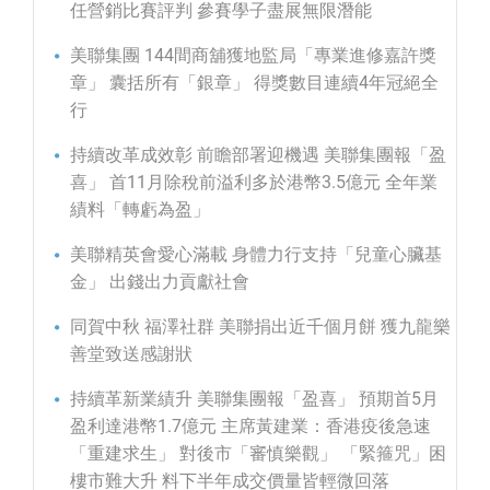
任營銷比賽評判 參賽學子盡展無限潛能
美聯集團 144間商舖獲地監局「專業進修嘉許獎
章」 囊括所有「銀章」 得獎數目連續4年冠絕全
行
持續改革成效彰 前瞻部署迎機遇 美聯集團報「盈
喜」 首11月除稅前溢利多於港幣3.5億元 全年業
績料「轉虧為盈」
美聯精英會愛心滿載 身體力行支持「兒童心臟基
金」 出錢出力貢獻社會
同賀中秋 福澤社群 美聯捐出近千個月餅 獲九龍樂
善堂致送感謝狀
持續革新業績升 美聯集團報「盈喜」 預期首5月
盈利達港幣1.7億元 主席黃建業：香港疫後急速
「重建求生」 對後市「審慎樂觀」 「緊箍咒」困
樓市難大升 料下半年成交價量皆輕微回落