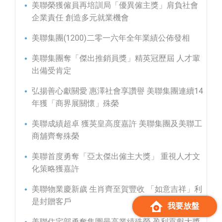
美聯榮獲僱員再培訓局「優異僱主獎」肩負社會
企業責任 創造多元就業機會
美聯集團(1200)二零一六年全年業績公佈發相
美聯集團奪「傑出推銷員獎」精英冠歷屆 人才輩
出備受肯定
弘揚善心獻關愛 惠澤社會享讚譽 美聯集團連續14
年獲「商界展關懷」殊榮
美聯成績超卓 獲英皇高度嘉許 美聯集團及美聯工
商舖齊奪殊榮
美聯首度勇奪「亞太傑出僱主大獎」 重視人才文
化策略獲嘉許
美聯物業慶新歲 生肖齊至賀豐收 「如意吉祥」利
是封贈客戶
我要放盤
美聯住宅部勇奪集團最高業績殊榮 盈利貢獻大獎