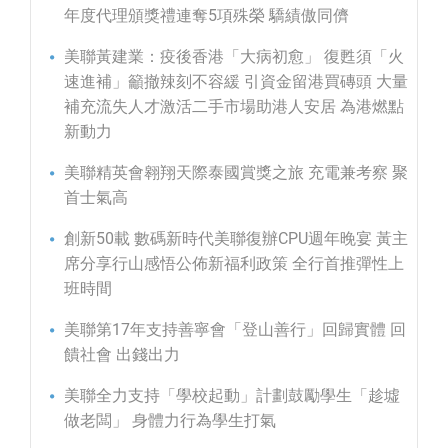
年度代理頒獎禮連奪5項殊榮 驕績傲同儕
美聯黃建業：疫後香港「大病初愈」 復甦須「火
速進補」籲撤辣刻不容緩 引資金留港買磚頭 大量
補充流失人才激活二手市場助港人安居 為港燃點
新動力
美聯精英會翱翔天際泰國賞獎之旅 充電兼考察 聚
首士氣高
創新50載 數碼新時代美聯復辦CPU週年晚宴 黃主
席分享行山感悟公佈新福利政策 全行首推彈性上
班時間
美聯第17年支持善寧會「登山善行」回歸實體 回
饋社會 出錢出力
美聯全力支持「學校起動」計劃鼓勵學生「趁墟
做老闆」 身體力行為學生打氣