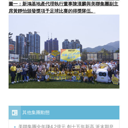
圖一：新鴻基地產代理執行董事陳漢麟與美聯集團副主
席黃靜怡頒發獎項予足球比賽的得獎隊伍。
其他集團動態
美聯集團全年賺4.2億元 創十五年新高 派末期息