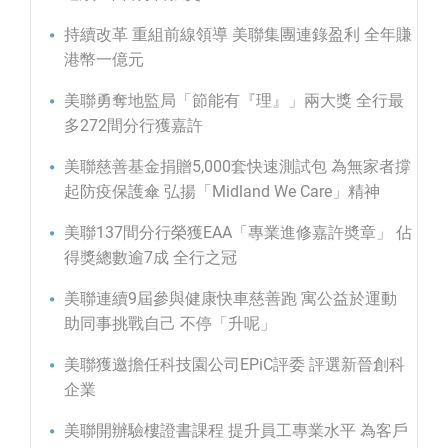
持續改革 重組前線領導 美聯集團連錄盈利 全年賺
港幣一億元
美聯勇奪地監局「節能有『理』」兩大獎 全行最
多272間分行獲嘉許
美聯慈善基金捐贈5,000套快速測試包 為無家者撐
起防疫保護傘 弘揚「Midland We Care」精神
美聯137間分行榮獲EAA「專業進修嘉許奬章」 佔
得獎總數逾7成 全行之冠
美聯連續9屆參與健康快車慈善跑 寓公益於運動
助同事挑戰自己 不停「升呢」
美聯獲邀擔任科技園公司EPiC評委 評選新晉創科
企業
美聯開辦驗樓證書課程 提升員工專業水平 為客戶