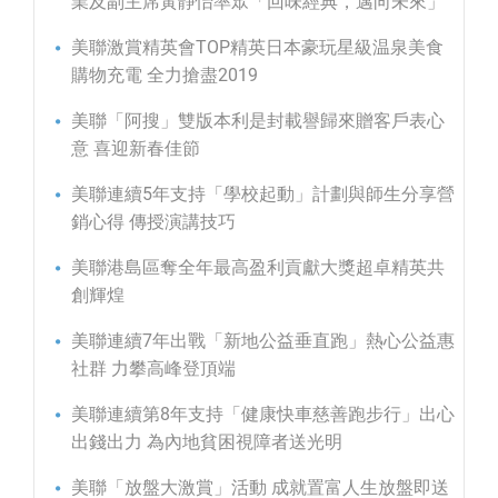
業及副主席黃靜怡率眾「回味經典，邁向未來」
美聯激賞精英會TOP精英日本豪玩星級温泉美食
購物充電 全力搶盡2019
美聯「阿搜」雙版本利是封載譽歸來贈客戶表心
意 喜迎新春佳節
美聯連續5年支持「學校起動」計劃與師生分享營
銷心得 傳授演講技巧
美聯港島區奪全年最高盈利貢獻大獎超卓精英共
創輝煌
美聯連續7年出戰「新地公益垂直跑」熱心公益惠
社群 力攀高峰登頂端
美聯連續第8年支持「健康快車慈善跑步行」出心
出錢出力 為內地貧困視障者送光明
美聯「放盤大激賞」活動 成就置富人生放盤即送