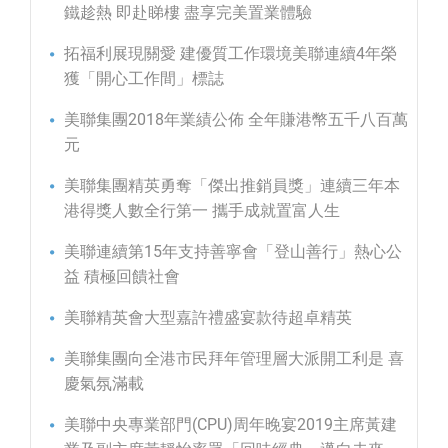
鐵趁熱 即赴睇樓 盡享完美置業體驗
拓福利展現關愛 建優質工作環境美聯連續4年榮
獲「開心工作間」標誌
美聯集團2018年業績公佈 全年賺港幣五千八百萬
元
美聯集團精英勇奪「傑出推銷員獎」連續三年本
港得獎人數全行第一 攜手成就置富人生
美聯連續第15年支持善寧會「登山善行」熱心公
益 積極回饋社會
美聯精英會大型嘉許禮盛宴款待超卓精英
美聯集團向全港市民拜年管理層大派開工利是 喜
慶氣氛滿載
美聯中央專業部門(CPU)周年晚宴2019主席黃建