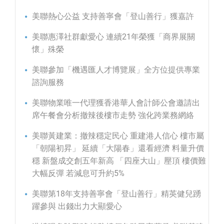
美聯熱心公益 支持善寧會「登山善行」獲嘉許
美聯惠澤社群獻愛心 連續21年榮獲「商界展關
懷」殊榮
美聯參加「機遇匯人才博覽展」全方位提供專業
諮詢服務
美聯物業唯一代理獲香港華人會計師公會邀請出
席午餐會分析撤辣後樓市走勢 強化跨業務網絡
美聯黃建業：撤辣穩定民心 重建港人信心 樓市屬
「朝陽初昇」 延續「大陽春」還看經濟 料量升價
穩 新盤成交創五年新高 「四座大山」壓頂 樓價難
大幅反彈 若減息可升約5%
美聯第18年支持善寧會「登山善行」精英健兒踴
躍參與 出錢出力大顯愛心