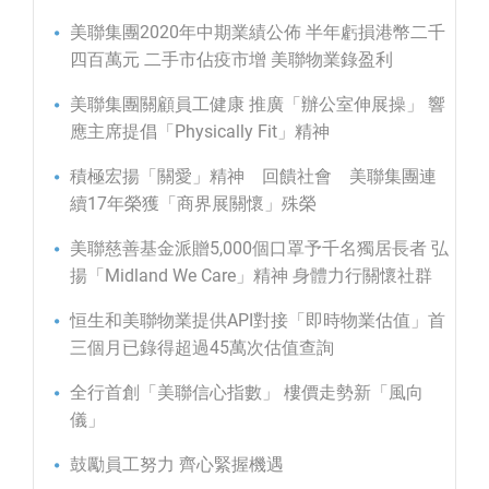
美聯集團2020年中期業績公佈 半年虧損港幣二千
四百萬元 二手市佔疫市增 美聯物業錄盈利
美聯集團關顧員工健康 推廣「辦公室伸展操」 響
應主席提倡「Physically Fit」精神
積極宏揚「關愛」精神 回饋社會 美聯集團連
續17年榮獲「商界展關懷」殊榮
美聯慈善基金派贈5,000個口罩予千名獨居長者 弘
揚「Midland We Care」精神 身體力行關懷社群
恒生和美聯物業提供API對接「即時物業估值」首
三個月已錄得超過45萬次估值查詢
全行首創「美聯信心指數」 樓價走勢新「風向
儀」
鼓勵員工努力 齊心緊握機遇