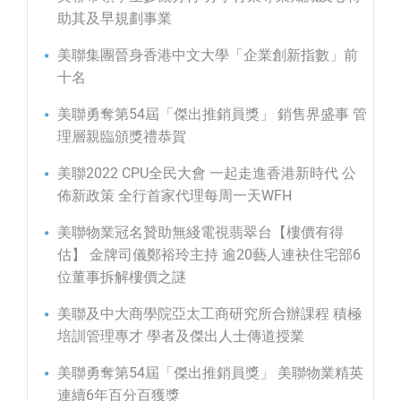
助其及早規劃事業
美聯集團晉身香港中文大學「企業創新指數」前
十名
美聯勇奪第54屆「傑出推銷員獎」 銷售界盛事 管
理層親臨頒獎禮恭賀
美聯2022 CPU全民大會 一起走進香港新時代 公
佈新政策 全行首家代理每周一天WFH
美聯物業冠名贊助無綫電視翡翠台【樓價有得
估】 金牌司儀鄭裕玲主持 逾20藝人連袂住宅部6
位董事拆解樓價之謎
美聯及中大商學院亞太工商研究所合辦課程 積極
培訓管理專才 學者及傑出人士傳道授業
美聯勇奪第54屆「傑出推銷員獎」 美聯物業精英
連續6年百分百獲獎