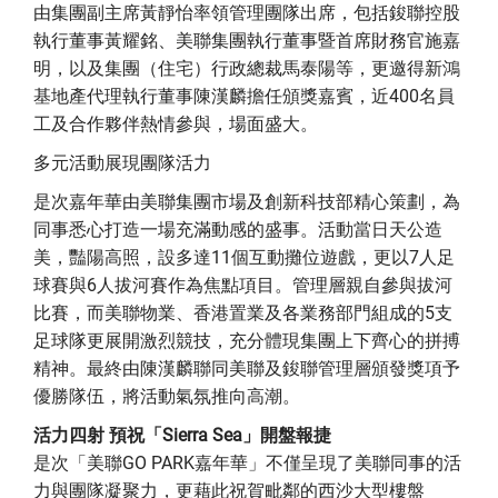
由集團副主席黃靜怡率領管理團隊出席，包括鋑聯控股
執行董事黃耀銘、美聯集團執行董事暨首席財務官施嘉
明，以及集團（住宅）行政總裁馬泰陽等，更邀得新鴻
基地產代理執行董事陳漢麟擔任頒獎嘉賓，近400名員
工及合作夥伴熱情參與，場面盛大。
多元活動展現團隊活力
是次嘉年華由美聯集團市場及創新科技部精心策劃，為
同事悉心打造一場充滿動感的盛事。活動當日天公造
美，豔陽高照，設多達11個互動攤位遊戲，更以7人足
球賽與6人拔河賽作為焦點項目。管理層親自參與拔河
比賽，而美聯物業、香港置業及各業務部門組成的5支
足球隊更展開激烈競技，充分體現集團上下齊心的拼搏
精神。最終由陳漢麟聯同美聯及鋑聯管理層頒發獎項予
優勝隊伍，將活動氣氛推向高潮。
活力四射 預祝「Sierra Sea」開盤報捷
是次「美聯GO PARK嘉年華」不僅呈現了美聯同事的活
力與團隊凝聚力，更藉此祝賀毗鄰的西沙大型樓盤