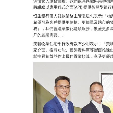
供優化的服務體驗。我們很高興能與美聯物
將繼續以應用程式介面(API) 提供智慧型
恒生銀行個人貸款業務主管袁建忠表示:「物
希望可為客戶提供更便捷、更簡單及貼市的物
務』，我們會繼續優化是項服務，覆蓋更多
戶的置業需要。」
美聯物業住宅部行政總裁布少明表示：「美
家介面、搜尋功能、樓盤資料庫等層面推陳
鬆搜尋筍盤並作出最佳置業預算，享受更優