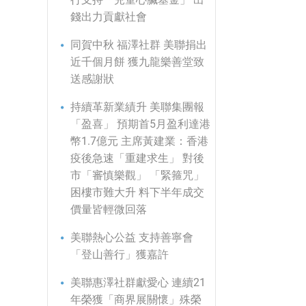
錢出力貢獻社會
同賀中秋 福澤社群 美聯捐出
近千個月餅 獲九龍樂善堂致
送感謝狀
持續革新業績升 美聯集團報
「盈喜」 預期首5月盈利達港
幣1.7億元 主席黃建業：香港
疫後急速「重建求生」 對後
市「審慎樂觀」 「緊箍咒」
困樓市難大升 料下半年成交
價量皆輕微回落
美聯熱心公益 支持善寧會
「登山善行」獲嘉許
美聯惠澤社群獻愛心 連續21
年榮獲「商界展關懷」殊榮