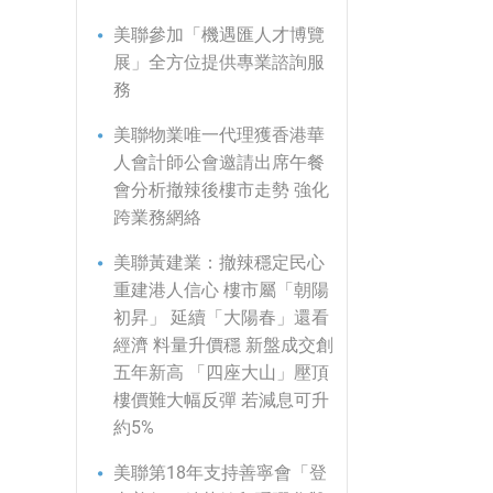
美聯參加「機遇匯人才博覽
展」全方位提供專業諮詢服
務
美聯物業唯一代理獲香港華
人會計師公會邀請出席午餐
會分析撤辣後樓市走勢 強化
跨業務網絡
美聯黃建業：撤辣穩定民心
重建港人信心 樓市屬「朝陽
初昇」 延續「大陽春」還看
經濟 料量升價穩 新盤成交創
五年新高 「四座大山」壓頂
樓價難大幅反彈 若減息可升
約5%
美聯第18年支持善寧會「登