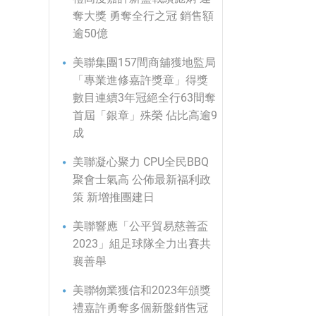
奪大獎 勇奪全行之冠 銷售額
逾50億
美聯集團157間商舖獲地監局
「專業進修嘉許獎章」得獎
數目連續3年冠絕全行63間奪
首屆「銀章」殊榮 佔比高逾9
成
美聯凝心聚力 CPU全民BBQ
聚會士氣高 公佈最新福利政
策 新增推團建日
美聯響應「公平貿易慈善盃
2023」組足球隊全力出賽共
襄善舉
美聯物業獲信和2023年頒獎
禮嘉許勇奪多個新盤銷售冠