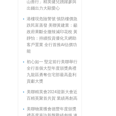
山善行」精英健兒踴躍參與
出錢出力大顯愛心
港樓現危險警號 慎防樓價急
跌民富蒸發 美聯黃建業：籲
政府果斷全撤辣減印花稅 黃
靜怡：持續投資優化天網助
客戶置業 全行首推AI估價功
能
初心如一 堅定前行美聯舉行
全行首個大型年度頒獎典禮
九龍區勇奪住宅部最高盈利
貢獻大獎
美聯精英會2024迎新大會近
百精英聚首共賀 業績再創高
美聯物業獲會德豐年度頒獎
禮高度嘉許新盤戰績彪炳 連