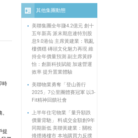
其他集團動態
美聯集團全年賺4.2億元 創十
五年新高 派末期息連特別股
息9.0港仙 主席黃建業：戰亂
樓價穩 磚頭文化魅力再現 維
持全年價量預測 副主席黃靜
怡：創新科技賦能 加速營運
效率 提升置業體驗
即時
美聯物業勇奪「登山善行
2025」7公里團體賽冠軍 以3-
Fit精神回饋社會
上半年住宅物業「量升額跌
務。
價量背馳」 料成交金額創9年
同期新低 美聯黃建業：關稅
戶提
烽煙捲樓市 本地購買力反撲