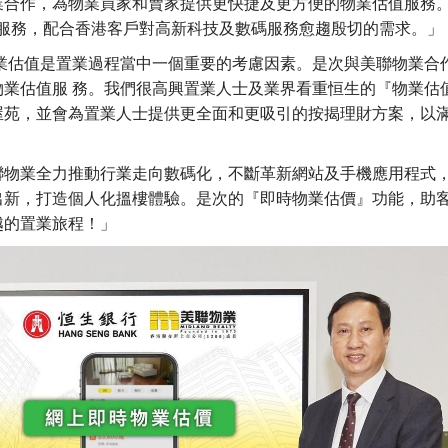
業合作，為物業買家和賣家提供更快捷及更方便的物業估值服務
銀行服務，配合香港客戶對高新科技及數碼服務愈趨殷切的需求。」
業估值是置業過程當中一個重要的考慮因素。是次與美聯物業合
業估值服 務。我們很高興置業人士及業界看重恒生的『物業估
屋苑，並會為置業人士提供更全面和更吸引的按揭理財方案，以
聯物業全力推動行業走向數碼化，不斷革新網站及手機應用程式
出新，打造個人化搵樓體驗。是次的『即時物業估價』功能，助
越的置業旅程！」