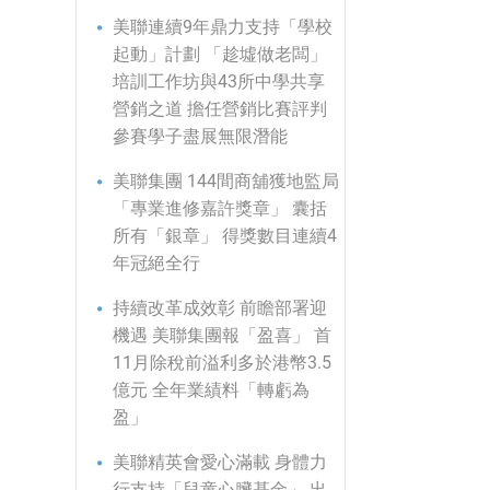
美聯連續9年鼎力支持「學校
起動」計劃 「趁墟做老闆」
培訓工作坊與43所中學共享
營銷之道 擔任營銷比賽評判
參賽學子盡展無限潛能
美聯集團 144間商舖獲地監局
「專業進修嘉許獎章」 囊括
所有「銀章」 得獎數目連續4
年冠絕全行
持續改革成效彰 前瞻部署迎
機遇 美聯集團報「盈喜」 首
11月除稅前溢利多於港幣3.5
億元 全年業績料「轉虧為
盈」
美聯精英會愛心滿載 身體力
行支持「兒童心臟基金」 出