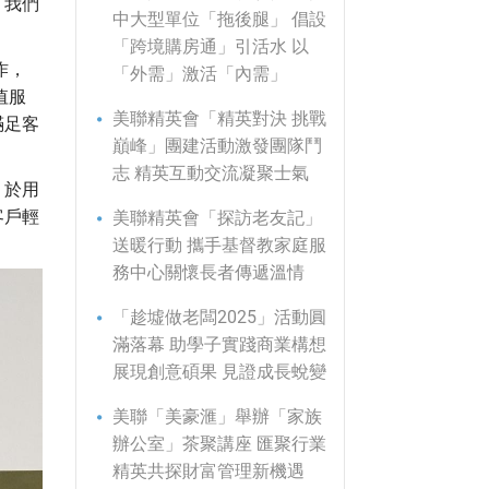
。我們
中大型單位「拖後腿」 倡設
「跨境購房通」引活水 以
作，
「外需」激活「內需」
值服
美聯精英會「精英對決 挑戰
滿足客
巔峰」團建活動激發團隊鬥
志 精英互動交流凝聚士氣
，於用
客戶輕
美聯精英會「探訪老友記」
送暖行動 攜手基督教家庭服
務中心關懷長者傳遞溫情
「趁墟做老闆2025」活動圓
滿落幕 助學子實踐商業構想
展現創意碩果 見證成長蛻變
美聯「美豪滙」舉辦「家族
辦公室」茶聚講座 匯聚行業
精英共探財富管理新機遇