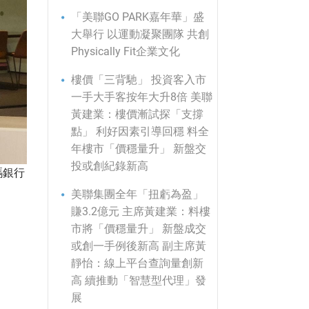
「美聯GO PARK嘉年華」盛
大舉行 以運動凝聚團隊 共創
Physically Fit企業文化
樓價「三背馳」 投資客入市
一手大手客按年大升8倍 美聯
黃建業：樓價漸試探「支撐
點」 利好因素引導回穩 料全
年樓市「價穩量升」 新盤交
投或創紀錄新高
碼銀行
美聯集團全年「扭虧為盈」
賺3.2億元 主席黃建業：料樓
市將「價穩量升」 新盤成交
或創一手例後新高 副主席黃
靜怡：線上平台查詢量創新
高 續推動「智慧型代理」發
展