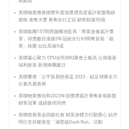
再創高
美聯物業獲會德豐年度頒獎禮高度嘉許新盤戰績
彪炳 連奪大獎 勇奪全行之冠 銷售額逾50億
美聯集團157間商舖獲地監局「專業進修嘉許獎
章」得獎數目連續3年冠絕全行63間奪首屆「銀
章」殊榮 佔比高逾9成
美聯凝心聚力 CPU全民BBQ聚會士氣高 公佈最新
福利政策 新增推團建日
美聯響應「公平貿易慈善盃 2023」組足球隊全力
出賽共襄善舉
美聯物業獲信和2023年頒獎禮嘉許勇奪多個新盤
銷售冠軍 成績傲視同儕
美聯慈善基金回饋社會 精英身體力行顯愛心 結伴
同行支持樂善堂「減塑啟Duck Run」活動