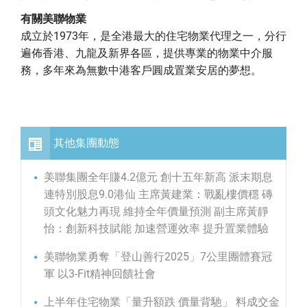
有關美聯物業
成立於1973年，是全港最大的住宅物業代理之一，分行
遍佈香港、九龍及新界各區，提供專業的物業中介服
務，多年來為無數中港客戶圓成置業安居的夢想。
其他集團動態
美聯集團全年賺4.2億元 創十五年新高 派末期息
連特別股息9.0港仙 主席黃建業：戰亂樓價穩 磚
頭文化魅力再現 維持全年價量預測 副主席黃靜
怡：創新科技賦能 加速營運效率 提升置業體驗
美聯物業勇奪「登山善行2025」7公里團體賽冠
軍 以3-Fit精神回饋社會
上半年住宅物業「量升額跌 價量背馳」 料成交金