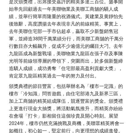
是次頒獎禮，出席接受嘉許的精英多達三百位。盛事開
始率先回顧過去一年美聯物業及美聯工商舖的驕人成
績，並舉行簡單而隆重的祝酒儀式。黃建業及黄靜怡先
後致辭，高度讚揚去年表現非凡的前線精英。事實上，
去年美聯住宅部一手市佔超卓，贏取不少新盤銷售冠
軍，並締造38間千萬業績分行，而美聯工商舖的千萬分
行數目亦大幅飆升，促成不少逾億元的矚目大刁。去年
九龍區成為新盤戰場，美聯物業九龍區在張子存及事陳
光明等前線領導層的帶領下，突圍而出，於多個新盤締
造驕人成績，成功勇奪「住宅部最高盈利貢獻大獎」，
肯定眾九龍區精英過去一年的努力及付出。
頒獎典禮的節目豐富，包括舉辦名為「樓市一定識」的
樓市「冷知識」問答遊戲，由住宅部港九及新界三區，
加上工商舖的精英組成隊伍，競逐豐富的獎金。頒獎禮
上更進行現金大抽獎，將活動氣氛推升，而精英亦紛紛
在會場「打卡」影相留住這個珍貴及開心時刻。展望
2024年，樓市仍然充滿挑戰及商機，美聯眾精英將會一
如概往，初心如一，堅定前行，向更理想的成績進發。