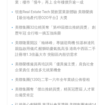
業：樓巿「慢牛」再上 全年樓價升逾一成
領進Real Estate Tech 開創置業新體驗 美聯榮摘
【最佳地產代理O2O平台】大獎
美聯集團32位精英奪「第49屆傑出推銷員獎」 創
歷年冠 全行唯一摘五強殊榮
美聯隆重開設「翰林峰」專舖迎商機 恒基林達民
親臨啟用儀式 醒獅助慶氣氛高漲 港島中西區二手
註冊增1.3倍贏大市 突顯區內殷切需求
美聯榮獲僱員再培訓局「優異僱主獎」肩負社會
企業責任 創造多元就業機會
美聯集團(1200)二零一六年全年業績公佈發相
美聯集團奪「傑出推銷員獎」精英冠歷屆 人才輩
出備受肯定
弘揚善心獻關愛 惠澤社會享讚譽 美聯集團連續14