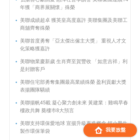
年獲「商界展關懷」殊榮
美聯成績超卓 獲英皇高度嘉許 美聯集團及美聯工
商舖齊奪殊榮
美聯首度勇奪「亞太傑出僱主大獎」 重視人才文
化策略獲嘉許
美聯物業慶新歲 生肖齊至賀豐收 「如意吉祥」利
是封贈客戶
美聯住宅部勇奪集團最高業績殊榮 盈利貢獻大獎
表揚團隊驕績
美聯揚帆45載 凝心聚力創未來 黃建業：雞鳴早春
樓政共舞 奠樓巿8大預言
美聯支持環保愛地球 宣揚升級再造概念 領小學生
我要放盤
製作環保筆袋