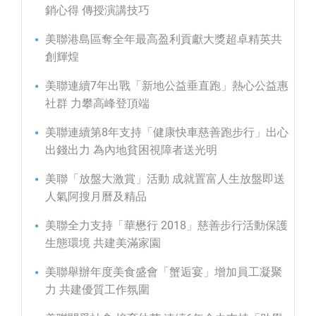
銷心得 傳授演講技巧
美聯港島區奪全年最高盈利貢獻大獎超卓精英共
創輝煌
美聯連續7年出戰「新地公益垂直跑」熱心公益惠
社群 力攀高峰登頂端
美聯連續第8年支持「健康快車慈善跑步行」出心
出錢出力 為內地貧困視障者送光明
美聯「放盤大激賞」活動 成就置富人生放盤即送
人氣阿搜月曆及精品
美聯全力支持「華懋行 2018」慈善步行活動保護
生態環境 共建美滿家園
美聯舉辦年度美食盛會「蟹逅宴」增加員工凝聚
力 共建優質工作氛圍