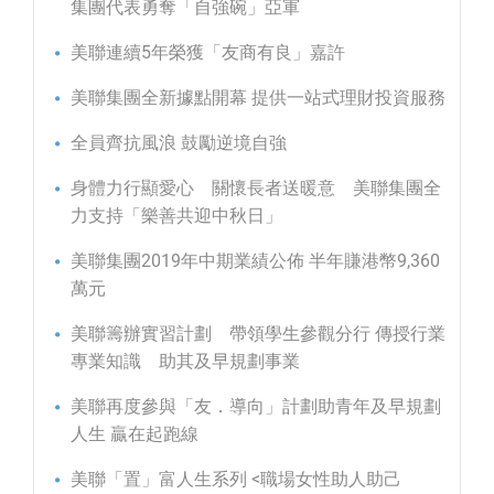
集團代表勇奪「自強碗」亞軍
美聯連續5年榮獲「友商有良」嘉許
美聯集團全新據點開幕 提供一站式理財投資服務
全員齊抗風浪 鼓勵逆境自強
身體力行顯愛心 關懷長者送暖意 美聯集團全
力支持「樂善共迎中秋日」
美聯集團2019年中期業績公佈 半年賺港幣9,360
萬元
美聯籌辦實習計劃 帶領學生參觀分行 傳授行業
專業知識 助其及早規劃事業
美聯再度參與「友．導向」計劃助青年及早規劃
人生 贏在起跑線
美聯「置」富人生系列 <職場女性助人助己