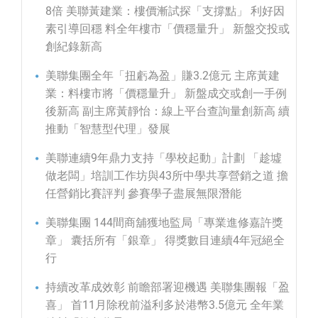
8倍 美聯黃建業：樓價漸試探「支撐點」 利好因
素引導回穩 料全年樓市「價穩量升」 新盤交投或
創紀錄新高
美聯集團全年「扭虧為盈」賺3.2億元 主席黃建
業：料樓市將「價穩量升」 新盤成交或創一手例
後新高 副主席黃靜怡：線上平台查詢量創新高 續
推動「智慧型代理」發展
美聯連續9年鼎力支持「學校起動」計劃 「趁墟
做老闆」培訓工作坊與43所中學共享營銷之道 擔
任營銷比賽評判 參賽學子盡展無限潛能
美聯集團 144間商舖獲地監局「專業進修嘉許獎
章」 囊括所有「銀章」 得獎數目連續4年冠絕全
行
持續改革成效彰 前瞻部署迎機遇 美聯集團報「盈
喜」 首11月除稅前溢利多於港幣3.5億元 全年業