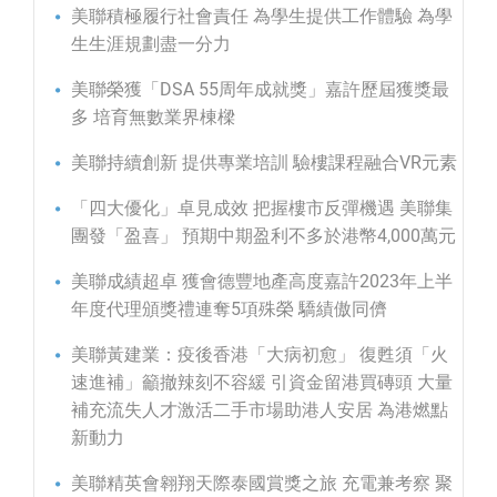
美聯積極履行社會責任 為學生提供工作體驗 為學
生生涯規劃盡一分力
美聯榮獲「DSA 55周年成就獎」嘉許歷屆獲獎最
多 培育無數業界棟樑
美聯持續創新 提供專業培訓 驗樓課程融合VR元素
「四大優化」卓見成效 把握樓市反彈機遇 美聯集
團發「盈喜」 預期中期盈利不多於港幣4,000萬元
美聯成績超卓 獲會德豐地產高度嘉許2023年上半
年度代理頒獎禮連奪5項殊榮 驕績傲同儕
美聯黃建業：疫後香港「大病初愈」 復甦須「火
速進補」籲撤辣刻不容緩 引資金留港買磚頭 大量
補充流失人才激活二手市場助港人安居 為港燃點
新動力
美聯精英會翱翔天際泰國賞獎之旅 充電兼考察 聚