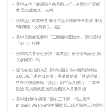
美聯支持「健康快車慈善跑步行」身體力行籌經
費 眾志成城送上光明
美聯提供就業機會 助青年提早部署未來發展 連續
9年榮獲「友商有良」嘉許
美聯長跑健兒參與「工商機構運動會」 體現美聯
「3-Fit」精神
美聯精英會善心探訪「老友記」做善事顯愛心 與
長者同賀中秋
優化奏效扭虧為盈 美聯集團公佈中期業績轉賺
3,900萬元主席黃建業：香港優勢漸「煙消雲散」
料全年樓價升幅「捧蛋」副主席黃靜怡：百業未
脫險 裁員潮或至 減租金開支為首要目標
美聯連續8年榮獲「開心工作間」標誌秉承
Midland We Care精神 關懷員工締造愉快工作環境