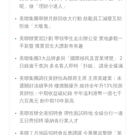
呢」做「理財小達人」
美聯集團舉辦月餅回收大行動 鼓勵員工減廢互助
拒做「大嘥鬼」
美聯辦實習計劃 帶領學生走出辦公室 實地參觀一
手新盤 獲實習生大讚新奇有趣
美聯集團3大品牌參與「國際移民及置業博覽」 2
日錄逾千查詢 多名客人即時「扑鎚」 講座全爆滿
美聯集團調任黃靜怡為聯席主席 主席黃建業：未
通關好淡續爭持 樓價難爆升 維持全年升13%預測
黃靜怡：中期收益破紀錄 半年溢利港幣一億七千
六百萬元 創中期10年新高
美聯首辦全港招聘會 彈性面試時地 全線分行一連
五日齊招聘 吸納各行業人才
美聯７月地區招聘會反應踴躍 今乘勝追擊辦「第