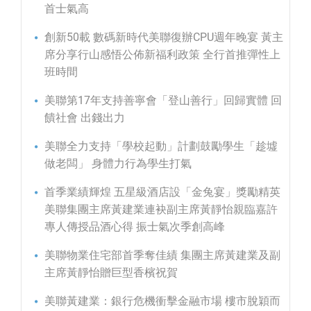
首士氣高
創新50載 數碼新時代美聯復辦CPU週年晚宴 黃主
席分享行山感悟公佈新福利政策 全行首推彈性上
班時間
美聯第17年支持善寧會「登山善行」回歸實體 回
饋社會 出錢出力
美聯全力支持「學校起動」計劃鼓勵學生「趁墟
做老闆」 身體力行為學生打氣
首季業績輝煌 五星級酒店設「金兔宴」獎勵精英
美聯集團主席黃建業連袂副主席黃靜怡親臨嘉許
專人傳授品酒心得 振士氣次季創高峰
美聯物業住宅部首季奪佳績 集團主席黃建業及副
主席黃靜怡贈巨型香檳祝賀
美聯黃建業：銀行危機衝擊金融市場 樓市脫穎而