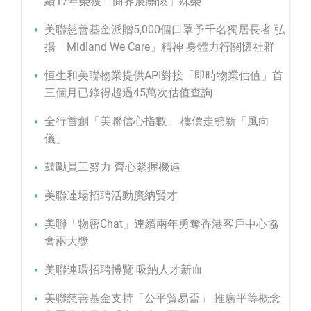
續17年榮獲「商界展關懷」殊榮
美聯慈善基金派贈5,000個口罩予千名獨居長者 弘
揚「Midland We Care」精神 身體力行關懷社群
恒生和美聯物業提供API對接「即時物業估值」首
三個月已錄得超過45萬次估值查詢
全行首創「美聯信心指數」 樓價走勢新「風向
儀」
鼓勵員工努力 齊心緊握機遇
美聯連場招聘活動廣納賢才
美聯「物密Chat」連續兩年勇奪香港客戶中心協
會兩大獎
美聯連環招聘博覽 吸納人才新血
美聯慈善基金支持「公平貿易盃」 推廣平等概念