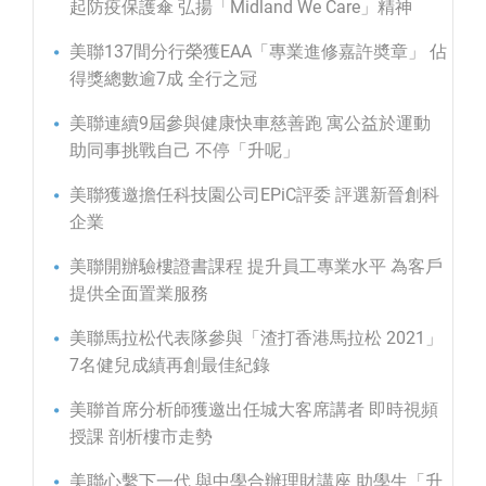
起防疫保護傘 弘揚「Midland We Care」精神
美聯137間分行榮獲EAA「專業進修嘉許奬章」 佔
得獎總數逾7成 全行之冠
美聯連續9屆參與健康快車慈善跑 寓公益於運動
助同事挑戰自己 不停「升呢」
美聯獲邀擔任科技園公司EPiC評委 評選新晉創科
企業
美聯開辦驗樓證書課程 提升員工專業水平 為客戶
提供全面置業服務
美聯馬拉松代表隊參與「渣打香港馬拉松 2021」
7名健兒成績再創最佳紀錄
美聯首席分析師獲邀出任城大客席講者 即時視頻
授課 剖析樓市走勢
美聯心繫下一代 與中學合辦理財講座 助學生「升