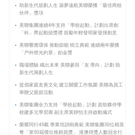
助新生代規劃人生 築夢遠航美聯榮獲「最佳商校
伙伴」獎項
美聯集團連續4年支持「學校起動」計劃出席創
「科」齊起動頒獎禮 鼓勵年輕發明家發揮創意
美聯響應環保 推動節能 樹立典範 連續兩年榮獲
「戶外燈光約章」鉑金獎
職場體驗 織出未來 美聯參與「友‧導向」計劃 助
新生代籌劃人生
提倡家庭友善文化 建立關愛工作氛圍 美聯為員工
舉辦父親節活動
美聯集團全力支持「學校起動」計劃 資助夥伴學
校建多元學習廊 副主席黃靜怡主持啟動儀式
榮耀同行45載 專業培訓樹典範 美聯集團30位精英
奪「第50屆傑出推銷員獎」 港澳得獎人數冠全行