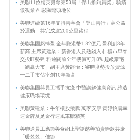
美聯11位精英勇奪第53屆「傑出推銷員獎」驕績
傲視業界 彰顯龍頭地位
美聯連續第16年支持善寧會「登山善行」寓公益
於運動 共完成逾200公里路程
美聯集團虧轉盈 全年賺港幣1.32億元 盈利創3年
新高 主席黃建業：新香港人及熱錢入市 樓市早春
交投旺勢延 料通關前全年樓價可升8% 超級豪宅
「跑贏大市」副主席黃靜怡：審時度勢投放資源
一二手市佔率創10年新高
美聯集團與員工攜手抗疫 中醫講解健康資訊 締造
健康職場環境
美聯黃建業：牛年樓股飛騰 萬家安康 黃靜怡購幸
運金牌及足金行運風車贈精英
美聯送員工應節美食網上聖誕慈善拍賣籌款共慶
「暖笠笠」佳節