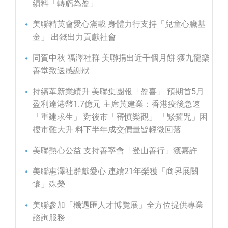
績料「轉虧為盈」
美聯精英會愛心滿載 身體力行支持「兒童心臟基
金」 出錢出力貢獻社會
同賀中秋 福澤社群 美聯捐出近千個月餅 獲九龍樂
善堂致送感謝狀
持續革新業績升 美聯集團報「盈喜」 預期首5月
盈利達港幣1.7億元 主席黃建業：香港疫後急速
「重建求生」 對後市「審慎樂觀」 「緊箍咒」困
樓市難大升 料下半年成交價量皆輕微回落
美聯熱心公益 支持善寧會「登山善行」獲嘉許
美聯惠澤社群獻愛心 連續21年榮獲「商界展關
懷」殊榮
美聯參加「機遇匯人才博覽展」全方位提供專業
諮詢服務