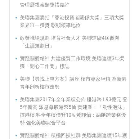
管理層親臨頒獎禮嘉許
美聯集團囊括「香港投資者關係大獎」三項大獎
業界唯一獲獎 彰顯領導地位
啟發職場規劃 培育社會人才 美聯連續4屆參與
「生涯規劃日」
實踐關愛精神 共建優質工作環境 美聯連續3年榮
獲「開心工作間」標誌
美聯【尋找上車方案】講座 樓市專家坐鎮 為新港
青年剖析樓市走勢
美聯集團2017年全年業績公佈 賺港幣1.93億元 登
5年新高 派息每股港幣5仙 黃建業：「剛性泡沫」
撐港樓 料全年樓價升10% 黃靜怡：融匯跨業務優
勢 強化美聯綜合平台
實踐關愛精神 積極回饋社群 美聯集團連續15年獲