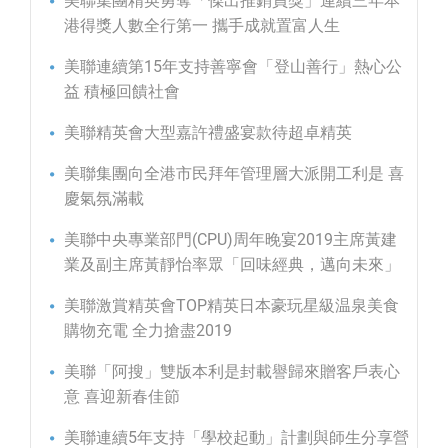
美聯集團精英勇奪「傑出推銷員獎」連續三年本
港得獎人數全行第一 攜手成就置富人生
美聯連續第15年支持善寧會「登山善行」熱心公
益 積極回饋社會
美聯精英會大型嘉許禮盛宴款待超卓精英
美聯集團向全港市民拜年管理層大派開工利是 喜
慶氣氛滿載
美聯中央專業部門(CPU)周年晚宴2019主席黃建
業及副主席黃靜怡率眾「回味經典，邁向未來」
美聯激賞精英會TOP精英日本豪玩星級温泉美食
購物充電 全力搶盡2019
美聯「阿搜」雙版本利是封載譽歸來贈客戶表心
意 喜迎新春佳節
美聯連續5年支持「學校起動」計劃與師生分享營