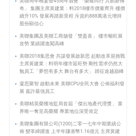
美聯周年晚宴暨45周年酒會 「榮耀同行 共創新傳
奇」 集團主席黃建業：料2018樓市價量齊升 樓價
續升10% 發展再踏新里程 斥資約888萬港元增持
股份顯信心
美聯集團及美聯工商舖發「雙盈喜」 樓市暢旺展
攻勢 業績躍進闖高峰
美聯2018集思會 共謀發展啟新思 起動改革迎挑戰
主席黃建業：料明年樓市延旺勢 剛性需求仍然大
勉員工「夢想有多大 舞台有多大」 踏征途越巔峰
凝思聚智 啟動未來 美聯CPU全民大會 公佈福利發
展 嘉許最強員工
美聯精英榮獲地監局首屆「傑出地產代理獎」 業
界唯一奪至高榮耀 專業地位深受肯定
美聯集團有限公司(1200)二零一七年中期業績公
佈 變革締躍進 上半年賺港幣1.16億元 主席黃建