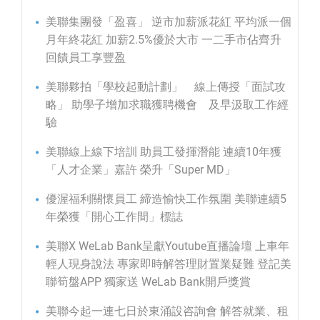
美聯集團發「盈喜」 逆市加薪派花紅 平均派一個
月年終花紅 加薪2.5%優於大市 一二手市佔齊升
回饋員工享豐盈
美聯夥拍「學校起動計劃」 線上傳授「面試攻
略」 助學子增加求職獲聘機會 及早汲取工作經
驗
美聯線上線下培訓 助員工發揮潛能 連續10年獲
「人才企業」嘉許 榮升「Super MD」
優渥福利關懷員工 締造愉快工作氛圍 美聯連續5
年榮獲「開心工作間」標誌
美聯X WeLab Bank呈獻Youtube直播論壇 上車年
輕人現身說法 專家即時解答理財置業疑難 登記美
聯筍盤APP 獨家送 WeLab Bank開戶獎賞
美聯今起一連七日於東涌設咨詢會 解答就業、租