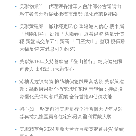
美聯物業唯一代理獲香港華人會計師公會邀請出
席午餐會分析撤辣後樓市走勢 強化跨業務網絡
美聯黃建業：撤辣穩定民心 重建港人信心 樓市屬
「朝陽初昇」 延續「大陽春」還看經濟 料量升價
穩 新盤成交創五年新高 「四座大山」壓頂 樓價難
大幅反彈 若減息可升約5%
美聯第18年支持善寧會「登山善行」精英健兒踴
躍參與 出錢出力大顯愛心
港樓現危險警號 慎防樓價急跌民富蒸發 美聯黃建
業：籲政府果斷全撤辣減印花稅 黃靜怡：持續投
資優化天網助客戶置業 全行首推AI估價功能
初心如一 堅定前行美聯舉行全行首個大型年度頒
獎典禮九龍區勇奪住宅部最高盈利貢獻大獎
美聯精英會2024迎新大會近百精英聚首共賀 業績