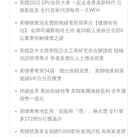
美聯2022 CPU全民大會 一起走進香港新時代 公
佈新政策 全行首家代理每周一天WFH
美聯物業冠名贊助無綫電視翡翠台【樓價有得
估】 金牌司儀鄭裕玲主持 逾20藝人連袂住宅部6
位董事拆解樓價之謎
美聯及中大商學院亞太工商研究所合辦課程 積極
培訓管理專才 學者及傑出人士傳道授業
美聯勇奪第54屆「傑出推銷員獎」 美聯物業精英
連續6年百分百獲獎
持續改革 重組前線領導 美聯集團連錄盈利 全年賺
港幣一億元
美聯勇奪地監局「節能有『理』」兩大獎 全行最
多272間分行獲嘉許
美聯慈善基金捐贈5,000套快速測試包 為無家者撐