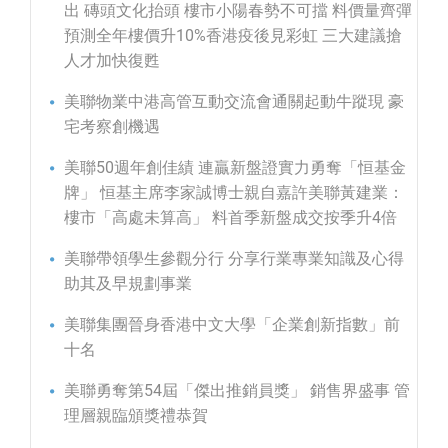
出 磚頭文化抬頭 樓市小陽春勢不可擋 料價量齊彈
預測全年樓價升10%香港疫後見彩虹 三大建議搶
人才加快復甦
美聯物業中港高管互動交流會通關起動牛蹤現 豪
宅考察創機遇
美聯50週年創佳績 連贏新盤證實力勇奪「恒基金
牌」 恒基主席李家誠博士親自嘉許美聯黃建業：
樓市「高處未算高」 料首季新盤成交按季升4倍
美聯帶領學生參觀分行 分享行業專業知識及心得
助其及早規劃事業
美聯集團晉身香港中文大學「企業創新指數」前
十名
美聯勇奪第54屆「傑出推銷員獎」 銷售界盛事 管
理層親臨頒獎禮恭賀