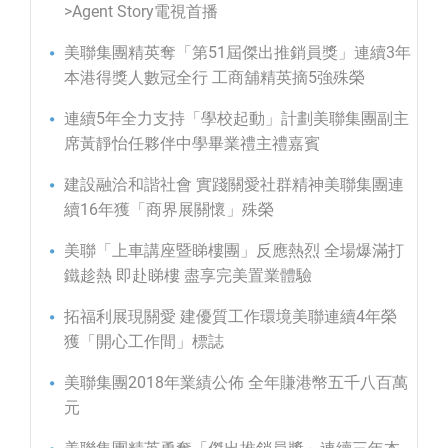
>Agent Story電視首播
美聯集團精英奪「第51屆傑出推銷員獎」連續3年
本港得獎人數冠全行 工商舖精英摘5強殊榮
連續5年全力支持「學校起動」計劃美聯集團副主
席黃靜怡任夥伴中學畢業禮主禮嘉賓
建設融洽和諧社會 實踐關愛社群精神美聯集團連
續16年獲「商界展關懷」殊榮
美聯「上車講座暨睇樓團」反應熱烈 全場爆滿打
鐵趁熱 即赴睇樓 盡享完美置業體驗
拓福利展現關愛 建優質工作環境美聯連續4年榮
獲「開心工作間」標誌
美聯集團2018年業績公佈 全年賺港幣五千八百萬
元