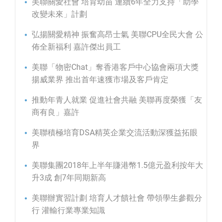
美聯關愛社會 培育幼苗 連續6年全力支持「助學
改變未來」計劃
弘揚關愛精神 振奮高昂士氣 美聯CPU全民大會 公
佈全新福利 嘉許傑出員工
美聯「物密Chat」奪香港客戶中心協會兩項大獎
揚威業界 推出首年速獲市場及客戶肯定
推動年青人就業 促進社會共融 美聯再度榮獲「友
商有良」嘉許
美聯積極培育DSA精英企業交流活動深獲益拓眼
界
美聯集團2018年上半年賺港幣1.5億元盈利按年大
升3成 創7年同期新高
美聯辦實習計劃 培育人才饋社會 帶領學生參觀分
行 灌輸行業專業知識