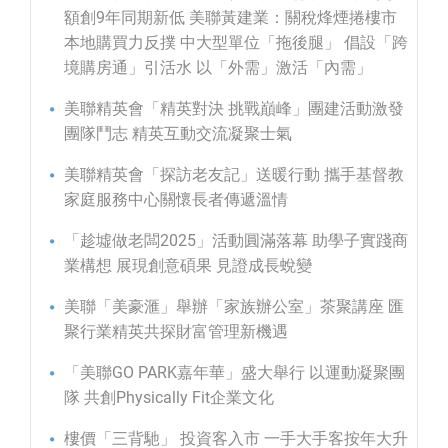
額創9年同期新低 美聯黃建業：關稅烽煙捲樓市
本地購買力反撲 中大型單位「拖後腿」 倡設「跨
境購房通」引活水 以「外需」激活「內需」
美聯精英會「精英對決 挑戰巔峰」團建活動激發
團隊鬥志 精英互動交流凝聚士氣
美聯精英會「探訪老友記」送暖行動 攜手基督教
家庭服務中心關懷長者傳遞溫情
「趁墟做老闆2025」活動圓滿落幕 助學子實踐商
業構想 展現創意碩果 見證成長蛻變
美聯「美豪滙」舉辦「家族辦公室」茶聚講座 匯
聚行業精英共探財富管理新機遇
「美聯GO PARK嘉年華」盛大舉行 以運動凝聚團
隊 共創Physically Fit企業文化
樓價「三背馳」 投資客入市 一手大手客按年大升