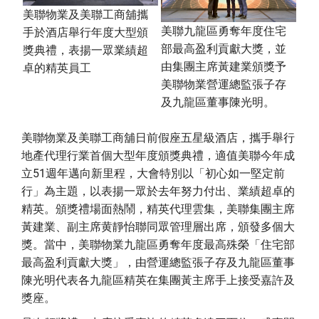
美聯物業及美聯工商舖攜
美聯九龍區勇奪年度住宅
手於酒店舉行年度大型頒
部最高盈利貢獻大獎，並
獎典禮，表揚一眾業績超
由集團主席黃建業頒獎予
卓的精英員工
美聯物業營運總監張子存
及九龍區董事陳光明。
美聯物業及美聯工商舖日前假座五星級酒店，攜手舉行
地產代理行業首個大型年度頒獎典禮，適值美聯今年成
立51週年邁向新里程，大會特別以「初心如一堅定前
行」為主題，以表揚一眾於去年努力付出、業績超卓的
精英。頒獎禮場面熱鬧，精英代理雲集，美聯集團主席
黃建業、副主席黄靜怡聯同眾管理層出席，頒發多個大
獎。當中，美聯物業九龍區勇奪年度最高殊榮「住宅部
最高盈利貢獻大獎」，由營運總監張子存及九龍區董事
陳光明代表各九龍區精英在集團黃主席手上接受嘉許及
獎座。