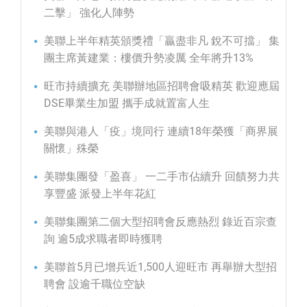
二擊」 強化人陣勢
美聯上半年精英頒獎禮「贏盡非凡 銳不可擋」 集
團主席黃建業：樓價升勢凌厲 全年將升13%
旺市持續擴充 美聯辦地區招聘會吸精英 歡迎應屆
DSE畢業生加盟 攜手成就置富人生
美聯與港人「疫」境同行 連續18年榮獲「商界展
關懷」殊榮
美聯集團發「盈喜」 一二手市佔續升 回饋努力共
享豐盛 派發上半年花紅
美聯集團第二個大型招聘會反應熱烈 錄近百宗查
詢 逾5成求職者即時獲聘
美聯首5月已增兵近1,500人迎旺市 再舉辦大型招
聘會 設逾千職位空缺